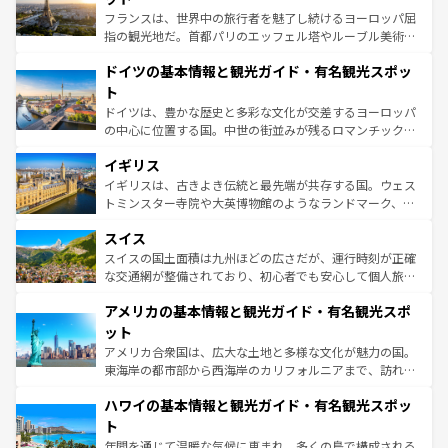
る。首都マドリードの洗練された雰囲気や、バルセロナの
フランスは、世界中の旅行者を魅了し続けるヨーロッパ屈
アートに溢れた街角から、地方では古代ローマ遺跡や中世
指の観光地だ。首都パリのエッフェル塔やルーブル美術館
の城塞都市、穏やかなビーチリゾートまで多彩な表情を見
といった象徴的なスポットから、田舎町の古風な美しさま
せる。地方によって風土や気候が異なるスペインはその個
ドイツの基本情報と観光ガイド・有名観光スポッ
で、幅広い魅力が詰まっている。華麗な宮殿、歴史的な大
性で訪れる人を魅了する。 なお、新着のスペイン情報は
コ
聖堂、美しいビーチ、そして豊かな自然が、訪れる者を心
ト
ンテンツ一覧
を参照してほしい。
から魅了する。また、フランスは美食の国としても知ら
ドイツは、豊かな歴史と多彩な文化が交差するヨーロッパ
れ、フランス料理はユネスコ無形文化遺産にも登録されて
の中心に位置する国。中世の街並みが残るロマンチック街
いる。シャンパンの発祥地であるランス、プロヴァンスの
道から、未来を先取りするようなモダンな都市まで多様な
香り高いラベンダー畑など、多彩な楽しみ方が可能だ。さ
イギリス
顔を持つこの国は、どこを歩いても飽きることがない。ベ
らに、パリ以外の地域にも魅力が溢れており、どの街角に
ルリンの文化的活気、バイエルン州のアルプスの絶景、そ
イギリスは、古きよき伝統と最先端が共存する国。ウェス
も豊かな歴史と文化が息づいている。パリ以外の個性あふ
してライン川沿いのワイン畑といった風景は必見。ビール
トミンスター寺院や大英博物館のようなランドマーク、歴
れる地方に足を運ぶとそれぞれで全く異なる文化を体験で
とソーセージを味わいながら地元の人と過ごす楽しい時間
史ある大学都市、美しい丘陵地帯や牧歌的な風景など、エ
きるだろう。 なお、新着のフランス情報は
コンテンツ一覧
スイス
は、お酒好きな人にはぜひ体験してほしい。 なお、新着の
リアごとに異なる魅力がある。また、優雅なアフタヌーン
を参照してほしい。
ドイツ情報は
コンテンツ一覧
を参照してほしい。
ティー、ビール好きにはたまらない英国パブ、サッカー観
スイスの国土面積は九州ほどの広さだが、運行時刻が正確
戦など、本場だからこそできる体験も豊富。イギリスを旅
な交通網が整備されており、初心者でも安心して個人旅行
して楽しみつくそう。 なお、新着のイギリス情報は
コンテ
を楽しめる。日本同様に時刻表どおりの旅が可能だ。中世
アメリカの基本情報と観光ガイド・有名観光スポ
ンツ一覧
を参照してほしい。
の建物がそのまま残る町や、スイスならではのユニークな
博物館もあり、アルプス観光だけでなく町歩きも満喫する
ット
ことができる。国民の所得が高いため物価も高いが、旅行
アメリカ合衆国は、広大な土地と多様な文化が魅力の国。
者向けの交通パス提供のサービスもあり、うまく活用すれ
東海岸の都市部から西海岸のカリフォルニアまで、訪れる
ば市内交通費無料で観光を楽しむこともできる。 なお、新
場所ごとに異なる風景と体験が待っている。ニューヨーク
着のスイス情報は
コンテンツ一覧
を参照してほしい。
ハワイの基本情報と観光ガイド・有名観光スポッ
のような巨大都市は、観光、ショッピング、エンターテイ
ンメントが詰まった刺激的なスポットだ。一方、アメリカ
ト
西部には大自然が広がり、グランドキャニオンやイエロー
年間を通じて温暖な気候に恵まれ、多くの島で構成される