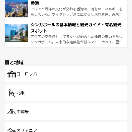
香港
とつ。フォーやバインミー、ベトナムコーヒーなどは、ぜ
の活気が交差している。北部ではチェンマイなどの山岳地
ひ現地で味わいたい。どの地域を訪れてもあたたかい人々
帯で自然と触れ合い、南部ではプーケットやクラビの美し
アジアと西洋の文化が交わる香港は、特有のエネルギーを
が旅行者を迎えてくれるので、きっと忘れられない旅にな
いビーチでリゾート気分を楽しむことができる。タイ料理
もっている。ヴィクトリア湾に広がる壮大な景色、近未来
るはずだ。 なお、新着のベトナム情報は
コンテンツ一覧
を
は世界的に有名で、屋台から高級レストランまで味覚を刺
的なアートスポット、そして歴史と現代が融合した町並
参照してほしい。
シンガポールの基本情報と観光ガイド・有名観光
激する。気候は一年中温暖で、どの季節にも異なる楽しみ
み、どこを訪れても感動するはず。観光スポットが密集し
が待っている。親しみやすいタイの人々、仏教を中心とし
ており、効率よく見どころを回れるのも魅力。息をのむよ
スポット
た文化、そして多様な観光資源が、訪れる旅人を魅了し続
うな絶景から文化的な体験まで、香港を存分に楽しみ尽く
アジアの交差点として多文化が融合した独自の魅力を放つ
ける。 なお、新着のタイ情報は
コンテンツ一覧
を参照して
そう。 なお、新着の香港情報は
コンテンツ一覧
を参照して
シンガポール。未来的な建築物が並ぶマリーナベイ、歴史
ほしい。
ほしい。
と伝統を感じられるエスニックタウン、多数の緑豊かな公
園や自然保護区など、自然が調和した近代的な景観と文化
の多様性あふれるカラフルな町は、どこを歩いても新しい
国と地域
発見がある。さらに、治安のよさや充実した公共交通機関
も、旅行者にとっては魅力的なポイント。グルメも豊富
で、ホーカーズは地元の風情を楽しめる外せないスポット
ヨーロッパ
だ。訪れる人を飽きさせないシンガポールで、多様な魅力
を体感しよう。 なお、新着のシンガポール情報は
コンテン
ツ一覧
を参照してほしい。
北米
中南米
オセアニア