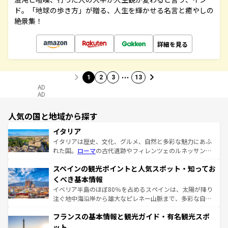
ド。「地球の歩き方」が贈る、人生を輝かせる名言と癒やしの
絶景集！
詳細を見る
…
1
2
3
13
AD
AD
人気の国と地域から探す
イタリア
イタリアは歴史、文化、グルメ、自然と多彩な魅力にあふ
れた国。
ローマ
の古代遺跡やフィレンツェのルネッサンス
美術、ヴェネツィアの運河など、歴史あるスポットはもち
スペインの観光ポイントと人気スポット・知ってお
ろん、トスカーナの美しい田園風景やアマルフィ海岸の絶
景など、自然景観も見逃せない。観光の合間には、本場の
くべき基本情報
ピザやパスタなど、絶品のイタリア料理を堪能することも
イベリア半島のほぼ80％を占めるスペインは、太陽が降り
できる。朝目覚めてから夜眠るまで、すべての瞬間を楽し
注ぐ地中海沿岸から雄大なピレネー山脈まで、多彩な自然
ませてくれるイタリアで、忘れられない旅をしてみよう！
と文化が詰まったヨーロッパ屈指の旅行先だ。多様な地域
なお、新着のイタリア情報は
コンテンツ一覧
を参照してほ
フランスの基本情報と観光ガイド・有名観光スポ
文化が根付くこの国では、情熱的なフラメンコ、熱気あふ
しい。
れる闘牛、そして美味しいタパスが生活の一部となってい
ット