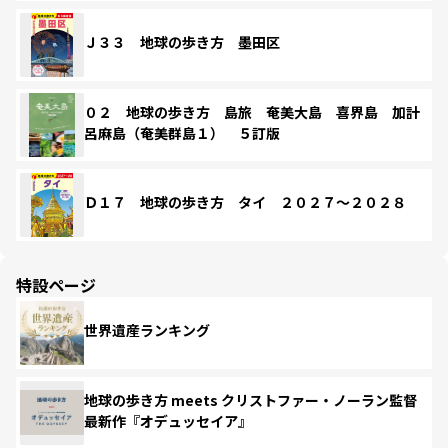
Ｊ３３ 地球の歩き方 墨田区
０２ 地球の歩き方 島旅 奄美大島 喜界島 加計
呂麻島（奄美群島１） ５訂版
Ｄ１７ 地球の歩き方 タイ ２０２７～２０２８
特設ページ
世界遺産ランキング
地球の歩き方 meets クリストファー・ノーラン監督
最新作『オデュッセイア』