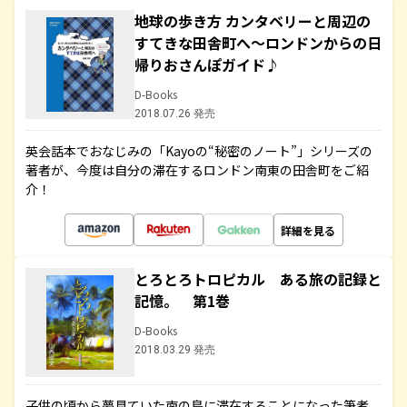
地球の歩き方 カンタベリーと周辺の
すてきな田舎町へ～ロンドンからの日
帰りおさんぽガイド♪
D-Books
2018.07.26 発売
英会話本でおなじみの「Kayoの“秘密のノート”」シリーズの
著者が、今度は自分の滞在するロンドン南東の田舎町をご紹
介！
詳細を見る
とろとろトロピカル ある旅の記録と
記憶。 第1巻
D-Books
2018.03.29 発売
子供の頃から夢見ていた南の島に滞在することになった筆者