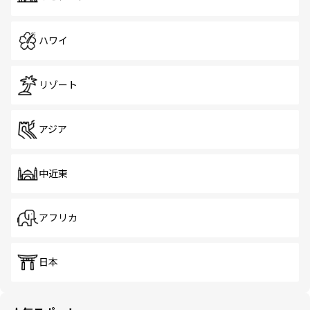
ハワイ
リゾート
アジア
中近東
アフリカ
日本