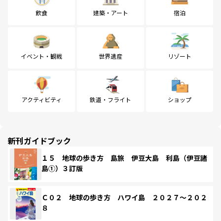
飲食
建築・アート
宿泊
イベント・観戦
世界遺産
リゾート
アクティビティ
鉄道・フライト
ショップ
新刊ガイドブック
１５ 地球の歩き方 島旅 伊豆大島 利島（伊豆諸
島①）３訂版
Ｃ０２ 地球の歩き方 ハワイ島 ２０２７～２０２
８