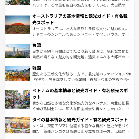
ストーン国立公園といった絶景が堪能できる。さらに、南
ハワイは、どの島も独自の魅力をもっている。大自然の神
部のニューオーリンズでは、音楽と美食が融合した独特の
秘を感じたいなら、火山が生み出した壮大な景観を誇るハ
文化が魅力。旅行者はアメリカの各地域で異なる魅力を楽
オーストラリアの基本情報と観光ガイド・有名観
ワイ島は見逃せない。また、定番の観光地といえばオアフ
しみながら、その多様性と豊かな歴史を感じることができ
島だが、静かな自然を求めるならマウイ島やカウアイ島が
光スポット
るだろう。車でのロードトリップや列車の旅も、アメリカ
おすすめ。エメラルドグリーンに輝く海をはじめ、豊かな
オーストラリアは、壮大な自然と多様な文化が魅力の国。
ならではの贅沢な旅のスタイルだ。 なお、新着のアメリカ
文化や歴史が息づいている。「アロハスピリット」と呼ば
シドニーのシンボルであるシドニー・オペラハウス、オー
情報は
コンテンツ一覧
を参照してほしい。
れるおもてなしの心で訪れる人々を迎えてくれるハワイの
ストラリア東海岸北部に広がる大サンゴ礁地帯グレートバ
人々、おいしいローカルフードやハワイアンミュージッ
台湾
リアリーフや大陸中央部にそびえるウルル（エアーズロッ
ク、伝統的なフラダンスなど、すべてがハワイの魅力を彩
ク）、タスマニアの美しい原生林やケアンズの熱帯雨林な
日本から約４時間ほどでたどり着く台湾は、多彩な文化と
っている。訪れるたびに新しい発見と感動が待っているハ
ど、見どころがたくさん。また、カフェやワイン、オージ
自然が織りなす魅力的な観光地。活気あふれる大都市の台
ワイを、存分に味わってほしい。 なお、新着のハワイ情報
ービーフなどの食文化も豊かで、美味しいものであふれて
北やノスタルジックな町並みが人気な九份（ジォウフェ
は
コンテンツ一覧
を参照してほしい。
韓国
いる。アクティビティも充実しており、サーフィンやダイ
ン）、静ひつな山岳地帯である台湾東部など、都市の喧騒
ビング、ハイキングなど、アウトドア好きにはたまらな
と山間の静けさが共存しており、訪れる人に新しい発見と
歴史ある王朝文化が残る一方で、最先端のファッションやK
い。オーストラリアの多彩な魅力を存分に味わいつくそ
驚きをもたらしてくれる。また、奥深い台湾の食文化も魅
-POPで世界を席巻している韓国。首都ソウルの宮殿や伝統
う。 なお、新着のオーストラリア情報は
コンテンツ一覧
を
力で、夜市などの屋台グルメから高級料理、ヘルシーで美
家屋が並ぶエリアでは韓国の歴史と文化に浸ることがで
参照してほしい。
ベトナムの基本情報と観光ガイド・有名観光スポ
容にもいいと評判のスイーツなど、バラエティ豊かな料理
き、地方に足を延ばせば四季折々の自然美を楽しむことが
が味わえる。 なお、新着の台湾情報は
コンテンツ一覧
を参
できる。そして、キムチや焼肉、絶品のストリートフード
ット
照してほしい。
まで、さまざまな韓国料理が待っている。夜には、韓国な
豊かな自然と多様な文化が魅力的なベトナム。南北に細長
らではのナイトライフも堪能できる。あたたかいホスピタ
く伸びる国土には、広大な田園風景や青々とした山々、世
リティに包まれながら、韓国の多彩な魅力を心ゆくまで味
界遺産に登録された壮大な自然景観が点在し、都市部では
わってみてほしい。 なお、新着の韓国情報は
コンテンツ一
タイの基本情報と観光ガイド・有名観光スポット
急速な発展と共に伝統が息づく。ハノイの古い町並みやホ
覧
を参照してほしい。
ーチミン市のフランス統治時代の建物も、独特の雰囲気を
タイは、東南アジアに位置する豊かな自然と歴史が息づく
醸し出している。また、バラエティの豊かさとおいしさで
国だ。首都バンコクは高層ビルが立ち並ぶ一方、伝統的な
世界中の食通を魅了してやまないベトナム料理も魅力のひ
寺院や市場がいたるところに点在し、古きよき文化と現代