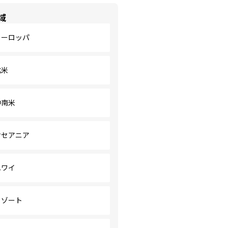
域
ヨーロッパ
北米
中南米
オセアニア
ハワイ
リゾート