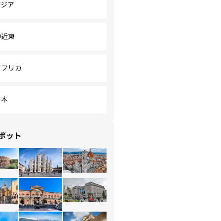
アジア
中近東
アフリカ
日本
ポット