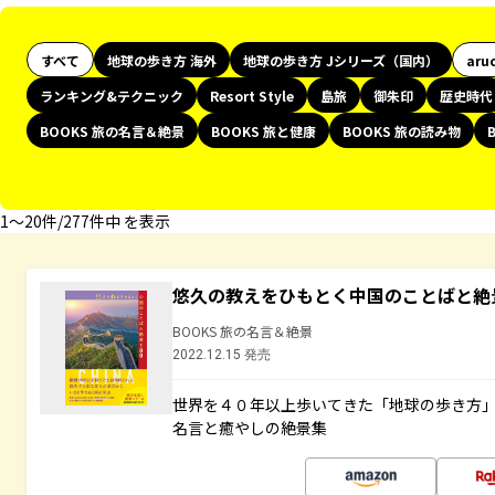
すべて
地球の歩き方 海外
地球の歩き方 Jシリーズ（国内）
aru
ランキング&テクニック
Resort Style
島旅
御朱印
歴史時代
BOOKS 旅の名言＆絶景
BOOKS 旅と健康
BOOKS 旅の読み物
1〜20件/277件中 を表示
悠久の教えをひもとく中国のことばと絶
BOOKS 旅の名言＆絶景
2022.12.15 発売
世界を４０年以上歩いてきた「地球の歩き方
名言と癒やしの絶景集