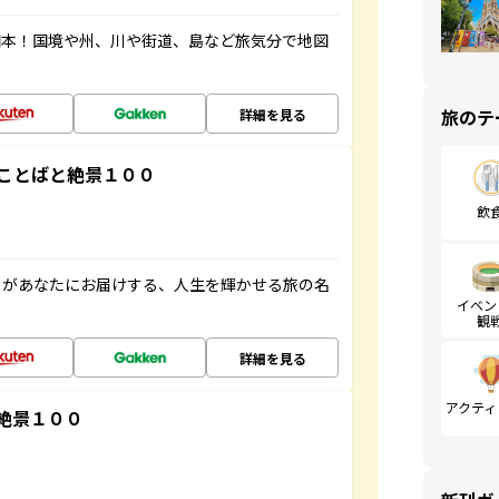
図本！国境や州、川や街道、島など旅気分で地図
旅のテ
詳細を見る
ことばと絶景１００
飲
」があなたにお届けする、人生を輝かせる旅の名
イベン
観
詳細を見る
アクティ
絶景１００