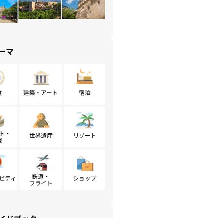
ーマ
食
建築・アート
宿泊
ト・
世界遺産
リゾート
戦
鉄道・
ビティ
ショップ
フライト