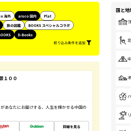
国と地
co 海外
aruco 国内
Plat
旅の図鑑
BOOKS スペシャルコラボ
BOOKS
D-Books
絞り込み条件を追加
景１００
」があなたにお届けする、人生を輝かせる中国の
詳細を見る