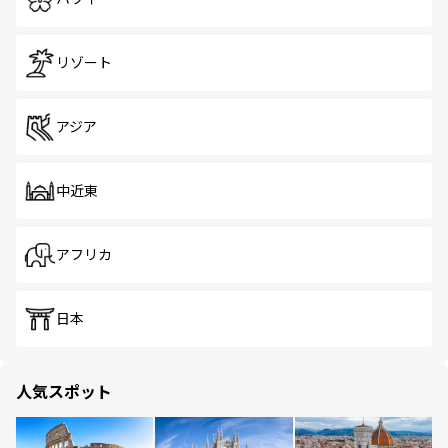
リゾート
アジア
中近東
アフリカ
日本
人気スポット