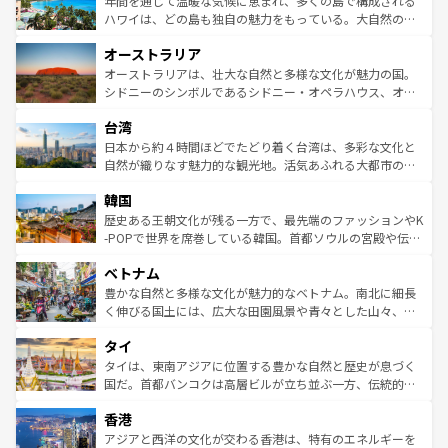
年間を通じて温暖な気候に恵まれ、多くの島で構成される
西部には大自然が広がり、グランドキャニオンやイエロー
ハワイは、どの島も独自の魅力をもっている。大自然の神
ストーン国立公園といった絶景が堪能できる。さらに、南
秘を感じたいなら、火山が生み出した壮大な景観を誇るハ
オーストラリア
部のニューオーリンズでは、音楽と美食が融合した独特の
ワイ島は見逃せない。また、定番の観光地といえばオアフ
文化が魅力。旅行者はアメリカの各地域で異なる魅力を楽
島だが、静かな自然を求めるならマウイ島やカウアイ島が
オーストラリアは、壮大な自然と多様な文化が魅力の国。
しみながら、その多様性と豊かな歴史を感じることができ
おすすめ。エメラルドグリーンに輝く海をはじめ、豊かな
シドニーのシンボルであるシドニー・オペラハウス、オー
るだろう。車でのロードトリップや列車の旅も、アメリカ
文化や歴史が息づいている。「アロハスピリット」と呼ば
ストラリア東海岸北部に広がる大サンゴ礁地帯グレートバ
ならではの贅沢な旅のスタイルだ。 なお、新着のアメリカ
台湾
れるおもてなしの心で訪れる人々を迎えてくれるハワイの
リアリーフや大陸中央部にそびえるウルル（エアーズロッ
情報は
コンテンツ一覧
を参照してほしい。
人々、おいしいローカルフードやハワイアンミュージッ
ク）、タスマニアの美しい原生林やケアンズの熱帯雨林な
日本から約４時間ほどでたどり着く台湾は、多彩な文化と
ク、伝統的なフラダンスなど、すべてがハワイの魅力を彩
ど、見どころがたくさん。また、カフェやワイン、オージ
自然が織りなす魅力的な観光地。活気あふれる大都市の台
っている。訪れるたびに新しい発見と感動が待っているハ
ービーフなどの食文化も豊かで、美味しいものであふれて
北やノスタルジックな町並みが人気な九份（ジォウフェ
ワイを、存分に味わってほしい。 なお、新着のハワイ情報
韓国
いる。アクティビティも充実しており、サーフィンやダイ
ン）、静ひつな山岳地帯である台湾東部など、都市の喧騒
は
コンテンツ一覧
を参照してほしい。
ビング、ハイキングなど、アウトドア好きにはたまらな
と山間の静けさが共存しており、訪れる人に新しい発見と
歴史ある王朝文化が残る一方で、最先端のファッションやK
い。オーストラリアの多彩な魅力を存分に味わいつくそ
驚きをもたらしてくれる。また、奥深い台湾の食文化も魅
-POPで世界を席巻している韓国。首都ソウルの宮殿や伝統
う。 なお、新着のオーストラリア情報は
コンテンツ一覧
を
力で、夜市などの屋台グルメから高級料理、ヘルシーで美
家屋が並ぶエリアでは韓国の歴史と文化に浸ることがで
参照してほしい。
ベトナム
容にもいいと評判のスイーツなど、バラエティ豊かな料理
き、地方に足を延ばせば四季折々の自然美を楽しむことが
が味わえる。 なお、新着の台湾情報は
コンテンツ一覧
を参
できる。そして、キムチや焼肉、絶品のストリートフード
豊かな自然と多様な文化が魅力的なベトナム。南北に細長
照してほしい。
まで、さまざまな韓国料理が待っている。夜には、韓国な
く伸びる国土には、広大な田園風景や青々とした山々、世
らではのナイトライフも堪能できる。あたたかいホスピタ
界遺産に登録された壮大な自然景観が点在し、都市部では
タイ
リティに包まれながら、韓国の多彩な魅力を心ゆくまで味
急速な発展と共に伝統が息づく。ハノイの古い町並みやホ
わってみてほしい。 なお、新着の韓国情報は
コンテンツ一
ーチミン市のフランス統治時代の建物も、独特の雰囲気を
タイは、東南アジアに位置する豊かな自然と歴史が息づく
覧
を参照してほしい。
醸し出している。また、バラエティの豊かさとおいしさで
国だ。首都バンコクは高層ビルが立ち並ぶ一方、伝統的な
世界中の食通を魅了してやまないベトナム料理も魅力のひ
寺院や市場がいたるところに点在し、古きよき文化と現代
香港
とつ。フォーやバインミー、ベトナムコーヒーなどは、ぜ
の活気が交差している。北部ではチェンマイなどの山岳地
ひ現地で味わいたい。どの地域を訪れてもあたたかい人々
帯で自然と触れ合い、南部ではプーケットやクラビの美し
アジアと西洋の文化が交わる香港は、特有のエネルギーを