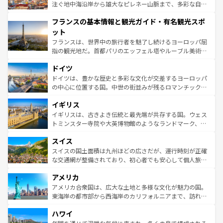
ピザやパスタなど、絶品のイタリア料理を堪能することも
注ぐ地中海沿岸から雄大なピレネー山脈まで、多彩な自然
できる。朝目覚めてから夜眠るまで、すべての瞬間を楽し
と文化が詰まったヨーロッパ屈指の旅行先だ。多様な地域
フランスの基本情報と観光ガイド・有名観光スポ
ませてくれるイタリアで、忘れられない旅をしてみよう！
文化が根付くこの国では、情熱的なフラメンコ、熱気あふ
なお、新着のイタリア情報は
コンテンツ一覧
を参照してほ
れる闘牛、そして美味しいタパスが生活の一部となってい
ット
しい。
る。首都マドリードの洗練された雰囲気や、バルセロナの
フランスは、世界中の旅行者を魅了し続けるヨーロッパ屈
アートに溢れた街角から、地方では古代ローマ遺跡や中世
指の観光地だ。首都パリのエッフェル塔やルーブル美術館
の城塞都市、穏やかなビーチリゾートまで多彩な表情を見
といった象徴的なスポットから、田舎町の古風な美しさま
せる。地方によって風土や気候が異なるスペインはその個
ドイツ
で、幅広い魅力が詰まっている。華麗な宮殿、歴史的な大
性で訪れる人を魅了する。 なお、新着のスペイン情報は
コ
聖堂、美しいビーチ、そして豊かな自然が、訪れる者を心
ドイツは、豊かな歴史と多彩な文化が交差するヨーロッパ
ンテンツ一覧
を参照してほしい。
から魅了する。また、フランスは美食の国としても知ら
の中心に位置する国。中世の街並みが残るロマンチック街
れ、フランス料理はユネスコ無形文化遺産にも登録されて
道から、未来を先取りするようなモダンな都市まで多様な
イギリス
いる。シャンパンの発祥地であるランス、プロヴァンスの
顔を持つこの国は、どこを歩いても飽きることがない。ベ
香り高いラベンダー畑など、多彩な楽しみ方が可能だ。さ
ルリンの文化的活気、バイエルン州のアルプスの絶景、そ
イギリスは、古きよき伝統と最先端が共存する国。ウェス
らに、パリ以外の地域にも魅力が溢れており、どの街角に
してライン川沿いのワイン畑といった風景は必見。ビール
トミンスター寺院や大英博物館のようなランドマーク、歴
も豊かな歴史と文化が息づいている。パリ以外の個性あふ
とソーセージを味わいながら地元の人と過ごす楽しい時間
史ある大学都市、美しい丘陵地帯や牧歌的な風景など、エ
れる地方に足を運ぶとそれぞれで全く異なる文化を体験で
スイス
は、お酒好きな人にはぜひ体験してほしい。 なお、新着の
リアごとに異なる魅力がある。また、優雅なアフタヌーン
きるだろう。 なお、新着のフランス情報は
コンテンツ一覧
ドイツ情報は
コンテンツ一覧
を参照してほしい。
ティー、ビール好きにはたまらない英国パブ、サッカー観
スイスの国土面積は九州ほどの広さだが、運行時刻が正確
を参照してほしい。
戦など、本場だからこそできる体験も豊富。イギリスを旅
な交通網が整備されており、初心者でも安心して個人旅行
して楽しみつくそう。 なお、新着のイギリス情報は
コンテ
を楽しめる。日本同様に時刻表どおりの旅が可能だ。中世
アメリカ
ンツ一覧
を参照してほしい。
の建物がそのまま残る町や、スイスならではのユニークな
博物館もあり、アルプス観光だけでなく町歩きも満喫する
アメリカ合衆国は、広大な土地と多様な文化が魅力の国。
ことができる。国民の所得が高いため物価も高いが、旅行
東海岸の都市部から西海岸のカリフォルニアまで、訪れる
者向けの交通パス提供のサービスもあり、うまく活用すれ
場所ごとに異なる風景と体験が待っている。ニューヨーク
ハワイ
ば市内交通費無料で観光を楽しむこともできる。 なお、新
のような巨大都市は、観光、ショッピング、エンターテイ
着のスイス情報は
コンテンツ一覧
を参照してほしい。
ンメントが詰まった刺激的なスポットだ。一方、アメリカ