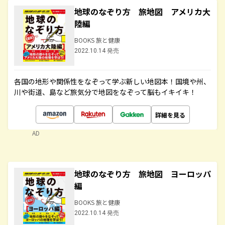
地球のなぞり方 旅地図 アメリカ大
陸編
BOOKS 旅と健康
2022.10.14 発売
各国の地形や関係性をなぞって学ぶ新しい地図本！国境や州、
川や街道、島など旅気分で地図をなぞって脳もイキイキ！
詳細を見る
AD
地球のなぞり方 旅地図 ヨーロッパ
編
BOOKS 旅と健康
2022.10.14 発売