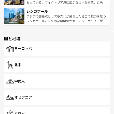
が旅行者を迎えてくれるので、きっと忘れられない旅にな
いビーチでリゾート気分を楽しむことができる。タイ料理
もっている。ヴィクトリア湾に広がる壮大な景色、近未来
るはずだ。 なお、新着のベトナム情報は
コンテンツ一覧
を
は世界的に有名で、屋台から高級レストランまで味覚を刺
的なアートスポット、そして歴史と現代が融合した町並
参照してほしい。
シンガポール
激する。気候は一年中温暖で、どの季節にも異なる楽しみ
み、どこを訪れても感動するはず。観光スポットが密集し
が待っている。親しみやすいタイの人々、仏教を中心とし
ており、効率よく見どころを回れるのも魅力。息をのむよ
アジアの交差点として多文化が融合した独自の魅力を放つ
た文化、そして多様な観光資源が、訪れる旅人を魅了し続
うな絶景から文化的な体験まで、香港を存分に楽しみ尽く
シンガポール。未来的な建築物が並ぶマリーナベイ、歴史
ける。 なお、新着のタイ情報は
コンテンツ一覧
を参照して
そう。 なお、新着の香港情報は
コンテンツ一覧
を参照して
と伝統を感じられるエスニックタウン、多数の緑豊かな公
ほしい。
ほしい。
園や自然保護区など、自然が調和した近代的な景観と文化
の多様性あふれるカラフルな町は、どこを歩いても新しい
国と地域
発見がある。さらに、治安のよさや充実した公共交通機関
も、旅行者にとっては魅力的なポイント。グルメも豊富
で、ホーカーズは地元の風情を楽しめる外せないスポット
ヨーロッパ
だ。訪れる人を飽きさせないシンガポールで、多様な魅力
を体感しよう。 なお、新着のシンガポール情報は
コンテン
ツ一覧
を参照してほしい。
北米
中南米
オセアニア
ハワイ