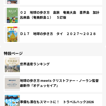
０２ 地球の歩き方 島旅 奄美大島 喜界島 加計
呂麻島（奄美群島１） ５訂版
Ｄ１７ 地球の歩き方 タイ ２０２７～２０２８
特設ページ
世界遺産ランキング
地球の歩き方 meets クリストファー・ノーラン監督
最新作『オデュッセイア』
準備も滞在もスマートに！ トラベルハック2026