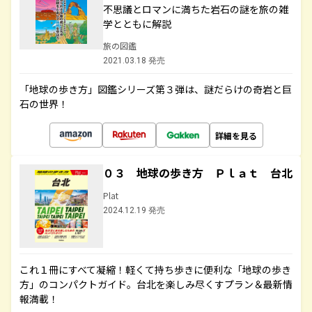
不思議とロマンに満ちた岩石の謎を旅の雑
学とともに解説
旅の図鑑
2021.03.18 発売
「地球の歩き方」図鑑シリーズ第３弾は、謎だらけの奇岩と巨
石の世界！
詳細を見る
０３ 地球の歩き方 Ｐｌａｔ 台北
Plat
2024.12.19 発売
これ１冊にすべて凝縮！軽くて持ち歩きに便利な「地球の歩き
方」のコンパクトガイド。台北を楽しみ尽くすプラン＆最新情
報満載！