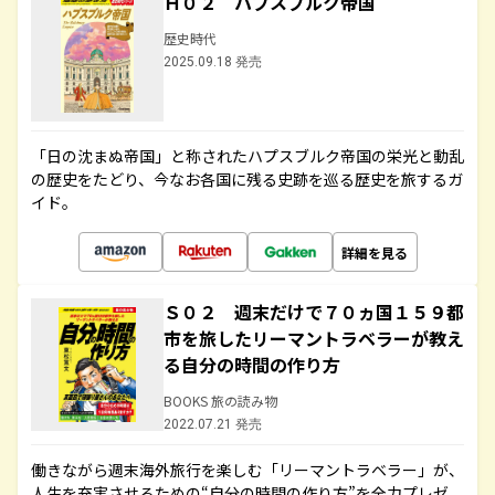
Ｈ０２ ハプスブルク帝国
歴史時代
2025.09.18 発売
「日の沈まぬ帝国」と称されたハプスブルク帝国の栄光と動乱
の歴史をたどり、今なお各国に残る史跡を巡る歴史を旅するガ
イド。
詳細を見る
Ｓ０２ 週末だけで７０ヵ国１５９都
市を旅したリーマントラベラーが教え
る自分の時間の作り方
BOOKS 旅の読み物
2022.07.21 発売
働きながら週末海外旅行を楽しむ「リーマントラベラー」が、
人生を充実させるための“自分の時間の作り方”を全力プレゼ