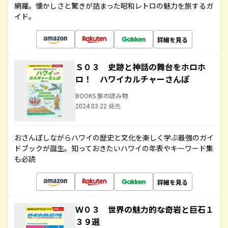
網羅。懐かしさと驚きが詰まった昭和レトロの魅力を旅するガ
イド。
詳細を見る
Ｓ０３ 史跡と神話の舞台をホロホ
ロ！ ハワイカルチャーさんぽ
BOOKS 旅の読み物
2024.03.22 発売
おさんぽしながらハワイの歴史と文化を楽しく学ぶ最強のガイ
ドブックが誕生。知っておきたいハワイの年表やキーワード集
も必読
詳細を見る
Ｗ０３ 世界の魅力的な奇岩と巨石１
３９選