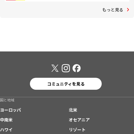
もっと見る
コミュニティを見る
国と地域
ヨーロッパ
北米
中南米
オセアニア
ハワイ
リゾート