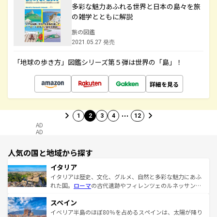
多彩な魅力あふれる世界と日本の島々を旅
の雑学とともに解説
旅の図鑑
2021.05.27 発売
「地球の歩き方」図鑑シリーズ第５弾は世界の「島」！
詳細を見る
…
1
2
3
4
12
AD
AD
人気の国と地域から探す
イタリア
イタリアは歴史、文化、グルメ、自然と多彩な魅力にあふ
れた国。
ローマ
の古代遺跡やフィレンツェのルネッサンス
美術、ヴェネツィアの運河など、歴史あるスポットはもち
スペイン
ろん、トスカーナの美しい田園風景やアマルフィ海岸の絶
景など、自然景観も見逃せない。観光の合間には、本場の
イベリア半島のほぼ80％を占めるスペインは、太陽が降り