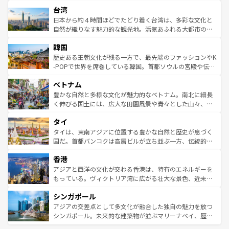
文化や歴史が息づいている。「アロハスピリット」と呼ば
ストラリア東海岸北部に広がる大サンゴ礁地帯グレートバ
ならではの贅沢な旅のスタイルだ。 なお、新着のアメリカ
台湾
れるおもてなしの心で訪れる人々を迎えてくれるハワイの
リアリーフや大陸中央部にそびえるウルル（エアーズロッ
情報は
コンテンツ一覧
を参照してほしい。
人々、おいしいローカルフードやハワイアンミュージッ
ク）、タスマニアの美しい原生林やケアンズの熱帯雨林な
日本から約４時間ほどでたどり着く台湾は、多彩な文化と
ク、伝統的なフラダンスなど、すべてがハワイの魅力を彩
ど、見どころがたくさん。また、カフェやワイン、オージ
自然が織りなす魅力的な観光地。活気あふれる大都市の台
っている。訪れるたびに新しい発見と感動が待っているハ
ービーフなどの食文化も豊かで、美味しいものであふれて
北やノスタルジックな町並みが人気な九份（ジォウフェ
ワイを、存分に味わってほしい。 なお、新着のハワイ情報
韓国
いる。アクティビティも充実しており、サーフィンやダイ
ン）、静ひつな山岳地帯である台湾東部など、都市の喧騒
は
コンテンツ一覧
を参照してほしい。
ビング、ハイキングなど、アウトドア好きにはたまらな
と山間の静けさが共存しており、訪れる人に新しい発見と
歴史ある王朝文化が残る一方で、最先端のファッションやK
い。オーストラリアの多彩な魅力を存分に味わいつくそ
驚きをもたらしてくれる。また、奥深い台湾の食文化も魅
-POPで世界を席巻している韓国。首都ソウルの宮殿や伝統
う。 なお、新着のオーストラリア情報は
コンテンツ一覧
を
力で、夜市などの屋台グルメから高級料理、ヘルシーで美
家屋が並ぶエリアでは韓国の歴史と文化に浸ることがで
参照してほしい。
ベトナム
容にもいいと評判のスイーツなど、バラエティ豊かな料理
き、地方に足を延ばせば四季折々の自然美を楽しむことが
が味わえる。 なお、新着の台湾情報は
コンテンツ一覧
を参
できる。そして、キムチや焼肉、絶品のストリートフード
豊かな自然と多様な文化が魅力的なベトナム。南北に細長
照してほしい。
まで、さまざまな韓国料理が待っている。夜には、韓国な
く伸びる国土には、広大な田園風景や青々とした山々、世
らではのナイトライフも堪能できる。あたたかいホスピタ
界遺産に登録された壮大な自然景観が点在し、都市部では
タイ
リティに包まれながら、韓国の多彩な魅力を心ゆくまで味
急速な発展と共に伝統が息づく。ハノイの古い町並みやホ
わってみてほしい。 なお、新着の韓国情報は
コンテンツ一
ーチミン市のフランス統治時代の建物も、独特の雰囲気を
タイは、東南アジアに位置する豊かな自然と歴史が息づく
覧
を参照してほしい。
醸し出している。また、バラエティの豊かさとおいしさで
国だ。首都バンコクは高層ビルが立ち並ぶ一方、伝統的な
世界中の食通を魅了してやまないベトナム料理も魅力のひ
寺院や市場がいたるところに点在し、古きよき文化と現代
香港
とつ。フォーやバインミー、ベトナムコーヒーなどは、ぜ
の活気が交差している。北部ではチェンマイなどの山岳地
ひ現地で味わいたい。どの地域を訪れてもあたたかい人々
帯で自然と触れ合い、南部ではプーケットやクラビの美し
アジアと西洋の文化が交わる香港は、特有のエネルギーを
が旅行者を迎えてくれるので、きっと忘れられない旅にな
いビーチでリゾート気分を楽しむことができる。タイ料理
もっている。ヴィクトリア湾に広がる壮大な景色、近未来
るはずだ。 なお、新着のベトナム情報は
コンテンツ一覧
を
は世界的に有名で、屋台から高級レストランまで味覚を刺
的なアートスポット、そして歴史と現代が融合した町並
参照してほしい。
シンガポール
激する。気候は一年中温暖で、どの季節にも異なる楽しみ
み、どこを訪れても感動するはず。観光スポットが密集し
が待っている。親しみやすいタイの人々、仏教を中心とし
ており、効率よく見どころを回れるのも魅力。息をのむよ
アジアの交差点として多文化が融合した独自の魅力を放つ
た文化、そして多様な観光資源が、訪れる旅人を魅了し続
うな絶景から文化的な体験まで、香港を存分に楽しみ尽く
シンガポール。未来的な建築物が並ぶマリーナベイ、歴史
ける。 なお、新着のタイ情報は
コンテンツ一覧
を参照して
そう。 なお、新着の香港情報は
コンテンツ一覧
を参照して
と伝統を感じられるエスニックタウン、多数の緑豊かな公