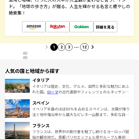
ド。「地球の歩き方」が贈る、人生を輝かせる名言と癒やしの
絶景集！
詳細を見る
…
1
2
3
12
AD
AD
人気の国と地域から探す
イタリア
イタリアは歴史、文化、グルメ、自然と多彩な魅力にあふ
れた国。
ローマ
の古代遺跡やフィレンツェのルネッサンス
美術、ヴェネツィアの運河など、歴史あるスポットはもち
スペイン
ろん、トスカーナの美しい田園風景やアマルフィ海岸の絶
景など、自然景観も見逃せない。観光の合間には、本場の
イベリア半島のほぼ80％を占めるスペインは、太陽が降り
ピザやパスタなど、絶品のイタリア料理を堪能することも
注ぐ地中海沿岸から雄大なピレネー山脈まで、多彩な自然
できる。朝目覚めてから夜眠るまで、すべての瞬間を楽し
と文化が詰まったヨーロッパ屈指の旅行先だ。多様な地域
フランス
ませてくれるイタリアで、忘れられない旅をしてみよう！
文化が根付くこの国では、情熱的なフラメンコ、熱気あふ
なお、新着のイタリア情報は
コンテンツ一覧
を参照してほ
れる闘牛、そして美味しいタパスが生活の一部となってい
フランスは、世界中の旅行者を魅了し続けるヨーロッパ屈
しい。
る。首都マドリードの洗練された雰囲気や、バルセロナの
指の観光地だ。首都パリのエッフェル塔やルーブル美術館