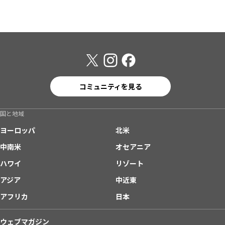
コミュニティを見る
国と地域
ヨーロッパ
北米
中南米
オセアニア
ハワイ
リゾート
アジア
中近東
アフリカ
日本
ウェブマガジン