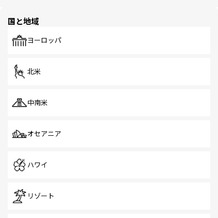
ほしい。
ほしい。
園や自然保護区など、自然が調和した近代的な景観と文化
の多様性あふれるカラフルな町は、どこを歩いても新しい
国と地域
発見がある。さらに、治安のよさや充実した公共交通機関
も、旅行者にとっては魅力的なポイント。グルメも豊富
で、ホーカーズは地元の風情を楽しめる外せないスポット
ヨーロッパ
だ。訪れる人を飽きさせないシンガポールで、多様な魅力
を体感しよう。 なお、新着のシンガポール情報は
コンテン
ツ一覧
を参照してほしい。
北米
中南米
オセアニア
ハワイ
リゾート