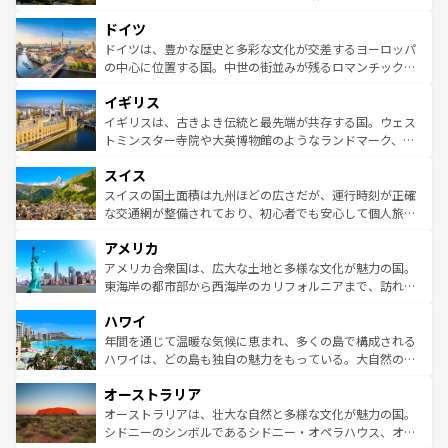
アートに溢れた街角から、地方では古代ローマ遺跡や中世
といった象徴的なスポットから、田舎町の古風な美しさま
ドイツ
の城塞都市、穏やかなビーチリゾートまで多彩な表情を見
で、幅広い魅力が詰まっている。華麗な宮殿、歴史的な大
せる。地方によって風土や気候が異なるスペインはその個
聖堂、美しいビーチ、そして豊かな自然が、訪れる者を心
ドイツは、豊かな歴史と多彩な文化が交差するヨーロッパ
性で訪れる人を魅了する。 なお、新着のスペイン情報は
コ
から魅了する。また、フランスは美食の国としても知ら
の中心に位置する国。中世の街並みが残るロマンチック街
ンテンツ一覧
を参照してほしい。
れ、フランス料理はユネスコ無形文化遺産にも登録されて
道から、未来を先取りするようなモダンな都市まで多様な
イギリス
いる。シャンパンの発祥地であるランス、プロヴァンスの
顔を持つこの国は、どこを歩いても飽きることがない。ベ
香り高いラベンダー畑など、多彩な楽しみ方が可能だ。さ
ルリンの文化的活気、バイエルン州のアルプスの絶景、そ
イギリスは、古きよき伝統と最先端が共存する国。ウェス
らに、パリ以外の地域にも魅力が溢れており、どの街角に
してライン川沿いのワイン畑といった風景は必見。ビール
トミンスター寺院や大英博物館のようなランドマーク、歴
も豊かな歴史と文化が息づいている。パリ以外の個性あふ
とソーセージを味わいながら地元の人と過ごす楽しい時間
史ある大学都市、美しい丘陵地帯や牧歌的な風景など、エ
れる地方に足を運ぶとそれぞれで全く異なる文化を体験で
スイス
は、お酒好きな人にはぜひ体験してほしい。 なお、新着の
リアごとに異なる魅力がある。また、優雅なアフタヌーン
きるだろう。 なお、新着のフランス情報は
コンテンツ一覧
ドイツ情報は
コンテンツ一覧
を参照してほしい。
ティー、ビール好きにはたまらない英国パブ、サッカー観
スイスの国土面積は九州ほどの広さだが、運行時刻が正確
を参照してほしい。
戦など、本場だからこそできる体験も豊富。イギリスを旅
な交通網が整備されており、初心者でも安心して個人旅行
して楽しみつくそう。 なお、新着のイギリス情報は
コンテ
を楽しめる。日本同様に時刻表どおりの旅が可能だ。中世
アメリカ
ンツ一覧
を参照してほしい。
の建物がそのまま残る町や、スイスならではのユニークな
博物館もあり、アルプス観光だけでなく町歩きも満喫する
アメリカ合衆国は、広大な土地と多様な文化が魅力の国。
ことができる。国民の所得が高いため物価も高いが、旅行
東海岸の都市部から西海岸のカリフォルニアまで、訪れる
者向けの交通パス提供のサービスもあり、うまく活用すれ
場所ごとに異なる風景と体験が待っている。ニューヨーク
ハワイ
ば市内交通費無料で観光を楽しむこともできる。 なお、新
のような巨大都市は、観光、ショッピング、エンターテイ
着のスイス情報は
コンテンツ一覧
を参照してほしい。
ンメントが詰まった刺激的なスポットだ。一方、アメリカ
年間を通じて温暖な気候に恵まれ、多くの島で構成される
西部には大自然が広がり、グランドキャニオンやイエロー
ハワイは、どの島も独自の魅力をもっている。大自然の神
ストーン国立公園といった絶景が堪能できる。さらに、南
秘を感じたいなら、火山が生み出した壮大な景観を誇るハ
オーストラリア
部のニューオーリンズでは、音楽と美食が融合した独特の
ワイ島は見逃せない。また、定番の観光地といえばオアフ
文化が魅力。旅行者はアメリカの各地域で異なる魅力を楽
島だが、静かな自然を求めるならマウイ島やカウアイ島が
オーストラリアは、壮大な自然と多様な文化が魅力の国。
しみながら、その多様性と豊かな歴史を感じることができ
おすすめ。エメラルドグリーンに輝く海をはじめ、豊かな
シドニーのシンボルであるシドニー・オペラハウス、オー
るだろう。車でのロードトリップや列車の旅も、アメリカ