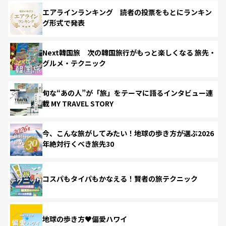
エアラインランキング 読者の投票をもとにランキン
グ形式で発表
Next韓国旅 次の韓国旅行がもっと楽しくなる 旅先・
グルメ・テクニック
旬な“あの人”が「旅」をテーマに語るインタビュー連
載 MY TRAVEL STORY
今、こんな旅がしてみたい！地球の歩き方が選ぶ2026
年絶対行くべき旅先30
コスパもタイパもかなえる！賢者の旅テクニック
地球の歩き方♥偏愛ハワイ