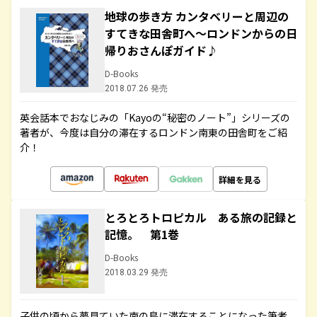
地球の歩き方 カンタベリーと周辺の
すてきな田舎町へ～ロンドンからの日
帰りおさんぽガイド♪
D-Books
2018.07.26 発売
英会話本でおなじみの「Kayoの“秘密のノート”」シリーズの
著者が、今度は自分の滞在するロンドン南東の田舎町をご紹
介！
詳細を見る
とろとろトロピカル ある旅の記録と
記憶。 第1巻
D-Books
2018.03.29 発売
子供の頃から夢見ていた南の島に滞在することになった筆者