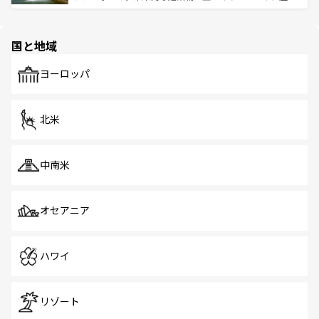
ける。 なお、新着のタイ情報は
コンテンツ一覧
を参照して
そう。 なお、新着の香港情報は
コンテンツ一覧
を参照して
と伝統を感じられるエスニックタウン、多数の緑豊かな公
ほしい。
ほしい。
園や自然保護区など、自然が調和した近代的な景観と文化
の多様性あふれるカラフルな町は、どこを歩いても新しい
国と地域
発見がある。さらに、治安のよさや充実した公共交通機関
も、旅行者にとっては魅力的なポイント。グルメも豊富
で、ホーカーズは地元の風情を楽しめる外せないスポット
ヨーロッパ
だ。訪れる人を飽きさせないシンガポールで、多様な魅力
を体感しよう。 なお、新着のシンガポール情報は
コンテン
ツ一覧
を参照してほしい。
北米
中南米
オセアニア
ハワイ
リゾート