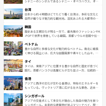
しみながら、その多様性と豊かな歴史を感じることができ
おすすめ。エメラルドグリーンに輝く海をはじめ、豊かな
シドニーのシンボルであるシドニー・オペラハウス、オー
るだろう。車でのロードトリップや列車の旅も、アメリカ
文化や歴史が息づいている。「アロハスピリット」と呼ば
ストラリア東海岸北部に広がる大サンゴ礁地帯グレートバ
ならではの贅沢な旅のスタイルだ。 なお、新着のアメリカ
台湾
れるおもてなしの心で訪れる人々を迎えてくれるハワイの
リアリーフや大陸中央部にそびえるウルル（エアーズロッ
情報は
コンテンツ一覧
を参照してほしい。
人々、おいしいローカルフードやハワイアンミュージッ
ク）、タスマニアの美しい原生林やケアンズの熱帯雨林な
日本から約４時間ほどでたどり着く台湾は、多彩な文化と
ク、伝統的なフラダンスなど、すべてがハワイの魅力を彩
ど、見どころがたくさん。また、カフェやワイン、オージ
自然が織りなす魅力的な観光地。活気あふれる大都市の台
っている。訪れるたびに新しい発見と感動が待っているハ
ービーフなどの食文化も豊かで、美味しいものであふれて
北やノスタルジックな町並みが人気な九份（ジォウフェ
ワイを、存分に味わってほしい。 なお、新着のハワイ情報
韓国
いる。アクティビティも充実しており、サーフィンやダイ
ン）、静ひつな山岳地帯である台湾東部など、都市の喧騒
は
コンテンツ一覧
を参照してほしい。
ビング、ハイキングなど、アウトドア好きにはたまらな
と山間の静けさが共存しており、訪れる人に新しい発見と
歴史ある王朝文化が残る一方で、最先端のファッションやK
い。オーストラリアの多彩な魅力を存分に味わいつくそ
驚きをもたらしてくれる。また、奥深い台湾の食文化も魅
-POPで世界を席巻している韓国。首都ソウルの宮殿や伝統
う。 なお、新着のオーストラリア情報は
コンテンツ一覧
を
力で、夜市などの屋台グルメから高級料理、ヘルシーで美
家屋が並ぶエリアでは韓国の歴史と文化に浸ることがで
参照してほしい。
ベトナム
容にもいいと評判のスイーツなど、バラエティ豊かな料理
き、地方に足を延ばせば四季折々の自然美を楽しむことが
が味わえる。 なお、新着の台湾情報は
コンテンツ一覧
を参
できる。そして、キムチや焼肉、絶品のストリートフード
豊かな自然と多様な文化が魅力的なベトナム。南北に細長
照してほしい。
まで、さまざまな韓国料理が待っている。夜には、韓国な
く伸びる国土には、広大な田園風景や青々とした山々、世
らではのナイトライフも堪能できる。あたたかいホスピタ
界遺産に登録された壮大な自然景観が点在し、都市部では
タイ
リティに包まれながら、韓国の多彩な魅力を心ゆくまで味
急速な発展と共に伝統が息づく。ハノイの古い町並みやホ
わってみてほしい。 なお、新着の韓国情報は
コンテンツ一
ーチミン市のフランス統治時代の建物も、独特の雰囲気を
タイは、東南アジアに位置する豊かな自然と歴史が息づく
覧
を参照してほしい。
醸し出している。また、バラエティの豊かさとおいしさで
国だ。首都バンコクは高層ビルが立ち並ぶ一方、伝統的な
世界中の食通を魅了してやまないベトナム料理も魅力のひ
寺院や市場がいたるところに点在し、古きよき文化と現代
香港
とつ。フォーやバインミー、ベトナムコーヒーなどは、ぜ
の活気が交差している。北部ではチェンマイなどの山岳地
ひ現地で味わいたい。どの地域を訪れてもあたたかい人々
帯で自然と触れ合い、南部ではプーケットやクラビの美し
アジアと西洋の文化が交わる香港は、特有のエネルギーを
が旅行者を迎えてくれるので、きっと忘れられない旅にな
いビーチでリゾート気分を楽しむことができる。タイ料理
もっている。ヴィクトリア湾に広がる壮大な景色、近未来
るはずだ。 なお、新着のベトナム情報は
コンテンツ一覧
を
は世界的に有名で、屋台から高級レストランまで味覚を刺
的なアートスポット、そして歴史と現代が融合した町並
参照してほしい。
シンガポール
激する。気候は一年中温暖で、どの季節にも異なる楽しみ
み、どこを訪れても感動するはず。観光スポットが密集し
が待っている。親しみやすいタイの人々、仏教を中心とし
ており、効率よく見どころを回れるのも魅力。息をのむよ
アジアの交差点として多文化が融合した独自の魅力を放つ
た文化、そして多様な観光資源が、訪れる旅人を魅了し続
うな絶景から文化的な体験まで、香港を存分に楽しみ尽く
シンガポール。未来的な建築物が並ぶマリーナベイ、歴史