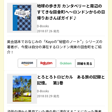
地球の歩き方 カンタベリーと周辺の
すてきな田舎町へ～ロンドンからの日
帰りおさんぽガイド♪
D-Books
2018.07.26 発売
英会話本でおなじみの「Kayoの“秘密のノート”」シリーズの
著者が、今度は自分の滞在するロンドン南東の田舎町をご紹
介！
詳細を見る
とろとろトロピカル ある旅の記録と
記憶。 第1巻
D-Books
2018.03.29 発売
子供の頃から夢見ていた南の島に滞在することになった筆者