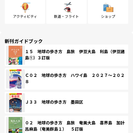
アクティビティ
鉄道・フライト
ショップ
新刊ガイドブック
１５ 地球の歩き方 島旅 伊豆大島 利島（伊豆諸
島①）３訂版
Ｃ０２ 地球の歩き方 ハワイ島 ２０２７～２０２
８
Ｊ３３ 地球の歩き方 墨田区
０２ 地球の歩き方 島旅 奄美大島 喜界島 加計
呂麻島（奄美群島１） ５訂版