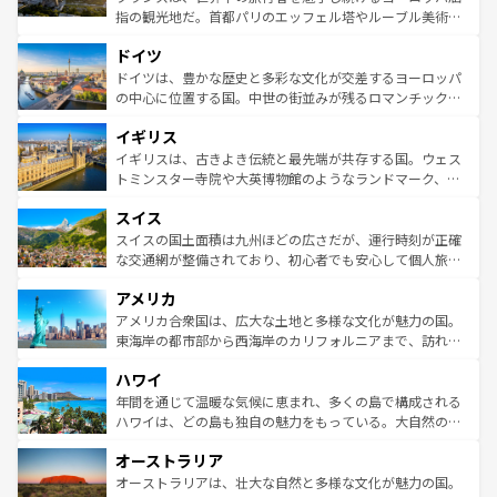
アートに溢れた街角から、地方では古代ローマ遺跡や中世
指の観光地だ。首都パリのエッフェル塔やルーブル美術館
の城塞都市、穏やかなビーチリゾートまで多彩な表情を見
といった象徴的なスポットから、田舎町の古風な美しさま
せる。地方によって風土や気候が異なるスペインはその個
ドイツ
で、幅広い魅力が詰まっている。華麗な宮殿、歴史的な大
性で訪れる人を魅了する。 なお、新着のスペイン情報は
コ
聖堂、美しいビーチ、そして豊かな自然が、訪れる者を心
ドイツは、豊かな歴史と多彩な文化が交差するヨーロッパ
ンテンツ一覧
を参照してほしい。
から魅了する。また、フランスは美食の国としても知ら
の中心に位置する国。中世の街並みが残るロマンチック街
れ、フランス料理はユネスコ無形文化遺産にも登録されて
道から、未来を先取りするようなモダンな都市まで多様な
イギリス
いる。シャンパンの発祥地であるランス、プロヴァンスの
顔を持つこの国は、どこを歩いても飽きることがない。ベ
香り高いラベンダー畑など、多彩な楽しみ方が可能だ。さ
ルリンの文化的活気、バイエルン州のアルプスの絶景、そ
イギリスは、古きよき伝統と最先端が共存する国。ウェス
らに、パリ以外の地域にも魅力が溢れており、どの街角に
してライン川沿いのワイン畑といった風景は必見。ビール
トミンスター寺院や大英博物館のようなランドマーク、歴
も豊かな歴史と文化が息づいている。パリ以外の個性あふ
とソーセージを味わいながら地元の人と過ごす楽しい時間
史ある大学都市、美しい丘陵地帯や牧歌的な風景など、エ
れる地方に足を運ぶとそれぞれで全く異なる文化を体験で
スイス
は、お酒好きな人にはぜひ体験してほしい。 なお、新着の
リアごとに異なる魅力がある。また、優雅なアフタヌーン
きるだろう。 なお、新着のフランス情報は
コンテンツ一覧
ドイツ情報は
コンテンツ一覧
を参照してほしい。
ティー、ビール好きにはたまらない英国パブ、サッカー観
スイスの国土面積は九州ほどの広さだが、運行時刻が正確
を参照してほしい。
戦など、本場だからこそできる体験も豊富。イギリスを旅
な交通網が整備されており、初心者でも安心して個人旅行
して楽しみつくそう。 なお、新着のイギリス情報は
コンテ
を楽しめる。日本同様に時刻表どおりの旅が可能だ。中世
アメリカ
ンツ一覧
を参照してほしい。
の建物がそのまま残る町や、スイスならではのユニークな
博物館もあり、アルプス観光だけでなく町歩きも満喫する
アメリカ合衆国は、広大な土地と多様な文化が魅力の国。
ことができる。国民の所得が高いため物価も高いが、旅行
東海岸の都市部から西海岸のカリフォルニアまで、訪れる
者向けの交通パス提供のサービスもあり、うまく活用すれ
場所ごとに異なる風景と体験が待っている。ニューヨーク
ハワイ
ば市内交通費無料で観光を楽しむこともできる。 なお、新
のような巨大都市は、観光、ショッピング、エンターテイ
着のスイス情報は
コンテンツ一覧
を参照してほしい。
ンメントが詰まった刺激的なスポットだ。一方、アメリカ
年間を通じて温暖な気候に恵まれ、多くの島で構成される
西部には大自然が広がり、グランドキャニオンやイエロー
ハワイは、どの島も独自の魅力をもっている。大自然の神
ストーン国立公園といった絶景が堪能できる。さらに、南
秘を感じたいなら、火山が生み出した壮大な景観を誇るハ
オーストラリア
部のニューオーリンズでは、音楽と美食が融合した独特の
ワイ島は見逃せない。また、定番の観光地といえばオアフ
文化が魅力。旅行者はアメリカの各地域で異なる魅力を楽
島だが、静かな自然を求めるならマウイ島やカウアイ島が
オーストラリアは、壮大な自然と多様な文化が魅力の国。