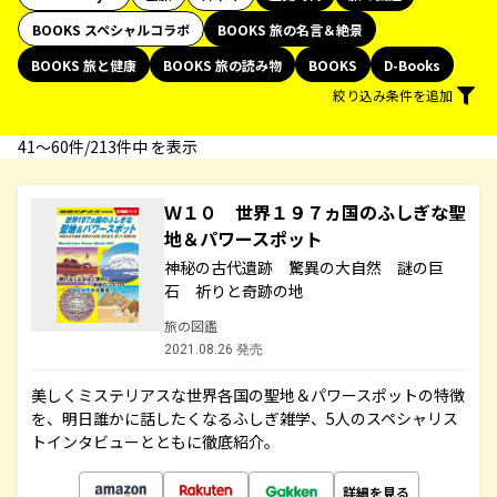
BOOKS スペシャルコラボ
BOOKS 旅の名言＆絶景
BOOKS 旅と健康
BOOKS 旅の読み物
BOOKS
D-Books
絞り込み条件を追加
41〜60件/213件中 を表示
Ｗ１０ 世界１９７ヵ国のふしぎな聖
地＆パワースポット
神秘の古代遺跡 驚異の大自然 謎の巨
石 祈りと奇跡の地
旅の図鑑
2021.08.26 発売
美しくミステリアスな世界各国の聖地＆パワースポットの特徴
を、明日誰かに話したくなるふしぎ雑学、5人のスペシャリス
トインタビューとともに徹底紹介。
詳細を見る