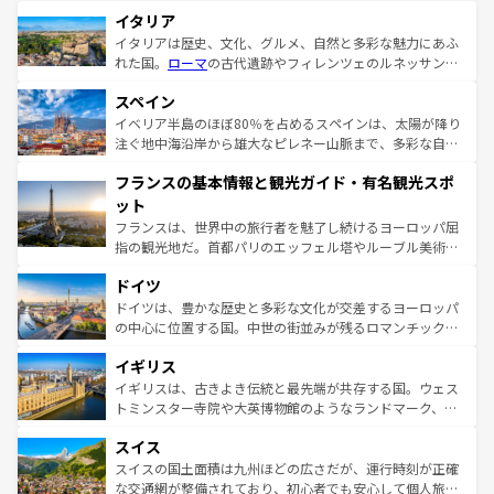
イタリア
イタリアは歴史、文化、グルメ、自然と多彩な魅力にあふ
れた国。
ローマ
の古代遺跡やフィレンツェのルネッサンス
美術、ヴェネツィアの運河など、歴史あるスポットはもち
スペイン
ろん、トスカーナの美しい田園風景やアマルフィ海岸の絶
景など、自然景観も見逃せない。観光の合間には、本場の
イベリア半島のほぼ80％を占めるスペインは、太陽が降り
ピザやパスタなど、絶品のイタリア料理を堪能することも
注ぐ地中海沿岸から雄大なピレネー山脈まで、多彩な自然
できる。朝目覚めてから夜眠るまで、すべての瞬間を楽し
と文化が詰まったヨーロッパ屈指の旅行先だ。多様な地域
フランスの基本情報と観光ガイド・有名観光スポ
ませてくれるイタリアで、忘れられない旅をしてみよう！
文化が根付くこの国では、情熱的なフラメンコ、熱気あふ
なお、新着のイタリア情報は
コンテンツ一覧
を参照してほ
れる闘牛、そして美味しいタパスが生活の一部となってい
ット
しい。
る。首都マドリードの洗練された雰囲気や、バルセロナの
フランスは、世界中の旅行者を魅了し続けるヨーロッパ屈
アートに溢れた街角から、地方では古代ローマ遺跡や中世
指の観光地だ。首都パリのエッフェル塔やルーブル美術館
の城塞都市、穏やかなビーチリゾートまで多彩な表情を見
といった象徴的なスポットから、田舎町の古風な美しさま
せる。地方によって風土や気候が異なるスペインはその個
ドイツ
で、幅広い魅力が詰まっている。華麗な宮殿、歴史的な大
性で訪れる人を魅了する。 なお、新着のスペイン情報は
コ
聖堂、美しいビーチ、そして豊かな自然が、訪れる者を心
ドイツは、豊かな歴史と多彩な文化が交差するヨーロッパ
ンテンツ一覧
を参照してほしい。
から魅了する。また、フランスは美食の国としても知ら
の中心に位置する国。中世の街並みが残るロマンチック街
れ、フランス料理はユネスコ無形文化遺産にも登録されて
道から、未来を先取りするようなモダンな都市まで多様な
イギリス
いる。シャンパンの発祥地であるランス、プロヴァンスの
顔を持つこの国は、どこを歩いても飽きることがない。ベ
香り高いラベンダー畑など、多彩な楽しみ方が可能だ。さ
ルリンの文化的活気、バイエルン州のアルプスの絶景、そ
イギリスは、古きよき伝統と最先端が共存する国。ウェス
らに、パリ以外の地域にも魅力が溢れており、どの街角に
してライン川沿いのワイン畑といった風景は必見。ビール
トミンスター寺院や大英博物館のようなランドマーク、歴
も豊かな歴史と文化が息づいている。パリ以外の個性あふ
とソーセージを味わいながら地元の人と過ごす楽しい時間
史ある大学都市、美しい丘陵地帯や牧歌的な風景など、エ
れる地方に足を運ぶとそれぞれで全く異なる文化を体験で
スイス
は、お酒好きな人にはぜひ体験してほしい。 なお、新着の
リアごとに異なる魅力がある。また、優雅なアフタヌーン
きるだろう。 なお、新着のフランス情報は
コンテンツ一覧
ドイツ情報は
コンテンツ一覧
を参照してほしい。
ティー、ビール好きにはたまらない英国パブ、サッカー観
スイスの国土面積は九州ほどの広さだが、運行時刻が正確
を参照してほしい。
戦など、本場だからこそできる体験も豊富。イギリスを旅
な交通網が整備されており、初心者でも安心して個人旅行