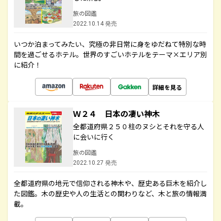
旅の図鑑
2022.10.14 発売
いつか泊まってみたい、究極の非日常に身をゆだねて特別な時
間を過ごせるホテル。世界のすごいホテルをテーマ×エリア別
に紹介！
詳細を見る
Ｗ２４ 日本の凄い神木
全都道府県２５０柱のヌシとそれを守る人
に会いに行く
旅の図鑑
2022.10.27 発売
全都道府県の地元で信仰される神木や、歴史ある巨木を紹介し
た図鑑。木の歴史や人の生活との関わりなど、木と旅の情報満
載。