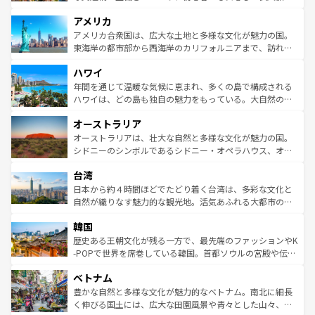
して楽しみつくそう。 なお、新着のイギリス情報は
コンテ
を楽しめる。日本同様に時刻表どおりの旅が可能だ。中世
アメリカ
ンツ一覧
を参照してほしい。
の建物がそのまま残る町や、スイスならではのユニークな
博物館もあり、アルプス観光だけでなく町歩きも満喫する
アメリカ合衆国は、広大な土地と多様な文化が魅力の国。
ことができる。国民の所得が高いため物価も高いが、旅行
東海岸の都市部から西海岸のカリフォルニアまで、訪れる
者向けの交通パス提供のサービスもあり、うまく活用すれ
場所ごとに異なる風景と体験が待っている。ニューヨーク
ハワイ
ば市内交通費無料で観光を楽しむこともできる。 なお、新
のような巨大都市は、観光、ショッピング、エンターテイ
着のスイス情報は
コンテンツ一覧
を参照してほしい。
ンメントが詰まった刺激的なスポットだ。一方、アメリカ
年間を通じて温暖な気候に恵まれ、多くの島で構成される
西部には大自然が広がり、グランドキャニオンやイエロー
ハワイは、どの島も独自の魅力をもっている。大自然の神
ストーン国立公園といった絶景が堪能できる。さらに、南
秘を感じたいなら、火山が生み出した壮大な景観を誇るハ
オーストラリア
部のニューオーリンズでは、音楽と美食が融合した独特の
ワイ島は見逃せない。また、定番の観光地といえばオアフ
文化が魅力。旅行者はアメリカの各地域で異なる魅力を楽
島だが、静かな自然を求めるならマウイ島やカウアイ島が
オーストラリアは、壮大な自然と多様な文化が魅力の国。
しみながら、その多様性と豊かな歴史を感じることができ
おすすめ。エメラルドグリーンに輝く海をはじめ、豊かな
シドニーのシンボルであるシドニー・オペラハウス、オー
るだろう。車でのロードトリップや列車の旅も、アメリカ
文化や歴史が息づいている。「アロハスピリット」と呼ば
ストラリア東海岸北部に広がる大サンゴ礁地帯グレートバ
ならではの贅沢な旅のスタイルだ。 なお、新着のアメリカ
台湾
れるおもてなしの心で訪れる人々を迎えてくれるハワイの
リアリーフや大陸中央部にそびえるウルル（エアーズロッ
情報は
コンテンツ一覧
を参照してほしい。
人々、おいしいローカルフードやハワイアンミュージッ
ク）、タスマニアの美しい原生林やケアンズの熱帯雨林な
日本から約４時間ほどでたどり着く台湾は、多彩な文化と
ク、伝統的なフラダンスなど、すべてがハワイの魅力を彩
ど、見どころがたくさん。また、カフェやワイン、オージ
自然が織りなす魅力的な観光地。活気あふれる大都市の台
っている。訪れるたびに新しい発見と感動が待っているハ
ービーフなどの食文化も豊かで、美味しいものであふれて
北やノスタルジックな町並みが人気な九份（ジォウフェ
ワイを、存分に味わってほしい。 なお、新着のハワイ情報
韓国
いる。アクティビティも充実しており、サーフィンやダイ
ン）、静ひつな山岳地帯である台湾東部など、都市の喧騒
は
コンテンツ一覧
を参照してほしい。
ビング、ハイキングなど、アウトドア好きにはたまらな
と山間の静けさが共存しており、訪れる人に新しい発見と
歴史ある王朝文化が残る一方で、最先端のファッションやK
い。オーストラリアの多彩な魅力を存分に味わいつくそ
驚きをもたらしてくれる。また、奥深い台湾の食文化も魅
-POPで世界を席巻している韓国。首都ソウルの宮殿や伝統
う。 なお、新着のオーストラリア情報は
コンテンツ一覧
を
力で、夜市などの屋台グルメから高級料理、ヘルシーで美
家屋が並ぶエリアでは韓国の歴史と文化に浸ることがで
参照してほしい。
ベトナム
容にもいいと評判のスイーツなど、バラエティ豊かな料理
き、地方に足を延ばせば四季折々の自然美を楽しむことが
が味わえる。 なお、新着の台湾情報は
コンテンツ一覧
を参
できる。そして、キムチや焼肉、絶品のストリートフード
豊かな自然と多様な文化が魅力的なベトナム。南北に細長
照してほしい。
まで、さまざまな韓国料理が待っている。夜には、韓国な
く伸びる国土には、広大な田園風景や青々とした山々、世