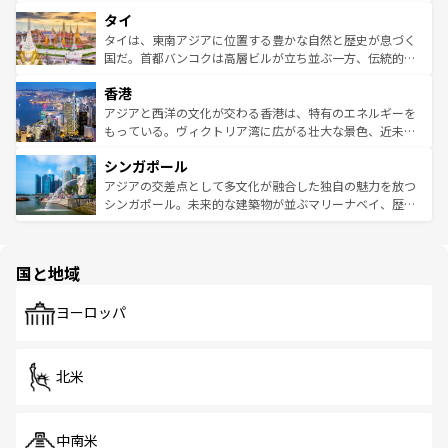
らではのナイトライフも堪能できる。あたたかいホスピタ
界遺産に登録された壮大な自然景観が点在し、都市部では
タイ
リティに包まれながら、韓国の多彩な魅力を心ゆくまで味
急速な発展と共に伝統が息づく。ハノイの古い町並みやホ
わってみてほしい。 なお、新着の韓国情報は
コンテンツ一
ーチミン市のフランス統治時代の建物も、独特の雰囲気を
タイは、東南アジアに位置する豊かな自然と歴史が息づく
覧
を参照してほしい。
醸し出している。また、バラエティの豊かさとおいしさで
国だ。首都バンコクは高層ビルが立ち並ぶ一方、伝統的な
世界中の食通を魅了してやまないベトナム料理も魅力のひ
寺院や市場がいたるところに点在し、古きよき文化と現代
香港
とつ。フォーやバインミー、ベトナムコーヒーなどは、ぜ
の活気が交差している。北部ではチェンマイなどの山岳地
ひ現地で味わいたい。どの地域を訪れてもあたたかい人々
帯で自然と触れ合い、南部ではプーケットやクラビの美し
アジアと西洋の文化が交わる香港は、特有のエネルギーを
が旅行者を迎えてくれるので、きっと忘れられない旅にな
いビーチでリゾート気分を楽しむことができる。タイ料理
もっている。ヴィクトリア湾に広がる壮大な景色、近未来
るはずだ。 なお、新着のベトナム情報は
コンテンツ一覧
を
は世界的に有名で、屋台から高級レストランまで味覚を刺
的なアートスポット、そして歴史と現代が融合した町並
参照してほしい。
シンガポール
激する。気候は一年中温暖で、どの季節にも異なる楽しみ
み、どこを訪れても感動するはず。観光スポットが密集し
が待っている。親しみやすいタイの人々、仏教を中心とし
ており、効率よく見どころを回れるのも魅力。息をのむよ
アジアの交差点として多文化が融合した独自の魅力を放つ
た文化、そして多様な観光資源が、訪れる旅人を魅了し続
うな絶景から文化的な体験まで、香港を存分に楽しみ尽く
シンガポール。未来的な建築物が並ぶマリーナベイ、歴史
ける。 なお、新着のタイ情報は
コンテンツ一覧
を参照して
そう。 なお、新着の香港情報は
コンテンツ一覧
を参照して
と伝統を感じられるエスニックタウン、多数の緑豊かな公
ほしい。
ほしい。
園や自然保護区など、自然が調和した近代的な景観と文化
の多様性あふれるカラフルな町は、どこを歩いても新しい
国と地域
発見がある。さらに、治安のよさや充実した公共交通機関
も、旅行者にとっては魅力的なポイント。グルメも豊富
で、ホーカーズは地元の風情を楽しめる外せないスポット
ヨーロッパ
だ。訪れる人を飽きさせないシンガポールで、多様な魅力
を体感しよう。 なお、新着のシンガポール情報は
コンテン
ツ一覧
を参照してほしい。
北米
中南米