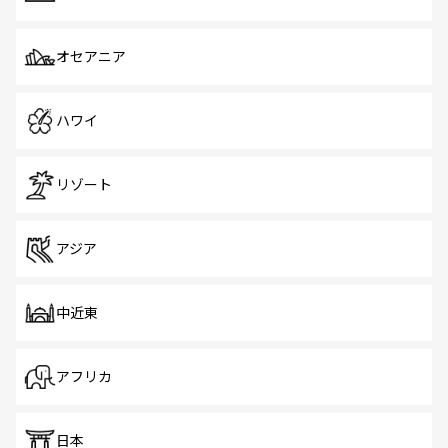
オセアニア
ハワイ
リゾート
アジア
中近東
アフリカ
日本