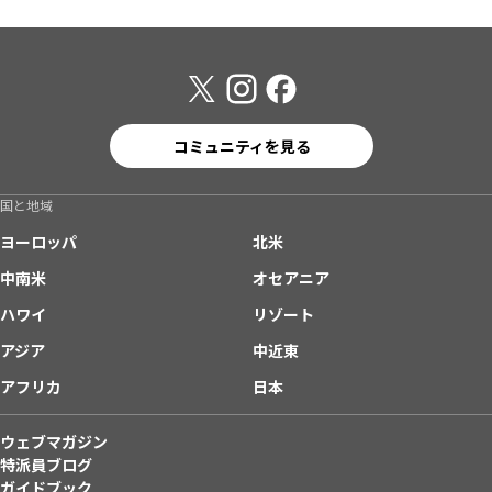
コミュニティを見る
国と地域
ヨーロッパ
北米
中南米
オセアニア
ハワイ
リゾート
アジア
中近東
アフリカ
日本
ウェブマガジン
特派員ブログ
ガイドブック