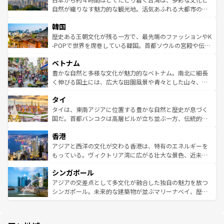
ク、伝統的なフラダンスなど、すべてがハワイの魅力を彩
ど、見どころがたくさん。また、カフェやワイン、オージ
自然が織りなす魅力的な観光地。活気あふれる大都市の台
っている。訪れるたびに新しい発見と感動が待っているハ
ービーフなどの食文化も豊かで、美味しいものであふれて
北やノスタルジックな町並みが人気な九份（ジォウフェ
ワイを、存分に味わってほしい。 なお、新着のハワイ情報
韓国
いる。アクティビティも充実しており、サーフィンやダイ
ン）、静ひつな山岳地帯である台湾東部など、都市の喧騒
は
コンテンツ一覧
を参照してほしい。
ビング、ハイキングなど、アウトドア好きにはたまらな
と山間の静けさが共存しており、訪れる人に新しい発見と
歴史ある王朝文化が残る一方で、最先端のファッションやK
い。オーストラリアの多彩な魅力を存分に味わいつくそ
驚きをもたらしてくれる。また、奥深い台湾の食文化も魅
-POPで世界を席巻している韓国。首都ソウルの宮殿や伝統
う。 なお、新着のオーストラリア情報は
コンテンツ一覧
を
力で、夜市などの屋台グルメから高級料理、ヘルシーで美
家屋が並ぶエリアでは韓国の歴史と文化に浸ることがで
参照してほしい。
ベトナム
容にもいいと評判のスイーツなど、バラエティ豊かな料理
き、地方に足を延ばせば四季折々の自然美を楽しむことが
が味わえる。 なお、新着の台湾情報は
コンテンツ一覧
を参
できる。そして、キムチや焼肉、絶品のストリートフード
豊かな自然と多様な文化が魅力的なベトナム。南北に細長
照してほしい。
まで、さまざまな韓国料理が待っている。夜には、韓国な
く伸びる国土には、広大な田園風景や青々とした山々、世
らではのナイトライフも堪能できる。あたたかいホスピタ
界遺産に登録された壮大な自然景観が点在し、都市部では
タイ
リティに包まれながら、韓国の多彩な魅力を心ゆくまで味
急速な発展と共に伝統が息づく。ハノイの古い町並みやホ
わってみてほしい。 なお、新着の韓国情報は
コンテンツ一
ーチミン市のフランス統治時代の建物も、独特の雰囲気を
タイは、東南アジアに位置する豊かな自然と歴史が息づく
覧
を参照してほしい。
醸し出している。また、バラエティの豊かさとおいしさで
国だ。首都バンコクは高層ビルが立ち並ぶ一方、伝統的な
世界中の食通を魅了してやまないベトナム料理も魅力のひ
寺院や市場がいたるところに点在し、古きよき文化と現代
香港
とつ。フォーやバインミー、ベトナムコーヒーなどは、ぜ
の活気が交差している。北部ではチェンマイなどの山岳地
ひ現地で味わいたい。どの地域を訪れてもあたたかい人々
帯で自然と触れ合い、南部ではプーケットやクラビの美し
アジアと西洋の文化が交わる香港は、特有のエネルギーを
が旅行者を迎えてくれるので、きっと忘れられない旅にな
いビーチでリゾート気分を楽しむことができる。タイ料理
もっている。ヴィクトリア湾に広がる壮大な景色、近未来
るはずだ。 なお、新着のベトナム情報は
コンテンツ一覧
を
は世界的に有名で、屋台から高級レストランまで味覚を刺
的なアートスポット、そして歴史と現代が融合した町並
参照してほしい。
シンガポール
激する。気候は一年中温暖で、どの季節にも異なる楽しみ
み、どこを訪れても感動するはず。観光スポットが密集し
が待っている。親しみやすいタイの人々、仏教を中心とし
ており、効率よく見どころを回れるのも魅力。息をのむよ
アジアの交差点として多文化が融合した独自の魅力を放つ
た文化、そして多様な観光資源が、訪れる旅人を魅了し続
うな絶景から文化的な体験まで、香港を存分に楽しみ尽く
シンガポール。未来的な建築物が並ぶマリーナベイ、歴史
ける。 なお、新着のタイ情報は
コンテンツ一覧
を参照して
そう。 なお、新着の香港情報は
コンテンツ一覧
を参照して
と伝統を感じられるエスニックタウン、多数の緑豊かな公
ほしい。
ほしい。
園や自然保護区など、自然が調和した近代的な景観と文化
の多様性あふれるカラフルな町は、どこを歩いても新しい