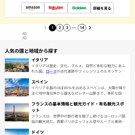
詳細を見る
…
1
2
3
14
AD
AD
人気の国と地域から探す
イタリア
イタリアは歴史、文化、グルメ、自然と多彩な魅力にあふ
れた国。
ローマ
の古代遺跡やフィレンツェのルネッサンス
美術、ヴェネツィアの運河など、歴史あるスポットはもち
スペイン
ろん、トスカーナの美しい田園風景やアマルフィ海岸の絶
景など、自然景観も見逃せない。観光の合間には、本場の
イベリア半島のほぼ80％を占めるスペインは、太陽が降り
ピザやパスタなど、絶品のイタリア料理を堪能することも
注ぐ地中海沿岸から雄大なピレネー山脈まで、多彩な自然
できる。朝目覚めてから夜眠るまで、すべての瞬間を楽し
と文化が詰まったヨーロッパ屈指の旅行先だ。多様な地域
フランスの基本情報と観光ガイド・有名観光スポ
ませてくれるイタリアで、忘れられない旅をしてみよう！
文化が根付くこの国では、情熱的なフラメンコ、熱気あふ
なお、新着のイタリア情報は
コンテンツ一覧
を参照してほ
れる闘牛、そして美味しいタパスが生活の一部となってい
ット
しい。
る。首都マドリードの洗練された雰囲気や、バルセロナの
フランスは、世界中の旅行者を魅了し続けるヨーロッパ屈
アートに溢れた街角から、地方では古代ローマ遺跡や中世
指の観光地だ。首都パリのエッフェル塔やルーブル美術館
の城塞都市、穏やかなビーチリゾートまで多彩な表情を見
といった象徴的なスポットから、田舎町の古風な美しさま
せる。地方によって風土や気候が異なるスペインはその個
ドイツ
で、幅広い魅力が詰まっている。華麗な宮殿、歴史的な大