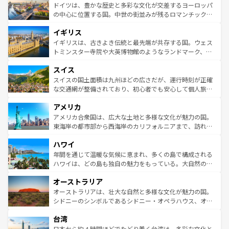
性で訪れる人を魅了する。 なお、新着のスペイン情報は
コ
聖堂、美しいビーチ、そして豊かな自然が、訪れる者を心
ドイツは、豊かな歴史と多彩な文化が交差するヨーロッパ
ンテンツ一覧
を参照してほしい。
から魅了する。また、フランスは美食の国としても知ら
の中心に位置する国。中世の街並みが残るロマンチック街
れ、フランス料理はユネスコ無形文化遺産にも登録されて
道から、未来を先取りするようなモダンな都市まで多様な
イギリス
いる。シャンパンの発祥地であるランス、プロヴァンスの
顔を持つこの国は、どこを歩いても飽きることがない。ベ
香り高いラベンダー畑など、多彩な楽しみ方が可能だ。さ
ルリンの文化的活気、バイエルン州のアルプスの絶景、そ
イギリスは、古きよき伝統と最先端が共存する国。ウェス
らに、パリ以外の地域にも魅力が溢れており、どの街角に
してライン川沿いのワイン畑といった風景は必見。ビール
トミンスター寺院や大英博物館のようなランドマーク、歴
も豊かな歴史と文化が息づいている。パリ以外の個性あふ
とソーセージを味わいながら地元の人と過ごす楽しい時間
史ある大学都市、美しい丘陵地帯や牧歌的な風景など、エ
れる地方に足を運ぶとそれぞれで全く異なる文化を体験で
スイス
は、お酒好きな人にはぜひ体験してほしい。 なお、新着の
リアごとに異なる魅力がある。また、優雅なアフタヌーン
きるだろう。 なお、新着のフランス情報は
コンテンツ一覧
ドイツ情報は
コンテンツ一覧
を参照してほしい。
ティー、ビール好きにはたまらない英国パブ、サッカー観
スイスの国土面積は九州ほどの広さだが、運行時刻が正確
を参照してほしい。
戦など、本場だからこそできる体験も豊富。イギリスを旅
な交通網が整備されており、初心者でも安心して個人旅行
して楽しみつくそう。 なお、新着のイギリス情報は
コンテ
を楽しめる。日本同様に時刻表どおりの旅が可能だ。中世
アメリカ
ンツ一覧
を参照してほしい。
の建物がそのまま残る町や、スイスならではのユニークな
博物館もあり、アルプス観光だけでなく町歩きも満喫する
アメリカ合衆国は、広大な土地と多様な文化が魅力の国。
ことができる。国民の所得が高いため物価も高いが、旅行
東海岸の都市部から西海岸のカリフォルニアまで、訪れる
者向けの交通パス提供のサービスもあり、うまく活用すれ
場所ごとに異なる風景と体験が待っている。ニューヨーク
ハワイ
ば市内交通費無料で観光を楽しむこともできる。 なお、新
のような巨大都市は、観光、ショッピング、エンターテイ
着のスイス情報は
コンテンツ一覧
を参照してほしい。
ンメントが詰まった刺激的なスポットだ。一方、アメリカ
年間を通じて温暖な気候に恵まれ、多くの島で構成される
西部には大自然が広がり、グランドキャニオンやイエロー
ハワイは、どの島も独自の魅力をもっている。大自然の神
ストーン国立公園といった絶景が堪能できる。さらに、南
秘を感じたいなら、火山が生み出した壮大な景観を誇るハ
オーストラリア
部のニューオーリンズでは、音楽と美食が融合した独特の
ワイ島は見逃せない。また、定番の観光地といえばオアフ
文化が魅力。旅行者はアメリカの各地域で異なる魅力を楽
島だが、静かな自然を求めるならマウイ島やカウアイ島が
オーストラリアは、壮大な自然と多様な文化が魅力の国。
しみながら、その多様性と豊かな歴史を感じることができ
おすすめ。エメラルドグリーンに輝く海をはじめ、豊かな
シドニーのシンボルであるシドニー・オペラハウス、オー
るだろう。車でのロードトリップや列車の旅も、アメリカ
文化や歴史が息づいている。「アロハスピリット」と呼ば
ストラリア東海岸北部に広がる大サンゴ礁地帯グレートバ
ならではの贅沢な旅のスタイルだ。 なお、新着のアメリカ
台湾
れるおもてなしの心で訪れる人々を迎えてくれるハワイの
リアリーフや大陸中央部にそびえるウルル（エアーズロッ
情報は
コンテンツ一覧
を参照してほしい。
人々、おいしいローカルフードやハワイアンミュージッ
ク）、タスマニアの美しい原生林やケアンズの熱帯雨林な
日本から約４時間ほどでたどり着く台湾は、多彩な文化と