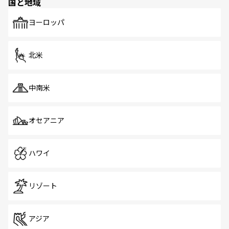
国と地域
発見がある。さらに、治安のよさや充実した公共交通機関
も、旅行者にとっては魅力的なポイント。グルメも豊富
で、ホーカーズは地元の風情を楽しめる外せないスポット
ヨーロッパ
だ。訪れる人を飽きさせないシンガポールで、多様な魅力
を体感しよう。 なお、新着のシンガポール情報は
コンテン
ツ一覧
を参照してほしい。
北米
中南米
オセアニア
ハワイ
リゾート
アジア