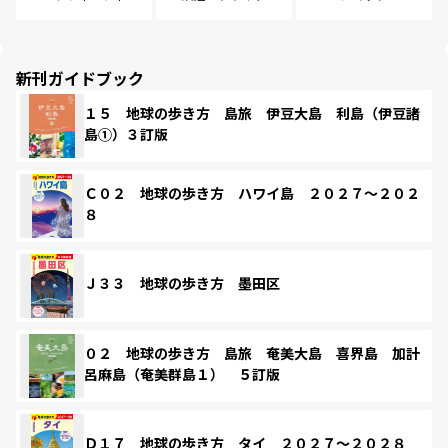
新刊ガイドブック
１５ 地球の歩き方 島旅 伊豆大島 利島（伊豆諸
島①）３訂版
Ｃ０２ 地球の歩き方 ハワイ島 ２０２７～２０２
８
Ｊ３３ 地球の歩き方 墨田区
０２ 地球の歩き方 島旅 奄美大島 喜界島 加計
呂麻島（奄美群島１） ５訂版
Ｄ１７ 地球の歩き方 タイ ２０２７～２０２８