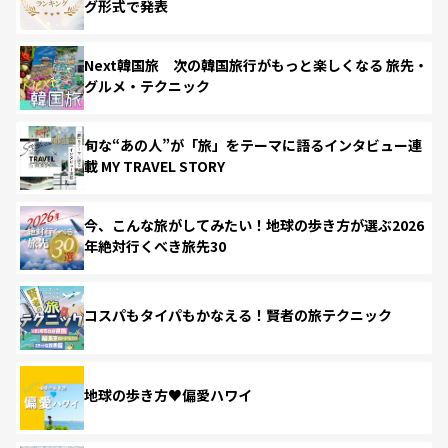
グ形式で発表
Next韓国旅 次の韓国旅行がもっと楽しくなる 旅先・
グルメ・テクニック
旬な“あの人”が「旅」をテーマに語るインタビュー連
載 MY TRAVEL STORY
今、こんな旅がしてみたい！地球の歩き方が選ぶ2026
年絶対行くべき旅先30
コスパもタイパもかなえる！賢者の旅テクニック
地球の歩き方♥偏愛ハワイ