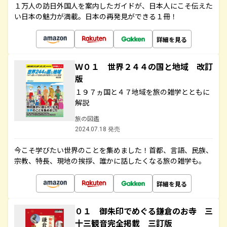
１万人の訪日外国人を案内したガイドが、日本人にこそ伝えた
い日本の魅力が満載。日本の再発見ができる１冊！
詳細を見る
Ｗ０１ 世界２４４の国と地域 改訂
版
１９７ヵ国と４７地域を旅の雑学とともに
解説
旅の図鑑
2024.07.18 発売
今こそ学びたい世界のことを集めました！首都、言語、民族、
宗教、特長、現地の挨拶、誰かに話したくなる旅の雑学も。
詳細を見る
０１ 御朱印でめぐる鎌倉のお寺 三
十三観音完全掲載 三訂版