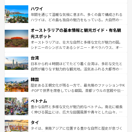
ば市内交通費無料で観光を楽しむこともできる。 なお、新
場所ごとに異なる風景と体験が待っている。ニューヨーク
着のスイス情報は
コンテンツ一覧
を参照してほしい。
ハワイ
のような巨大都市は、観光、ショッピング、エンターテイ
ンメントが詰まった刺激的なスポットだ。一方、アメリカ
年間を通じて温暖な気候に恵まれ、多くの島で構成される
西部には大自然が広がり、グランドキャニオンやイエロー
ハワイは、どの島も独自の魅力をもっている。大自然の神
ストーン国立公園といった絶景が堪能できる。さらに、南
秘を感じたいなら、火山が生み出した壮大な景観を誇るハ
オーストラリアの基本情報と観光ガイド・有名観
部のニューオーリンズでは、音楽と美食が融合した独特の
ワイ島は見逃せない。また、定番の観光地といえばオアフ
文化が魅力。旅行者はアメリカの各地域で異なる魅力を楽
島だが、静かな自然を求めるならマウイ島やカウアイ島が
光スポット
しみながら、その多様性と豊かな歴史を感じることができ
おすすめ。エメラルドグリーンに輝く海をはじめ、豊かな
オーストラリアは、壮大な自然と多様な文化が魅力の国。
るだろう。車でのロードトリップや列車の旅も、アメリカ
文化や歴史が息づいている。「アロハスピリット」と呼ば
シドニーのシンボルであるシドニー・オペラハウス、オー
ならではの贅沢な旅のスタイルだ。 なお、新着のアメリカ
れるおもてなしの心で訪れる人々を迎えてくれるハワイの
ストラリア東海岸北部に広がる大サンゴ礁地帯グレートバ
情報は
コンテンツ一覧
を参照してほしい。
人々、おいしいローカルフードやハワイアンミュージッ
台湾
リアリーフや大陸中央部にそびえるウルル（エアーズロッ
ク、伝統的なフラダンスなど、すべてがハワイの魅力を彩
ク）、タスマニアの美しい原生林やケアンズの熱帯雨林な
日本から約４時間ほどでたどり着く台湾は、多彩な文化と
っている。訪れるたびに新しい発見と感動が待っているハ
ど、見どころがたくさん。また、カフェやワイン、オージ
自然が織りなす魅力的な観光地。活気あふれる大都市の台
ワイを、存分に味わってほしい。 なお、新着のハワイ情報
ービーフなどの食文化も豊かで、美味しいものであふれて
北やノスタルジックな町並みが人気な九份（ジォウフェ
は
コンテンツ一覧
を参照してほしい。
韓国
いる。アクティビティも充実しており、サーフィンやダイ
ン）、静ひつな山岳地帯である台湾東部など、都市の喧騒
ビング、ハイキングなど、アウトドア好きにはたまらな
と山間の静けさが共存しており、訪れる人に新しい発見と
歴史ある王朝文化が残る一方で、最先端のファッションやK
い。オーストラリアの多彩な魅力を存分に味わいつくそ
驚きをもたらしてくれる。また、奥深い台湾の食文化も魅
-POPで世界を席巻している韓国。首都ソウルの宮殿や伝統
う。 なお、新着のオーストラリア情報は
コンテンツ一覧
を
力で、夜市などの屋台グルメから高級料理、ヘルシーで美
家屋が並ぶエリアでは韓国の歴史と文化に浸ることがで
参照してほしい。
ベトナム
容にもいいと評判のスイーツなど、バラエティ豊かな料理
き、地方に足を延ばせば四季折々の自然美を楽しむことが
が味わえる。 なお、新着の台湾情報は
コンテンツ一覧
を参
できる。そして、キムチや焼肉、絶品のストリートフード
豊かな自然と多様な文化が魅力的なベトナム。南北に細長
照してほしい。
まで、さまざまな韓国料理が待っている。夜には、韓国な
く伸びる国土には、広大な田園風景や青々とした山々、世
らではのナイトライフも堪能できる。あたたかいホスピタ
界遺産に登録された壮大な自然景観が点在し、都市部では
タイ
リティに包まれながら、韓国の多彩な魅力を心ゆくまで味
急速な発展と共に伝統が息づく。ハノイの古い町並みやホ
わってみてほしい。 なお、新着の韓国情報は
コンテンツ一
ーチミン市のフランス統治時代の建物も、独特の雰囲気を
タイは、東南アジアに位置する豊かな自然と歴史が息づく