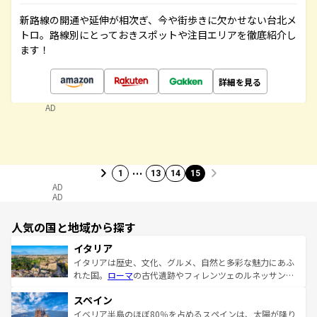
新路線の開通や延伸が相次ぎ、今や街歩きに欠かせない台北メ
トロ。路線別にとっておきスポットや注目エリアを徹底紹介し
ます！
詳細を見る
AD
…
1
13
14
15
AD
AD
人気の国と地域から探す
イタリア
イタリアは歴史、文化、グルメ、自然と多彩な魅力にあふ
れた国。
ローマ
の古代遺跡やフィレンツェのルネッサンス
美術、ヴェネツィアの運河など、歴史あるスポットはもち
スペイン
ろん、トスカーナの美しい田園風景やアマルフィ海岸の絶
景など、自然景観も見逃せない。観光の合間には、本場の
イベリア半島のほぼ80％を占めるスペインは、太陽が降り