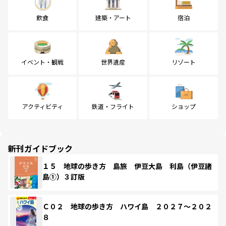
飲食
建築・アート
宿泊
イベント・観戦
世界遺産
リゾート
アクティビティ
鉄道・フライト
ショップ
新刊ガイドブック
１５ 地球の歩き方 島旅 伊豆大島 利島（伊豆諸
島①）３訂版
Ｃ０２ 地球の歩き方 ハワイ島 ２０２７～２０２
８