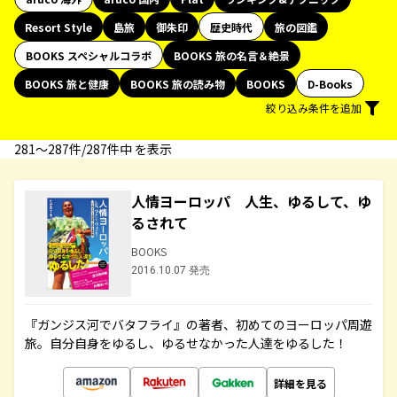
Resort Style
島旅
御朱印
歴史時代
旅の図鑑
BOOKS スペシャルコラボ
BOOKS 旅の名言＆絶景
BOOKS 旅と健康
BOOKS 旅の読み物
BOOKS
D-Books
絞り込み条件を追加
281〜287件/287件中 を表示
人情ヨーロッパ 人生、ゆるして、ゆ
るされて
BOOKS
2016.10.07 発売
『ガンジス河でバタフライ』の著者、初めてのヨーロッパ周遊
旅。自分自身をゆるし、ゆるせなかった人達をゆるした！
詳細を見る