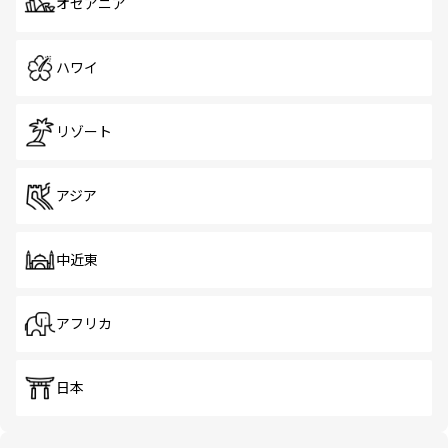
オセアニア
ハワイ
リゾート
アジア
中近東
アフリカ
日本