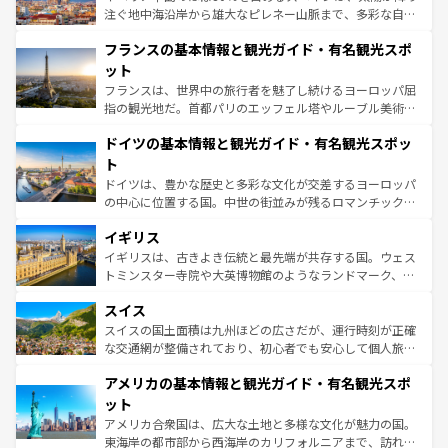
ピザやパスタなど、絶品のイタリア料理を堪能することも
注ぐ地中海沿岸から雄大なピレネー山脈まで、多彩な自然
できる。朝目覚めてから夜眠るまで、すべての瞬間を楽し
と文化が詰まったヨーロッパ屈指の旅行先だ。多様な地域
フランスの基本情報と観光ガイド・有名観光スポ
ませてくれるイタリアで、忘れられない旅をしてみよう！
文化が根付くこの国では、情熱的なフラメンコ、熱気あふ
なお、新着のイタリア情報は
コンテンツ一覧
を参照してほ
れる闘牛、そして美味しいタパスが生活の一部となってい
ット
しい。
る。首都マドリードの洗練された雰囲気や、バルセロナの
フランスは、世界中の旅行者を魅了し続けるヨーロッパ屈
アートに溢れた街角から、地方では古代ローマ遺跡や中世
指の観光地だ。首都パリのエッフェル塔やルーブル美術館
の城塞都市、穏やかなビーチリゾートまで多彩な表情を見
といった象徴的なスポットから、田舎町の古風な美しさま
せる。地方によって風土や気候が異なるスペインはその個
ドイツの基本情報と観光ガイド・有名観光スポッ
で、幅広い魅力が詰まっている。華麗な宮殿、歴史的な大
性で訪れる人を魅了する。 なお、新着のスペイン情報は
コ
聖堂、美しいビーチ、そして豊かな自然が、訪れる者を心
ト
ンテンツ一覧
を参照してほしい。
から魅了する。また、フランスは美食の国としても知ら
ドイツは、豊かな歴史と多彩な文化が交差するヨーロッパ
れ、フランス料理はユネスコ無形文化遺産にも登録されて
の中心に位置する国。中世の街並みが残るロマンチック街
いる。シャンパンの発祥地であるランス、プロヴァンスの
道から、未来を先取りするようなモダンな都市まで多様な
香り高いラベンダー畑など、多彩な楽しみ方が可能だ。さ
イギリス
顔を持つこの国は、どこを歩いても飽きることがない。ベ
らに、パリ以外の地域にも魅力が溢れており、どの街角に
ルリンの文化的活気、バイエルン州のアルプスの絶景、そ
イギリスは、古きよき伝統と最先端が共存する国。ウェス
も豊かな歴史と文化が息づいている。パリ以外の個性あふ
してライン川沿いのワイン畑といった風景は必見。ビール
トミンスター寺院や大英博物館のようなランドマーク、歴
れる地方に足を運ぶとそれぞれで全く異なる文化を体験で
とソーセージを味わいながら地元の人と過ごす楽しい時間
史ある大学都市、美しい丘陵地帯や牧歌的な風景など、エ
きるだろう。 なお、新着のフランス情報は
コンテンツ一覧
スイス
は、お酒好きな人にはぜひ体験してほしい。 なお、新着の
リアごとに異なる魅力がある。また、優雅なアフタヌーン
を参照してほしい。
ドイツ情報は
コンテンツ一覧
を参照してほしい。
ティー、ビール好きにはたまらない英国パブ、サッカー観
スイスの国土面積は九州ほどの広さだが、運行時刻が正確
戦など、本場だからこそできる体験も豊富。イギリスを旅
な交通網が整備されており、初心者でも安心して個人旅行
して楽しみつくそう。 なお、新着のイギリス情報は
コンテ
を楽しめる。日本同様に時刻表どおりの旅が可能だ。中世
アメリカの基本情報と観光ガイド・有名観光スポ
ンツ一覧
を参照してほしい。
の建物がそのまま残る町や、スイスならではのユニークな
博物館もあり、アルプス観光だけでなく町歩きも満喫する
ット
ことができる。国民の所得が高いため物価も高いが、旅行
アメリカ合衆国は、広大な土地と多様な文化が魅力の国。
者向けの交通パス提供のサービスもあり、うまく活用すれ
東海岸の都市部から西海岸のカリフォルニアまで、訪れる