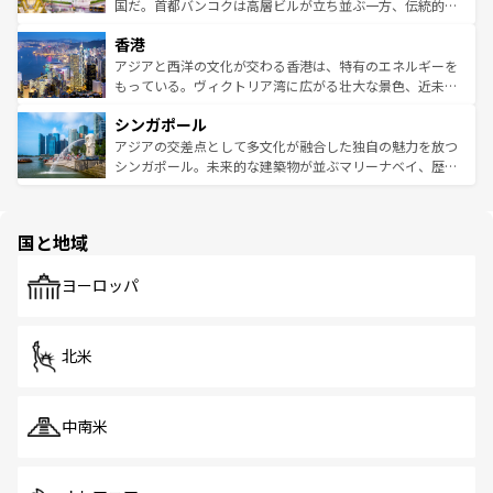
覧
を参照してほしい。
醸し出している。また、バラエティの豊かさとおいしさで
国だ。首都バンコクは高層ビルが立ち並ぶ一方、伝統的な
世界中の食通を魅了してやまないベトナム料理も魅力のひ
寺院や市場がいたるところに点在し、古きよき文化と現代
香港
とつ。フォーやバインミー、ベトナムコーヒーなどは、ぜ
の活気が交差している。北部ではチェンマイなどの山岳地
ひ現地で味わいたい。どの地域を訪れてもあたたかい人々
帯で自然と触れ合い、南部ではプーケットやクラビの美し
アジアと西洋の文化が交わる香港は、特有のエネルギーを
が旅行者を迎えてくれるので、きっと忘れられない旅にな
いビーチでリゾート気分を楽しむことができる。タイ料理
もっている。ヴィクトリア湾に広がる壮大な景色、近未来
るはずだ。 なお、新着のベトナム情報は
コンテンツ一覧
を
は世界的に有名で、屋台から高級レストランまで味覚を刺
的なアートスポット、そして歴史と現代が融合した町並
参照してほしい。
シンガポール
激する。気候は一年中温暖で、どの季節にも異なる楽しみ
み、どこを訪れても感動するはず。観光スポットが密集し
が待っている。親しみやすいタイの人々、仏教を中心とし
ており、効率よく見どころを回れるのも魅力。息をのむよ
アジアの交差点として多文化が融合した独自の魅力を放つ
た文化、そして多様な観光資源が、訪れる旅人を魅了し続
うな絶景から文化的な体験まで、香港を存分に楽しみ尽く
シンガポール。未来的な建築物が並ぶマリーナベイ、歴史
ける。 なお、新着のタイ情報は
コンテンツ一覧
を参照して
そう。 なお、新着の香港情報は
コンテンツ一覧
を参照して
と伝統を感じられるエスニックタウン、多数の緑豊かな公
ほしい。
ほしい。
園や自然保護区など、自然が調和した近代的な景観と文化
の多様性あふれるカラフルな町は、どこを歩いても新しい
国と地域
発見がある。さらに、治安のよさや充実した公共交通機関
も、旅行者にとっては魅力的なポイント。グルメも豊富
で、ホーカーズは地元の風情を楽しめる外せないスポット
ヨーロッパ
だ。訪れる人を飽きさせないシンガポールで、多様な魅力
を体感しよう。 なお、新着のシンガポール情報は
コンテン
ツ一覧
を参照してほしい。
北米
中南米