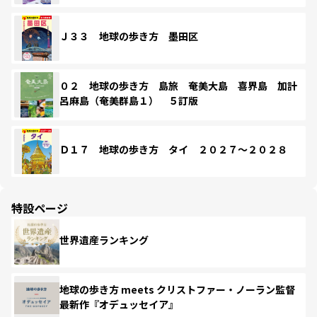
Ｊ３３ 地球の歩き方 墨田区
０２ 地球の歩き方 島旅 奄美大島 喜界島 加計
呂麻島（奄美群島１） ５訂版
Ｄ１７ 地球の歩き方 タイ ２０２７～２０２８
特設ページ
世界遺産ランキング
地球の歩き方 meets クリストファー・ノーラン監督
最新作『オデュッセイア』