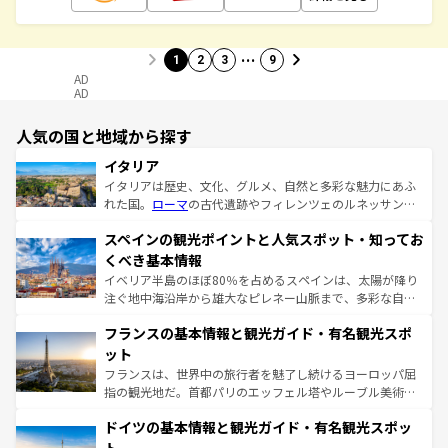
…
1
2
3
9
AD
AD
人気の国と地域から探す
イタリア
イタリアは歴史、文化、グルメ、自然と多彩な魅力にあふ
れた国。
ローマ
の古代遺跡やフィレンツェのルネッサンス
美術、ヴェネツィアの運河など、歴史あるスポットはもち
スペインの観光ポイントと人気スポット・知ってお
ろん、トスカーナの美しい田園風景やアマルフィ海岸の絶
景など、自然景観も見逃せない。観光の合間には、本場の
くべき基本情報
ピザやパスタなど、絶品のイタリア料理を堪能することも
イベリア半島のほぼ80％を占めるスペインは、太陽が降り
できる。朝目覚めてから夜眠るまで、すべての瞬間を楽し
注ぐ地中海沿岸から雄大なピレネー山脈まで、多彩な自然
ませてくれるイタリアで、忘れられない旅をしてみよう！
と文化が詰まったヨーロッパ屈指の旅行先だ。多様な地域
なお、新着のイタリア情報は
コンテンツ一覧
を参照してほ
フランスの基本情報と観光ガイド・有名観光スポ
文化が根付くこの国では、情熱的なフラメンコ、熱気あふ
しい。
れる闘牛、そして美味しいタパスが生活の一部となってい
ット
る。首都マドリードの洗練された雰囲気や、バルセロナの
フランスは、世界中の旅行者を魅了し続けるヨーロッパ屈
アートに溢れた街角から、地方では古代ローマ遺跡や中世
指の観光地だ。首都パリのエッフェル塔やルーブル美術館
の城塞都市、穏やかなビーチリゾートまで多彩な表情を見
といった象徴的なスポットから、田舎町の古風な美しさま
せる。地方によって風土や気候が異なるスペインはその個
ドイツの基本情報と観光ガイド・有名観光スポッ
で、幅広い魅力が詰まっている。華麗な宮殿、歴史的な大
性で訪れる人を魅了する。 なお、新着のスペイン情報は
コ
聖堂、美しいビーチ、そして豊かな自然が、訪れる者を心