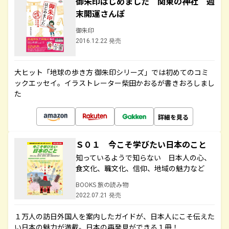
御朱印はじめました 関東の神社 週
末開運さんぽ
御朱印
2016.12.22 発売
大ヒット「地球の歩き方 御朱印シリーズ」では初めてのコミ
ックエッセイ。イラストレーター柴田かおるが書きおろしまし
た
詳細を見る
Ｓ０１ 今こそ学びたい日本のこと
知っているようで知らない 日本人の心、
食文化、職文化、信仰、地域の魅力など
BOOKS 旅の読み物
2022.07.21 発売
１万人の訪日外国人を案内したガイドが、日本人にこそ伝えた
い日本の魅力が満載。日本の再発見ができる１冊！