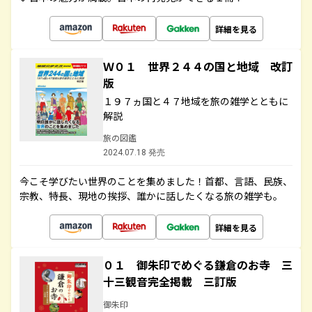
詳細を見る
Ｗ０１ 世界２４４の国と地域 改訂
版
１９７ヵ国と４７地域を旅の雑学とともに
解説
旅の図鑑
2024.07.18 発売
今こそ学びたい世界のことを集めました！首都、言語、民族、
宗教、特長、現地の挨拶、誰かに話したくなる旅の雑学も。
詳細を見る
０１ 御朱印でめぐる鎌倉のお寺 三
十三観音完全掲載 三訂版
御朱印