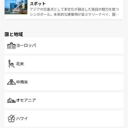
が待っている。親しみやすいタイの人々、仏教を中心とし
ており、効率よく見どころを回れるのも魅力。息をのむよ
スポット
た文化、そして多様な観光資源が、訪れる旅人を魅了し続
うな絶景から文化的な体験まで、香港を存分に楽しみ尽く
アジアの交差点として多文化が融合した独自の魅力を放つ
ける。 なお、新着のタイ情報は
コンテンツ一覧
を参照して
そう。 なお、新着の香港情報は
コンテンツ一覧
を参照して
シンガポール。未来的な建築物が並ぶマリーナベイ、歴史
ほしい。
ほしい。
と伝統を感じられるエスニックタウン、多数の緑豊かな公
園や自然保護区など、自然が調和した近代的な景観と文化
の多様性あふれるカラフルな町は、どこを歩いても新しい
国と地域
発見がある。さらに、治安のよさや充実した公共交通機関
も、旅行者にとっては魅力的なポイント。グルメも豊富
で、ホーカーズは地元の風情を楽しめる外せないスポット
ヨーロッパ
だ。訪れる人を飽きさせないシンガポールで、多様な魅力
を体感しよう。 なお、新着のシンガポール情報は
コンテン
ツ一覧
を参照してほしい。
北米
中南米
オセアニア
ハワイ