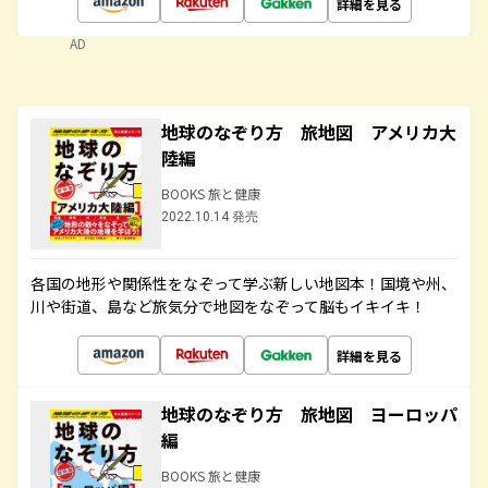
詳細を見る
AD
地球のなぞり方 旅地図 アメリカ大
陸編
BOOKS 旅と健康
2022.10.14 発売
各国の地形や関係性をなぞって学ぶ新しい地図本！国境や州、
川や街道、島など旅気分で地図をなぞって脳もイキイキ！
詳細を見る
地球のなぞり方 旅地図 ヨーロッパ
編
BOOKS 旅と健康