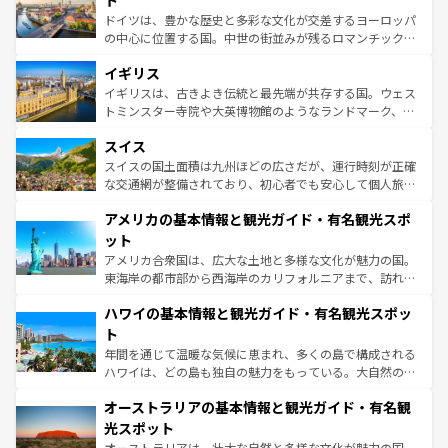
ト
ンテンツ一覧
を参照してほしい。
から魅了する。また、フランスは美食の国としても知ら
ドイツは、豊かな歴史と多彩な文化が交差するヨーロッパ
れ、フランス料理はユネスコ無形文化遺産にも登録されて
の中心に位置する国。中世の街並みが残るロマンチック街
いる。シャンパンの発祥地であるランス、プロヴァンスの
道から、未来を先取りするようなモダンな都市まで多様な
香り高いラベンダー畑など、多彩な楽しみ方が可能だ。さ
イギリス
顔を持つこの国は、どこを歩いても飽きることがない。ベ
らに、パリ以外の地域にも魅力が溢れており、どの街角に
ルリンの文化的活気、バイエルン州のアルプスの絶景、そ
イギリスは、古きよき伝統と最先端が共存する国。ウェス
も豊かな歴史と文化が息づいている。パリ以外の個性あふ
してライン川沿いのワイン畑といった風景は必見。ビール
トミンスター寺院や大英博物館のようなランドマーク、歴
れる地方に足を運ぶとそれぞれで全く異なる文化を体験で
とソーセージを味わいながら地元の人と過ごす楽しい時間
史ある大学都市、美しい丘陵地帯や牧歌的な風景など、エ
きるだろう。 なお、新着のフランス情報は
コンテンツ一覧
スイス
は、お酒好きな人にはぜひ体験してほしい。 なお、新着の
リアごとに異なる魅力がある。また、優雅なアフタヌーン
を参照してほしい。
ドイツ情報は
コンテンツ一覧
を参照してほしい。
ティー、ビール好きにはたまらない英国パブ、サッカー観
スイスの国土面積は九州ほどの広さだが、運行時刻が正確
戦など、本場だからこそできる体験も豊富。イギリスを旅
な交通網が整備されており、初心者でも安心して個人旅行
して楽しみつくそう。 なお、新着のイギリス情報は
コンテ
を楽しめる。日本同様に時刻表どおりの旅が可能だ。中世
アメリカの基本情報と観光ガイド・有名観光スポ
ンツ一覧
を参照してほしい。
の建物がそのまま残る町や、スイスならではのユニークな
博物館もあり、アルプス観光だけでなく町歩きも満喫する
ット
ことができる。国民の所得が高いため物価も高いが、旅行
アメリカ合衆国は、広大な土地と多様な文化が魅力の国。
者向けの交通パス提供のサービスもあり、うまく活用すれ
東海岸の都市部から西海岸のカリフォルニアまで、訪れる
ば市内交通費無料で観光を楽しむこともできる。 なお、新
場所ごとに異なる風景と体験が待っている。ニューヨーク
着のスイス情報は
コンテンツ一覧
を参照してほしい。
ハワイの基本情報と観光ガイド・有名観光スポッ
のような巨大都市は、観光、ショッピング、エンターテイ
ンメントが詰まった刺激的なスポットだ。一方、アメリカ
ト
西部には大自然が広がり、グランドキャニオンやイエロー
年間を通じて温暖な気候に恵まれ、多くの島で構成される
ストーン国立公園といった絶景が堪能できる。さらに、南
ハワイは、どの島も独自の魅力をもっている。大自然の神
部のニューオーリンズでは、音楽と美食が融合した独特の
秘を感じたいなら、火山が生み出した壮大な景観を誇るハ
文化が魅力。旅行者はアメリカの各地域で異なる魅力を楽
オーストラリアの基本情報と観光ガイド・有名観
ワイ島は見逃せない。また、定番の観光地といえばオアフ
しみながら、その多様性と豊かな歴史を感じることができ
島だが、静かな自然を求めるならマウイ島やカウアイ島が
光スポット
るだろう。車でのロードトリップや列車の旅も、アメリカ
おすすめ。エメラルドグリーンに輝く海をはじめ、豊かな
オーストラリアは、壮大な自然と多様な文化が魅力の国。