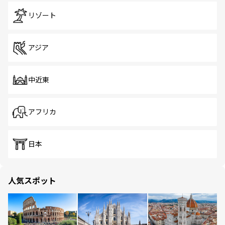
リゾート
アジア
中近東
アフリカ
日本
人気スポット