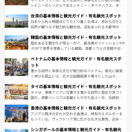
ならではの贅沢な旅のスタイルだ。 なお、新着のアメリカ
文化や歴史が息づいている。「アロハスピリット」と呼ば
シドニーのシンボルであるシドニー・オペラハウス、オー
情報は
コンテンツ一覧
を参照してほしい。
れるおもてなしの心で訪れる人々を迎えてくれるハワイの
ストラリア東海岸北部に広がる大サンゴ礁地帯グレートバ
人々、おいしいローカルフードやハワイアンミュージッ
台湾の基本情報と観光ガイド・有名観光スポット
リアリーフや大陸中央部にそびえるウルル（エアーズロッ
ク、伝統的なフラダンスなど、すべてがハワイの魅力を彩
ク）、タスマニアの美しい原生林やケアンズの熱帯雨林な
日本から約４時間ほどでたどり着く台湾は、多彩な文化と
っている。訪れるたびに新しい発見と感動が待っているハ
ど、見どころがたくさん。また、カフェやワイン、オージ
自然が織りなす魅力的な観光地。活気あふれる大都市の台
ワイを、存分に味わってほしい。 なお、新着のハワイ情報
ービーフなどの食文化も豊かで、美味しいものであふれて
北やノスタルジックな町並みが人気な九份（ジォウフェ
は
コンテンツ一覧
を参照してほしい。
韓国の基本情報と観光ガイド・有名観光スポット
いる。アクティビティも充実しており、サーフィンやダイ
ン）、静ひつな山岳地帯である台湾東部など、都市の喧騒
ビング、ハイキングなど、アウトドア好きにはたまらな
と山間の静けさが共存しており、訪れる人に新しい発見と
歴史ある王朝文化が残る一方で、最先端のファッションやK
い。オーストラリアの多彩な魅力を存分に味わいつくそ
驚きをもたらしてくれる。また、奥深い台湾の食文化も魅
-POPで世界を席巻している韓国。首都ソウルの宮殿や伝統
う。 なお、新着のオーストラリア情報は
コンテンツ一覧
を
力で、夜市などの屋台グルメから高級料理、ヘルシーで美
家屋が並ぶエリアでは韓国の歴史と文化に浸ることがで
参照してほしい。
ベトナムの基本情報と観光ガイド・有名観光スポ
容にもいいと評判のスイーツなど、バラエティ豊かな料理
き、地方に足を延ばせば四季折々の自然美を楽しむことが
が味わえる。 なお、新着の台湾情報は
コンテンツ一覧
を参
できる。そして、キムチや焼肉、絶品のストリートフード
ット
照してほしい。
まで、さまざまな韓国料理が待っている。夜には、韓国な
豊かな自然と多様な文化が魅力的なベトナム。南北に細長
らではのナイトライフも堪能できる。あたたかいホスピタ
く伸びる国土には、広大な田園風景や青々とした山々、世
リティに包まれながら、韓国の多彩な魅力を心ゆくまで味
界遺産に登録された壮大な自然景観が点在し、都市部では
わってみてほしい。 なお、新着の韓国情報は
コンテンツ一
タイの基本情報と観光ガイド・有名観光スポット
急速な発展と共に伝統が息づく。ハノイの古い町並みやホ
覧
を参照してほしい。
ーチミン市のフランス統治時代の建物も、独特の雰囲気を
タイは、東南アジアに位置する豊かな自然と歴史が息づく
醸し出している。また、バラエティの豊かさとおいしさで
国だ。首都バンコクは高層ビルが立ち並ぶ一方、伝統的な
世界中の食通を魅了してやまないベトナム料理も魅力のひ
寺院や市場がいたるところに点在し、古きよき文化と現代
香港の基本情報と観光ガイド・有名観光スポット
とつ。フォーやバインミー、ベトナムコーヒーなどは、ぜ
の活気が交差している。北部ではチェンマイなどの山岳地
ひ現地で味わいたい。どの地域を訪れてもあたたかい人々
帯で自然と触れ合い、南部ではプーケットやクラビの美し
アジアと西洋の文化が交わる香港は、特有のエネルギーを
が旅行者を迎えてくれるので、きっと忘れられない旅にな
いビーチでリゾート気分を楽しむことができる。タイ料理
もっている。ヴィクトリア湾に広がる壮大な景色、近未来
るはずだ。 なお、新着のベトナム情報は
コンテンツ一覧
を
は世界的に有名で、屋台から高級レストランまで味覚を刺
的なアートスポット、そして歴史と現代が融合した町並
参照してほしい。
シンガポールの基本情報と観光ガイド・有名観光
激する。気候は一年中温暖で、どの季節にも異なる楽しみ
み、どこを訪れても感動するはず。観光スポットが密集し