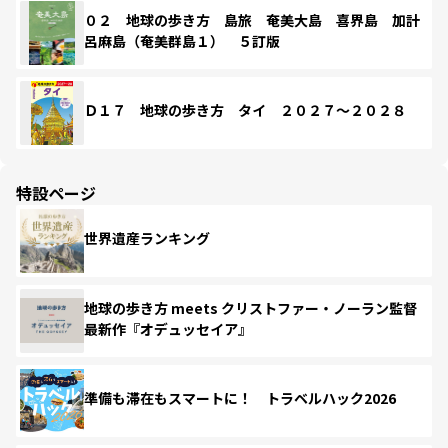
０２ 地球の歩き方 島旅 奄美大島 喜界島 加計
呂麻島（奄美群島１） ５訂版
Ｄ１７ 地球の歩き方 タイ ２０２７～２０２８
特設ページ
世界遺産ランキング
地球の歩き方 meets クリストファー・ノーラン監督
最新作『オデュッセイア』
準備も滞在もスマートに！ トラベルハック2026