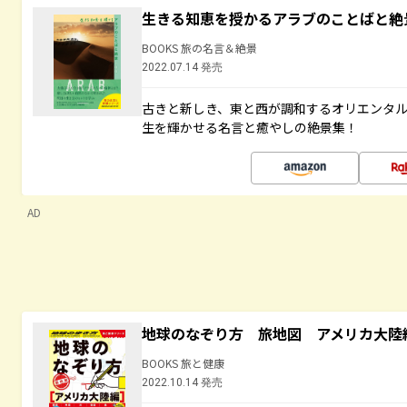
生きる知恵を授かるアラブのことばと絶
BOOKS 旅の名言＆絶景
2022.07.14 発売
古きと新しき、東と西が調和するオリエンタ
生を輝かせる名言と癒やしの絶景集！
AD
地球のなぞり方 旅地図 アメリカ大陸
BOOKS 旅と健康
2022.10.14 発売