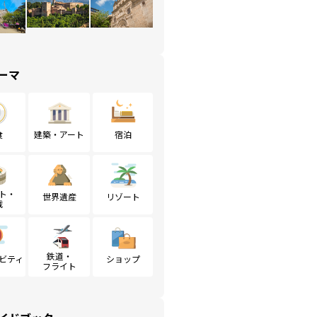
ーマ
食
建築・アート
宿泊
ト・
世界遺産
リゾート
戦
鉄道・
ビティ
ショップ
フライト