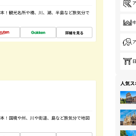
図本！観光名所や橋、川、湖、半島など旅気分で
詳細を見る
人気ス
図本！国境や州、川や街道、島など旅気分で地図