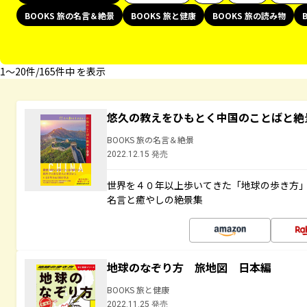
BOOKS 旅の名言＆絶景
BOOKS 旅と健康
BOOKS 旅の読み物
1〜20件/165件中 を表示
悠久の教えをひもとく中国のことばと絶
BOOKS 旅の名言＆絶景
2022.12.15 発売
世界を４０年以上歩いてきた「地球の歩き方
名言と癒やしの絶景集
地球のなぞり方 旅地図 日本編
BOOKS 旅と健康
2022.11.25 発売