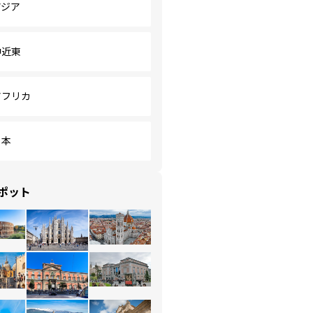
アジア
中近東
アフリカ
日本
ポット