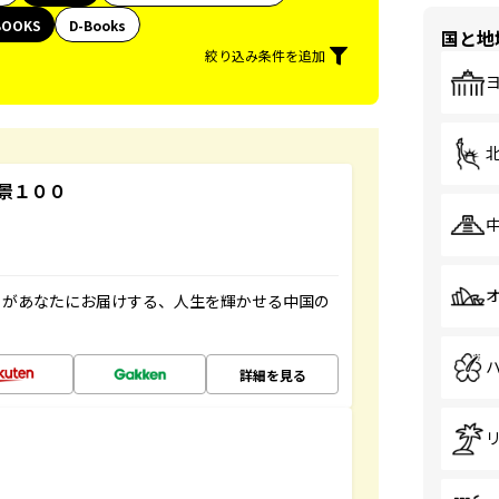
BOOKS
D-Books
国と地
絞り込み条件を追加
景１００
」があなたにお届けする、人生を輝かせる中国の
詳細を見る