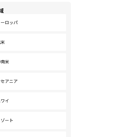
域
ヨーロッパ
北米
中南米
オセアニア
ハワイ
リゾート