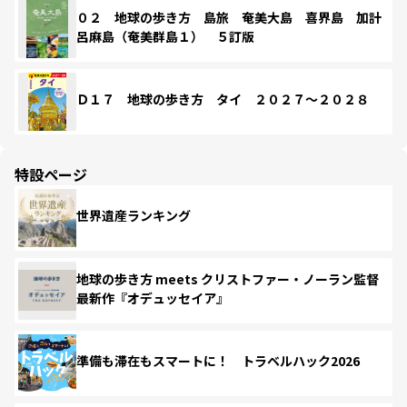
０２ 地球の歩き方 島旅 奄美大島 喜界島 加計
呂麻島（奄美群島１） ５訂版
Ｄ１７ 地球の歩き方 タイ ２０２７～２０２８
特設ページ
世界遺産ランキング
地球の歩き方 meets クリストファー・ノーラン監督
最新作『オデュッセイア』
準備も滞在もスマートに！ トラベルハック2026