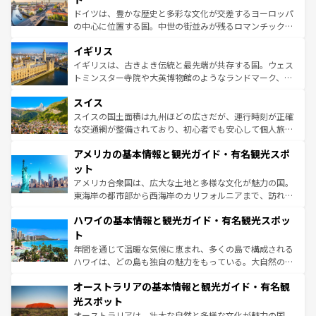
ンテンツ一覧
を参照してほしい。
から魅了する。また、フランスは美食の国としても知ら
ドイツは、豊かな歴史と多彩な文化が交差するヨーロッパ
れ、フランス料理はユネスコ無形文化遺産にも登録されて
の中心に位置する国。中世の街並みが残るロマンチック街
いる。シャンパンの発祥地であるランス、プロヴァンスの
道から、未来を先取りするようなモダンな都市まで多様な
香り高いラベンダー畑など、多彩な楽しみ方が可能だ。さ
イギリス
顔を持つこの国は、どこを歩いても飽きることがない。ベ
らに、パリ以外の地域にも魅力が溢れており、どの街角に
ルリンの文化的活気、バイエルン州のアルプスの絶景、そ
イギリスは、古きよき伝統と最先端が共存する国。ウェス
も豊かな歴史と文化が息づいている。パリ以外の個性あふ
してライン川沿いのワイン畑といった風景は必見。ビール
トミンスター寺院や大英博物館のようなランドマーク、歴
れる地方に足を運ぶとそれぞれで全く異なる文化を体験で
とソーセージを味わいながら地元の人と過ごす楽しい時間
史ある大学都市、美しい丘陵地帯や牧歌的な風景など、エ
きるだろう。 なお、新着のフランス情報は
コンテンツ一覧
スイス
は、お酒好きな人にはぜひ体験してほしい。 なお、新着の
リアごとに異なる魅力がある。また、優雅なアフタヌーン
を参照してほしい。
ドイツ情報は
コンテンツ一覧
を参照してほしい。
ティー、ビール好きにはたまらない英国パブ、サッカー観
スイスの国土面積は九州ほどの広さだが、運行時刻が正確
戦など、本場だからこそできる体験も豊富。イギリスを旅
な交通網が整備されており、初心者でも安心して個人旅行
して楽しみつくそう。 なお、新着のイギリス情報は
コンテ
を楽しめる。日本同様に時刻表どおりの旅が可能だ。中世
アメリカの基本情報と観光ガイド・有名観光スポ
ンツ一覧
を参照してほしい。
の建物がそのまま残る町や、スイスならではのユニークな
博物館もあり、アルプス観光だけでなく町歩きも満喫する
ット
ことができる。国民の所得が高いため物価も高いが、旅行
アメリカ合衆国は、広大な土地と多様な文化が魅力の国。
者向けの交通パス提供のサービスもあり、うまく活用すれ
東海岸の都市部から西海岸のカリフォルニアまで、訪れる
ば市内交通費無料で観光を楽しむこともできる。 なお、新
場所ごとに異なる風景と体験が待っている。ニューヨーク
着のスイス情報は
コンテンツ一覧
を参照してほしい。
ハワイの基本情報と観光ガイド・有名観光スポッ
のような巨大都市は、観光、ショッピング、エンターテイ
ンメントが詰まった刺激的なスポットだ。一方、アメリカ
ト
西部には大自然が広がり、グランドキャニオンやイエロー
年間を通じて温暖な気候に恵まれ、多くの島で構成される
ストーン国立公園といった絶景が堪能できる。さらに、南
ハワイは、どの島も独自の魅力をもっている。大自然の神
部のニューオーリンズでは、音楽と美食が融合した独特の
秘を感じたいなら、火山が生み出した壮大な景観を誇るハ
文化が魅力。旅行者はアメリカの各地域で異なる魅力を楽
オーストラリアの基本情報と観光ガイド・有名観
ワイ島は見逃せない。また、定番の観光地といえばオアフ
しみながら、その多様性と豊かな歴史を感じることができ
島だが、静かな自然を求めるならマウイ島やカウアイ島が
光スポット
るだろう。車でのロードトリップや列車の旅も、アメリカ
おすすめ。エメラルドグリーンに輝く海をはじめ、豊かな
オーストラリアは、壮大な自然と多様な文化が魅力の国。