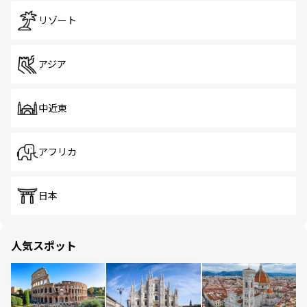
リゾート
アジア
中近東
アフリカ
日本
人気スポット