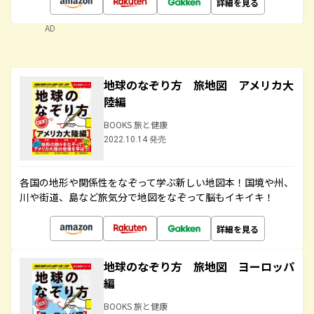
詳細を見る
AD
地球のなぞり方 旅地図 アメリカ大
陸編
BOOKS 旅と健康
2022.10.14 発売
各国の地形や関係性をなぞって学ぶ新しい地図本！国境や州、
川や街道、島など旅気分で地図をなぞって脳もイキイキ！
詳細を見る
地球のなぞり方 旅地図 ヨーロッパ
編
BOOKS 旅と健康