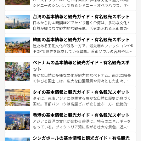
ならではの贅沢な旅のスタイルだ。 なお、新着のアメリカ
文化や歴史が息づいている。「アロハスピリット」と呼ば
シドニーのシンボルであるシドニー・オペラハウス、オー
情報は
コンテンツ一覧
を参照してほしい。
れるおもてなしの心で訪れる人々を迎えてくれるハワイの
ストラリア東海岸北部に広がる大サンゴ礁地帯グレートバ
人々、おいしいローカルフードやハワイアンミュージッ
台湾の基本情報と観光ガイド・有名観光スポット
リアリーフや大陸中央部にそびえるウルル（エアーズロッ
ク、伝統的なフラダンスなど、すべてがハワイの魅力を彩
ク）、タスマニアの美しい原生林やケアンズの熱帯雨林な
日本から約４時間ほどでたどり着く台湾は、多彩な文化と
っている。訪れるたびに新しい発見と感動が待っているハ
ど、見どころがたくさん。また、カフェやワイン、オージ
自然が織りなす魅力的な観光地。活気あふれる大都市の台
ワイを、存分に味わってほしい。 なお、新着のハワイ情報
ービーフなどの食文化も豊かで、美味しいものであふれて
北やノスタルジックな町並みが人気な九份（ジォウフェ
は
コンテンツ一覧
を参照してほしい。
韓国の基本情報と観光ガイド・有名観光スポット
いる。アクティビティも充実しており、サーフィンやダイ
ン）、静ひつな山岳地帯である台湾東部など、都市の喧騒
ビング、ハイキングなど、アウトドア好きにはたまらな
と山間の静けさが共存しており、訪れる人に新しい発見と
歴史ある王朝文化が残る一方で、最先端のファッションやK
い。オーストラリアの多彩な魅力を存分に味わいつくそ
驚きをもたらしてくれる。また、奥深い台湾の食文化も魅
-POPで世界を席巻している韓国。首都ソウルの宮殿や伝統
う。 なお、新着のオーストラリア情報は
コンテンツ一覧
を
力で、夜市などの屋台グルメから高級料理、ヘルシーで美
家屋が並ぶエリアでは韓国の歴史と文化に浸ることがで
参照してほしい。
ベトナムの基本情報と観光ガイド・有名観光スポ
容にもいいと評判のスイーツなど、バラエティ豊かな料理
き、地方に足を延ばせば四季折々の自然美を楽しむことが
が味わえる。 なお、新着の台湾情報は
コンテンツ一覧
を参
できる。そして、キムチや焼肉、絶品のストリートフード
ット
照してほしい。
まで、さまざまな韓国料理が待っている。夜には、韓国な
豊かな自然と多様な文化が魅力的なベトナム。南北に細長
らではのナイトライフも堪能できる。あたたかいホスピタ
く伸びる国土には、広大な田園風景や青々とした山々、世
リティに包まれながら、韓国の多彩な魅力を心ゆくまで味
界遺産に登録された壮大な自然景観が点在し、都市部では
わってみてほしい。 なお、新着の韓国情報は
コンテンツ一
タイの基本情報と観光ガイド・有名観光スポット
急速な発展と共に伝統が息づく。ハノイの古い町並みやホ
覧
を参照してほしい。
ーチミン市のフランス統治時代の建物も、独特の雰囲気を
タイは、東南アジアに位置する豊かな自然と歴史が息づく
醸し出している。また、バラエティの豊かさとおいしさで
国だ。首都バンコクは高層ビルが立ち並ぶ一方、伝統的な
世界中の食通を魅了してやまないベトナム料理も魅力のひ
寺院や市場がいたるところに点在し、古きよき文化と現代
香港の基本情報と観光ガイド・有名観光スポット
とつ。フォーやバインミー、ベトナムコーヒーなどは、ぜ
の活気が交差している。北部ではチェンマイなどの山岳地
ひ現地で味わいたい。どの地域を訪れてもあたたかい人々
帯で自然と触れ合い、南部ではプーケットやクラビの美し
アジアと西洋の文化が交わる香港は、特有のエネルギーを
が旅行者を迎えてくれるので、きっと忘れられない旅にな
いビーチでリゾート気分を楽しむことができる。タイ料理
もっている。ヴィクトリア湾に広がる壮大な景色、近未来
るはずだ。 なお、新着のベトナム情報は
コンテンツ一覧
を
は世界的に有名で、屋台から高級レストランまで味覚を刺
的なアートスポット、そして歴史と現代が融合した町並
参照してほしい。
シンガポールの基本情報と観光ガイド・有名観光
激する。気候は一年中温暖で、どの季節にも異なる楽しみ
み、どこを訪れても感動するはず。観光スポットが密集し