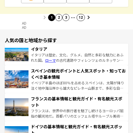
…
1
2
3
12
AD
AD
人気の国と地域から探す
イタリア
イタリアは歴史、文化、グルメ、自然と多彩な魅力にあふ
れた国。
ローマ
の古代遺跡やフィレンツェのルネッサンス
美術、ヴェネツィアの運河など、歴史あるスポットはもち
スペインの観光ポイントと人気スポット・知ってお
ろん、トスカーナの美しい田園風景やアマルフィ海岸の絶
景など、自然景観も見逃せない。観光の合間には、本場の
くべき基本情報
ピザやパスタなど、絶品のイタリア料理を堪能することも
イベリア半島のほぼ80％を占めるスペインは、太陽が降り
できる。朝目覚めてから夜眠るまで、すべての瞬間を楽し
注ぐ地中海沿岸から雄大なピレネー山脈まで、多彩な自然
ませてくれるイタリアで、忘れられない旅をしてみよう！
と文化が詰まったヨーロッパ屈指の旅行先だ。多様な地域
なお、新着のイタリア情報は
コンテンツ一覧
を参照してほ
フランスの基本情報と観光ガイド・有名観光スポ
文化が根付くこの国では、情熱的なフラメンコ、熱気あふ
しい。
れる闘牛、そして美味しいタパスが生活の一部となってい
ット
る。首都マドリードの洗練された雰囲気や、バルセロナの
フランスは、世界中の旅行者を魅了し続けるヨーロッパ屈
アートに溢れた街角から、地方では古代ローマ遺跡や中世
指の観光地だ。首都パリのエッフェル塔やルーブル美術館
の城塞都市、穏やかなビーチリゾートまで多彩な表情を見
といった象徴的なスポットから、田舎町の古風な美しさま
せる。地方によって風土や気候が異なるスペインはその個
ドイツの基本情報と観光ガイド・有名観光スポッ
で、幅広い魅力が詰まっている。華麗な宮殿、歴史的な大
性で訪れる人を魅了する。 なお、新着のスペイン情報は
コ
聖堂、美しいビーチ、そして豊かな自然が、訪れる者を心
ト