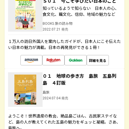
Ｓ０１ 今こそ学びたい日本のこと
知っているようで知らない 日本人の心、
食文化、職文化、信仰、地域の魅力など
BOOKS 旅の読み物
2022.07.21 発売
１万人の訪日外国人を案内したガイドが、日本人にこそ伝えた
い日本の魅力が満載。日本の再発見ができる１冊！
詳細を見る
０１ 地球の歩き方 島旅 五島列
島 ４訂版
島旅
2024.07.04 発売
ようこそ！世界遺産の教会、絶品島ごはん、古民家ステイな
ど、島の人が教えてくれた五島の魅力をギュッと凝縮。さあ、
島旅へ。