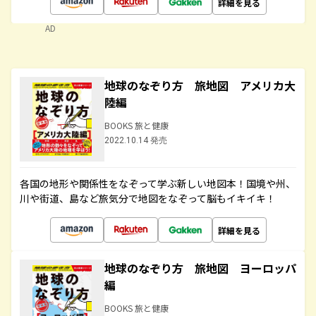
詳細を見る
AD
地球のなぞり方 旅地図 アメリカ大
陸編
BOOKS 旅と健康
2022.10.14 発売
各国の地形や関係性をなぞって学ぶ新しい地図本！国境や州、
川や街道、島など旅気分で地図をなぞって脳もイキイキ！
詳細を見る
地球のなぞり方 旅地図 ヨーロッパ
編
BOOKS 旅と健康