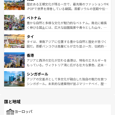
は
コンテンツ一覧
を参照してほしい。
ビング、ハイキングなど、アウトドア好きにはたまらな
と山間の静けさが共存しており、訪れる人に新しい発見と
歴史ある王朝文化が残る一方で、最先端のファッションやK
い。オーストラリアの多彩な魅力を存分に味わいつくそ
驚きをもたらしてくれる。また、奥深い台湾の食文化も魅
-POPで世界を席巻している韓国。首都ソウルの宮殿や伝統
う。 なお、新着のオーストラリア情報は
コンテンツ一覧
を
力で、夜市などの屋台グルメから高級料理、ヘルシーで美
家屋が並ぶエリアでは韓国の歴史と文化に浸ることがで
参照してほしい。
ベトナム
容にもいいと評判のスイーツなど、バラエティ豊かな料理
き、地方に足を延ばせば四季折々の自然美を楽しむことが
が味わえる。 なお、新着の台湾情報は
コンテンツ一覧
を参
できる。そして、キムチや焼肉、絶品のストリートフード
豊かな自然と多様な文化が魅力的なベトナム。南北に細長
照してほしい。
まで、さまざまな韓国料理が待っている。夜には、韓国な
く伸びる国土には、広大な田園風景や青々とした山々、世
らではのナイトライフも堪能できる。あたたかいホスピタ
界遺産に登録された壮大な自然景観が点在し、都市部では
タイ
リティに包まれながら、韓国の多彩な魅力を心ゆくまで味
急速な発展と共に伝統が息づく。ハノイの古い町並みやホ
わってみてほしい。 なお、新着の韓国情報は
コンテンツ一
ーチミン市のフランス統治時代の建物も、独特の雰囲気を
タイは、東南アジアに位置する豊かな自然と歴史が息づく
覧
を参照してほしい。
醸し出している。また、バラエティの豊かさとおいしさで
国だ。首都バンコクは高層ビルが立ち並ぶ一方、伝統的な
世界中の食通を魅了してやまないベトナム料理も魅力のひ
寺院や市場がいたるところに点在し、古きよき文化と現代
香港
とつ。フォーやバインミー、ベトナムコーヒーなどは、ぜ
の活気が交差している。北部ではチェンマイなどの山岳地
ひ現地で味わいたい。どの地域を訪れてもあたたかい人々
帯で自然と触れ合い、南部ではプーケットやクラビの美し
アジアと西洋の文化が交わる香港は、特有のエネルギーを
が旅行者を迎えてくれるので、きっと忘れられない旅にな
いビーチでリゾート気分を楽しむことができる。タイ料理
もっている。ヴィクトリア湾に広がる壮大な景色、近未来
るはずだ。 なお、新着のベトナム情報は
コンテンツ一覧
を
は世界的に有名で、屋台から高級レストランまで味覚を刺
的なアートスポット、そして歴史と現代が融合した町並
参照してほしい。
シンガポール
激する。気候は一年中温暖で、どの季節にも異なる楽しみ
み、どこを訪れても感動するはず。観光スポットが密集し
が待っている。親しみやすいタイの人々、仏教を中心とし
ており、効率よく見どころを回れるのも魅力。息をのむよ
アジアの交差点として多文化が融合した独自の魅力を放つ
た文化、そして多様な観光資源が、訪れる旅人を魅了し続
うな絶景から文化的な体験まで、香港を存分に楽しみ尽く
シンガポール。未来的な建築物が並ぶマリーナベイ、歴史
ける。 なお、新着のタイ情報は
コンテンツ一覧
を参照して
そう。 なお、新着の香港情報は
コンテンツ一覧
を参照して
と伝統を感じられるエスニックタウン、多数の緑豊かな公
ほしい。
ほしい。
園や自然保護区など、自然が調和した近代的な景観と文化
の多様性あふれるカラフルな町は、どこを歩いても新しい
国と地域
発見がある。さらに、治安のよさや充実した公共交通機関
も、旅行者にとっては魅力的なポイント。グルメも豊富
で、ホーカーズは地元の風情を楽しめる外せないスポット
ヨーロッパ