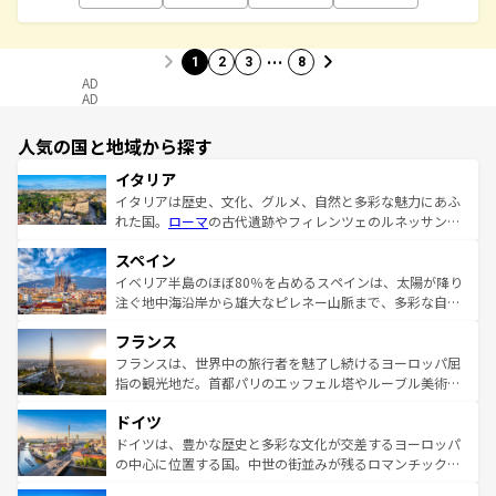
…
1
2
3
8
AD
AD
人気の国と地域から探す
イタリア
イタリアは歴史、文化、グルメ、自然と多彩な魅力にあふ
れた国。
ローマ
の古代遺跡やフィレンツェのルネッサンス
美術、ヴェネツィアの運河など、歴史あるスポットはもち
スペイン
ろん、トスカーナの美しい田園風景やアマルフィ海岸の絶
景など、自然景観も見逃せない。観光の合間には、本場の
イベリア半島のほぼ80％を占めるスペインは、太陽が降り
ピザやパスタなど、絶品のイタリア料理を堪能することも
注ぐ地中海沿岸から雄大なピレネー山脈まで、多彩な自然
できる。朝目覚めてから夜眠るまで、すべての瞬間を楽し
と文化が詰まったヨーロッパ屈指の旅行先だ。多様な地域
フランス
ませてくれるイタリアで、忘れられない旅をしてみよう！
文化が根付くこの国では、情熱的なフラメンコ、熱気あふ
なお、新着のイタリア情報は
コンテンツ一覧
を参照してほ
れる闘牛、そして美味しいタパスが生活の一部となってい
フランスは、世界中の旅行者を魅了し続けるヨーロッパ屈
しい。
る。首都マドリードの洗練された雰囲気や、バルセロナの
指の観光地だ。首都パリのエッフェル塔やルーブル美術館
アートに溢れた街角から、地方では古代ローマ遺跡や中世
といった象徴的なスポットから、田舎町の古風な美しさま
ドイツ
の城塞都市、穏やかなビーチリゾートまで多彩な表情を見
で、幅広い魅力が詰まっている。華麗な宮殿、歴史的な大
せる。地方によって風土や気候が異なるスペインはその個
聖堂、美しいビーチ、そして豊かな自然が、訪れる者を心
ドイツは、豊かな歴史と多彩な文化が交差するヨーロッパ
性で訪れる人を魅了する。 なお、新着のスペイン情報は
コ
から魅了する。また、フランスは美食の国としても知ら
の中心に位置する国。中世の街並みが残るロマンチック街
ンテンツ一覧
を参照してほしい。
れ、フランス料理はユネスコ無形文化遺産にも登録されて
道から、未来を先取りするようなモダンな都市まで多様な