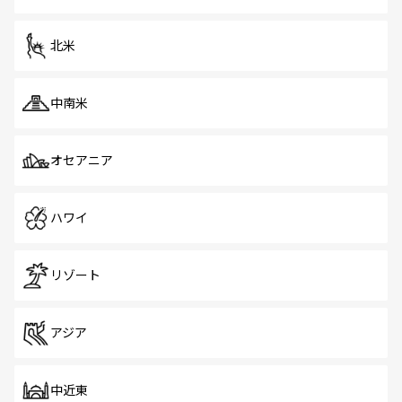
だ。訪れる人を飽きさせないシンガポールで、多様な魅力
を体感しよう。 なお、新着のシンガポール情報は
コンテン
ツ一覧
を参照してほしい。
北米
中南米
オセアニア
ハワイ
リゾート
アジア
中近東