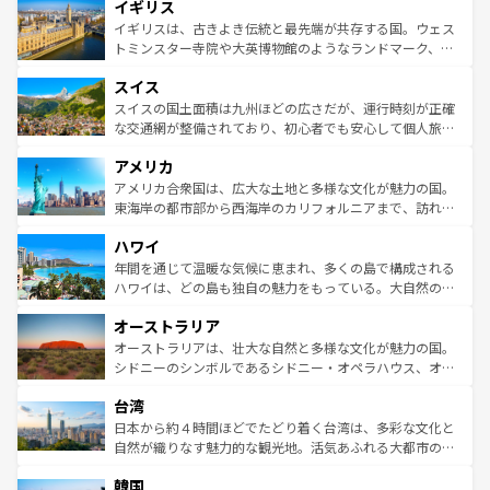
イギリス
いる。シャンパンの発祥地であるランス、プロヴァンスの
顔を持つこの国は、どこを歩いても飽きることがない。ベ
香り高いラベンダー畑など、多彩な楽しみ方が可能だ。さ
ルリンの文化的活気、バイエルン州のアルプスの絶景、そ
イギリスは、古きよき伝統と最先端が共存する国。ウェス
らに、パリ以外の地域にも魅力が溢れており、どの街角に
してライン川沿いのワイン畑といった風景は必見。ビール
トミンスター寺院や大英博物館のようなランドマーク、歴
も豊かな歴史と文化が息づいている。パリ以外の個性あふ
とソーセージを味わいながら地元の人と過ごす楽しい時間
史ある大学都市、美しい丘陵地帯や牧歌的な風景など、エ
れる地方に足を運ぶとそれぞれで全く異なる文化を体験で
スイス
は、お酒好きな人にはぜひ体験してほしい。 なお、新着の
リアごとに異なる魅力がある。また、優雅なアフタヌーン
きるだろう。 なお、新着のフランス情報は
コンテンツ一覧
ドイツ情報は
コンテンツ一覧
を参照してほしい。
ティー、ビール好きにはたまらない英国パブ、サッカー観
スイスの国土面積は九州ほどの広さだが、運行時刻が正確
を参照してほしい。
戦など、本場だからこそできる体験も豊富。イギリスを旅
な交通網が整備されており、初心者でも安心して個人旅行
して楽しみつくそう。 なお、新着のイギリス情報は
コンテ
を楽しめる。日本同様に時刻表どおりの旅が可能だ。中世
アメリカ
ンツ一覧
を参照してほしい。
の建物がそのまま残る町や、スイスならではのユニークな
博物館もあり、アルプス観光だけでなく町歩きも満喫する
アメリカ合衆国は、広大な土地と多様な文化が魅力の国。
ことができる。国民の所得が高いため物価も高いが、旅行
東海岸の都市部から西海岸のカリフォルニアまで、訪れる
者向けの交通パス提供のサービスもあり、うまく活用すれ
場所ごとに異なる風景と体験が待っている。ニューヨーク
ハワイ
ば市内交通費無料で観光を楽しむこともできる。 なお、新
のような巨大都市は、観光、ショッピング、エンターテイ
着のスイス情報は
コンテンツ一覧
を参照してほしい。
ンメントが詰まった刺激的なスポットだ。一方、アメリカ
年間を通じて温暖な気候に恵まれ、多くの島で構成される
西部には大自然が広がり、グランドキャニオンやイエロー
ハワイは、どの島も独自の魅力をもっている。大自然の神
ストーン国立公園といった絶景が堪能できる。さらに、南
秘を感じたいなら、火山が生み出した壮大な景観を誇るハ
オーストラリア
部のニューオーリンズでは、音楽と美食が融合した独特の
ワイ島は見逃せない。また、定番の観光地といえばオアフ
文化が魅力。旅行者はアメリカの各地域で異なる魅力を楽
島だが、静かな自然を求めるならマウイ島やカウアイ島が
オーストラリアは、壮大な自然と多様な文化が魅力の国。
しみながら、その多様性と豊かな歴史を感じることができ
おすすめ。エメラルドグリーンに輝く海をはじめ、豊かな
シドニーのシンボルであるシドニー・オペラハウス、オー
るだろう。車でのロードトリップや列車の旅も、アメリカ
文化や歴史が息づいている。「アロハスピリット」と呼ば
ストラリア東海岸北部に広がる大サンゴ礁地帯グレートバ
ならではの贅沢な旅のスタイルだ。 なお、新着のアメリカ
台湾
れるおもてなしの心で訪れる人々を迎えてくれるハワイの
リアリーフや大陸中央部にそびえるウルル（エアーズロッ
情報は
コンテンツ一覧
を参照してほしい。
人々、おいしいローカルフードやハワイアンミュージッ
ク）、タスマニアの美しい原生林やケアンズの熱帯雨林な
日本から約４時間ほどでたどり着く台湾は、多彩な文化と
ク、伝統的なフラダンスなど、すべてがハワイの魅力を彩
ど、見どころがたくさん。また、カフェやワイン、オージ
自然が織りなす魅力的な観光地。活気あふれる大都市の台
っている。訪れるたびに新しい発見と感動が待っているハ
ービーフなどの食文化も豊かで、美味しいものであふれて
北やノスタルジックな町並みが人気な九份（ジォウフェ
ワイを、存分に味わってほしい。 なお、新着のハワイ情報
韓国
いる。アクティビティも充実しており、サーフィンやダイ
ン）、静ひつな山岳地帯である台湾東部など、都市の喧騒