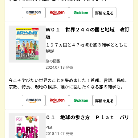
詳細を見る
Ｗ０１ 世界２４４の国と地域 改訂
版
１９７ヵ国と４７地域を旅の雑学とともに
解説
旅の図鑑
2024.07.18 発売
今こそ学びたい世界のことを集めました！首都、言語、民族、
宗教、特長、現地の挨拶、誰かに話したくなる旅の雑学も。
詳細を見る
０１ 地球の歩き方 Ｐｌａｔ パリ
Plat
2018.11.07 発売