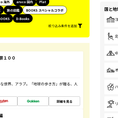
co 海外
aruco 国内
Plat
国と地
代
旅の図鑑
BOOKS スペシャルコラボ
BOOKS
D-Books
絞り込み条件を追加
景１００
ルな世界、アラブ。「地球の歩き方」が贈る、人
詳細を見る
編