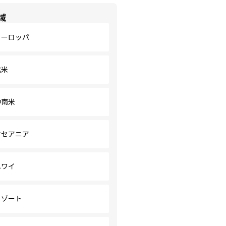
域
ヨーロッパ
北米
中南米
オセアニア
ハワイ
リゾート