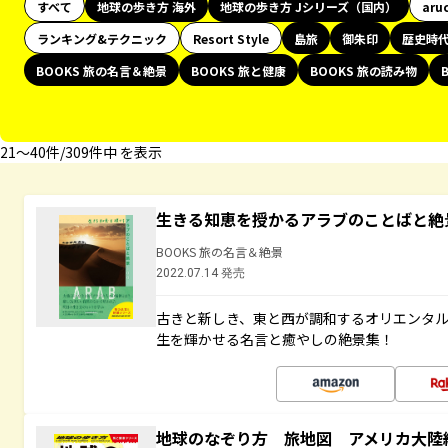
すべて
地球の歩き方 海外
地球の歩き方 Jシリーズ（国内）
aru
ランキング&テクニック
Resort Style
島旅
御朱印
歴史時
BOOKS 旅の名言＆絶景
BOOKS 旅と健康
BOOKS 旅の読み物
21〜40件/309件中 を表示
生きる知恵を授かるアラブのことばと絶
BOOKS 旅の名言＆絶景
2022.07.14 発売
古きと新しき、東と西が調和するオリエンタ
生を輝かせる名言と癒やしの絶景集！
地球のなぞり方 旅地図 アメリカ大陸