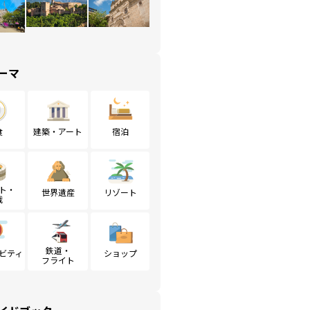
ーマ
食
建築・アート
宿泊
ト・
世界遺産
リゾート
戦
鉄道・
ビティ
ショップ
フライト