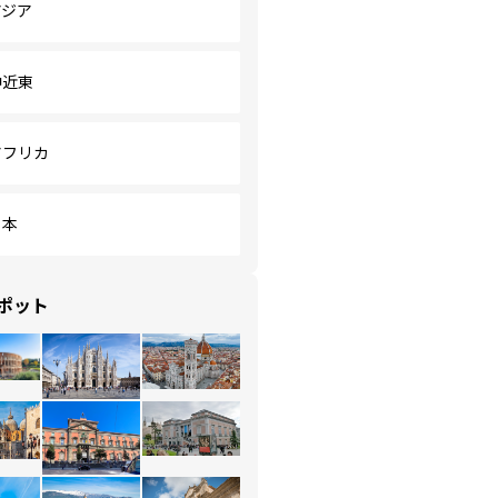
アジア
中近東
アフリカ
日本
ポット