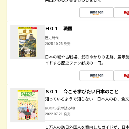
Ｈ０１ 戦国
歴史時代
2025.10.23 発売
日本の城や古戦場、武将ゆかりの史跡、展示
イドする歴史ファン必携の一冊。
Ｓ０１ 今こそ学びたい日本のこと
知っているようで知らない 日本人の心、食
BOOKS 旅の読み物
2022.07.21 発売
１万人の訪日外国人を案内したガイドが、日