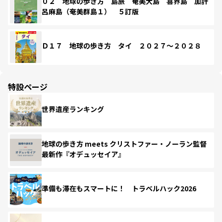
０２ 地球の歩き方 島旅 奄美大島 喜界島 加計
呂麻島（奄美群島１） ５訂版
Ｄ１７ 地球の歩き方 タイ ２０２７～２０２８
特設ページ
世界遺産ランキング
地球の歩き方 meets クリストファー・ノーラン監督
最新作『オデュッセイア』
準備も滞在もスマートに！ トラベルハック2026