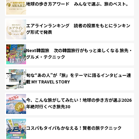
地球の歩き方アワード みんなで選ぶ、旅のベスト。
エアラインランキング 読者の投票をもとにランキン
グ形式で発表
Next韓国旅 次の韓国旅行がもっと楽しくなる 旅先・
グルメ・テクニック
旬な“あの人”が「旅」をテーマに語るインタビュー連
載 MY TRAVEL STORY
今、こんな旅がしてみたい！地球の歩き方が選ぶ2026
年絶対行くべき旅先30
コスパもタイパもかなえる！賢者の旅テクニック