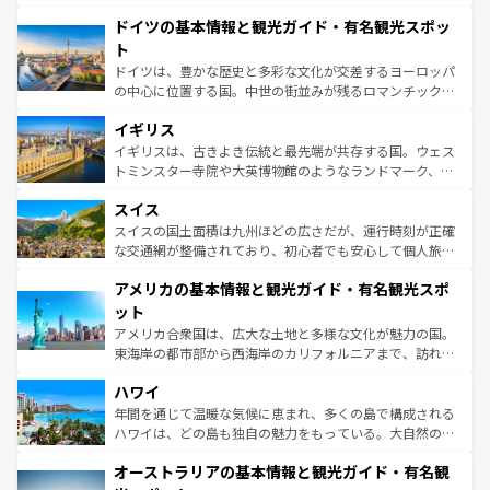
の城塞都市、穏やかなビーチリゾートまで多彩な表情を見
といった象徴的なスポットから、田舎町の古風な美しさま
せる。地方によって風土や気候が異なるスペインはその個
ドイツの基本情報と観光ガイド・有名観光スポッ
で、幅広い魅力が詰まっている。華麗な宮殿、歴史的な大
性で訪れる人を魅了する。 なお、新着のスペイン情報は
コ
聖堂、美しいビーチ、そして豊かな自然が、訪れる者を心
ト
ンテンツ一覧
を参照してほしい。
から魅了する。また、フランスは美食の国としても知ら
ドイツは、豊かな歴史と多彩な文化が交差するヨーロッパ
れ、フランス料理はユネスコ無形文化遺産にも登録されて
の中心に位置する国。中世の街並みが残るロマンチック街
いる。シャンパンの発祥地であるランス、プロヴァンスの
道から、未来を先取りするようなモダンな都市まで多様な
香り高いラベンダー畑など、多彩な楽しみ方が可能だ。さ
イギリス
顔を持つこの国は、どこを歩いても飽きることがない。ベ
らに、パリ以外の地域にも魅力が溢れており、どの街角に
ルリンの文化的活気、バイエルン州のアルプスの絶景、そ
イギリスは、古きよき伝統と最先端が共存する国。ウェス
も豊かな歴史と文化が息づいている。パリ以外の個性あふ
してライン川沿いのワイン畑といった風景は必見。ビール
トミンスター寺院や大英博物館のようなランドマーク、歴
れる地方に足を運ぶとそれぞれで全く異なる文化を体験で
とソーセージを味わいながら地元の人と過ごす楽しい時間
史ある大学都市、美しい丘陵地帯や牧歌的な風景など、エ
きるだろう。 なお、新着のフランス情報は
コンテンツ一覧
スイス
は、お酒好きな人にはぜひ体験してほしい。 なお、新着の
リアごとに異なる魅力がある。また、優雅なアフタヌーン
を参照してほしい。
ドイツ情報は
コンテンツ一覧
を参照してほしい。
ティー、ビール好きにはたまらない英国パブ、サッカー観
スイスの国土面積は九州ほどの広さだが、運行時刻が正確
戦など、本場だからこそできる体験も豊富。イギリスを旅
な交通網が整備されており、初心者でも安心して個人旅行
して楽しみつくそう。 なお、新着のイギリス情報は
コンテ
を楽しめる。日本同様に時刻表どおりの旅が可能だ。中世
アメリカの基本情報と観光ガイド・有名観光スポ
ンツ一覧
を参照してほしい。
の建物がそのまま残る町や、スイスならではのユニークな
博物館もあり、アルプス観光だけでなく町歩きも満喫する
ット
ことができる。国民の所得が高いため物価も高いが、旅行
アメリカ合衆国は、広大な土地と多様な文化が魅力の国。
者向けの交通パス提供のサービスもあり、うまく活用すれ
東海岸の都市部から西海岸のカリフォルニアまで、訪れる
ば市内交通費無料で観光を楽しむこともできる。 なお、新
場所ごとに異なる風景と体験が待っている。ニューヨーク
着のスイス情報は
コンテンツ一覧
を参照してほしい。
ハワイ
のような巨大都市は、観光、ショッピング、エンターテイ
ンメントが詰まった刺激的なスポットだ。一方、アメリカ
年間を通じて温暖な気候に恵まれ、多くの島で構成される
西部には大自然が広がり、グランドキャニオンやイエロー
ハワイは、どの島も独自の魅力をもっている。大自然の神
ストーン国立公園といった絶景が堪能できる。さらに、南
秘を感じたいなら、火山が生み出した壮大な景観を誇るハ
オーストラリアの基本情報と観光ガイド・有名観
部のニューオーリンズでは、音楽と美食が融合した独特の
ワイ島は見逃せない。また、定番の観光地といえばオアフ