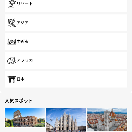
リゾート
アジア
中近東
アフリカ
日本
人気スポット