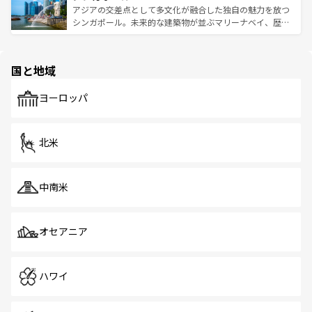
が待っている。親しみやすいタイの人々、仏教を中心とし
ており、効率よく見どころを回れるのも魅力。息をのむよ
アジアの交差点として多文化が融合した独自の魅力を放つ
た文化、そして多様な観光資源が、訪れる旅人を魅了し続
うな絶景から文化的な体験まで、香港を存分に楽しみ尽く
シンガポール。未来的な建築物が並ぶマリーナベイ、歴史
ける。 なお、新着のタイ情報は
コンテンツ一覧
を参照して
そう。 なお、新着の香港情報は
コンテンツ一覧
を参照して
と伝統を感じられるエスニックタウン、多数の緑豊かな公
ほしい。
ほしい。
園や自然保護区など、自然が調和した近代的な景観と文化
の多様性あふれるカラフルな町は、どこを歩いても新しい
国と地域
発見がある。さらに、治安のよさや充実した公共交通機関
も、旅行者にとっては魅力的なポイント。グルメも豊富
で、ホーカーズは地元の風情を楽しめる外せないスポット
ヨーロッパ
だ。訪れる人を飽きさせないシンガポールで、多様な魅力
を体感しよう。 なお、新着のシンガポール情報は
コンテン
ツ一覧
を参照してほしい。
北米
中南米
オセアニア
ハワイ