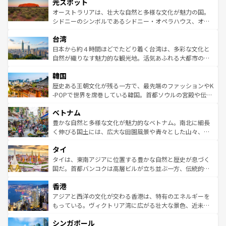
文化が魅力。旅行者はアメリカの各地域で異なる魅力を楽
島だが、静かな自然を求めるならマウイ島やカウアイ島が
光スポット
しみながら、その多様性と豊かな歴史を感じることができ
おすすめ。エメラルドグリーンに輝く海をはじめ、豊かな
オーストラリアは、壮大な自然と多様な文化が魅力の国。
るだろう。車でのロードトリップや列車の旅も、アメリカ
文化や歴史が息づいている。「アロハスピリット」と呼ば
シドニーのシンボルであるシドニー・オペラハウス、オー
ならではの贅沢な旅のスタイルだ。 なお、新着のアメリカ
れるおもてなしの心で訪れる人々を迎えてくれるハワイの
ストラリア東海岸北部に広がる大サンゴ礁地帯グレートバ
情報は
コンテンツ一覧
を参照してほしい。
人々、おいしいローカルフードやハワイアンミュージッ
台湾
リアリーフや大陸中央部にそびえるウルル（エアーズロッ
ク、伝統的なフラダンスなど、すべてがハワイの魅力を彩
ク）、タスマニアの美しい原生林やケアンズの熱帯雨林な
日本から約４時間ほどでたどり着く台湾は、多彩な文化と
っている。訪れるたびに新しい発見と感動が待っているハ
ど、見どころがたくさん。また、カフェやワイン、オージ
自然が織りなす魅力的な観光地。活気あふれる大都市の台
ワイを、存分に味わってほしい。 なお、新着のハワイ情報
ービーフなどの食文化も豊かで、美味しいものであふれて
北やノスタルジックな町並みが人気な九份（ジォウフェ
は
コンテンツ一覧
を参照してほしい。
韓国
いる。アクティビティも充実しており、サーフィンやダイ
ン）、静ひつな山岳地帯である台湾東部など、都市の喧騒
ビング、ハイキングなど、アウトドア好きにはたまらな
と山間の静けさが共存しており、訪れる人に新しい発見と
歴史ある王朝文化が残る一方で、最先端のファッションやK
い。オーストラリアの多彩な魅力を存分に味わいつくそ
驚きをもたらしてくれる。また、奥深い台湾の食文化も魅
-POPで世界を席巻している韓国。首都ソウルの宮殿や伝統
う。 なお、新着のオーストラリア情報は
コンテンツ一覧
を
力で、夜市などの屋台グルメから高級料理、ヘルシーで美
家屋が並ぶエリアでは韓国の歴史と文化に浸ることがで
参照してほしい。
ベトナム
容にもいいと評判のスイーツなど、バラエティ豊かな料理
き、地方に足を延ばせば四季折々の自然美を楽しむことが
が味わえる。 なお、新着の台湾情報は
コンテンツ一覧
を参
できる。そして、キムチや焼肉、絶品のストリートフード
豊かな自然と多様な文化が魅力的なベトナム。南北に細長
照してほしい。
まで、さまざまな韓国料理が待っている。夜には、韓国な
く伸びる国土には、広大な田園風景や青々とした山々、世
らではのナイトライフも堪能できる。あたたかいホスピタ
界遺産に登録された壮大な自然景観が点在し、都市部では
タイ
リティに包まれながら、韓国の多彩な魅力を心ゆくまで味
急速な発展と共に伝統が息づく。ハノイの古い町並みやホ
わってみてほしい。 なお、新着の韓国情報は
コンテンツ一
ーチミン市のフランス統治時代の建物も、独特の雰囲気を
タイは、東南アジアに位置する豊かな自然と歴史が息づく
覧
を参照してほしい。
醸し出している。また、バラエティの豊かさとおいしさで
国だ。首都バンコクは高層ビルが立ち並ぶ一方、伝統的な
世界中の食通を魅了してやまないベトナム料理も魅力のひ
寺院や市場がいたるところに点在し、古きよき文化と現代
香港
とつ。フォーやバインミー、ベトナムコーヒーなどは、ぜ
の活気が交差している。北部ではチェンマイなどの山岳地
ひ現地で味わいたい。どの地域を訪れてもあたたかい人々
帯で自然と触れ合い、南部ではプーケットやクラビの美し
アジアと西洋の文化が交わる香港は、特有のエネルギーを
が旅行者を迎えてくれるので、きっと忘れられない旅にな
いビーチでリゾート気分を楽しむことができる。タイ料理
もっている。ヴィクトリア湾に広がる壮大な景色、近未来
るはずだ。 なお、新着のベトナム情報は
コンテンツ一覧
を
は世界的に有名で、屋台から高級レストランまで味覚を刺
的なアートスポット、そして歴史と現代が融合した町並
参照してほしい。
シンガポール
激する。気候は一年中温暖で、どの季節にも異なる楽しみ
み、どこを訪れても感動するはず。観光スポットが密集し