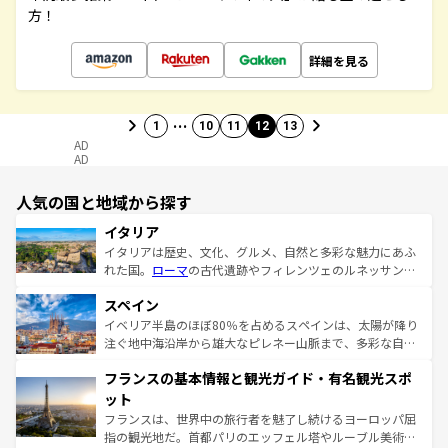
方！
詳細を見る
…
1
10
11
12
13
AD
AD
人気の国と地域から探す
イタリア
イタリアは歴史、文化、グルメ、自然と多彩な魅力にあふ
れた国。
ローマ
の古代遺跡やフィレンツェのルネッサンス
美術、ヴェネツィアの運河など、歴史あるスポットはもち
スペイン
ろん、トスカーナの美しい田園風景やアマルフィ海岸の絶
景など、自然景観も見逃せない。観光の合間には、本場の
イベリア半島のほぼ80％を占めるスペインは、太陽が降り
ピザやパスタなど、絶品のイタリア料理を堪能することも
注ぐ地中海沿岸から雄大なピレネー山脈まで、多彩な自然
できる。朝目覚めてから夜眠るまで、すべての瞬間を楽し
と文化が詰まったヨーロッパ屈指の旅行先だ。多様な地域
フランスの基本情報と観光ガイド・有名観光スポ
ませてくれるイタリアで、忘れられない旅をしてみよう！
文化が根付くこの国では、情熱的なフラメンコ、熱気あふ
なお、新着のイタリア情報は
コンテンツ一覧
を参照してほ
れる闘牛、そして美味しいタパスが生活の一部となってい
ット
しい。
る。首都マドリードの洗練された雰囲気や、バルセロナの
フランスは、世界中の旅行者を魅了し続けるヨーロッパ屈
アートに溢れた街角から、地方では古代ローマ遺跡や中世
指の観光地だ。首都パリのエッフェル塔やルーブル美術館