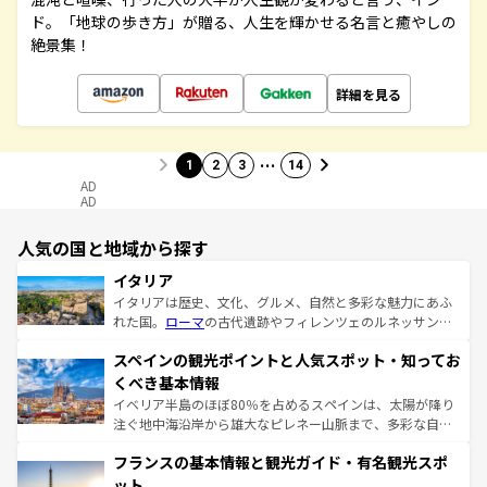
ド。「地球の歩き方」が贈る、人生を輝かせる名言と癒やしの
絶景集！
詳細を見る
…
1
2
3
14
AD
AD
人気の国と地域から探す
イタリア
イタリアは歴史、文化、グルメ、自然と多彩な魅力にあふ
れた国。
ローマ
の古代遺跡やフィレンツェのルネッサンス
美術、ヴェネツィアの運河など、歴史あるスポットはもち
スペインの観光ポイントと人気スポット・知ってお
ろん、トスカーナの美しい田園風景やアマルフィ海岸の絶
景など、自然景観も見逃せない。観光の合間には、本場の
くべき基本情報
ピザやパスタなど、絶品のイタリア料理を堪能することも
イベリア半島のほぼ80％を占めるスペインは、太陽が降り
できる。朝目覚めてから夜眠るまで、すべての瞬間を楽し
注ぐ地中海沿岸から雄大なピレネー山脈まで、多彩な自然
ませてくれるイタリアで、忘れられない旅をしてみよう！
と文化が詰まったヨーロッパ屈指の旅行先だ。多様な地域
なお、新着のイタリア情報は
コンテンツ一覧
を参照してほ
フランスの基本情報と観光ガイド・有名観光スポ
文化が根付くこの国では、情熱的なフラメンコ、熱気あふ
しい。
れる闘牛、そして美味しいタパスが生活の一部となってい
ット