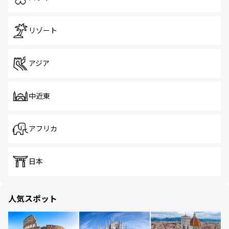
リゾート
アジア
中近東
アフリカ
日本
人気スポット