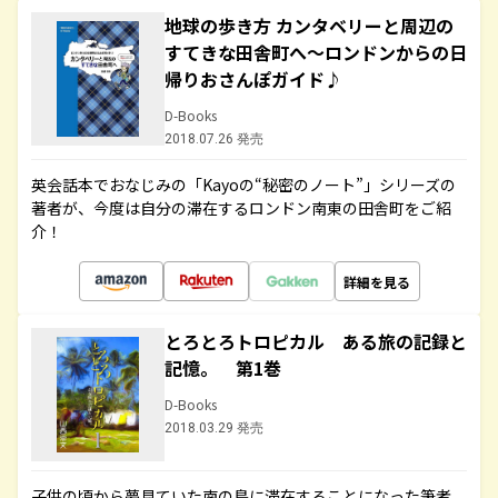
地球の歩き方 カンタベリーと周辺の
すてきな田舎町へ～ロンドンからの日
帰りおさんぽガイド♪
D-Books
2018.07.26 発売
英会話本でおなじみの「Kayoの“秘密のノート”」シリーズの
著者が、今度は自分の滞在するロンドン南東の田舎町をご紹
介！
詳細を見る
とろとろトロピカル ある旅の記録と
記憶。 第1巻
D-Books
2018.03.29 発売
子供の頃から夢見ていた南の島に滞在することになった筆者