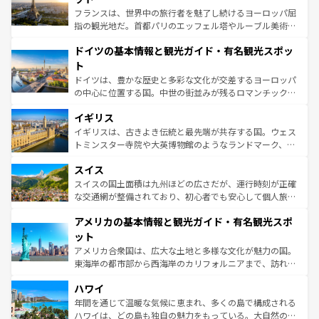
る。首都マドリードの洗練された雰囲気や、バルセロナの
フランスは、世界中の旅行者を魅了し続けるヨーロッパ屈
アートに溢れた街角から、地方では古代ローマ遺跡や中世
指の観光地だ。首都パリのエッフェル塔やルーブル美術館
の城塞都市、穏やかなビーチリゾートまで多彩な表情を見
といった象徴的なスポットから、田舎町の古風な美しさま
せる。地方によって風土や気候が異なるスペインはその個
ドイツの基本情報と観光ガイド・有名観光スポッ
で、幅広い魅力が詰まっている。華麗な宮殿、歴史的な大
性で訪れる人を魅了する。 なお、新着のスペイン情報は
コ
聖堂、美しいビーチ、そして豊かな自然が、訪れる者を心
ト
ンテンツ一覧
を参照してほしい。
から魅了する。また、フランスは美食の国としても知ら
ドイツは、豊かな歴史と多彩な文化が交差するヨーロッパ
れ、フランス料理はユネスコ無形文化遺産にも登録されて
の中心に位置する国。中世の街並みが残るロマンチック街
いる。シャンパンの発祥地であるランス、プロヴァンスの
道から、未来を先取りするようなモダンな都市まで多様な
香り高いラベンダー畑など、多彩な楽しみ方が可能だ。さ
イギリス
顔を持つこの国は、どこを歩いても飽きることがない。ベ
らに、パリ以外の地域にも魅力が溢れており、どの街角に
ルリンの文化的活気、バイエルン州のアルプスの絶景、そ
イギリスは、古きよき伝統と最先端が共存する国。ウェス
も豊かな歴史と文化が息づいている。パリ以外の個性あふ
してライン川沿いのワイン畑といった風景は必見。ビール
トミンスター寺院や大英博物館のようなランドマーク、歴
れる地方に足を運ぶとそれぞれで全く異なる文化を体験で
とソーセージを味わいながら地元の人と過ごす楽しい時間
史ある大学都市、美しい丘陵地帯や牧歌的な風景など、エ
きるだろう。 なお、新着のフランス情報は
コンテンツ一覧
スイス
は、お酒好きな人にはぜひ体験してほしい。 なお、新着の
リアごとに異なる魅力がある。また、優雅なアフタヌーン
を参照してほしい。
ドイツ情報は
コンテンツ一覧
を参照してほしい。
ティー、ビール好きにはたまらない英国パブ、サッカー観
スイスの国土面積は九州ほどの広さだが、運行時刻が正確
戦など、本場だからこそできる体験も豊富。イギリスを旅
な交通網が整備されており、初心者でも安心して個人旅行
して楽しみつくそう。 なお、新着のイギリス情報は
コンテ
を楽しめる。日本同様に時刻表どおりの旅が可能だ。中世
アメリカの基本情報と観光ガイド・有名観光スポ
ンツ一覧
を参照してほしい。
の建物がそのまま残る町や、スイスならではのユニークな
博物館もあり、アルプス観光だけでなく町歩きも満喫する
ット
ことができる。国民の所得が高いため物価も高いが、旅行
アメリカ合衆国は、広大な土地と多様な文化が魅力の国。
者向けの交通パス提供のサービスもあり、うまく活用すれ
東海岸の都市部から西海岸のカリフォルニアまで、訪れる
ば市内交通費無料で観光を楽しむこともできる。 なお、新
場所ごとに異なる風景と体験が待っている。ニューヨーク
着のスイス情報は
コンテンツ一覧
を参照してほしい。
ハワイ
のような巨大都市は、観光、ショッピング、エンターテイ
ンメントが詰まった刺激的なスポットだ。一方、アメリカ
年間を通じて温暖な気候に恵まれ、多くの島で構成される
西部には大自然が広がり、グランドキャニオンやイエロー
ハワイは、どの島も独自の魅力をもっている。大自然の神