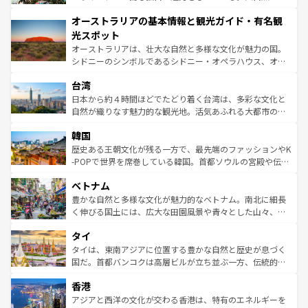
ストーン国立公園といった絶景が堪能できる。さらに、南
秘を感じたいなら、火山が生み出した壮大な景観を誇るハ
オーストラリアの基本情報と観光ガイド・有名観
部のニューオーリンズでは、音楽と美食が融合した独特の
ワイ島は見逃せない。また、定番の観光地といえばオアフ
文化が魅力。旅行者はアメリカの各地域で異なる魅力を楽
島だが、静かな自然を求めるならマウイ島やカウアイ島が
光スポット
しみながら、その多様性と豊かな歴史を感じることができ
おすすめ。エメラルドグリーンに輝く海をはじめ、豊かな
オーストラリアは、壮大な自然と多様な文化が魅力の国。
るだろう。車でのロードトリップや列車の旅も、アメリカ
文化や歴史が息づいている。「アロハスピリット」と呼ば
シドニーのシンボルであるシドニー・オペラハウス、オー
ならではの贅沢な旅のスタイルだ。 なお、新着のアメリカ
れるおもてなしの心で訪れる人々を迎えてくれるハワイの
ストラリア東海岸北部に広がる大サンゴ礁地帯グレートバ
情報は
コンテンツ一覧
を参照してほしい。
人々、おいしいローカルフードやハワイアンミュージッ
台湾
リアリーフや大陸中央部にそびえるウルル（エアーズロッ
ク、伝統的なフラダンスなど、すべてがハワイの魅力を彩
ク）、タスマニアの美しい原生林やケアンズの熱帯雨林な
日本から約４時間ほどでたどり着く台湾は、多彩な文化と
っている。訪れるたびに新しい発見と感動が待っているハ
ど、見どころがたくさん。また、カフェやワイン、オージ
自然が織りなす魅力的な観光地。活気あふれる大都市の台
ワイを、存分に味わってほしい。 なお、新着のハワイ情報
ービーフなどの食文化も豊かで、美味しいものであふれて
北やノスタルジックな町並みが人気な九份（ジォウフェ
は
コンテンツ一覧
を参照してほしい。
韓国
いる。アクティビティも充実しており、サーフィンやダイ
ン）、静ひつな山岳地帯である台湾東部など、都市の喧騒
ビング、ハイキングなど、アウトドア好きにはたまらな
と山間の静けさが共存しており、訪れる人に新しい発見と
歴史ある王朝文化が残る一方で、最先端のファッションやK
い。オーストラリアの多彩な魅力を存分に味わいつくそ
驚きをもたらしてくれる。また、奥深い台湾の食文化も魅
-POPで世界を席巻している韓国。首都ソウルの宮殿や伝統
う。 なお、新着のオーストラリア情報は
コンテンツ一覧
を
力で、夜市などの屋台グルメから高級料理、ヘルシーで美
家屋が並ぶエリアでは韓国の歴史と文化に浸ることがで
参照してほしい。
ベトナム
容にもいいと評判のスイーツなど、バラエティ豊かな料理
き、地方に足を延ばせば四季折々の自然美を楽しむことが
が味わえる。 なお、新着の台湾情報は
コンテンツ一覧
を参
できる。そして、キムチや焼肉、絶品のストリートフード
豊かな自然と多様な文化が魅力的なベトナム。南北に細長
照してほしい。
まで、さまざまな韓国料理が待っている。夜には、韓国な
く伸びる国土には、広大な田園風景や青々とした山々、世
らではのナイトライフも堪能できる。あたたかいホスピタ
界遺産に登録された壮大な自然景観が点在し、都市部では
タイ
リティに包まれながら、韓国の多彩な魅力を心ゆくまで味
急速な発展と共に伝統が息づく。ハノイの古い町並みやホ
わってみてほしい。 なお、新着の韓国情報は
コンテンツ一
ーチミン市のフランス統治時代の建物も、独特の雰囲気を
タイは、東南アジアに位置する豊かな自然と歴史が息づく
覧
を参照してほしい。
醸し出している。また、バラエティの豊かさとおいしさで
国だ。首都バンコクは高層ビルが立ち並ぶ一方、伝統的な
世界中の食通を魅了してやまないベトナム料理も魅力のひ
寺院や市場がいたるところに点在し、古きよき文化と現代
香港
とつ。フォーやバインミー、ベトナムコーヒーなどは、ぜ
の活気が交差している。北部ではチェンマイなどの山岳地
ひ現地で味わいたい。どの地域を訪れてもあたたかい人々
帯で自然と触れ合い、南部ではプーケットやクラビの美し
アジアと西洋の文化が交わる香港は、特有のエネルギーを