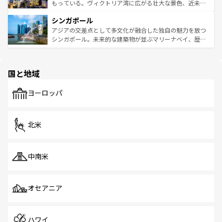
が旅行者を迎えてくれるので、きっと忘れられない旅にな
いビーチでリゾート気分を楽しむことができる。タイ料理
もっている。ヴィクトリア湾に広がる壮大な景色、近未来
るはずだ。 なお、新着のベトナム情報は
コンテンツ一覧
を
は世界的に有名で、屋台から高級レストランまで味覚を刺
的なアートスポット、そして歴史と現代が融合した町並
参照してほしい。
シンガポール
激する。気候は一年中温暖で、どの季節にも異なる楽しみ
み、どこを訪れても感動するはず。観光スポットが密集し
が待っている。親しみやすいタイの人々、仏教を中心とし
ており、効率よく見どころを回れるのも魅力。息をのむよ
アジアの交差点として多文化が融合した独自の魅力を放つ
た文化、そして多様な観光資源が、訪れる旅人を魅了し続
うな絶景から文化的な体験まで、香港を存分に楽しみ尽く
シンガポール。未来的な建築物が並ぶマリーナベイ、歴史
ける。 なお、新着のタイ情報は
コンテンツ一覧
を参照して
そう。 なお、新着の香港情報は
コンテンツ一覧
を参照して
と伝統を感じられるエスニックタウン、多数の緑豊かな公
ほしい。
ほしい。
園や自然保護区など、自然が調和した近代的な景観と文化
の多様性あふれるカラフルな町は、どこを歩いても新しい
国と地域
発見がある。さらに、治安のよさや充実した公共交通機関
も、旅行者にとっては魅力的なポイント。グルメも豊富
で、ホーカーズは地元の風情を楽しめる外せないスポット
ヨーロッパ
だ。訪れる人を飽きさせないシンガポールで、多様な魅力
を体感しよう。 なお、新着のシンガポール情報は
コンテン
ツ一覧
を参照してほしい。
北米
中南米
オセアニア
ハワイ