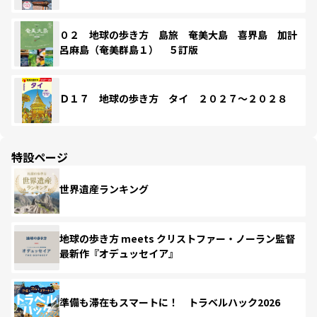
０２ 地球の歩き方 島旅 奄美大島 喜界島 加計
呂麻島（奄美群島１） ５訂版
Ｄ１７ 地球の歩き方 タイ ２０２７～２０２８
特設ページ
世界遺産ランキング
地球の歩き方 meets クリストファー・ノーラン監督
最新作『オデュッセイア』
準備も滞在もスマートに！ トラベルハック2026