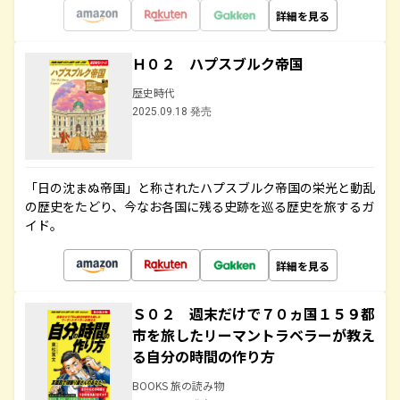
詳細を見る
Ｈ０２ ハプスブルク帝国
歴史時代
2025.09.18 発売
「日の沈まぬ帝国」と称されたハプスブルク帝国の栄光と動乱
の歴史をたどり、今なお各国に残る史跡を巡る歴史を旅するガ
イド。
詳細を見る
Ｓ０２ 週末だけで７０ヵ国１５９都
市を旅したリーマントラベラーが教え
る自分の時間の作り方
BOOKS 旅の読み物