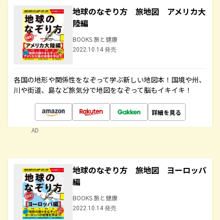
地球のなぞり方 旅地図 アメリカ大
陸編
BOOKS 旅と健康
2022.10.14 発売
各国の地形や関係性をなぞって学ぶ新しい地図本！国境や州、
川や街道、島など旅気分で地図をなぞって脳もイキイキ！
詳細を見る
AD
地球のなぞり方 旅地図 ヨーロッパ
編
BOOKS 旅と健康
2022.10.14 発売