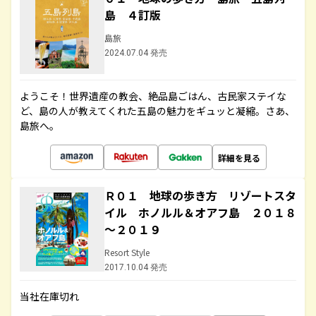
島 ４訂版
島旅
2024.07.04 発売
ようこそ！世界遺産の教会、絶品島ごはん、古民家ステイな
ど、島の人が教えてくれた五島の魅力をギュッと凝縮。さあ、
島旅へ。
詳細を見る
Ｒ０１ 地球の歩き方 リゾートスタ
イル ホノルル＆オアフ島 ２０１８
～２０１９
Resort Style
2017.10.04 発売
当社在庫切れ