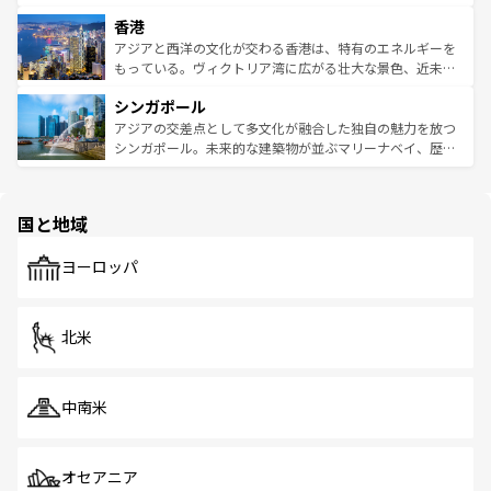
世界中の食通を魅了してやまないベトナム料理も魅力のひ
寺院や市場がいたるところに点在し、古きよき文化と現代
香港
とつ。フォーやバインミー、ベトナムコーヒーなどは、ぜ
の活気が交差している。北部ではチェンマイなどの山岳地
ひ現地で味わいたい。どの地域を訪れてもあたたかい人々
帯で自然と触れ合い、南部ではプーケットやクラビの美し
アジアと西洋の文化が交わる香港は、特有のエネルギーを
が旅行者を迎えてくれるので、きっと忘れられない旅にな
いビーチでリゾート気分を楽しむことができる。タイ料理
もっている。ヴィクトリア湾に広がる壮大な景色、近未来
るはずだ。 なお、新着のベトナム情報は
コンテンツ一覧
を
は世界的に有名で、屋台から高級レストランまで味覚を刺
的なアートスポット、そして歴史と現代が融合した町並
参照してほしい。
シンガポール
激する。気候は一年中温暖で、どの季節にも異なる楽しみ
み、どこを訪れても感動するはず。観光スポットが密集し
が待っている。親しみやすいタイの人々、仏教を中心とし
ており、効率よく見どころを回れるのも魅力。息をのむよ
アジアの交差点として多文化が融合した独自の魅力を放つ
た文化、そして多様な観光資源が、訪れる旅人を魅了し続
うな絶景から文化的な体験まで、香港を存分に楽しみ尽く
シンガポール。未来的な建築物が並ぶマリーナベイ、歴史
ける。 なお、新着のタイ情報は
コンテンツ一覧
を参照して
そう。 なお、新着の香港情報は
コンテンツ一覧
を参照して
と伝統を感じられるエスニックタウン、多数の緑豊かな公
ほしい。
ほしい。
園や自然保護区など、自然が調和した近代的な景観と文化
の多様性あふれるカラフルな町は、どこを歩いても新しい
国と地域
発見がある。さらに、治安のよさや充実した公共交通機関
も、旅行者にとっては魅力的なポイント。グルメも豊富
で、ホーカーズは地元の風情を楽しめる外せないスポット
ヨーロッパ
だ。訪れる人を飽きさせないシンガポールで、多様な魅力
を体感しよう。 なお、新着のシンガポール情報は
コンテン
ツ一覧
を参照してほしい。
北米
中南米
オセアニア