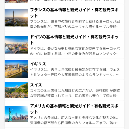
できる。朝目覚めてから夜眠るまで、すべての瞬間を楽し
と文化が詰まったヨーロッパ屈指の旅行先だ。多様な地域
フランスの基本情報と観光ガイド・有名観光スポ
ませてくれるイタリアで、忘れられない旅をしてみよう！
文化が根付くこの国では、情熱的なフラメンコ、熱気あふ
なお、新着のイタリア情報は
コンテンツ一覧
を参照してほ
れる闘牛、そして美味しいタパスが生活の一部となってい
ット
しい。
る。首都マドリードの洗練された雰囲気や、バルセロナの
フランスは、世界中の旅行者を魅了し続けるヨーロッパ屈
アートに溢れた街角から、地方では古代ローマ遺跡や中世
指の観光地だ。首都パリのエッフェル塔やルーブル美術館
の城塞都市、穏やかなビーチリゾートまで多彩な表情を見
といった象徴的なスポットから、田舎町の古風な美しさま
せる。地方によって風土や気候が異なるスペインはその個
ドイツの基本情報と観光ガイド・有名観光スポッ
で、幅広い魅力が詰まっている。華麗な宮殿、歴史的な大
性で訪れる人を魅了する。 なお、新着のスペイン情報は
コ
聖堂、美しいビーチ、そして豊かな自然が、訪れる者を心
ト
ンテンツ一覧
を参照してほしい。
から魅了する。また、フランスは美食の国としても知ら
ドイツは、豊かな歴史と多彩な文化が交差するヨーロッパ
れ、フランス料理はユネスコ無形文化遺産にも登録されて
の中心に位置する国。中世の街並みが残るロマンチック街
いる。シャンパンの発祥地であるランス、プロヴァンスの
道から、未来を先取りするようなモダンな都市まで多様な
香り高いラベンダー畑など、多彩な楽しみ方が可能だ。さ
イギリス
顔を持つこの国は、どこを歩いても飽きることがない。ベ
らに、パリ以外の地域にも魅力が溢れており、どの街角に
ルリンの文化的活気、バイエルン州のアルプスの絶景、そ
イギリスは、古きよき伝統と最先端が共存する国。ウェス
も豊かな歴史と文化が息づいている。パリ以外の個性あふ
してライン川沿いのワイン畑といった風景は必見。ビール
トミンスター寺院や大英博物館のようなランドマーク、歴
れる地方に足を運ぶとそれぞれで全く異なる文化を体験で
とソーセージを味わいながら地元の人と過ごす楽しい時間
史ある大学都市、美しい丘陵地帯や牧歌的な風景など、エ
きるだろう。 なお、新着のフランス情報は
コンテンツ一覧
スイス
は、お酒好きな人にはぜひ体験してほしい。 なお、新着の
リアごとに異なる魅力がある。また、優雅なアフタヌーン
を参照してほしい。
ドイツ情報は
コンテンツ一覧
を参照してほしい。
ティー、ビール好きにはたまらない英国パブ、サッカー観
スイスの国土面積は九州ほどの広さだが、運行時刻が正確
戦など、本場だからこそできる体験も豊富。イギリスを旅
な交通網が整備されており、初心者でも安心して個人旅行
して楽しみつくそう。 なお、新着のイギリス情報は
コンテ
を楽しめる。日本同様に時刻表どおりの旅が可能だ。中世
アメリカの基本情報と観光ガイド・有名観光スポ
ンツ一覧
を参照してほしい。
の建物がそのまま残る町や、スイスならではのユニークな
博物館もあり、アルプス観光だけでなく町歩きも満喫する
ット
ことができる。国民の所得が高いため物価も高いが、旅行
アメリカ合衆国は、広大な土地と多様な文化が魅力の国。
者向けの交通パス提供のサービスもあり、うまく活用すれ
東海岸の都市部から西海岸のカリフォルニアまで、訪れる
ば市内交通費無料で観光を楽しむこともできる。 なお、新
場所ごとに異なる風景と体験が待っている。ニューヨーク