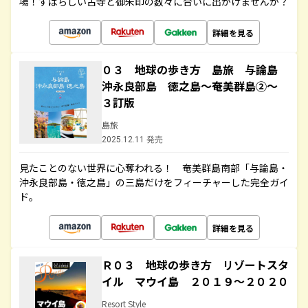
場！すばらしい古寺と御朱印の数々に合いに出かけませんか？
詳細を見る
０３ 地球の歩き方 島旅 与論島
沖永良部島 徳之島～奄美群島②～
３訂版
島旅
2025.12.11 発売
見たことのない世界に心奪われる！ 奄美群島南部「与論島・
沖永良部島・徳之島」の三島だけをフィーチャーした完全ガイ
ド。
詳細を見る
Ｒ０３ 地球の歩き方 リゾートスタ
イル マウイ島 ２０１９～２０２０
Resort Style