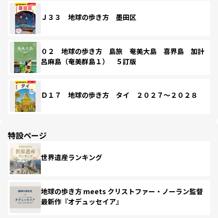
Ｊ３３ 地球の歩き方 墨田区
０２ 地球の歩き方 島旅 奄美大島 喜界島 加計
呂麻島（奄美群島１） ５訂版
Ｄ１７ 地球の歩き方 タイ ２０２７～２０２８
特設ページ
世界遺産ランキング
地球の歩き方 meets クリストファー・ノーラン監督
最新作『オデュッセイア』