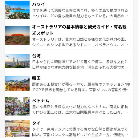
着のスイス情報は
コンテンツ一覧
を参照してほしい。
ハワイ
のような巨大都市は、観光、ショッピング、エンターテイ
ンメントが詰まった刺激的なスポットだ。一方、アメリカ
年間を通じて温暖な気候に恵まれ、多くの島で構成される
西部には大自然が広がり、グランドキャニオンやイエロー
ハワイは、どの島も独自の魅力をもっている。大自然の神
ストーン国立公園といった絶景が堪能できる。さらに、南
秘を感じたいなら、火山が生み出した壮大な景観を誇るハ
オーストラリアの基本情報と観光ガイド・有名観
部のニューオーリンズでは、音楽と美食が融合した独特の
ワイ島は見逃せない。また、定番の観光地といえばオアフ
文化が魅力。旅行者はアメリカの各地域で異なる魅力を楽
島だが、静かな自然を求めるならマウイ島やカウアイ島が
光スポット
しみながら、その多様性と豊かな歴史を感じることができ
おすすめ。エメラルドグリーンに輝く海をはじめ、豊かな
オーストラリアは、壮大な自然と多様な文化が魅力の国。
るだろう。車でのロードトリップや列車の旅も、アメリカ
文化や歴史が息づいている。「アロハスピリット」と呼ば
シドニーのシンボルであるシドニー・オペラハウス、オー
ならではの贅沢な旅のスタイルだ。 なお、新着のアメリカ
れるおもてなしの心で訪れる人々を迎えてくれるハワイの
ストラリア東海岸北部に広がる大サンゴ礁地帯グレートバ
情報は
コンテンツ一覧
を参照してほしい。
人々、おいしいローカルフードやハワイアンミュージッ
台湾
リアリーフや大陸中央部にそびえるウルル（エアーズロッ
ク、伝統的なフラダンスなど、すべてがハワイの魅力を彩
ク）、タスマニアの美しい原生林やケアンズの熱帯雨林な
日本から約４時間ほどでたどり着く台湾は、多彩な文化と
っている。訪れるたびに新しい発見と感動が待っているハ
ど、見どころがたくさん。また、カフェやワイン、オージ
自然が織りなす魅力的な観光地。活気あふれる大都市の台
ワイを、存分に味わってほしい。 なお、新着のハワイ情報
ービーフなどの食文化も豊かで、美味しいものであふれて
北やノスタルジックな町並みが人気な九份（ジォウフェ
は
コンテンツ一覧
を参照してほしい。
韓国
いる。アクティビティも充実しており、サーフィンやダイ
ン）、静ひつな山岳地帯である台湾東部など、都市の喧騒
ビング、ハイキングなど、アウトドア好きにはたまらな
と山間の静けさが共存しており、訪れる人に新しい発見と
歴史ある王朝文化が残る一方で、最先端のファッションやK
い。オーストラリアの多彩な魅力を存分に味わいつくそ
驚きをもたらしてくれる。また、奥深い台湾の食文化も魅
-POPで世界を席巻している韓国。首都ソウルの宮殿や伝統
う。 なお、新着のオーストラリア情報は
コンテンツ一覧
を
力で、夜市などの屋台グルメから高級料理、ヘルシーで美
家屋が並ぶエリアでは韓国の歴史と文化に浸ることがで
参照してほしい。
ベトナム
容にもいいと評判のスイーツなど、バラエティ豊かな料理
き、地方に足を延ばせば四季折々の自然美を楽しむことが
が味わえる。 なお、新着の台湾情報は
コンテンツ一覧
を参
できる。そして、キムチや焼肉、絶品のストリートフード
豊かな自然と多様な文化が魅力的なベトナム。南北に細長
照してほしい。
まで、さまざまな韓国料理が待っている。夜には、韓国な
く伸びる国土には、広大な田園風景や青々とした山々、世
らではのナイトライフも堪能できる。あたたかいホスピタ
界遺産に登録された壮大な自然景観が点在し、都市部では
タイ
リティに包まれながら、韓国の多彩な魅力を心ゆくまで味
急速な発展と共に伝統が息づく。ハノイの古い町並みやホ
わってみてほしい。 なお、新着の韓国情報は
コンテンツ一
ーチミン市のフランス統治時代の建物も、独特の雰囲気を
タイは、東南アジアに位置する豊かな自然と歴史が息づく
覧
を参照してほしい。
醸し出している。また、バラエティの豊かさとおいしさで
国だ。首都バンコクは高層ビルが立ち並ぶ一方、伝統的な