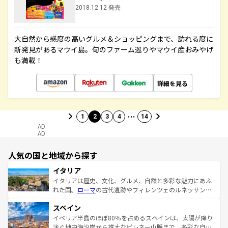
2018.12.12 発売
大自然から感度の高いグルメ＆ショッピングまで、訪れる度に
新発見があるマウイ島。旬のファーム巡りやマウイ産おみやげ
も満載！
詳細を見る
…
1
2
3
4
14
AD
AD
人気の国と地域から探す
イタリア
イタリアは歴史、文化、グルメ、自然と多彩な魅力にあふ
れた国。
ローマ
の古代遺跡やフィレンツェのルネッサンス
美術、ヴェネツィアの運河など、歴史あるスポットはもち
スペイン
ろん、トスカーナの美しい田園風景やアマルフィ海岸の絶
景など、自然景観も見逃せない。観光の合間には、本場の
イベリア半島のほぼ80％を占めるスペインは、太陽が降り
ピザやパスタなど、絶品のイタリア料理を堪能することも
注ぐ地中海沿岸から雄大なピレネー山脈まで、多彩な自然