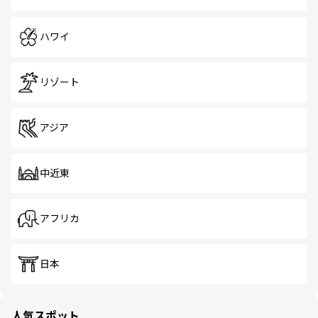
ハワイ
リゾート
アジア
中近東
アフリカ
日本
人気スポット