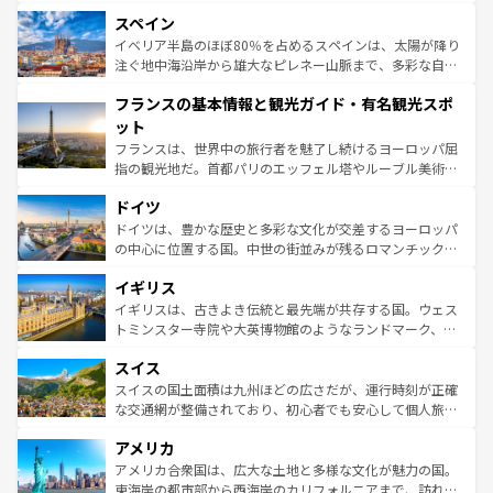
美術、ヴェネツィアの運河など、歴史あるスポットはもち
スペイン
ろん、トスカーナの美しい田園風景やアマルフィ海岸の絶
景など、自然景観も見逃せない。観光の合間には、本場の
イベリア半島のほぼ80％を占めるスペインは、太陽が降り
ピザやパスタなど、絶品のイタリア料理を堪能することも
注ぐ地中海沿岸から雄大なピレネー山脈まで、多彩な自然
できる。朝目覚めてから夜眠るまで、すべての瞬間を楽し
と文化が詰まったヨーロッパ屈指の旅行先だ。多様な地域
フランスの基本情報と観光ガイド・有名観光スポ
ませてくれるイタリアで、忘れられない旅をしてみよう！
文化が根付くこの国では、情熱的なフラメンコ、熱気あふ
なお、新着のイタリア情報は
コンテンツ一覧
を参照してほ
れる闘牛、そして美味しいタパスが生活の一部となってい
ット
しい。
る。首都マドリードの洗練された雰囲気や、バルセロナの
フランスは、世界中の旅行者を魅了し続けるヨーロッパ屈
アートに溢れた街角から、地方では古代ローマ遺跡や中世
指の観光地だ。首都パリのエッフェル塔やルーブル美術館
の城塞都市、穏やかなビーチリゾートまで多彩な表情を見
といった象徴的なスポットから、田舎町の古風な美しさま
せる。地方によって風土や気候が異なるスペインはその個
ドイツ
で、幅広い魅力が詰まっている。華麗な宮殿、歴史的な大
性で訪れる人を魅了する。 なお、新着のスペイン情報は
コ
聖堂、美しいビーチ、そして豊かな自然が、訪れる者を心
ドイツは、豊かな歴史と多彩な文化が交差するヨーロッパ
ンテンツ一覧
を参照してほしい。
から魅了する。また、フランスは美食の国としても知ら
の中心に位置する国。中世の街並みが残るロマンチック街
れ、フランス料理はユネスコ無形文化遺産にも登録されて
道から、未来を先取りするようなモダンな都市まで多様な
イギリス
いる。シャンパンの発祥地であるランス、プロヴァンスの
顔を持つこの国は、どこを歩いても飽きることがない。ベ
香り高いラベンダー畑など、多彩な楽しみ方が可能だ。さ
ルリンの文化的活気、バイエルン州のアルプスの絶景、そ
イギリスは、古きよき伝統と最先端が共存する国。ウェス
らに、パリ以外の地域にも魅力が溢れており、どの街角に
してライン川沿いのワイン畑といった風景は必見。ビール
トミンスター寺院や大英博物館のようなランドマーク、歴
も豊かな歴史と文化が息づいている。パリ以外の個性あふ
とソーセージを味わいながら地元の人と過ごす楽しい時間
史ある大学都市、美しい丘陵地帯や牧歌的な風景など、エ
れる地方に足を運ぶとそれぞれで全く異なる文化を体験で
スイス
は、お酒好きな人にはぜひ体験してほしい。 なお、新着の
リアごとに異なる魅力がある。また、優雅なアフタヌーン
きるだろう。 なお、新着のフランス情報は
コンテンツ一覧
ドイツ情報は
コンテンツ一覧
を参照してほしい。
ティー、ビール好きにはたまらない英国パブ、サッカー観
スイスの国土面積は九州ほどの広さだが、運行時刻が正確
を参照してほしい。
戦など、本場だからこそできる体験も豊富。イギリスを旅
な交通網が整備されており、初心者でも安心して個人旅行
して楽しみつくそう。 なお、新着のイギリス情報は
コンテ
を楽しめる。日本同様に時刻表どおりの旅が可能だ。中世
アメリカ
ンツ一覧
を参照してほしい。
の建物がそのまま残る町や、スイスならではのユニークな
博物館もあり、アルプス観光だけでなく町歩きも満喫する
アメリカ合衆国は、広大な土地と多様な文化が魅力の国。
ことができる。国民の所得が高いため物価も高いが、旅行
東海岸の都市部から西海岸のカリフォルニアまで、訪れる