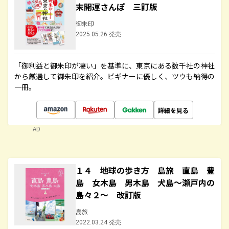
末開運さんぽ 三訂版
御朱印
2025.05.26 発売
「御利益と御朱印が凄い」を基準に、東京にある数千社の神社
から厳選して御朱印を紹介。ビギナーに優しく、ツウも納得の
一冊。
詳細を見る
AD
１４ 地球の歩き方 島旅 直島 豊
島 女木島 男木島 犬島～瀬戸内の
島々２～ 改訂版
島旅
2022.03.24 発売