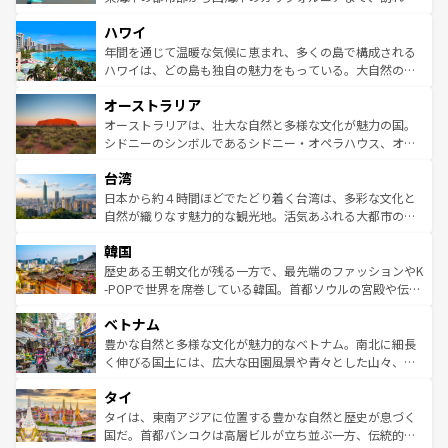
者向けの交通パス提供のサービスもあり、うまく活用すれ
場所ごとに異なる風景と体験が待っている。ニューヨーク
ハワイ
ば市内交通費無料で観光を楽しむこともできる。 なお、新
のような巨大都市は、観光、ショッピング、エンターテイ
着のスイス情報は
コンテンツ一覧
を参照してほしい。
ンメントが詰まった刺激的なスポットだ。一方、アメリカ
年間を通じて温暖な気候に恵まれ、多くの島で構成される
西部には大自然が広がり、グランドキャニオンやイエロー
ハワイは、どの島も独自の魅力をもっている。大自然の神
ストーン国立公園といった絶景が堪能できる。さらに、南
秘を感じたいなら、火山が生み出した壮大な景観を誇るハ
オーストラリア
部のニューオーリンズでは、音楽と美食が融合した独特の
ワイ島は見逃せない。また、定番の観光地といえばオアフ
文化が魅力。旅行者はアメリカの各地域で異なる魅力を楽
島だが、静かな自然を求めるならマウイ島やカウアイ島が
オーストラリアは、壮大な自然と多様な文化が魅力の国。
しみながら、その多様性と豊かな歴史を感じることができ
おすすめ。エメラルドグリーンに輝く海をはじめ、豊かな
シドニーのシンボルであるシドニー・オペラハウス、オー
るだろう。車でのロードトリップや列車の旅も、アメリカ
文化や歴史が息づいている。「アロハスピリット」と呼ば
ストラリア東海岸北部に広がる大サンゴ礁地帯グレートバ
ならではの贅沢な旅のスタイルだ。 なお、新着のアメリカ
台湾
れるおもてなしの心で訪れる人々を迎えてくれるハワイの
リアリーフや大陸中央部にそびえるウルル（エアーズロッ
情報は
コンテンツ一覧
を参照してほしい。
人々、おいしいローカルフードやハワイアンミュージッ
ク）、タスマニアの美しい原生林やケアンズの熱帯雨林な
日本から約４時間ほどでたどり着く台湾は、多彩な文化と
ク、伝統的なフラダンスなど、すべてがハワイの魅力を彩
ど、見どころがたくさん。また、カフェやワイン、オージ
自然が織りなす魅力的な観光地。活気あふれる大都市の台
っている。訪れるたびに新しい発見と感動が待っているハ
ービーフなどの食文化も豊かで、美味しいものであふれて
北やノスタルジックな町並みが人気な九份（ジォウフェ
ワイを、存分に味わってほしい。 なお、新着のハワイ情報
韓国
いる。アクティビティも充実しており、サーフィンやダイ
ン）、静ひつな山岳地帯である台湾東部など、都市の喧騒
は
コンテンツ一覧
を参照してほしい。
ビング、ハイキングなど、アウトドア好きにはたまらな
と山間の静けさが共存しており、訪れる人に新しい発見と
歴史ある王朝文化が残る一方で、最先端のファッションやK
い。オーストラリアの多彩な魅力を存分に味わいつくそ
驚きをもたらしてくれる。また、奥深い台湾の食文化も魅
-POPで世界を席巻している韓国。首都ソウルの宮殿や伝統
う。 なお、新着のオーストラリア情報は
コンテンツ一覧
を
力で、夜市などの屋台グルメから高級料理、ヘルシーで美
家屋が並ぶエリアでは韓国の歴史と文化に浸ることがで
参照してほしい。
ベトナム
容にもいいと評判のスイーツなど、バラエティ豊かな料理
き、地方に足を延ばせば四季折々の自然美を楽しむことが
が味わえる。 なお、新着の台湾情報は
コンテンツ一覧
を参
できる。そして、キムチや焼肉、絶品のストリートフード
豊かな自然と多様な文化が魅力的なベトナム。南北に細長
照してほしい。
まで、さまざまな韓国料理が待っている。夜には、韓国な
く伸びる国土には、広大な田園風景や青々とした山々、世
らではのナイトライフも堪能できる。あたたかいホスピタ
界遺産に登録された壮大な自然景観が点在し、都市部では
タイ
リティに包まれながら、韓国の多彩な魅力を心ゆくまで味
急速な発展と共に伝統が息づく。ハノイの古い町並みやホ
わってみてほしい。 なお、新着の韓国情報は
コンテンツ一
ーチミン市のフランス統治時代の建物も、独特の雰囲気を
タイは、東南アジアに位置する豊かな自然と歴史が息づく
覧
を参照してほしい。
醸し出している。また、バラエティの豊かさとおいしさで
国だ。首都バンコクは高層ビルが立ち並ぶ一方、伝統的な