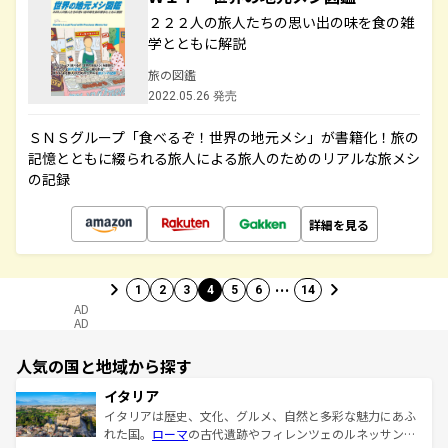
２２２人の旅人たちの思い出の味を食の雑
学とともに解説
旅の図鑑
2022.05.26 発売
ＳＮＳグループ「食べるぞ！世界の地元メシ」が書籍化！旅の
記憶とともに綴られる旅人による旅人のためのリアルな旅メシ
の記録
詳細を見る
…
1
2
3
4
5
6
14
AD
AD
人気の国と地域から探す
イタリア
イタリアは歴史、文化、グルメ、自然と多彩な魅力にあふ
れた国。
ローマ
の古代遺跡やフィレンツェのルネッサンス