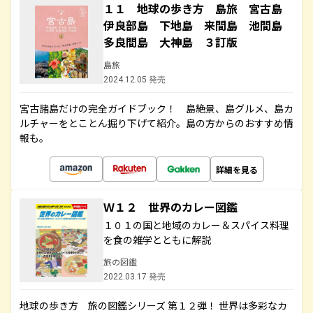
１１ 地球の歩き方 島旅 宮古島
伊良部島 下地島 来間島 池間島
多良間島 大神島 ３訂版
島旅
2024.12.05 発売
宮古諸島だけの完全ガイドブック！ 島絶景、島グルメ、島カ
ルチャーをとことん掘り下げて紹介。島の方からのおすすめ情
報も。
詳細を見る
Ｗ１２ 世界のカレー図鑑
１０１の国と地域のカレー＆スパイス料理
を食の雑学とともに解説
旅の図鑑
2022.03.17 発売
地球の歩き方 旅の図鑑シリーズ 第１２弾！ 世界は多彩なカ