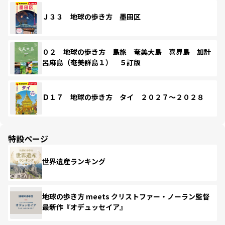
Ｊ３３ 地球の歩き方 墨田区
０２ 地球の歩き方 島旅 奄美大島 喜界島 加計
呂麻島（奄美群島１） ５訂版
Ｄ１７ 地球の歩き方 タイ ２０２７～２０２８
特設ページ
世界遺産ランキング
地球の歩き方 meets クリストファー・ノーラン監督
最新作『オデュッセイア』