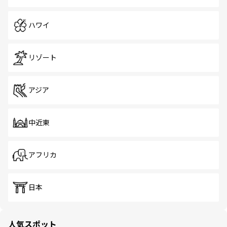
ハワイ
リゾート
アジア
中近東
アフリカ
日本
人気スポット