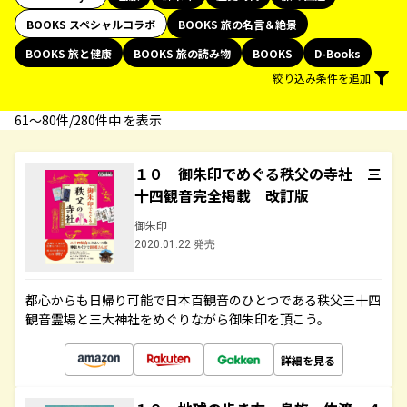
BOOKS スペシャルコラボ
BOOKS 旅の名言＆絶景
BOOKS 旅と健康
BOOKS 旅の読み物
BOOKS
D-Books
絞り込み条件を追加
61〜80件/280件中 を表示
１０ 御朱印でめぐる秩父の寺社 三
十四観音完全掲載 改訂版
御朱印
2020.01.22 発売
都心からも日帰り可能で日本百観音のひとつである秩父三十四
観音霊場と三大神社をめぐりながら御朱印を頂こう。
詳細を見る