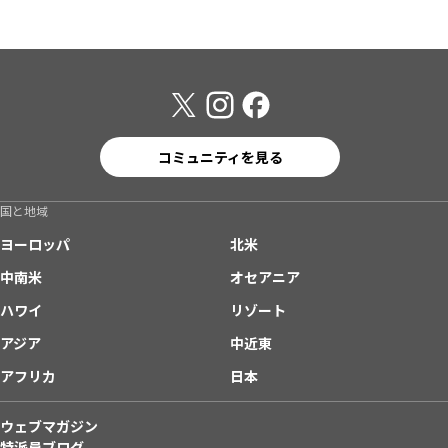
コミュニティを見る
国と地域
ヨーロッパ
北米
中南米
オセアニア
ハワイ
リゾート
アジア
中近東
アフリカ
日本
ウェブマガジン
特派員ブログ