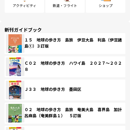
アクティビティ
鉄道・フライト
ショップ
新刊ガイドブック
１５ 地球の歩き方 島旅 伊豆大島 利島（伊豆諸
島①）３訂版
Ｃ０２ 地球の歩き方 ハワイ島 ２０２７～２０２
８
Ｊ３３ 地球の歩き方 墨田区
０２ 地球の歩き方 島旅 奄美大島 喜界島 加計
呂麻島（奄美群島１） ５訂版