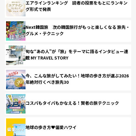
エアラインランキング 読者の投票をもとにランキン
グ形式で発表
Next韓国旅 次の韓国旅行がもっと楽しくなる 旅先・
グルメ・テクニック
旬な“あの人”が「旅」をテーマに語るインタビュー連
載 MY TRAVEL STORY
今、こんな旅がしてみたい！地球の歩き方が選ぶ2026
年絶対行くべき旅先30
コスパもタイパもかなえる！賢者の旅テクニック
地球の歩き方♥偏愛ハワイ