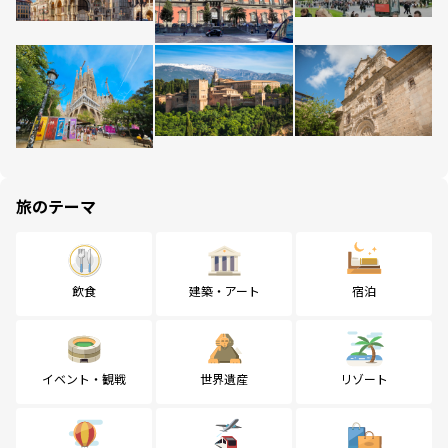
旅のテーマ
飲食
建築・アート
宿泊
イベント・観戦
世界遺産
リゾート