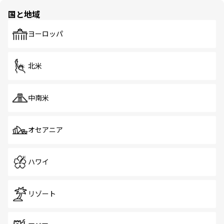
の多様性あふれるカラフルな町は、どこを歩いても新しい
国と地域
発見がある。さらに、治安のよさや充実した公共交通機関
も、旅行者にとっては魅力的なポイント。グルメも豊富
で、ホーカーズは地元の風情を楽しめる外せないスポット
ヨーロッパ
だ。訪れる人を飽きさせないシンガポールで、多様な魅力
を体感しよう。 なお、新着のシンガポール情報は
コンテン
ツ一覧
を参照してほしい。
北米
中南米
オセアニア
ハワイ
リゾート