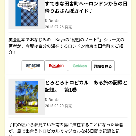
すてきな田舎町へ～ロンドンからの日
帰りおさんぽガイド♪
D-Books
2018.07.26 発売
英会話本でおなじみの「Kayoの“秘密のノート”」シリーズの
著者が、今度は自分の滞在するロンドン南東の田舎町をご紹
介！
詳細を見る
とろとろトロピカル ある旅の記録と
記憶。 第1巻
D-Books
2018.03.29 発売
子供の頃から夢見ていた南の島に滞在することになった筆者
が、島で出合うトロピカルでマジカルな45日間の記録と記