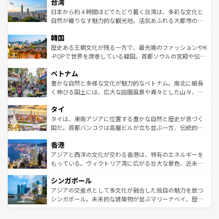
ならではの贅沢な旅のスタイルだ。 なお、新着のアメリカ
台湾
れるおもてなしの心で訪れる人々を迎えてくれるハワイの
リアリーフや大陸中央部にそびえるウルル（エアーズロッ
情報は
コンテンツ一覧
を参照してほしい。
人々、おいしいローカルフードやハワイアンミュージッ
ク）、タスマニアの美しい原生林やケアンズの熱帯雨林な
日本から約４時間ほどでたどり着く台湾は、多彩な文化と
ク、伝統的なフラダンスなど、すべてがハワイの魅力を彩
ど、見どころがたくさん。また、カフェやワイン、オージ
自然が織りなす魅力的な観光地。活気あふれる大都市の台
っている。訪れるたびに新しい発見と感動が待っているハ
ービーフなどの食文化も豊かで、美味しいものであふれて
北やノスタルジックな町並みが人気な九份（ジォウフェ
ワイを、存分に味わってほしい。 なお、新着のハワイ情報
韓国
いる。アクティビティも充実しており、サーフィンやダイ
ン）、静ひつな山岳地帯である台湾東部など、都市の喧騒
は
コンテンツ一覧
を参照してほしい。
ビング、ハイキングなど、アウトドア好きにはたまらな
と山間の静けさが共存しており、訪れる人に新しい発見と
歴史ある王朝文化が残る一方で、最先端のファッションやK
い。オーストラリアの多彩な魅力を存分に味わいつくそ
驚きをもたらしてくれる。また、奥深い台湾の食文化も魅
-POPで世界を席巻している韓国。首都ソウルの宮殿や伝統
う。 なお、新着のオーストラリア情報は
コンテンツ一覧
を
力で、夜市などの屋台グルメから高級料理、ヘルシーで美
家屋が並ぶエリアでは韓国の歴史と文化に浸ることがで
参照してほしい。
ベトナム
容にもいいと評判のスイーツなど、バラエティ豊かな料理
き、地方に足を延ばせば四季折々の自然美を楽しむことが
が味わえる。 なお、新着の台湾情報は
コンテンツ一覧
を参
できる。そして、キムチや焼肉、絶品のストリートフード
豊かな自然と多様な文化が魅力的なベトナム。南北に細長
照してほしい。
まで、さまざまな韓国料理が待っている。夜には、韓国な
く伸びる国土には、広大な田園風景や青々とした山々、世
らではのナイトライフも堪能できる。あたたかいホスピタ
界遺産に登録された壮大な自然景観が点在し、都市部では
タイ
リティに包まれながら、韓国の多彩な魅力を心ゆくまで味
急速な発展と共に伝統が息づく。ハノイの古い町並みやホ
わってみてほしい。 なお、新着の韓国情報は
コンテンツ一
ーチミン市のフランス統治時代の建物も、独特の雰囲気を
タイは、東南アジアに位置する豊かな自然と歴史が息づく
覧
を参照してほしい。
醸し出している。また、バラエティの豊かさとおいしさで
国だ。首都バンコクは高層ビルが立ち並ぶ一方、伝統的な
世界中の食通を魅了してやまないベトナム料理も魅力のひ
寺院や市場がいたるところに点在し、古きよき文化と現代
香港
とつ。フォーやバインミー、ベトナムコーヒーなどは、ぜ
の活気が交差している。北部ではチェンマイなどの山岳地
ひ現地で味わいたい。どの地域を訪れてもあたたかい人々
帯で自然と触れ合い、南部ではプーケットやクラビの美し
アジアと西洋の文化が交わる香港は、特有のエネルギーを
が旅行者を迎えてくれるので、きっと忘れられない旅にな
いビーチでリゾート気分を楽しむことができる。タイ料理
もっている。ヴィクトリア湾に広がる壮大な景色、近未来
るはずだ。 なお、新着のベトナム情報は
コンテンツ一覧
を
は世界的に有名で、屋台から高級レストランまで味覚を刺
的なアートスポット、そして歴史と現代が融合した町並
参照してほしい。
シンガポール
激する。気候は一年中温暖で、どの季節にも異なる楽しみ
み、どこを訪れても感動するはず。観光スポットが密集し
が待っている。親しみやすいタイの人々、仏教を中心とし
ており、効率よく見どころを回れるのも魅力。息をのむよ
アジアの交差点として多文化が融合した独自の魅力を放つ
た文化、そして多様な観光資源が、訪れる旅人を魅了し続
うな絶景から文化的な体験まで、香港を存分に楽しみ尽く
シンガポール。未来的な建築物が並ぶマリーナベイ、歴史
ける。 なお、新着のタイ情報は
コンテンツ一覧
を参照して
そう。 なお、新着の香港情報は
コンテンツ一覧
を参照して
と伝統を感じられるエスニックタウン、多数の緑豊かな公
ほしい。
ほしい。
園や自然保護区など、自然が調和した近代的な景観と文化