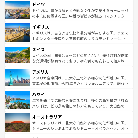
せる。地方によって風土や気候が異なるスペインはその個
ドイツ
で、幅広い魅力が詰まっている。華麗な宮殿、歴史的な大
性で訪れる人を魅了する。 なお、新着のスペイン情報は
コ
聖堂、美しいビーチ、そして豊かな自然が、訪れる者を心
ドイツは、豊かな歴史と多彩な文化が交差するヨーロッパ
ンテンツ一覧
を参照してほしい。
から魅了する。また、フランスは美食の国としても知ら
の中心に位置する国。中世の街並みが残るロマンチック街
れ、フランス料理はユネスコ無形文化遺産にも登録されて
道から、未来を先取りするようなモダンな都市まで多様な
イギリス
いる。シャンパンの発祥地であるランス、プロヴァンスの
顔を持つこの国は、どこを歩いても飽きることがない。ベ
香り高いラベンダー畑など、多彩な楽しみ方が可能だ。さ
ルリンの文化的活気、バイエルン州のアルプスの絶景、そ
イギリスは、古きよき伝統と最先端が共存する国。ウェス
らに、パリ以外の地域にも魅力が溢れており、どの街角に
してライン川沿いのワイン畑といった風景は必見。ビール
トミンスター寺院や大英博物館のようなランドマーク、歴
も豊かな歴史と文化が息づいている。パリ以外の個性あふ
とソーセージを味わいながら地元の人と過ごす楽しい時間
史ある大学都市、美しい丘陵地帯や牧歌的な風景など、エ
れる地方に足を運ぶとそれぞれで全く異なる文化を体験で
スイス
は、お酒好きな人にはぜひ体験してほしい。 なお、新着の
リアごとに異なる魅力がある。また、優雅なアフタヌーン
きるだろう。 なお、新着のフランス情報は
コンテンツ一覧
ドイツ情報は
コンテンツ一覧
を参照してほしい。
ティー、ビール好きにはたまらない英国パブ、サッカー観
スイスの国土面積は九州ほどの広さだが、運行時刻が正確
を参照してほしい。
戦など、本場だからこそできる体験も豊富。イギリスを旅
な交通網が整備されており、初心者でも安心して個人旅行
して楽しみつくそう。 なお、新着のイギリス情報は
コンテ
を楽しめる。日本同様に時刻表どおりの旅が可能だ。中世
アメリカ
ンツ一覧
を参照してほしい。
の建物がそのまま残る町や、スイスならではのユニークな
博物館もあり、アルプス観光だけでなく町歩きも満喫する
アメリカ合衆国は、広大な土地と多様な文化が魅力の国。
ことができる。国民の所得が高いため物価も高いが、旅行
東海岸の都市部から西海岸のカリフォルニアまで、訪れる
者向けの交通パス提供のサービスもあり、うまく活用すれ
場所ごとに異なる風景と体験が待っている。ニューヨーク
ハワイ
ば市内交通費無料で観光を楽しむこともできる。 なお、新
のような巨大都市は、観光、ショッピング、エンターテイ
着のスイス情報は
コンテンツ一覧
を参照してほしい。
ンメントが詰まった刺激的なスポットだ。一方、アメリカ
年間を通じて温暖な気候に恵まれ、多くの島で構成される
西部には大自然が広がり、グランドキャニオンやイエロー
ハワイは、どの島も独自の魅力をもっている。大自然の神
ストーン国立公園といった絶景が堪能できる。さらに、南
秘を感じたいなら、火山が生み出した壮大な景観を誇るハ
オーストラリア
部のニューオーリンズでは、音楽と美食が融合した独特の
ワイ島は見逃せない。また、定番の観光地といえばオアフ
文化が魅力。旅行者はアメリカの各地域で異なる魅力を楽
島だが、静かな自然を求めるならマウイ島やカウアイ島が
オーストラリアは、壮大な自然と多様な文化が魅力の国。
しみながら、その多様性と豊かな歴史を感じることができ
おすすめ。エメラルドグリーンに輝く海をはじめ、豊かな
シドニーのシンボルであるシドニー・オペラハウス、オー
るだろう。車でのロードトリップや列車の旅も、アメリカ
文化や歴史が息づいている。「アロハスピリット」と呼ば
ストラリア東海岸北部に広がる大サンゴ礁地帯グレートバ