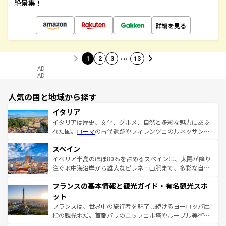
絶景集！
詳細を見る
…
1
2
3
13
AD
AD
人気の国と地域から探す
イタリア
イタリアは歴史、文化、グルメ、自然と多彩な魅力にあふ
れた国。
ローマ
の古代遺跡やフィレンツェのルネッサンス
美術、ヴェネツィアの運河など、歴史あるスポットはもち
スペイン
ろん、トスカーナの美しい田園風景やアマルフィ海岸の絶
景など、自然景観も見逃せない。観光の合間には、本場の
イベリア半島のほぼ80％を占めるスペインは、太陽が降り
ピザやパスタなど、絶品のイタリア料理を堪能することも
注ぐ地中海沿岸から雄大なピレネー山脈まで、多彩な自然
できる。朝目覚めてから夜眠るまで、すべての瞬間を楽し
と文化が詰まったヨーロッパ屈指の旅行先だ。多様な地域
フランスの基本情報と観光ガイド・有名観光スポ
ませてくれるイタリアで、忘れられない旅をしてみよう！
文化が根付くこの国では、情熱的なフラメンコ、熱気あふ
なお、新着のイタリア情報は
コンテンツ一覧
を参照してほ
れる闘牛、そして美味しいタパスが生活の一部となってい
ット
しい。
る。首都マドリードの洗練された雰囲気や、バルセロナの
フランスは、世界中の旅行者を魅了し続けるヨーロッパ屈
アートに溢れた街角から、地方では古代ローマ遺跡や中世
指の観光地だ。首都パリのエッフェル塔やルーブル美術館
の城塞都市、穏やかなビーチリゾートまで多彩な表情を見
といった象徴的なスポットから、田舎町の古風な美しさま