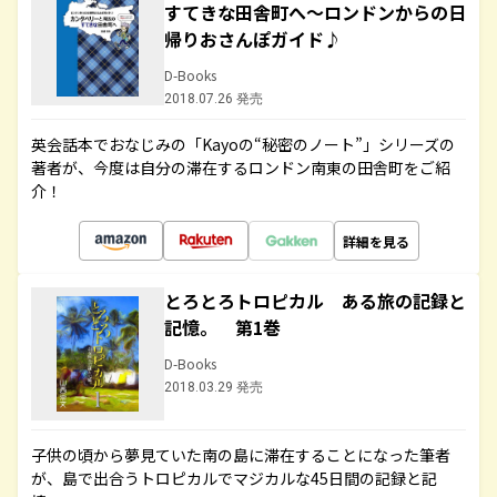
すてきな田舎町へ～ロンドンからの日
帰りおさんぽガイド♪
D-Books
2018.07.26 発売
英会話本でおなじみの「Kayoの“秘密のノート”」シリーズの
著者が、今度は自分の滞在するロンドン南東の田舎町をご紹
介！
詳細を見る
とろとろトロピカル ある旅の記録と
記憶。 第1巻
D-Books
2018.03.29 発売
子供の頃から夢見ていた南の島に滞在することになった筆者
が、島で出合うトロピカルでマジカルな45日間の記録と記