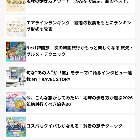
地球の歩き方アワード みんなで選ぶ、旅のベスト。
エアラインランキング 読者の投票をもとにランキン
グ形式で発表
Next韓国旅 次の韓国旅行がもっと楽しくなる 旅先・
グルメ・テクニック
旬な“あの人”が「旅」をテーマに語るインタビュー連
載 MY TRAVEL STORY
今、こんな旅がしてみたい！地球の歩き方が選ぶ2026
年絶対行くべき旅先30
コスパもタイパもかなえる！賢者の旅テクニック