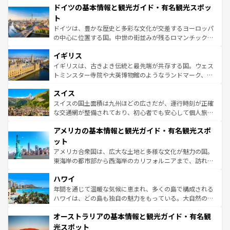
せる。地方によって風土や気候が異なるスペインはその個
ドイツの基本情報と観光ガイド・有名観光スポッ
で、幅広い魅力が詰まっている。華麗な宮殿、歴史的な大
性で訪れる人を魅了する。 なお、新着のスペイン情報は
コ
聖堂、美しいビーチ、そして豊かな自然が、訪れる者を心
ト
ンテンツ一覧
を参照してほしい。
から魅了する。また、フランスは美食の国としても知ら
ドイツは、豊かな歴史と多彩な文化が交差するヨーロッパ
れ、フランス料理はユネスコ無形文化遺産にも登録されて
の中心に位置する国。中世の街並みが残るロマンチック街
いる。シャンパンの発祥地であるランス、プロヴァンスの
道から、未来を先取りするようなモダンな都市まで多様な
香り高いラベンダー畑など、多彩な楽しみ方が可能だ。さ
イギリス
顔を持つこの国は、どこを歩いても飽きることがない。ベ
らに、パリ以外の地域にも魅力が溢れており、どの街角に
ルリンの文化的活気、バイエルン州のアルプスの絶景、そ
イギリスは、古きよき伝統と最先端が共存する国。ウェス
も豊かな歴史と文化が息づいている。パリ以外の個性あふ
してライン川沿いのワイン畑といった風景は必見。ビール
トミンスター寺院や大英博物館のようなランドマーク、歴
れる地方に足を運ぶとそれぞれで全く異なる文化を体験で
とソーセージを味わいながら地元の人と過ごす楽しい時間
史ある大学都市、美しい丘陵地帯や牧歌的な風景など、エ
きるだろう。 なお、新着のフランス情報は
コンテンツ一覧
スイス
は、お酒好きな人にはぜひ体験してほしい。 なお、新着の
リアごとに異なる魅力がある。また、優雅なアフタヌーン
を参照してほしい。
ドイツ情報は
コンテンツ一覧
を参照してほしい。
ティー、ビール好きにはたまらない英国パブ、サッカー観
スイスの国土面積は九州ほどの広さだが、運行時刻が正確
戦など、本場だからこそできる体験も豊富。イギリスを旅
な交通網が整備されており、初心者でも安心して個人旅行
して楽しみつくそう。 なお、新着のイギリス情報は
コンテ
を楽しめる。日本同様に時刻表どおりの旅が可能だ。中世
アメリカの基本情報と観光ガイド・有名観光スポ
ンツ一覧
を参照してほしい。
の建物がそのまま残る町や、スイスならではのユニークな
博物館もあり、アルプス観光だけでなく町歩きも満喫する
ット
ことができる。国民の所得が高いため物価も高いが、旅行
アメリカ合衆国は、広大な土地と多様な文化が魅力の国。
者向けの交通パス提供のサービスもあり、うまく活用すれ
東海岸の都市部から西海岸のカリフォルニアまで、訪れる
ば市内交通費無料で観光を楽しむこともできる。 なお、新
場所ごとに異なる風景と体験が待っている。ニューヨーク
着のスイス情報は
コンテンツ一覧
を参照してほしい。
ハワイ
のような巨大都市は、観光、ショッピング、エンターテイ
ンメントが詰まった刺激的なスポットだ。一方、アメリカ
年間を通じて温暖な気候に恵まれ、多くの島で構成される
西部には大自然が広がり、グランドキャニオンやイエロー
ハワイは、どの島も独自の魅力をもっている。大自然の神
ストーン国立公園といった絶景が堪能できる。さらに、南
秘を感じたいなら、火山が生み出した壮大な景観を誇るハ
オーストラリアの基本情報と観光ガイド・有名観
部のニューオーリンズでは、音楽と美食が融合した独特の
ワイ島は見逃せない。また、定番の観光地といえばオアフ
文化が魅力。旅行者はアメリカの各地域で異なる魅力を楽
島だが、静かな自然を求めるならマウイ島やカウアイ島が
光スポット