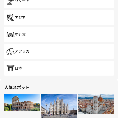
リゾート
アジア
中近東
アフリカ
日本
人気スポット