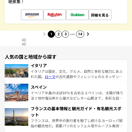
絶景集！
詳細を見る
…
1
2
3
14
AD
AD
人気の国と地域から探す
イタリア
イタリアは歴史、文化、グルメ、自然と多彩な魅力にあふ
れた国。
ローマ
の古代遺跡やフィレンツェのルネッサンス
美術、ヴェネツィアの運河など、歴史あるスポットはもち
スペイン
ろん、トスカーナの美しい田園風景やアマルフィ海岸の絶
景など、自然景観も見逃せない。観光の合間には、本場の
イベリア半島のほぼ80％を占めるスペインは、太陽が降り
ピザやパスタなど、絶品のイタリア料理を堪能することも
注ぐ地中海沿岸から雄大なピレネー山脈まで、多彩な自然
できる。朝目覚めてから夜眠るまで、すべての瞬間を楽し
と文化が詰まったヨーロッパ屈指の旅行先だ。多様な地域
フランスの基本情報と観光ガイド・有名観光スポ
ませてくれるイタリアで、忘れられない旅をしてみよう！
文化が根付くこの国では、情熱的なフラメンコ、熱気あふ
なお、新着のイタリア情報は
コンテンツ一覧
を参照してほ
れる闘牛、そして美味しいタパスが生活の一部となってい
ット
しい。
る。首都マドリードの洗練された雰囲気や、バルセロナの
フランスは、世界中の旅行者を魅了し続けるヨーロッパ屈
アートに溢れた街角から、地方では古代ローマ遺跡や中世
指の観光地だ。首都パリのエッフェル塔やルーブル美術館
の城塞都市、穏やかなビーチリゾートまで多彩な表情を見
といった象徴的なスポットから、田舎町の古風な美しさま