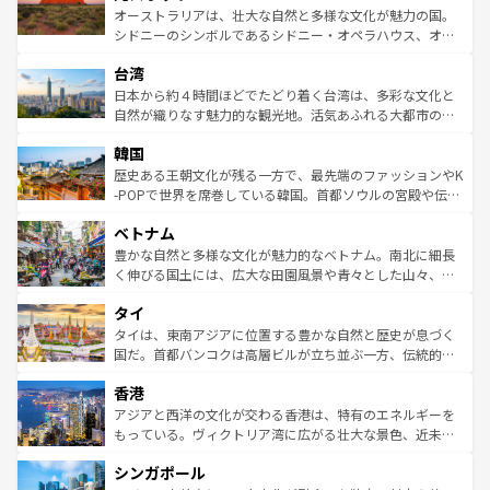
しみながら、その多様性と豊かな歴史を感じることができ
おすすめ。エメラルドグリーンに輝く海をはじめ、豊かな
オーストラリアは、壮大な自然と多様な文化が魅力の国。
るだろう。車でのロードトリップや列車の旅も、アメリカ
文化や歴史が息づいている。「アロハスピリット」と呼ば
シドニーのシンボルであるシドニー・オペラハウス、オー
ならではの贅沢な旅のスタイルだ。 なお、新着のアメリカ
れるおもてなしの心で訪れる人々を迎えてくれるハワイの
ストラリア東海岸北部に広がる大サンゴ礁地帯グレートバ
情報は
コンテンツ一覧
を参照してほしい。
人々、おいしいローカルフードやハワイアンミュージッ
台湾
リアリーフや大陸中央部にそびえるウルル（エアーズロッ
ク、伝統的なフラダンスなど、すべてがハワイの魅力を彩
ク）、タスマニアの美しい原生林やケアンズの熱帯雨林な
日本から約４時間ほどでたどり着く台湾は、多彩な文化と
っている。訪れるたびに新しい発見と感動が待っているハ
ど、見どころがたくさん。また、カフェやワイン、オージ
自然が織りなす魅力的な観光地。活気あふれる大都市の台
ワイを、存分に味わってほしい。 なお、新着のハワイ情報
ービーフなどの食文化も豊かで、美味しいものであふれて
北やノスタルジックな町並みが人気な九份（ジォウフェ
は
コンテンツ一覧
を参照してほしい。
韓国
いる。アクティビティも充実しており、サーフィンやダイ
ン）、静ひつな山岳地帯である台湾東部など、都市の喧騒
ビング、ハイキングなど、アウトドア好きにはたまらな
と山間の静けさが共存しており、訪れる人に新しい発見と
歴史ある王朝文化が残る一方で、最先端のファッションやK
い。オーストラリアの多彩な魅力を存分に味わいつくそ
驚きをもたらしてくれる。また、奥深い台湾の食文化も魅
-POPで世界を席巻している韓国。首都ソウルの宮殿や伝統
う。 なお、新着のオーストラリア情報は
コンテンツ一覧
を
力で、夜市などの屋台グルメから高級料理、ヘルシーで美
家屋が並ぶエリアでは韓国の歴史と文化に浸ることがで
参照してほしい。
ベトナム
容にもいいと評判のスイーツなど、バラエティ豊かな料理
き、地方に足を延ばせば四季折々の自然美を楽しむことが
が味わえる。 なお、新着の台湾情報は
コンテンツ一覧
を参
できる。そして、キムチや焼肉、絶品のストリートフード
豊かな自然と多様な文化が魅力的なベトナム。南北に細長
照してほしい。
まで、さまざまな韓国料理が待っている。夜には、韓国な
く伸びる国土には、広大な田園風景や青々とした山々、世
らではのナイトライフも堪能できる。あたたかいホスピタ
界遺産に登録された壮大な自然景観が点在し、都市部では
タイ
リティに包まれながら、韓国の多彩な魅力を心ゆくまで味
急速な発展と共に伝統が息づく。ハノイの古い町並みやホ
わってみてほしい。 なお、新着の韓国情報は
コンテンツ一
ーチミン市のフランス統治時代の建物も、独特の雰囲気を
タイは、東南アジアに位置する豊かな自然と歴史が息づく
覧
を参照してほしい。
醸し出している。また、バラエティの豊かさとおいしさで
国だ。首都バンコクは高層ビルが立ち並ぶ一方、伝統的な
世界中の食通を魅了してやまないベトナム料理も魅力のひ
寺院や市場がいたるところに点在し、古きよき文化と現代
香港
とつ。フォーやバインミー、ベトナムコーヒーなどは、ぜ
の活気が交差している。北部ではチェンマイなどの山岳地
ひ現地で味わいたい。どの地域を訪れてもあたたかい人々
帯で自然と触れ合い、南部ではプーケットやクラビの美し
アジアと西洋の文化が交わる香港は、特有のエネルギーを
が旅行者を迎えてくれるので、きっと忘れられない旅にな
いビーチでリゾート気分を楽しむことができる。タイ料理
もっている。ヴィクトリア湾に広がる壮大な景色、近未来
るはずだ。 なお、新着のベトナム情報は
コンテンツ一覧
を
は世界的に有名で、屋台から高級レストランまで味覚を刺
的なアートスポット、そして歴史と現代が融合した町並
参照してほしい。
シンガポール
激する。気候は一年中温暖で、どの季節にも異なる楽しみ
み、どこを訪れても感動するはず。観光スポットが密集し