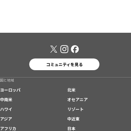
コミュニティを見る
国と地域
ヨーロッパ
北米
中南米
オセアニア
ハワイ
リゾート
アジア
中近東
アフリカ
日本