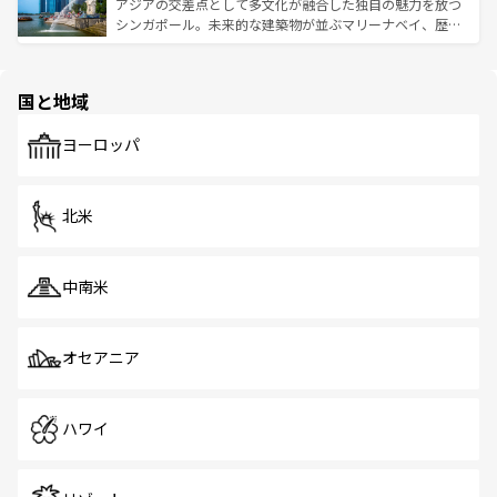
が待っている。親しみやすいタイの人々、仏教を中心とし
ており、効率よく見どころを回れるのも魅力。息をのむよ
アジアの交差点として多文化が融合した独自の魅力を放つ
た文化、そして多様な観光資源が、訪れる旅人を魅了し続
うな絶景から文化的な体験まで、香港を存分に楽しみ尽く
シンガポール。未来的な建築物が並ぶマリーナベイ、歴史
ける。 なお、新着のタイ情報は
コンテンツ一覧
を参照して
そう。 なお、新着の香港情報は
コンテンツ一覧
を参照して
と伝統を感じられるエスニックタウン、多数の緑豊かな公
ほしい。
ほしい。
園や自然保護区など、自然が調和した近代的な景観と文化
の多様性あふれるカラフルな町は、どこを歩いても新しい
国と地域
発見がある。さらに、治安のよさや充実した公共交通機関
も、旅行者にとっては魅力的なポイント。グルメも豊富
で、ホーカーズは地元の風情を楽しめる外せないスポット
ヨーロッパ
だ。訪れる人を飽きさせないシンガポールで、多様な魅力
を体感しよう。 なお、新着のシンガポール情報は
コンテン
ツ一覧
を参照してほしい。
北米
中南米
オセアニア
ハワイ