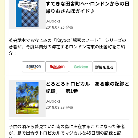
すてきな田舎町へ～ロンドンからの日
帰りおさんぽガイド♪
D-Books
2018.07.26 発売
英会話本でおなじみの「Kayoの“秘密のノート”」シリーズの
著者が、今度は自分の滞在するロンドン南東の田舎町をご紹
介！
詳細を見る
とろとろトロピカル ある旅の記録と
記憶。 第1巻
D-Books
2018.03.29 発売
子供の頃から夢見ていた南の島に滞在することになった筆者
が、島で出合うトロピカルでマジカルな45日間の記録と記