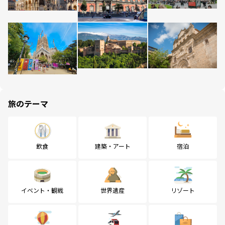
旅のテーマ
飲食
建築・アート
宿泊
イベント・観戦
世界遺産
リゾート