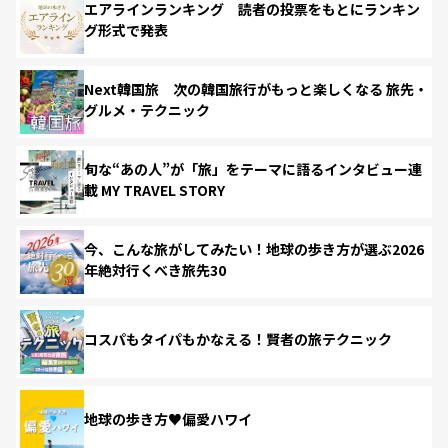
エアラインランキング 読者の投票をもとにランキン
グ形式で発表
Next韓国旅 次の韓国旅行がもっと楽しくなる 旅先・
グルメ・テクニック
旬な“あの人”が「旅」をテーマに語るインタビュー連
載 MY TRAVEL STORY
今、こんな旅がしてみたい！地球の歩き方が選ぶ2026
年絶対行くべき旅先30
コスパもタイパもかなえる！賢者の旅テクニック
地球の歩き方♥偏愛ハワイ