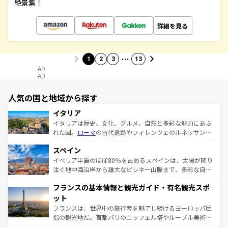
絶景集！
詳細を見る
…
1
2
3
13
AD
AD
人気の国と地域から探す
イタリア
イタリアは歴史、文化、グルメ、自然と多彩な魅力にあふ
れた国。
ローマ
の古代遺跡やフィレンツェのルネッサンス
美術、ヴェネツィアの運河など、歴史あるスポットはもち
スペイン
ろん、トスカーナの美しい田園風景やアマルフィ海岸の絶
景など、自然景観も見逃せない。観光の合間には、本場の
イベリア半島のほぼ80％を占めるスペインは、太陽が降り
ピザやパスタなど、絶品のイタリア料理を堪能することも
注ぐ地中海沿岸から雄大なピレネー山脈まで、多彩な自然
できる。朝目覚めてから夜眠るまで、すべての瞬間を楽し
と文化が詰まったヨーロッパ屈指の旅行先だ。多様な地域
フランスの基本情報と観光ガイド・有名観光スポ
ませてくれるイタリアで、忘れられない旅をしてみよう！
文化が根付くこの国では、情熱的なフラメンコ、熱気あふ
なお、新着のイタリア情報は
コンテンツ一覧
を参照してほ
れる闘牛、そして美味しいタパスが生活の一部となってい
ット
しい。
る。首都マドリードの洗練された雰囲気や、バルセロナの
フランスは、世界中の旅行者を魅了し続けるヨーロッパ屈
アートに溢れた街角から、地方では古代ローマ遺跡や中世
指の観光地だ。首都パリのエッフェル塔やルーブル美術館
の城塞都市、穏やかなビーチリゾートまで多彩な表情を見
といった象徴的なスポットから、田舎町の古風な美しさま