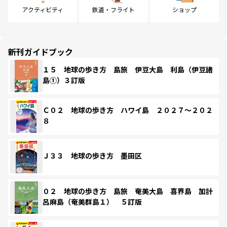
アクティビティ
鉄道・フライト
ショップ
新刊ガイドブック
１５ 地球の歩き方 島旅 伊豆大島 利島（伊豆諸
島①）３訂版
Ｃ０２ 地球の歩き方 ハワイ島 ２０２７～２０２
８
Ｊ３３ 地球の歩き方 墨田区
０２ 地球の歩き方 島旅 奄美大島 喜界島 加計
呂麻島（奄美群島１） ５訂版