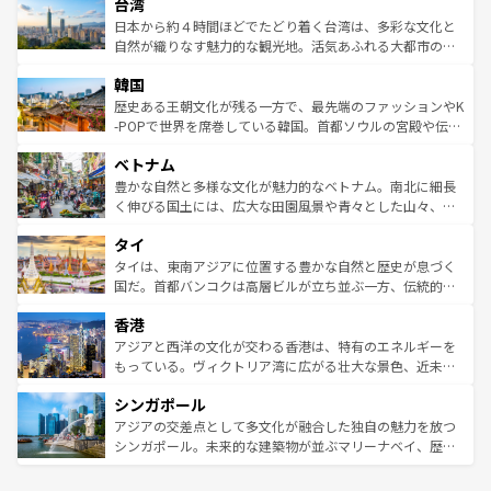
ならではの贅沢な旅のスタイルだ。 なお、新着のアメリカ
台湾
れるおもてなしの心で訪れる人々を迎えてくれるハワイの
リアリーフや大陸中央部にそびえるウルル（エアーズロッ
情報は
コンテンツ一覧
を参照してほしい。
人々、おいしいローカルフードやハワイアンミュージッ
ク）、タスマニアの美しい原生林やケアンズの熱帯雨林な
日本から約４時間ほどでたどり着く台湾は、多彩な文化と
ク、伝統的なフラダンスなど、すべてがハワイの魅力を彩
ど、見どころがたくさん。また、カフェやワイン、オージ
自然が織りなす魅力的な観光地。活気あふれる大都市の台
っている。訪れるたびに新しい発見と感動が待っているハ
ービーフなどの食文化も豊かで、美味しいものであふれて
北やノスタルジックな町並みが人気な九份（ジォウフェ
ワイを、存分に味わってほしい。 なお、新着のハワイ情報
韓国
いる。アクティビティも充実しており、サーフィンやダイ
ン）、静ひつな山岳地帯である台湾東部など、都市の喧騒
は
コンテンツ一覧
を参照してほしい。
ビング、ハイキングなど、アウトドア好きにはたまらな
と山間の静けさが共存しており、訪れる人に新しい発見と
歴史ある王朝文化が残る一方で、最先端のファッションやK
い。オーストラリアの多彩な魅力を存分に味わいつくそ
驚きをもたらしてくれる。また、奥深い台湾の食文化も魅
-POPで世界を席巻している韓国。首都ソウルの宮殿や伝統
う。 なお、新着のオーストラリア情報は
コンテンツ一覧
を
力で、夜市などの屋台グルメから高級料理、ヘルシーで美
家屋が並ぶエリアでは韓国の歴史と文化に浸ることがで
参照してほしい。
ベトナム
容にもいいと評判のスイーツなど、バラエティ豊かな料理
き、地方に足を延ばせば四季折々の自然美を楽しむことが
が味わえる。 なお、新着の台湾情報は
コンテンツ一覧
を参
できる。そして、キムチや焼肉、絶品のストリートフード
豊かな自然と多様な文化が魅力的なベトナム。南北に細長
照してほしい。
まで、さまざまな韓国料理が待っている。夜には、韓国な
く伸びる国土には、広大な田園風景や青々とした山々、世
らではのナイトライフも堪能できる。あたたかいホスピタ
界遺産に登録された壮大な自然景観が点在し、都市部では
タイ
リティに包まれながら、韓国の多彩な魅力を心ゆくまで味
急速な発展と共に伝統が息づく。ハノイの古い町並みやホ
わってみてほしい。 なお、新着の韓国情報は
コンテンツ一
ーチミン市のフランス統治時代の建物も、独特の雰囲気を
タイは、東南アジアに位置する豊かな自然と歴史が息づく
覧
を参照してほしい。
醸し出している。また、バラエティの豊かさとおいしさで
国だ。首都バンコクは高層ビルが立ち並ぶ一方、伝統的な
世界中の食通を魅了してやまないベトナム料理も魅力のひ
寺院や市場がいたるところに点在し、古きよき文化と現代
香港
とつ。フォーやバインミー、ベトナムコーヒーなどは、ぜ
の活気が交差している。北部ではチェンマイなどの山岳地
ひ現地で味わいたい。どの地域を訪れてもあたたかい人々
帯で自然と触れ合い、南部ではプーケットやクラビの美し
アジアと西洋の文化が交わる香港は、特有のエネルギーを
が旅行者を迎えてくれるので、きっと忘れられない旅にな
いビーチでリゾート気分を楽しむことができる。タイ料理
もっている。ヴィクトリア湾に広がる壮大な景色、近未来
るはずだ。 なお、新着のベトナム情報は
コンテンツ一覧
を
は世界的に有名で、屋台から高級レストランまで味覚を刺
的なアートスポット、そして歴史と現代が融合した町並
参照してほしい。
シンガポール
激する。気候は一年中温暖で、どの季節にも異なる楽しみ
み、どこを訪れても感動するはず。観光スポットが密集し
が待っている。親しみやすいタイの人々、仏教を中心とし
ており、効率よく見どころを回れるのも魅力。息をのむよ
アジアの交差点として多文化が融合した独自の魅力を放つ
た文化、そして多様な観光資源が、訪れる旅人を魅了し続
うな絶景から文化的な体験まで、香港を存分に楽しみ尽く
シンガポール。未来的な建築物が並ぶマリーナベイ、歴史
ける。 なお、新着のタイ情報は
コンテンツ一覧
を参照して
そう。 なお、新着の香港情報は
コンテンツ一覧
を参照して
と伝統を感じられるエスニックタウン、多数の緑豊かな公
ほしい。
ほしい。
園や自然保護区など、自然が調和した近代的な景観と文化