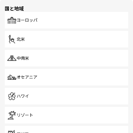
の多様性あふれるカラフルな町は、どこを歩いても新しい
国と地域
発見がある。さらに、治安のよさや充実した公共交通機関
も、旅行者にとっては魅力的なポイント。グルメも豊富
で、ホーカーズは地元の風情を楽しめる外せないスポット
ヨーロッパ
だ。訪れる人を飽きさせないシンガポールで、多様な魅力
を体感しよう。 なお、新着のシンガポール情報は
コンテン
ツ一覧
を参照してほしい。
北米
中南米
オセアニア
ハワイ
リゾート