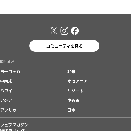
コミュニティを見る
国と地域
ヨーロッパ
北米
中南米
オセアニア
ハワイ
リゾート
アジア
中近東
アフリカ
日本
ウェブマガジン
特派員ブログ