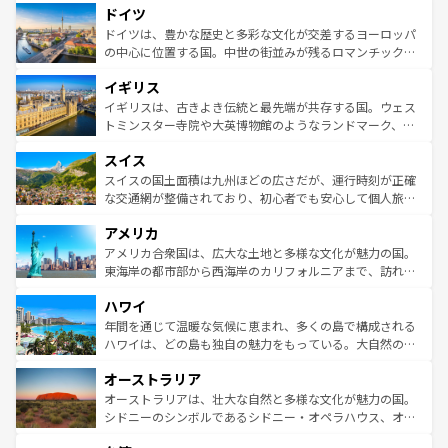
せる。地方によって風土や気候が異なるスペインはその個
ドイツ
で、幅広い魅力が詰まっている。華麗な宮殿、歴史的な大
性で訪れる人を魅了する。 なお、新着のスペイン情報は
コ
聖堂、美しいビーチ、そして豊かな自然が、訪れる者を心
ドイツは、豊かな歴史と多彩な文化が交差するヨーロッパ
ンテンツ一覧
を参照してほしい。
から魅了する。また、フランスは美食の国としても知ら
の中心に位置する国。中世の街並みが残るロマンチック街
れ、フランス料理はユネスコ無形文化遺産にも登録されて
道から、未来を先取りするようなモダンな都市まで多様な
イギリス
いる。シャンパンの発祥地であるランス、プロヴァンスの
顔を持つこの国は、どこを歩いても飽きることがない。ベ
香り高いラベンダー畑など、多彩な楽しみ方が可能だ。さ
ルリンの文化的活気、バイエルン州のアルプスの絶景、そ
イギリスは、古きよき伝統と最先端が共存する国。ウェス
らに、パリ以外の地域にも魅力が溢れており、どの街角に
してライン川沿いのワイン畑といった風景は必見。ビール
トミンスター寺院や大英博物館のようなランドマーク、歴
も豊かな歴史と文化が息づいている。パリ以外の個性あふ
とソーセージを味わいながら地元の人と過ごす楽しい時間
史ある大学都市、美しい丘陵地帯や牧歌的な風景など、エ
れる地方に足を運ぶとそれぞれで全く異なる文化を体験で
スイス
は、お酒好きな人にはぜひ体験してほしい。 なお、新着の
リアごとに異なる魅力がある。また、優雅なアフタヌーン
きるだろう。 なお、新着のフランス情報は
コンテンツ一覧
ドイツ情報は
コンテンツ一覧
を参照してほしい。
ティー、ビール好きにはたまらない英国パブ、サッカー観
スイスの国土面積は九州ほどの広さだが、運行時刻が正確
を参照してほしい。
戦など、本場だからこそできる体験も豊富。イギリスを旅
な交通網が整備されており、初心者でも安心して個人旅行
して楽しみつくそう。 なお、新着のイギリス情報は
コンテ
を楽しめる。日本同様に時刻表どおりの旅が可能だ。中世
アメリカ
ンツ一覧
を参照してほしい。
の建物がそのまま残る町や、スイスならではのユニークな
博物館もあり、アルプス観光だけでなく町歩きも満喫する
アメリカ合衆国は、広大な土地と多様な文化が魅力の国。
ことができる。国民の所得が高いため物価も高いが、旅行
東海岸の都市部から西海岸のカリフォルニアまで、訪れる
者向けの交通パス提供のサービスもあり、うまく活用すれ
場所ごとに異なる風景と体験が待っている。ニューヨーク
ハワイ
ば市内交通費無料で観光を楽しむこともできる。 なお、新
のような巨大都市は、観光、ショッピング、エンターテイ
着のスイス情報は
コンテンツ一覧
を参照してほしい。
ンメントが詰まった刺激的なスポットだ。一方、アメリカ
年間を通じて温暖な気候に恵まれ、多くの島で構成される
西部には大自然が広がり、グランドキャニオンやイエロー
ハワイは、どの島も独自の魅力をもっている。大自然の神
ストーン国立公園といった絶景が堪能できる。さらに、南
秘を感じたいなら、火山が生み出した壮大な景観を誇るハ
オーストラリア
部のニューオーリンズでは、音楽と美食が融合した独特の
ワイ島は見逃せない。また、定番の観光地といえばオアフ
文化が魅力。旅行者はアメリカの各地域で異なる魅力を楽
島だが、静かな自然を求めるならマウイ島やカウアイ島が
オーストラリアは、壮大な自然と多様な文化が魅力の国。
しみながら、その多様性と豊かな歴史を感じることができ
おすすめ。エメラルドグリーンに輝く海をはじめ、豊かな
シドニーのシンボルであるシドニー・オペラハウス、オー
るだろう。車でのロードトリップや列車の旅も、アメリカ
文化や歴史が息づいている。「アロハスピリット」と呼ば
ストラリア東海岸北部に広がる大サンゴ礁地帯グレートバ