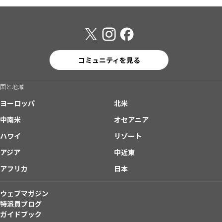
コミュニティを見る
国と地域
ヨーロッパ
北米
中南米
オセアニア
ハワイ
リゾート
アジア
中近東
アフリカ
日本
ウェブマガジン
特派員ブログ
ガイドブック