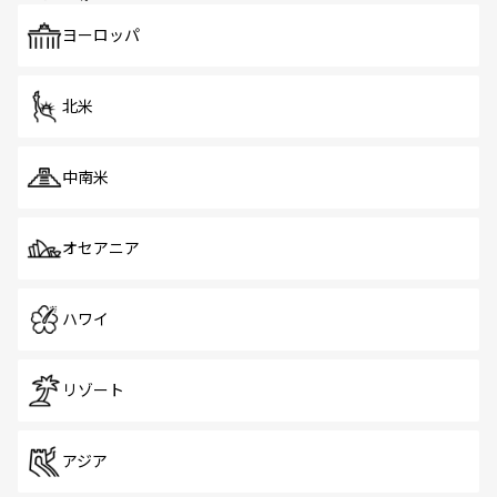
も、旅行者にとっては魅力的なポイント。グルメも豊富
で、ホーカーズは地元の風情を楽しめる外せないスポット
ヨーロッパ
だ。訪れる人を飽きさせないシンガポールで、多様な魅力
を体感しよう。 なお、新着のシンガポール情報は
コンテン
ツ一覧
を参照してほしい。
北米
中南米
オセアニア
ハワイ
リゾート
アジア