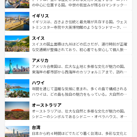
ンテンツ一覧
を参照してほしい。
から魅了する。また、フランスは美食の国としても知ら
の中心に位置する国。中世の街並みが残るロマンチック街
れ、フランス料理はユネスコ無形文化遺産にも登録されて
道から、未来を先取りするようなモダンな都市まで多様な
イギリス
いる。シャンパンの発祥地であるランス、プロヴァンスの
顔を持つこの国は、どこを歩いても飽きることがない。ベ
香り高いラベンダー畑など、多彩な楽しみ方が可能だ。さ
ルリンの文化的活気、バイエルン州のアルプスの絶景、そ
イギリスは、古きよき伝統と最先端が共存する国。ウェス
らに、パリ以外の地域にも魅力が溢れており、どの街角に
してライン川沿いのワイン畑といった風景は必見。ビール
トミンスター寺院や大英博物館のようなランドマーク、歴
も豊かな歴史と文化が息づいている。パリ以外の個性あふ
とソーセージを味わいながら地元の人と過ごす楽しい時間
史ある大学都市、美しい丘陵地帯や牧歌的な風景など、エ
れる地方に足を運ぶとそれぞれで全く異なる文化を体験で
スイス
は、お酒好きな人にはぜひ体験してほしい。 なお、新着の
リアごとに異なる魅力がある。また、優雅なアフタヌーン
きるだろう。 なお、新着のフランス情報は
コンテンツ一覧
ドイツ情報は
コンテンツ一覧
を参照してほしい。
ティー、ビール好きにはたまらない英国パブ、サッカー観
スイスの国土面積は九州ほどの広さだが、運行時刻が正確
を参照してほしい。
戦など、本場だからこそできる体験も豊富。イギリスを旅
な交通網が整備されており、初心者でも安心して個人旅行
して楽しみつくそう。 なお、新着のイギリス情報は
コンテ
を楽しめる。日本同様に時刻表どおりの旅が可能だ。中世
アメリカ
ンツ一覧
を参照してほしい。
の建物がそのまま残る町や、スイスならではのユニークな
博物館もあり、アルプス観光だけでなく町歩きも満喫する
アメリカ合衆国は、広大な土地と多様な文化が魅力の国。
ことができる。国民の所得が高いため物価も高いが、旅行
東海岸の都市部から西海岸のカリフォルニアまで、訪れる
者向けの交通パス提供のサービスもあり、うまく活用すれ
場所ごとに異なる風景と体験が待っている。ニューヨーク
ハワイ
ば市内交通費無料で観光を楽しむこともできる。 なお、新
のような巨大都市は、観光、ショッピング、エンターテイ
着のスイス情報は
コンテンツ一覧
を参照してほしい。
ンメントが詰まった刺激的なスポットだ。一方、アメリカ
年間を通じて温暖な気候に恵まれ、多くの島で構成される
西部には大自然が広がり、グランドキャニオンやイエロー
ハワイは、どの島も独自の魅力をもっている。大自然の神
ストーン国立公園といった絶景が堪能できる。さらに、南
秘を感じたいなら、火山が生み出した壮大な景観を誇るハ
オーストラリア
部のニューオーリンズでは、音楽と美食が融合した独特の
ワイ島は見逃せない。また、定番の観光地といえばオアフ
文化が魅力。旅行者はアメリカの各地域で異なる魅力を楽
島だが、静かな自然を求めるならマウイ島やカウアイ島が
オーストラリアは、壮大な自然と多様な文化が魅力の国。
しみながら、その多様性と豊かな歴史を感じることができ
おすすめ。エメラルドグリーンに輝く海をはじめ、豊かな
シドニーのシンボルであるシドニー・オペラハウス、オー
るだろう。車でのロードトリップや列車の旅も、アメリカ
文化や歴史が息づいている。「アロハスピリット」と呼ば
ストラリア東海岸北部に広がる大サンゴ礁地帯グレートバ
ならではの贅沢な旅のスタイルだ。 なお、新着のアメリカ
台湾
れるおもてなしの心で訪れる人々を迎えてくれるハワイの
リアリーフや大陸中央部にそびえるウルル（エアーズロッ
情報は
コンテンツ一覧
を参照してほしい。
人々、おいしいローカルフードやハワイアンミュージッ
ク）、タスマニアの美しい原生林やケアンズの熱帯雨林な
日本から約４時間ほどでたどり着く台湾は、多彩な文化と