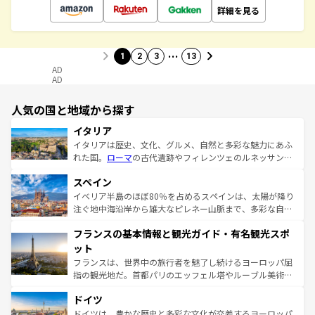
詳細を見る
…
1
2
3
13
AD
AD
人気の国と地域から探す
イタリア
イタリアは歴史、文化、グルメ、自然と多彩な魅力にあふ
れた国。
ローマ
の古代遺跡やフィレンツェのルネッサンス
美術、ヴェネツィアの運河など、歴史あるスポットはもち
スペイン
ろん、トスカーナの美しい田園風景やアマルフィ海岸の絶
景など、自然景観も見逃せない。観光の合間には、本場の
イベリア半島のほぼ80％を占めるスペインは、太陽が降り
ピザやパスタなど、絶品のイタリア料理を堪能することも
注ぐ地中海沿岸から雄大なピレネー山脈まで、多彩な自然
できる。朝目覚めてから夜眠るまで、すべての瞬間を楽し
と文化が詰まったヨーロッパ屈指の旅行先だ。多様な地域
フランスの基本情報と観光ガイド・有名観光スポ
ませてくれるイタリアで、忘れられない旅をしてみよう！
文化が根付くこの国では、情熱的なフラメンコ、熱気あふ
なお、新着のイタリア情報は
コンテンツ一覧
を参照してほ
れる闘牛、そして美味しいタパスが生活の一部となってい
ット
しい。
る。首都マドリードの洗練された雰囲気や、バルセロナの
フランスは、世界中の旅行者を魅了し続けるヨーロッパ屈
アートに溢れた街角から、地方では古代ローマ遺跡や中世
指の観光地だ。首都パリのエッフェル塔やルーブル美術館
の城塞都市、穏やかなビーチリゾートまで多彩な表情を見
といった象徴的なスポットから、田舎町の古風な美しさま
せる。地方によって風土や気候が異なるスペインはその個
ドイツ
で、幅広い魅力が詰まっている。華麗な宮殿、歴史的な大
性で訪れる人を魅了する。 なお、新着のスペイン情報は
コ
聖堂、美しいビーチ、そして豊かな自然が、訪れる者を心
ドイツは、豊かな歴史と多彩な文化が交差するヨーロッパ