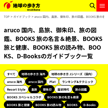
TOP
ガイドブック
aruco 国内、島旅、御朱印、旅の図鑑、BOOKS 旅の名言
aruco 国内、島旅、御朱印、旅の図
鑑、BOOKS 旅の名言＆絶景、BOOKS
旅と健康、BOOKS 旅の読み物、BOO
KS、D-Booksのガイドブック一覧
すべて
地球の歩き方 海外
地球の歩き方 Jシリーズ（国内）
aruco 海外
aruco 国内
Plat
ランキング&テクニック
Resort Style
島旅
御朱印
歴史時代
旅の図鑑
BOOKS スペシャルコラボ
BOOKS 旅の名言＆絶景
BOOKS 旅と健康
BOOKS 旅の読み物
BOOKS
D-Books