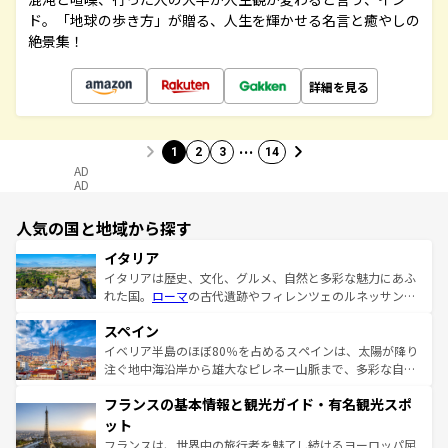
ド。「地球の歩き方」が贈る、人生を輝かせる名言と癒やしの
絶景集！
詳細を見る
…
1
2
3
14
AD
AD
人気の国と地域から探す
イタリア
イタリアは歴史、文化、グルメ、自然と多彩な魅力にあふ
れた国。
ローマ
の古代遺跡やフィレンツェのルネッサンス
美術、ヴェネツィアの運河など、歴史あるスポットはもち
スペイン
ろん、トスカーナの美しい田園風景やアマルフィ海岸の絶
景など、自然景観も見逃せない。観光の合間には、本場の
イベリア半島のほぼ80％を占めるスペインは、太陽が降り
ピザやパスタなど、絶品のイタリア料理を堪能することも
注ぐ地中海沿岸から雄大なピレネー山脈まで、多彩な自然
できる。朝目覚めてから夜眠るまで、すべての瞬間を楽し
と文化が詰まったヨーロッパ屈指の旅行先だ。多様な地域
フランスの基本情報と観光ガイド・有名観光スポ
ませてくれるイタリアで、忘れられない旅をしてみよう！
文化が根付くこの国では、情熱的なフラメンコ、熱気あふ
なお、新着のイタリア情報は
コンテンツ一覧
を参照してほ
れる闘牛、そして美味しいタパスが生活の一部となってい
ット
しい。
る。首都マドリードの洗練された雰囲気や、バルセロナの
フランスは、世界中の旅行者を魅了し続けるヨーロッパ屈