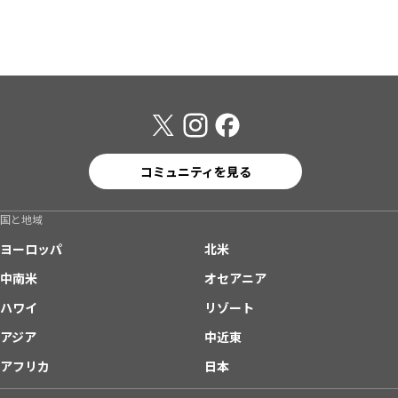
コミュニティを見る
国と地域
ヨーロッパ
北米
中南米
オセアニア
ハワイ
リゾート
アジア
中近東
アフリカ
日本