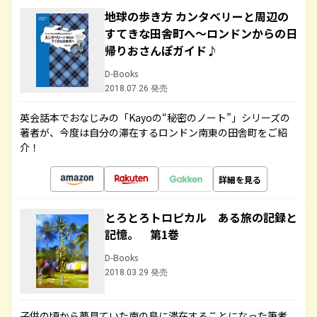
地球の歩き方 カンタベリーと周辺の
すてきな田舎町へ～ロンドンからの日
帰りおさんぽガイド♪
D-Books
2018.07.26 発売
英会話本でおなじみの「Kayoの“秘密のノート”」シリーズの
著者が、今度は自分の滞在するロンドン南東の田舎町をご紹
介！
詳細を見る
とろとろトロピカル ある旅の記録と
記憶。 第1巻
D-Books
2018.03.29 発売
子供の頃から夢見ていた南の島に滞在することになった筆者