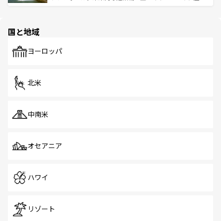
ける。 なお、新着のタイ情報は
コンテンツ一覧
を参照して
そう。 なお、新着の香港情報は
コンテンツ一覧
を参照して
と伝統を感じられるエスニックタウン、多数の緑豊かな公
ほしい。
ほしい。
園や自然保護区など、自然が調和した近代的な景観と文化
の多様性あふれるカラフルな町は、どこを歩いても新しい
国と地域
発見がある。さらに、治安のよさや充実した公共交通機関
も、旅行者にとっては魅力的なポイント。グルメも豊富
で、ホーカーズは地元の風情を楽しめる外せないスポット
ヨーロッパ
だ。訪れる人を飽きさせないシンガポールで、多様な魅力
を体感しよう。 なお、新着のシンガポール情報は
コンテン
ツ一覧
を参照してほしい。
北米
中南米
オセアニア
ハワイ
リゾート