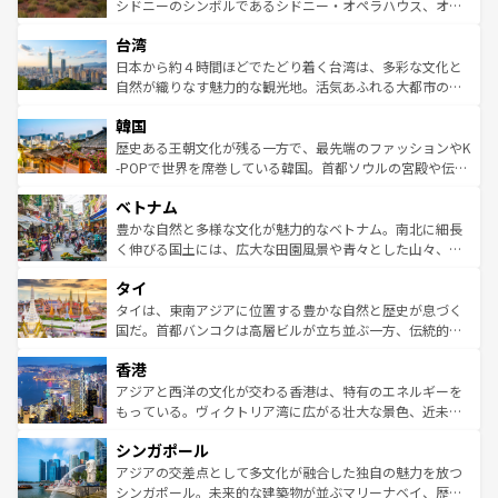
しみながら、その多様性と豊かな歴史を感じることができ
おすすめ。エメラルドグリーンに輝く海をはじめ、豊かな
シドニーのシンボルであるシドニー・オペラハウス、オー
るだろう。車でのロードトリップや列車の旅も、アメリカ
文化や歴史が息づいている。「アロハスピリット」と呼ば
ストラリア東海岸北部に広がる大サンゴ礁地帯グレートバ
ならではの贅沢な旅のスタイルだ。 なお、新着のアメリカ
台湾
れるおもてなしの心で訪れる人々を迎えてくれるハワイの
リアリーフや大陸中央部にそびえるウルル（エアーズロッ
情報は
コンテンツ一覧
を参照してほしい。
人々、おいしいローカルフードやハワイアンミュージッ
ク）、タスマニアの美しい原生林やケアンズの熱帯雨林な
日本から約４時間ほどでたどり着く台湾は、多彩な文化と
ク、伝統的なフラダンスなど、すべてがハワイの魅力を彩
ど、見どころがたくさん。また、カフェやワイン、オージ
自然が織りなす魅力的な観光地。活気あふれる大都市の台
っている。訪れるたびに新しい発見と感動が待っているハ
ービーフなどの食文化も豊かで、美味しいものであふれて
北やノスタルジックな町並みが人気な九份（ジォウフェ
ワイを、存分に味わってほしい。 なお、新着のハワイ情報
韓国
いる。アクティビティも充実しており、サーフィンやダイ
ン）、静ひつな山岳地帯である台湾東部など、都市の喧騒
は
コンテンツ一覧
を参照してほしい。
ビング、ハイキングなど、アウトドア好きにはたまらな
と山間の静けさが共存しており、訪れる人に新しい発見と
歴史ある王朝文化が残る一方で、最先端のファッションやK
い。オーストラリアの多彩な魅力を存分に味わいつくそ
驚きをもたらしてくれる。また、奥深い台湾の食文化も魅
-POPで世界を席巻している韓国。首都ソウルの宮殿や伝統
う。 なお、新着のオーストラリア情報は
コンテンツ一覧
を
力で、夜市などの屋台グルメから高級料理、ヘルシーで美
家屋が並ぶエリアでは韓国の歴史と文化に浸ることがで
参照してほしい。
ベトナム
容にもいいと評判のスイーツなど、バラエティ豊かな料理
き、地方に足を延ばせば四季折々の自然美を楽しむことが
が味わえる。 なお、新着の台湾情報は
コンテンツ一覧
を参
できる。そして、キムチや焼肉、絶品のストリートフード
豊かな自然と多様な文化が魅力的なベトナム。南北に細長
照してほしい。
まで、さまざまな韓国料理が待っている。夜には、韓国な
く伸びる国土には、広大な田園風景や青々とした山々、世
らではのナイトライフも堪能できる。あたたかいホスピタ
界遺産に登録された壮大な自然景観が点在し、都市部では
タイ
リティに包まれながら、韓国の多彩な魅力を心ゆくまで味
急速な発展と共に伝統が息づく。ハノイの古い町並みやホ
わってみてほしい。 なお、新着の韓国情報は
コンテンツ一
ーチミン市のフランス統治時代の建物も、独特の雰囲気を
タイは、東南アジアに位置する豊かな自然と歴史が息づく
覧
を参照してほしい。
醸し出している。また、バラエティの豊かさとおいしさで
国だ。首都バンコクは高層ビルが立ち並ぶ一方、伝統的な
世界中の食通を魅了してやまないベトナム料理も魅力のひ
寺院や市場がいたるところに点在し、古きよき文化と現代
香港
とつ。フォーやバインミー、ベトナムコーヒーなどは、ぜ
の活気が交差している。北部ではチェンマイなどの山岳地
ひ現地で味わいたい。どの地域を訪れてもあたたかい人々
帯で自然と触れ合い、南部ではプーケットやクラビの美し
アジアと西洋の文化が交わる香港は、特有のエネルギーを
が旅行者を迎えてくれるので、きっと忘れられない旅にな
いビーチでリゾート気分を楽しむことができる。タイ料理
もっている。ヴィクトリア湾に広がる壮大な景色、近未来
るはずだ。 なお、新着のベトナム情報は
コンテンツ一覧
を
は世界的に有名で、屋台から高級レストランまで味覚を刺
的なアートスポット、そして歴史と現代が融合した町並
参照してほしい。
シンガポール
激する。気候は一年中温暖で、どの季節にも異なる楽しみ
み、どこを訪れても感動するはず。観光スポットが密集し
が待っている。親しみやすいタイの人々、仏教を中心とし
ており、効率よく見どころを回れるのも魅力。息をのむよ
アジアの交差点として多文化が融合した独自の魅力を放つ
た文化、そして多様な観光資源が、訪れる旅人を魅了し続
うな絶景から文化的な体験まで、香港を存分に楽しみ尽く
シンガポール。未来的な建築物が並ぶマリーナベイ、歴史