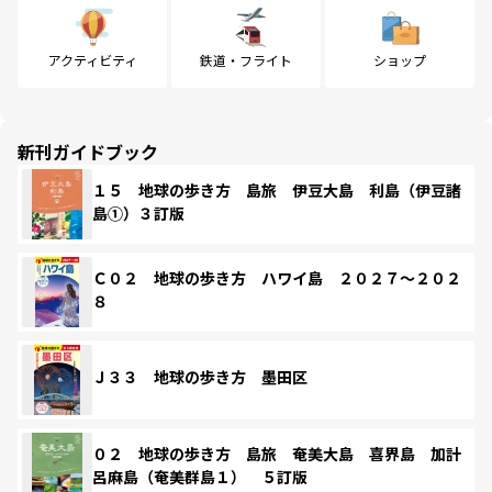
アクティビティ
鉄道・フライト
ショップ
新刊ガイドブック
１５ 地球の歩き方 島旅 伊豆大島 利島（伊豆諸
島①）３訂版
Ｃ０２ 地球の歩き方 ハワイ島 ２０２７～２０２
８
Ｊ３３ 地球の歩き方 墨田区
０２ 地球の歩き方 島旅 奄美大島 喜界島 加計
呂麻島（奄美群島１） ５訂版