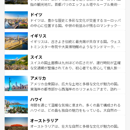
アートに溢れた街角から、地方では古代ローマ遺跡や中世
指の観光地だ。首都パリのエッフェル塔やルーブル美術館
の城塞都市、穏やかなビーチリゾートまで多彩な表情を見
といった象徴的なスポットから、田舎町の古風な美しさま
せる。地方によって風土や気候が異なるスペインはその個
ドイツ
で、幅広い魅力が詰まっている。華麗な宮殿、歴史的な大
性で訪れる人を魅了する。 なお、新着のスペイン情報は
コ
聖堂、美しいビーチ、そして豊かな自然が、訪れる者を心
ドイツは、豊かな歴史と多彩な文化が交差するヨーロッパ
ンテンツ一覧
を参照してほしい。
から魅了する。また、フランスは美食の国としても知ら
の中心に位置する国。中世の街並みが残るロマンチック街
れ、フランス料理はユネスコ無形文化遺産にも登録されて
道から、未来を先取りするようなモダンな都市まで多様な
イギリス
いる。シャンパンの発祥地であるランス、プロヴァンスの
顔を持つこの国は、どこを歩いても飽きることがない。ベ
香り高いラベンダー畑など、多彩な楽しみ方が可能だ。さ
ルリンの文化的活気、バイエルン州のアルプスの絶景、そ
イギリスは、古きよき伝統と最先端が共存する国。ウェス
らに、パリ以外の地域にも魅力が溢れており、どの街角に
してライン川沿いのワイン畑といった風景は必見。ビール
トミンスター寺院や大英博物館のようなランドマーク、歴
も豊かな歴史と文化が息づいている。パリ以外の個性あふ
とソーセージを味わいながら地元の人と過ごす楽しい時間
史ある大学都市、美しい丘陵地帯や牧歌的な風景など、エ
れる地方に足を運ぶとそれぞれで全く異なる文化を体験で
スイス
は、お酒好きな人にはぜひ体験してほしい。 なお、新着の
リアごとに異なる魅力がある。また、優雅なアフタヌーン
きるだろう。 なお、新着のフランス情報は
コンテンツ一覧
ドイツ情報は
コンテンツ一覧
を参照してほしい。
ティー、ビール好きにはたまらない英国パブ、サッカー観
スイスの国土面積は九州ほどの広さだが、運行時刻が正確
を参照してほしい。
戦など、本場だからこそできる体験も豊富。イギリスを旅
な交通網が整備されており、初心者でも安心して個人旅行
して楽しみつくそう。 なお、新着のイギリス情報は
コンテ
を楽しめる。日本同様に時刻表どおりの旅が可能だ。中世
アメリカ
ンツ一覧
を参照してほしい。
の建物がそのまま残る町や、スイスならではのユニークな
博物館もあり、アルプス観光だけでなく町歩きも満喫する
アメリカ合衆国は、広大な土地と多様な文化が魅力の国。
ことができる。国民の所得が高いため物価も高いが、旅行
東海岸の都市部から西海岸のカリフォルニアまで、訪れる
者向けの交通パス提供のサービスもあり、うまく活用すれ
場所ごとに異なる風景と体験が待っている。ニューヨーク
ハワイ
ば市内交通費無料で観光を楽しむこともできる。 なお、新
のような巨大都市は、観光、ショッピング、エンターテイ
着のスイス情報は
コンテンツ一覧
を参照してほしい。
ンメントが詰まった刺激的なスポットだ。一方、アメリカ
年間を通じて温暖な気候に恵まれ、多くの島で構成される
西部には大自然が広がり、グランドキャニオンやイエロー
ハワイは、どの島も独自の魅力をもっている。大自然の神
ストーン国立公園といった絶景が堪能できる。さらに、南
秘を感じたいなら、火山が生み出した壮大な景観を誇るハ
オーストラリア
部のニューオーリンズでは、音楽と美食が融合した独特の
ワイ島は見逃せない。また、定番の観光地といえばオアフ
文化が魅力。旅行者はアメリカの各地域で異なる魅力を楽
島だが、静かな自然を求めるならマウイ島やカウアイ島が
オーストラリアは、壮大な自然と多様な文化が魅力の国。