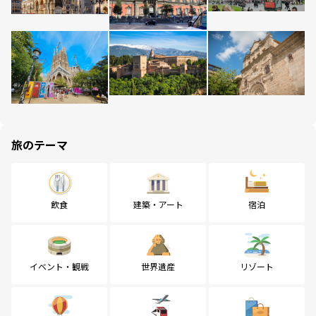
旅のテーマ
飲食
建築・アート
宿泊
イベント・観戦
世界遺産
リゾート