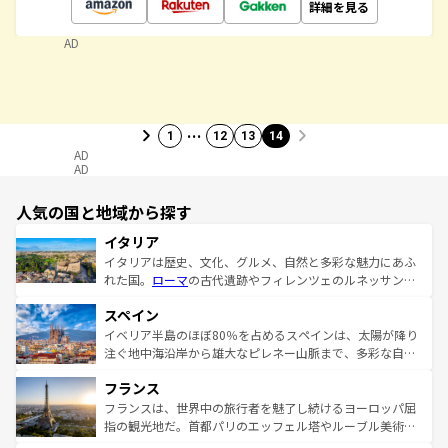
詳細を見る
AD
…
1
12
13
14
AD
AD
人気の国と地域から探す
イタリア
イタリアは歴史、文化、グルメ、自然と多彩な魅力にあふ
れた国。
ローマ
の古代遺跡やフィレンツェのルネッサンス
美術、ヴェネツィアの運河など、歴史あるスポットはもち
スペイン
ろん、トスカーナの美しい田園風景やアマルフィ海岸の絶
景など、自然景観も見逃せない。観光の合間には、本場の
イベリア半島のほぼ80％を占めるスペインは、太陽が降り
ピザやパスタなど、絶品のイタリア料理を堪能することも
注ぐ地中海沿岸から雄大なピレネー山脈まで、多彩な自然
できる。朝目覚めてから夜眠るまで、すべての瞬間を楽し
と文化が詰まったヨーロッパ屈指の旅行先だ。多様な地域
フランス
ませてくれるイタリアで、忘れられない旅をしてみよう！
文化が根付くこの国では、情熱的なフラメンコ、熱気あふ
なお、新着のイタリア情報は
コンテンツ一覧
を参照してほ
れる闘牛、そして美味しいタパスが生活の一部となってい
フランスは、世界中の旅行者を魅了し続けるヨーロッパ屈
しい。
る。首都マドリードの洗練された雰囲気や、バルセロナの
指の観光地だ。首都パリのエッフェル塔やルーブル美術館
アートに溢れた街角から、地方では古代ローマ遺跡や中世
といった象徴的なスポットから、田舎町の古風な美しさま