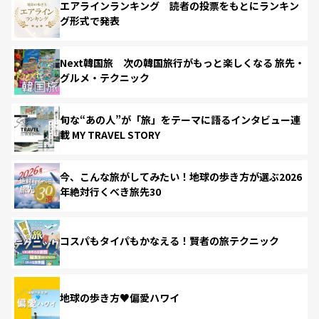
エアラインランキング 読者の投票をもとにランキン
グ形式で発表
Next韓国旅 次の韓国旅行がもっと楽しくなる 旅先・
グルメ・テクニック
旬な“あの人”が「旅」をテーマに語るインタビュー連
載 MY TRAVEL STORY
今、こんな旅がしてみたい！地球の歩き方が選ぶ2026
年絶対行くべき旅先30
コスパもタイパもかなえる！賢者の旅テクニック
地球の歩き方♥偏愛ハワイ