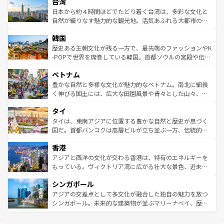
ならではの贅沢な旅のスタイルだ。 なお、新着のアメリカ
台湾
れるおもてなしの心で訪れる人々を迎えてくれるハワイの
リアリーフや大陸中央部にそびえるウルル（エアーズロッ
情報は
コンテンツ一覧
を参照してほしい。
人々、おいしいローカルフードやハワイアンミュージッ
ク）、タスマニアの美しい原生林やケアンズの熱帯雨林な
日本から約４時間ほどでたどり着く台湾は、多彩な文化と
ク、伝統的なフラダンスなど、すべてがハワイの魅力を彩
ど、見どころがたくさん。また、カフェやワイン、オージ
自然が織りなす魅力的な観光地。活気あふれる大都市の台
っている。訪れるたびに新しい発見と感動が待っているハ
ービーフなどの食文化も豊かで、美味しいものであふれて
北やノスタルジックな町並みが人気な九份（ジォウフェ
ワイを、存分に味わってほしい。 なお、新着のハワイ情報
韓国
いる。アクティビティも充実しており、サーフィンやダイ
ン）、静ひつな山岳地帯である台湾東部など、都市の喧騒
は
コンテンツ一覧
を参照してほしい。
ビング、ハイキングなど、アウトドア好きにはたまらな
と山間の静けさが共存しており、訪れる人に新しい発見と
歴史ある王朝文化が残る一方で、最先端のファッションやK
い。オーストラリアの多彩な魅力を存分に味わいつくそ
驚きをもたらしてくれる。また、奥深い台湾の食文化も魅
-POPで世界を席巻している韓国。首都ソウルの宮殿や伝統
う。 なお、新着のオーストラリア情報は
コンテンツ一覧
を
力で、夜市などの屋台グルメから高級料理、ヘルシーで美
家屋が並ぶエリアでは韓国の歴史と文化に浸ることがで
参照してほしい。
ベトナム
容にもいいと評判のスイーツなど、バラエティ豊かな料理
き、地方に足を延ばせば四季折々の自然美を楽しむことが
が味わえる。 なお、新着の台湾情報は
コンテンツ一覧
を参
できる。そして、キムチや焼肉、絶品のストリートフード
豊かな自然と多様な文化が魅力的なベトナム。南北に細長
照してほしい。
まで、さまざまな韓国料理が待っている。夜には、韓国な
く伸びる国土には、広大な田園風景や青々とした山々、世
らではのナイトライフも堪能できる。あたたかいホスピタ
界遺産に登録された壮大な自然景観が点在し、都市部では
タイ
リティに包まれながら、韓国の多彩な魅力を心ゆくまで味
急速な発展と共に伝統が息づく。ハノイの古い町並みやホ
わってみてほしい。 なお、新着の韓国情報は
コンテンツ一
ーチミン市のフランス統治時代の建物も、独特の雰囲気を
タイは、東南アジアに位置する豊かな自然と歴史が息づく
覧
を参照してほしい。
醸し出している。また、バラエティの豊かさとおいしさで
国だ。首都バンコクは高層ビルが立ち並ぶ一方、伝統的な
世界中の食通を魅了してやまないベトナム料理も魅力のひ
寺院や市場がいたるところに点在し、古きよき文化と現代
香港
とつ。フォーやバインミー、ベトナムコーヒーなどは、ぜ
の活気が交差している。北部ではチェンマイなどの山岳地
ひ現地で味わいたい。どの地域を訪れてもあたたかい人々
帯で自然と触れ合い、南部ではプーケットやクラビの美し
アジアと西洋の文化が交わる香港は、特有のエネルギーを
が旅行者を迎えてくれるので、きっと忘れられない旅にな
いビーチでリゾート気分を楽しむことができる。タイ料理
もっている。ヴィクトリア湾に広がる壮大な景色、近未来
るはずだ。 なお、新着のベトナム情報は
コンテンツ一覧
を
は世界的に有名で、屋台から高級レストランまで味覚を刺
的なアートスポット、そして歴史と現代が融合した町並
参照してほしい。
シンガポール
激する。気候は一年中温暖で、どの季節にも異なる楽しみ
み、どこを訪れても感動するはず。観光スポットが密集し
が待っている。親しみやすいタイの人々、仏教を中心とし
ており、効率よく見どころを回れるのも魅力。息をのむよ
アジアの交差点として多文化が融合した独自の魅力を放つ
た文化、そして多様な観光資源が、訪れる旅人を魅了し続
うな絶景から文化的な体験まで、香港を存分に楽しみ尽く
シンガポール。未来的な建築物が並ぶマリーナベイ、歴史
ける。 なお、新着のタイ情報は
コンテンツ一覧
を参照して
そう。 なお、新着の香港情報は
コンテンツ一覧
を参照して
と伝統を感じられるエスニックタウン、多数の緑豊かな公
ほしい。
ほしい。
園や自然保護区など、自然が調和した近代的な景観と文化