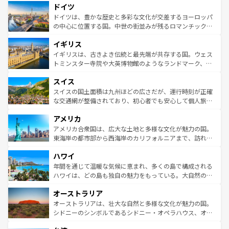
ドイツ
の城塞都市、穏やかなビーチリゾートまで多彩な表情を見
で、幅広い魅力が詰まっている。華麗な宮殿、歴史的な大
せる。地方によって風土や気候が異なるスペインはその個
聖堂、美しいビーチ、そして豊かな自然が、訪れる者を心
ドイツは、豊かな歴史と多彩な文化が交差するヨーロッパ
性で訪れる人を魅了する。 なお、新着のスペイン情報は
コ
から魅了する。また、フランスは美食の国としても知ら
の中心に位置する国。中世の街並みが残るロマンチック街
ンテンツ一覧
を参照してほしい。
れ、フランス料理はユネスコ無形文化遺産にも登録されて
道から、未来を先取りするようなモダンな都市まで多様な
イギリス
いる。シャンパンの発祥地であるランス、プロヴァンスの
顔を持つこの国は、どこを歩いても飽きることがない。ベ
香り高いラベンダー畑など、多彩な楽しみ方が可能だ。さ
ルリンの文化的活気、バイエルン州のアルプスの絶景、そ
イギリスは、古きよき伝統と最先端が共存する国。ウェス
らに、パリ以外の地域にも魅力が溢れており、どの街角に
してライン川沿いのワイン畑といった風景は必見。ビール
トミンスター寺院や大英博物館のようなランドマーク、歴
も豊かな歴史と文化が息づいている。パリ以外の個性あふ
とソーセージを味わいながら地元の人と過ごす楽しい時間
史ある大学都市、美しい丘陵地帯や牧歌的な風景など、エ
れる地方に足を運ぶとそれぞれで全く異なる文化を体験で
スイス
は、お酒好きな人にはぜひ体験してほしい。 なお、新着の
リアごとに異なる魅力がある。また、優雅なアフタヌーン
きるだろう。 なお、新着のフランス情報は
コンテンツ一覧
ドイツ情報は
コンテンツ一覧
を参照してほしい。
ティー、ビール好きにはたまらない英国パブ、サッカー観
スイスの国土面積は九州ほどの広さだが、運行時刻が正確
を参照してほしい。
戦など、本場だからこそできる体験も豊富。イギリスを旅
な交通網が整備されており、初心者でも安心して個人旅行
して楽しみつくそう。 なお、新着のイギリス情報は
コンテ
を楽しめる。日本同様に時刻表どおりの旅が可能だ。中世
アメリカ
ンツ一覧
を参照してほしい。
の建物がそのまま残る町や、スイスならではのユニークな
博物館もあり、アルプス観光だけでなく町歩きも満喫する
アメリカ合衆国は、広大な土地と多様な文化が魅力の国。
ことができる。国民の所得が高いため物価も高いが、旅行
東海岸の都市部から西海岸のカリフォルニアまで、訪れる
者向けの交通パス提供のサービスもあり、うまく活用すれ
場所ごとに異なる風景と体験が待っている。ニューヨーク
ハワイ
ば市内交通費無料で観光を楽しむこともできる。 なお、新
のような巨大都市は、観光、ショッピング、エンターテイ
着のスイス情報は
コンテンツ一覧
を参照してほしい。
ンメントが詰まった刺激的なスポットだ。一方、アメリカ
年間を通じて温暖な気候に恵まれ、多くの島で構成される
西部には大自然が広がり、グランドキャニオンやイエロー
ハワイは、どの島も独自の魅力をもっている。大自然の神
ストーン国立公園といった絶景が堪能できる。さらに、南
秘を感じたいなら、火山が生み出した壮大な景観を誇るハ
オーストラリア
部のニューオーリンズでは、音楽と美食が融合した独特の
ワイ島は見逃せない。また、定番の観光地といえばオアフ
文化が魅力。旅行者はアメリカの各地域で異なる魅力を楽
島だが、静かな自然を求めるならマウイ島やカウアイ島が
オーストラリアは、壮大な自然と多様な文化が魅力の国。
しみながら、その多様性と豊かな歴史を感じることができ
おすすめ。エメラルドグリーンに輝く海をはじめ、豊かな
シドニーのシンボルであるシドニー・オペラハウス、オー
るだろう。車でのロードトリップや列車の旅も、アメリカ
文化や歴史が息づいている。「アロハスピリット」と呼ば
ストラリア東海岸北部に広がる大サンゴ礁地帯グレートバ