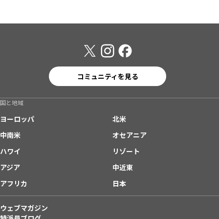
コミュニティを見る
国と地域
ヨーロッパ
北米
中南米
オセアニア
ハワイ
リゾート
アジア
中近東
アフリカ
日本
ウェブマガジン
特派員ブログ