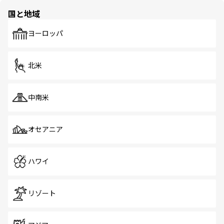
の多様性あふれるカラフルな町は、どこを歩いても新しい
国と地域
発見がある。さらに、治安のよさや充実した公共交通機関
も、旅行者にとっては魅力的なポイント。グルメも豊富
で、ホーカーズは地元の風情を楽しめる外せないスポット
ヨーロッパ
だ。訪れる人を飽きさせないシンガポールで、多様な魅力
を体感しよう。 なお、新着のシンガポール情報は
コンテン
ツ一覧
を参照してほしい。
北米
中南米
オセアニア
ハワイ
リゾート