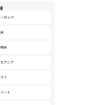
域
ヨーロッパ
北米
中南米
オセアニア
ハワイ
リゾート