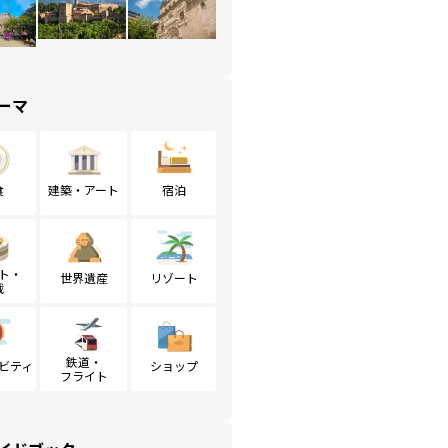
ーマ
食
建築・アート
宿泊
ト・
世界遺産
リゾート
戦
鉄道・
ビティ
ショップ
フライト