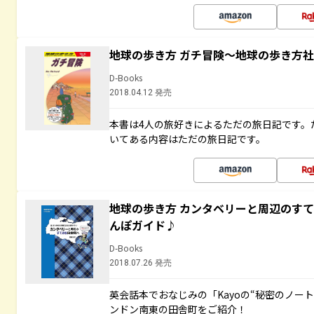
地球の歩き方 ガチ冒険～地球の歩き方
D-Books
2018.04.12 発売
本書は4人の旅好きによるただの旅日記です。
いてある内容はただの旅日記です。
地球の歩き方 カンタベリーと周辺のす
んぽガイド♪
D-Books
2018.07.26 発売
英会話本でおなじみの「Kayoの“秘密のノー
ンドン南東の田舎町をご紹介！