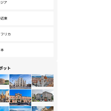
アジア
中近東
アフリカ
日本
ポット