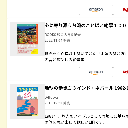
心に寄り添う台湾のことばと絶景１００
BOOKS 旅の名言＆絶景
2022.11.04 発売
世界を４０年以上歩いてきた「地球の歩き方
名言と癒やしの絶景集
地球の歩き方 3 インド・ネパール 1982
D-Books
2018.12.20 発売
1981年、旅人のバイブルとして登場した地
の旅を思い出して欲しい1冊です。