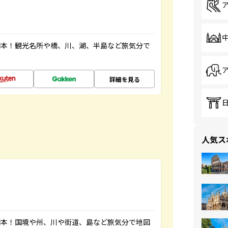
図本！観光名所や橋、川、湖、半島など旅気分で
詳細を見る
人気ス
図本！国境や州、川や街道、島など旅気分で地図