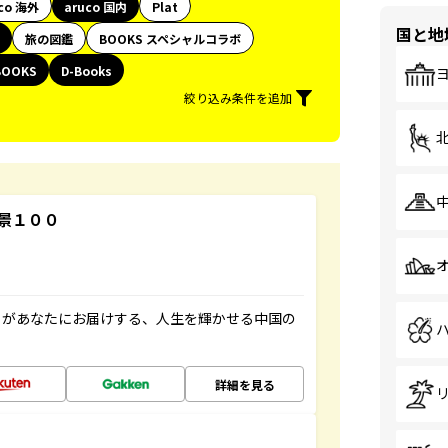
co 海外
aruco 国内
Plat
国と地
旅の図鑑
BOOKS スペシャルコラボ
BOOKS
D-Books
絞り込み条件を追加
景１００
」があなたにお届けする、人生を輝かせる中国の
詳細を見る