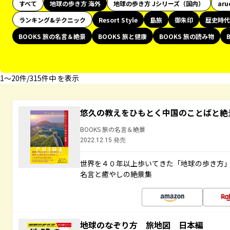
すべて
地球の歩き方 海外
地球の歩き方 Jシリーズ（国内）
aru
ランキング&テクニック
Resort Style
島旅
御朱印
歴史時代
BOOKS 旅の名言＆絶景
BOOKS 旅と健康
BOOKS 旅の読み物
1〜20件/315件中 を表示
悠久の教えをひもとく中国のことばと絶
BOOKS 旅の名言＆絶景
2022.12.15 発売
世界を４０年以上歩いてきた「地球の歩き方
名言と癒やしの絶景集
地球のなぞり方 旅地図 日本編