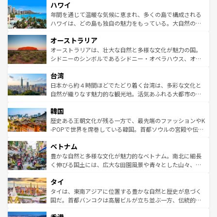
ハワイ
ば市内交通費無料で観光を楽しむこともできる。 なお、新
のような巨大都市は、観光、ショッピング、エンターテイ
着のスイス情報は
コンテンツ一覧
を参照してほしい。
ンメントが詰まった刺激的なスポットだ。一方、アメリカ
年間を通じて温暖な気候に恵まれ、多くの島で構成される
西部には大自然が広がり、グランドキャニオンやイエロー
ハワイは、どの島も独自の魅力をもっている。大自然の神
ストーン国立公園といった絶景が堪能できる。さらに、南
秘を感じたいなら、火山が生み出した壮大な景観を誇るハ
オーストラリア
部のニューオーリンズでは、音楽と美食が融合した独特の
ワイ島は見逃せない。また、定番の観光地といえばオアフ
文化が魅力。旅行者はアメリカの各地域で異なる魅力を楽
島だが、静かな自然を求めるならマウイ島やカウアイ島が
オーストラリアは、壮大な自然と多様な文化が魅力の国。
しみながら、その多様性と豊かな歴史を感じることができ
おすすめ。エメラルドグリーンに輝く海をはじめ、豊かな
シドニーのシンボルであるシドニー・オペラハウス、オー
るだろう。車でのロードトリップや列車の旅も、アメリカ
文化や歴史が息づいている。「アロハスピリット」と呼ば
ストラリア東海岸北部に広がる大サンゴ礁地帯グレートバ
ならではの贅沢な旅のスタイルだ。 なお、新着のアメリカ
台湾
れるおもてなしの心で訪れる人々を迎えてくれるハワイの
リアリーフや大陸中央部にそびえるウルル（エアーズロッ
情報は
コンテンツ一覧
を参照してほしい。
人々、おいしいローカルフードやハワイアンミュージッ
ク）、タスマニアの美しい原生林やケアンズの熱帯雨林な
日本から約４時間ほどでたどり着く台湾は、多彩な文化と
ク、伝統的なフラダンスなど、すべてがハワイの魅力を彩
ど、見どころがたくさん。また、カフェやワイン、オージ
自然が織りなす魅力的な観光地。活気あふれる大都市の台
っている。訪れるたびに新しい発見と感動が待っているハ
ービーフなどの食文化も豊かで、美味しいものであふれて
北やノスタルジックな町並みが人気な九份（ジォウフェ
ワイを、存分に味わってほしい。 なお、新着のハワイ情報
韓国
いる。アクティビティも充実しており、サーフィンやダイ
ン）、静ひつな山岳地帯である台湾東部など、都市の喧騒
は
コンテンツ一覧
を参照してほしい。
ビング、ハイキングなど、アウトドア好きにはたまらな
と山間の静けさが共存しており、訪れる人に新しい発見と
歴史ある王朝文化が残る一方で、最先端のファッションやK
い。オーストラリアの多彩な魅力を存分に味わいつくそ
驚きをもたらしてくれる。また、奥深い台湾の食文化も魅
-POPで世界を席巻している韓国。首都ソウルの宮殿や伝統
う。 なお、新着のオーストラリア情報は
コンテンツ一覧
を
力で、夜市などの屋台グルメから高級料理、ヘルシーで美
家屋が並ぶエリアでは韓国の歴史と文化に浸ることがで
参照してほしい。
ベトナム
容にもいいと評判のスイーツなど、バラエティ豊かな料理
き、地方に足を延ばせば四季折々の自然美を楽しむことが
が味わえる。 なお、新着の台湾情報は
コンテンツ一覧
を参
できる。そして、キムチや焼肉、絶品のストリートフード
豊かな自然と多様な文化が魅力的なベトナム。南北に細長
照してほしい。
まで、さまざまな韓国料理が待っている。夜には、韓国な
く伸びる国土には、広大な田園風景や青々とした山々、世
らではのナイトライフも堪能できる。あたたかいホスピタ
界遺産に登録された壮大な自然景観が点在し、都市部では
タイ
リティに包まれながら、韓国の多彩な魅力を心ゆくまで味
急速な発展と共に伝統が息づく。ハノイの古い町並みやホ
わってみてほしい。 なお、新着の韓国情報は
コンテンツ一
ーチミン市のフランス統治時代の建物も、独特の雰囲気を
タイは、東南アジアに位置する豊かな自然と歴史が息づく
覧
を参照してほしい。
醸し出している。また、バラエティの豊かさとおいしさで
国だ。首都バンコクは高層ビルが立ち並ぶ一方、伝統的な
世界中の食通を魅了してやまないベトナム料理も魅力のひ
寺院や市場がいたるところに点在し、古きよき文化と現代
とつ。フォーやバインミー、ベトナムコーヒーなどは、ぜ