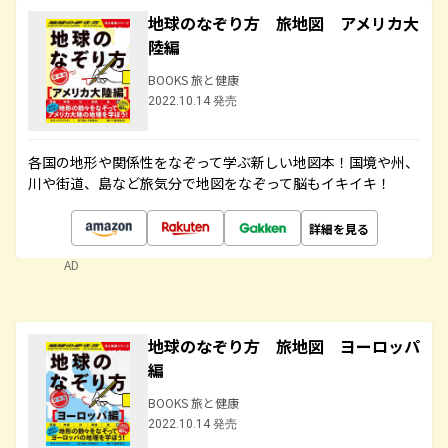
地球のなぞり方 旅地図 アメリカ大
陸編
BOOKS 旅と健康
2022.10.14 発売
各国の地形や関係性をなぞって学ぶ新しい地図本！国境や州、
川や街道、島など旅気分で地図をなぞって脳もイキイキ！
詳細を見る
AD
地球のなぞり方 旅地図 ヨーロッパ
編
BOOKS 旅と健康
2022.10.14 発売