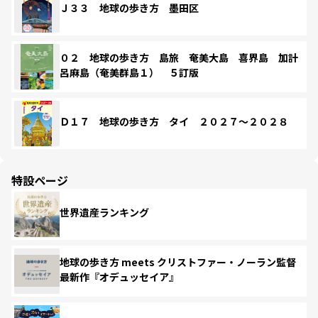
Ｊ３３ 地球の歩き方 墨田区
０２ 地球の歩き方 島旅 奄美大島 喜界島 加計
呂麻島（奄美群島１） ５訂版
Ｄ１７ 地球の歩き方 タイ ２０２７～２０２８
特設ページ
世界遺産ランキング
地球の歩き方 meets クリストファー・ノーラン監督
最新作『オデュッセイア』