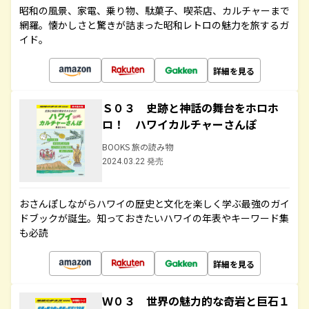
昭和の風景、家電、乗り物、駄菓子、喫茶店、カルチャーまで
網羅。懐かしさと驚きが詰まった昭和レトロの魅力を旅するガ
イド。
詳細を見る
Ｓ０３ 史跡と神話の舞台をホロホ
ロ！ ハワイカルチャーさんぽ
BOOKS 旅の読み物
2024.03.22 発売
おさんぽしながらハワイの歴史と文化を楽しく学ぶ最強のガイ
ドブックが誕生。知っておきたいハワイの年表やキーワード集
も必読
詳細を見る
Ｗ０３ 世界の魅力的な奇岩と巨石１