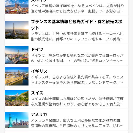
景など、自然景観も見逃せない。観光の合間には、本場の
イベリア半島のほぼ80％を占めるスペインは、太陽が降り
ピザやパスタなど、絶品のイタリア料理を堪能することも
注ぐ地中海沿岸から雄大なピレネー山脈まで、多彩な自然
できる。朝目覚めてから夜眠るまで、すべての瞬間を楽し
と文化が詰まったヨーロッパ屈指の旅行先だ。多様な地域
フランスの基本情報と観光ガイド・有名観光スポ
ませてくれるイタリアで、忘れられない旅をしてみよう！
文化が根付くこの国では、情熱的なフラメンコ、熱気あふ
なお、新着のイタリア情報は
コンテンツ一覧
を参照してほ
れる闘牛、そして美味しいタパスが生活の一部となってい
ット
しい。
る。首都マドリードの洗練された雰囲気や、バルセロナの
フランスは、世界中の旅行者を魅了し続けるヨーロッパ屈
アートに溢れた街角から、地方では古代ローマ遺跡や中世
指の観光地だ。首都パリのエッフェル塔やルーブル美術館
の城塞都市、穏やかなビーチリゾートまで多彩な表情を見
といった象徴的なスポットから、田舎町の古風な美しさま
せる。地方によって風土や気候が異なるスペインはその個
ドイツ
で、幅広い魅力が詰まっている。華麗な宮殿、歴史的な大
性で訪れる人を魅了する。 なお、新着のスペイン情報は
コ
聖堂、美しいビーチ、そして豊かな自然が、訪れる者を心
ドイツは、豊かな歴史と多彩な文化が交差するヨーロッパ
ンテンツ一覧
を参照してほしい。
から魅了する。また、フランスは美食の国としても知ら
の中心に位置する国。中世の街並みが残るロマンチック街
れ、フランス料理はユネスコ無形文化遺産にも登録されて
道から、未来を先取りするようなモダンな都市まで多様な
イギリス
いる。シャンパンの発祥地であるランス、プロヴァンスの
顔を持つこの国は、どこを歩いても飽きることがない。ベ
香り高いラベンダー畑など、多彩な楽しみ方が可能だ。さ
ルリンの文化的活気、バイエルン州のアルプスの絶景、そ
イギリスは、古きよき伝統と最先端が共存する国。ウェス
らに、パリ以外の地域にも魅力が溢れており、どの街角に
してライン川沿いのワイン畑といった風景は必見。ビール
トミンスター寺院や大英博物館のようなランドマーク、歴
も豊かな歴史と文化が息づいている。パリ以外の個性あふ
とソーセージを味わいながら地元の人と過ごす楽しい時間
史ある大学都市、美しい丘陵地帯や牧歌的な風景など、エ
れる地方に足を運ぶとそれぞれで全く異なる文化を体験で
スイス
は、お酒好きな人にはぜひ体験してほしい。 なお、新着の
リアごとに異なる魅力がある。また、優雅なアフタヌーン
きるだろう。 なお、新着のフランス情報は
コンテンツ一覧
ドイツ情報は
コンテンツ一覧
を参照してほしい。
ティー、ビール好きにはたまらない英国パブ、サッカー観
スイスの国土面積は九州ほどの広さだが、運行時刻が正確
を参照してほしい。
戦など、本場だからこそできる体験も豊富。イギリスを旅
な交通網が整備されており、初心者でも安心して個人旅行
して楽しみつくそう。 なお、新着のイギリス情報は
コンテ
を楽しめる。日本同様に時刻表どおりの旅が可能だ。中世
アメリカ
ンツ一覧
を参照してほしい。
の建物がそのまま残る町や、スイスならではのユニークな
博物館もあり、アルプス観光だけでなく町歩きも満喫する
アメリカ合衆国は、広大な土地と多様な文化が魅力の国。
ことができる。国民の所得が高いため物価も高いが、旅行
東海岸の都市部から西海岸のカリフォルニアまで、訪れる
者向けの交通パス提供のサービスもあり、うまく活用すれ
場所ごとに異なる風景と体験が待っている。ニューヨーク