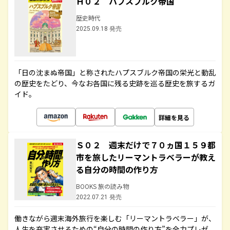
Ｈ０２ ハプスブルク帝国
歴史時代
2025.09.18 発売
「日の沈まぬ帝国」と称されたハプスブルク帝国の栄光と動乱
の歴史をたどり、今なお各国に残る史跡を巡る歴史を旅するガ
イド。
詳細を見る
Ｓ０２ 週末だけで７０ヵ国１５９都
市を旅したリーマントラベラーが教え
る自分の時間の作り方
BOOKS 旅の読み物
2022.07.21 発売
働きながら週末海外旅行を楽しむ「リーマントラベラー」が、
人生を充実させるための“自分の時間の作り方”を全力プレゼ