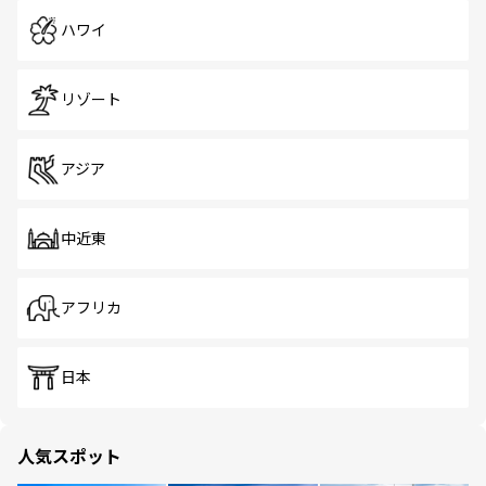
ハワイ
リゾート
アジア
中近東
アフリカ
日本
人気スポット