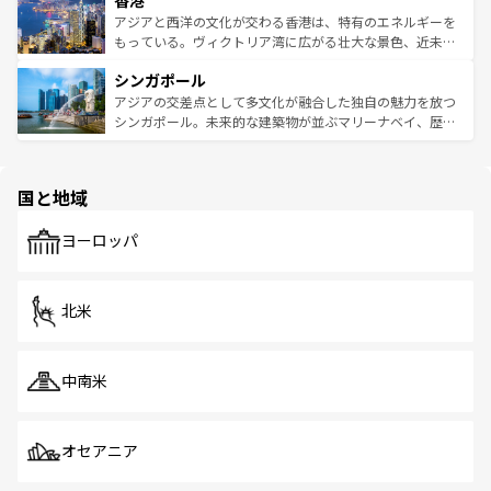
香港
の活気が交差している。北部ではチェンマイなどの山岳地
ひ現地で味わいたい。どの地域を訪れてもあたたかい人々
帯で自然と触れ合い、南部ではプーケットやクラビの美し
アジアと西洋の文化が交わる香港は、特有のエネルギーを
が旅行者を迎えてくれるので、きっと忘れられない旅にな
いビーチでリゾート気分を楽しむことができる。タイ料理
もっている。ヴィクトリア湾に広がる壮大な景色、近未来
るはずだ。 なお、新着のベトナム情報は
コンテンツ一覧
を
は世界的に有名で、屋台から高級レストランまで味覚を刺
的なアートスポット、そして歴史と現代が融合した町並
参照してほしい。
シンガポール
激する。気候は一年中温暖で、どの季節にも異なる楽しみ
み、どこを訪れても感動するはず。観光スポットが密集し
が待っている。親しみやすいタイの人々、仏教を中心とし
ており、効率よく見どころを回れるのも魅力。息をのむよ
アジアの交差点として多文化が融合した独自の魅力を放つ
た文化、そして多様な観光資源が、訪れる旅人を魅了し続
うな絶景から文化的な体験まで、香港を存分に楽しみ尽く
シンガポール。未来的な建築物が並ぶマリーナベイ、歴史
ける。 なお、新着のタイ情報は
コンテンツ一覧
を参照して
そう。 なお、新着の香港情報は
コンテンツ一覧
を参照して
と伝統を感じられるエスニックタウン、多数の緑豊かな公
ほしい。
ほしい。
園や自然保護区など、自然が調和した近代的な景観と文化
の多様性あふれるカラフルな町は、どこを歩いても新しい
国と地域
発見がある。さらに、治安のよさや充実した公共交通機関
も、旅行者にとっては魅力的なポイント。グルメも豊富
で、ホーカーズは地元の風情を楽しめる外せないスポット
ヨーロッパ
だ。訪れる人を飽きさせないシンガポールで、多様な魅力
を体感しよう。 なお、新着のシンガポール情報は
コンテン
ツ一覧
を参照してほしい。
北米
中南米
オセアニア