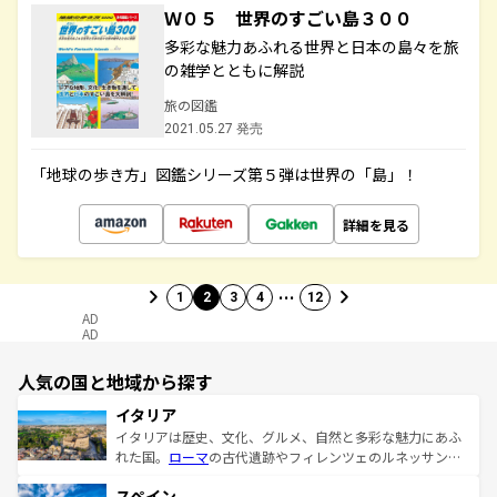
Ｗ０５ 世界のすごい島３００
多彩な魅力あふれる世界と日本の島々を旅
の雑学とともに解説
旅の図鑑
2021.05.27 発売
「地球の歩き方」図鑑シリーズ第５弾は世界の「島」！
詳細を見る
…
1
2
3
4
12
AD
AD
人気の国と地域から探す
イタリア
イタリアは歴史、文化、グルメ、自然と多彩な魅力にあふ
れた国。
ローマ
の古代遺跡やフィレンツェのルネッサンス
美術、ヴェネツィアの運河など、歴史あるスポットはもち
スペイン
ろん、トスカーナの美しい田園風景やアマルフィ海岸の絶