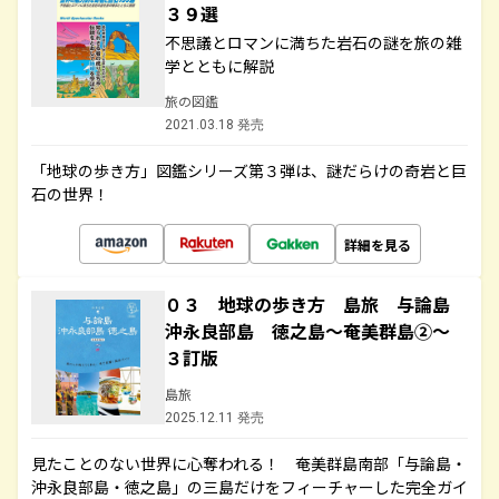
３９選
不思議とロマンに満ちた岩石の謎を旅の雑
学とともに解説
旅の図鑑
2021.03.18 発売
「地球の歩き方」図鑑シリーズ第３弾は、謎だらけの奇岩と巨
石の世界！
詳細を見る
０３ 地球の歩き方 島旅 与論島
沖永良部島 徳之島～奄美群島②～
３訂版
島旅
2025.12.11 発売
見たことのない世界に心奪われる！ 奄美群島南部「与論島・
沖永良部島・徳之島」の三島だけをフィーチャーした完全ガイ