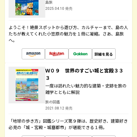
島旅
2025.04.10 発売
ようこそ！絶景スポットから遊び方、カルチャーまで、島の人
たちが教えてくれた小笠原の魅力を１冊に凝縮。さあ、島旅
へ。
詳細を見る
Ｗ０９ 世界のすごい城と宮殿３３
３
一度は訪れたい魅力的な建築・史跡を旅の
雑学とともに解説
旅の図鑑
2021.08.12 発売
「地球の歩き方」図鑑シリーズ第９弾は、歴史好き、建築好き
必見の「城・宮殿・城塞都市」が堪能できる１冊。