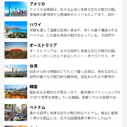
アメリカ
ンツ一覧
を参照してほしい。
の建物がそのまま残る町や、スイスならではのユニークな
博物館もあり、アルプス観光だけでなく町歩きも満喫する
アメリカ合衆国は、広大な土地と多様な文化が魅力の国。
ことができる。国民の所得が高いため物価も高いが、旅行
東海岸の都市部から西海岸のカリフォルニアまで、訪れる
者向けの交通パス提供のサービスもあり、うまく活用すれ
場所ごとに異なる風景と体験が待っている。ニューヨーク
ハワイ
ば市内交通費無料で観光を楽しむこともできる。 なお、新
のような巨大都市は、観光、ショッピング、エンターテイ
着のスイス情報は
コンテンツ一覧
を参照してほしい。
ンメントが詰まった刺激的なスポットだ。一方、アメリカ
年間を通じて温暖な気候に恵まれ、多くの島で構成される
西部には大自然が広がり、グランドキャニオンやイエロー
ハワイは、どの島も独自の魅力をもっている。大自然の神
ストーン国立公園といった絶景が堪能できる。さらに、南
秘を感じたいなら、火山が生み出した壮大な景観を誇るハ
オーストラリア
部のニューオーリンズでは、音楽と美食が融合した独特の
ワイ島は見逃せない。また、定番の観光地といえばオアフ
文化が魅力。旅行者はアメリカの各地域で異なる魅力を楽
島だが、静かな自然を求めるならマウイ島やカウアイ島が
オーストラリアは、壮大な自然と多様な文化が魅力の国。
しみながら、その多様性と豊かな歴史を感じることができ
おすすめ。エメラルドグリーンに輝く海をはじめ、豊かな
シドニーのシンボルであるシドニー・オペラハウス、オー
るだろう。車でのロードトリップや列車の旅も、アメリカ
文化や歴史が息づいている。「アロハスピリット」と呼ば
ストラリア東海岸北部に広がる大サンゴ礁地帯グレートバ
ならではの贅沢な旅のスタイルだ。 なお、新着のアメリカ
台湾
れるおもてなしの心で訪れる人々を迎えてくれるハワイの
リアリーフや大陸中央部にそびえるウルル（エアーズロッ
情報は
コンテンツ一覧
を参照してほしい。
人々、おいしいローカルフードやハワイアンミュージッ
ク）、タスマニアの美しい原生林やケアンズの熱帯雨林な
日本から約４時間ほどでたどり着く台湾は、多彩な文化と
ク、伝統的なフラダンスなど、すべてがハワイの魅力を彩
ど、見どころがたくさん。また、カフェやワイン、オージ
自然が織りなす魅力的な観光地。活気あふれる大都市の台
っている。訪れるたびに新しい発見と感動が待っているハ
ービーフなどの食文化も豊かで、美味しいものであふれて
北やノスタルジックな町並みが人気な九份（ジォウフェ
ワイを、存分に味わってほしい。 なお、新着のハワイ情報
韓国
いる。アクティビティも充実しており、サーフィンやダイ
ン）、静ひつな山岳地帯である台湾東部など、都市の喧騒
は
コンテンツ一覧
を参照してほしい。
ビング、ハイキングなど、アウトドア好きにはたまらな
と山間の静けさが共存しており、訪れる人に新しい発見と
歴史ある王朝文化が残る一方で、最先端のファッションやK
い。オーストラリアの多彩な魅力を存分に味わいつくそ
驚きをもたらしてくれる。また、奥深い台湾の食文化も魅
-POPで世界を席巻している韓国。首都ソウルの宮殿や伝統
う。 なお、新着のオーストラリア情報は
コンテンツ一覧
を
力で、夜市などの屋台グルメから高級料理、ヘルシーで美
家屋が並ぶエリアでは韓国の歴史と文化に浸ることがで
参照してほしい。
ベトナム
容にもいいと評判のスイーツなど、バラエティ豊かな料理
き、地方に足を延ばせば四季折々の自然美を楽しむことが
が味わえる。 なお、新着の台湾情報は
コンテンツ一覧
を参
できる。そして、キムチや焼肉、絶品のストリートフード
豊かな自然と多様な文化が魅力的なベトナム。南北に細長
照してほしい。
まで、さまざまな韓国料理が待っている。夜には、韓国な
く伸びる国土には、広大な田園風景や青々とした山々、世
らではのナイトライフも堪能できる。あたたかいホスピタ
界遺産に登録された壮大な自然景観が点在し、都市部では