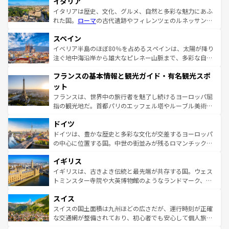
イタリア
イタリアは歴史、文化、グルメ、自然と多彩な魅力にあふ
れた国。
ローマ
の古代遺跡やフィレンツェのルネッサンス
美術、ヴェネツィアの運河など、歴史あるスポットはもち
スペイン
ろん、トスカーナの美しい田園風景やアマルフィ海岸の絶
景など、自然景観も見逃せない。観光の合間には、本場の
イベリア半島のほぼ80％を占めるスペインは、太陽が降り
ピザやパスタなど、絶品のイタリア料理を堪能することも
注ぐ地中海沿岸から雄大なピレネー山脈まで、多彩な自然
できる。朝目覚めてから夜眠るまで、すべての瞬間を楽し
と文化が詰まったヨーロッパ屈指の旅行先だ。多様な地域
フランスの基本情報と観光ガイド・有名観光スポ
ませてくれるイタリアで、忘れられない旅をしてみよう！
文化が根付くこの国では、情熱的なフラメンコ、熱気あふ
なお、新着のイタリア情報は
コンテンツ一覧
を参照してほ
れる闘牛、そして美味しいタパスが生活の一部となってい
ット
しい。
る。首都マドリードの洗練された雰囲気や、バルセロナの
フランスは、世界中の旅行者を魅了し続けるヨーロッパ屈
アートに溢れた街角から、地方では古代ローマ遺跡や中世
指の観光地だ。首都パリのエッフェル塔やルーブル美術館
の城塞都市、穏やかなビーチリゾートまで多彩な表情を見
といった象徴的なスポットから、田舎町の古風な美しさま
せる。地方によって風土や気候が異なるスペインはその個
ドイツ
で、幅広い魅力が詰まっている。華麗な宮殿、歴史的な大
性で訪れる人を魅了する。 なお、新着のスペイン情報は
コ
聖堂、美しいビーチ、そして豊かな自然が、訪れる者を心
ドイツは、豊かな歴史と多彩な文化が交差するヨーロッパ
ンテンツ一覧
を参照してほしい。
から魅了する。また、フランスは美食の国としても知ら
の中心に位置する国。中世の街並みが残るロマンチック街
れ、フランス料理はユネスコ無形文化遺産にも登録されて
道から、未来を先取りするようなモダンな都市まで多様な
イギリス
いる。シャンパンの発祥地であるランス、プロヴァンスの
顔を持つこの国は、どこを歩いても飽きることがない。ベ
香り高いラベンダー畑など、多彩な楽しみ方が可能だ。さ
ルリンの文化的活気、バイエルン州のアルプスの絶景、そ
イギリスは、古きよき伝統と最先端が共存する国。ウェス
らに、パリ以外の地域にも魅力が溢れており、どの街角に
してライン川沿いのワイン畑といった風景は必見。ビール
トミンスター寺院や大英博物館のようなランドマーク、歴
も豊かな歴史と文化が息づいている。パリ以外の個性あふ
とソーセージを味わいながら地元の人と過ごす楽しい時間
史ある大学都市、美しい丘陵地帯や牧歌的な風景など、エ
れる地方に足を運ぶとそれぞれで全く異なる文化を体験で
スイス
は、お酒好きな人にはぜひ体験してほしい。 なお、新着の
リアごとに異なる魅力がある。また、優雅なアフタヌーン
きるだろう。 なお、新着のフランス情報は
コンテンツ一覧
ドイツ情報は
コンテンツ一覧
を参照してほしい。
ティー、ビール好きにはたまらない英国パブ、サッカー観
スイスの国土面積は九州ほどの広さだが、運行時刻が正確
を参照してほしい。
戦など、本場だからこそできる体験も豊富。イギリスを旅
な交通網が整備されており、初心者でも安心して個人旅行
して楽しみつくそう。 なお、新着のイギリス情報は
コンテ
を楽しめる。日本同様に時刻表どおりの旅が可能だ。中世