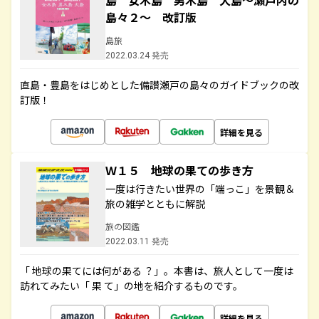
島 女木島 男木島 犬島～瀬戸内の
島々２～ 改訂版
島旅
2022.03.24 発売
直島・豊島をはじめとした備讃瀬戸の島々のガイドブックの改
訂版！
詳細を見る
Ｗ１５ 地球の果ての歩き方
一度は行きたい世界の「端っこ」を景観＆
旅の雑学とともに解説
旅の図鑑
2022.03.11 発売
「 地球の果てには何がある ？」。本書は、旅人として一度は
訪れてみたい「 果 て」の地を紹介するものです。
詳細を見る