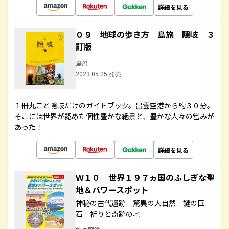
詳細を見る
０９ 地球の歩き方 島旅 隠岐 ３
訂版
島旅
2023.05.25 発売
１冊丸ごと隠岐だけのガイドブック。出雲空港から約３０分。
そこには世界が認めた個性豊かな絶景と、豊かな人々の営みが
あった！
詳細を見る
Ｗ１０ 世界１９７ヵ国のふしぎな聖
地＆パワースポット
神秘の古代遺跡 驚異の大自然 謎の巨
石 祈りと奇跡の地