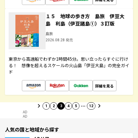
１５ 地球の歩き方 島旅 伊豆大
島 利島（伊豆諸島①）３訂版
島旅
2026.08.28 発売
東京から高速船でわずか1時間45分。思い立ったらすぐに行け
る！ 想像を超えるスケールの火山島「伊豆大島」の完全ガイ
ド
詳細を見る
…
1
2
3
4
5
12
AD
AD
人気の国と地域から探す