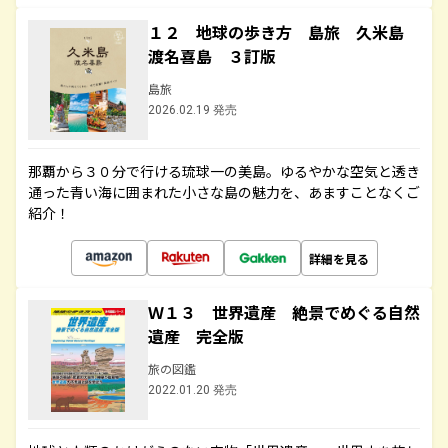
１２ 地球の歩き方 島旅 久米島
渡名喜島 ３訂版
島旅
2026.02.19 発売
那覇から３０分で行ける琉球一の美島。ゆるやかな空気と透き
通った青い海に囲まれた小さな島の魅力を、あますことなくご
紹介！
詳細を見る
Ｗ１３ 世界遺産 絶景でめぐる自然
遺産 完全版
旅の図鑑
2022.01.20 発売