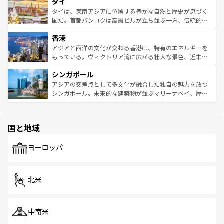
タイ
リティに包まれながら、韓国の多彩な魅力を心ゆくまで味
急速な発展と共に伝統が息づく。ハノイの古い町並みやホ
わってみてほしい。 なお、新着の韓国情報は
コンテンツ一
ーチミン市のフランス統治時代の建物も、独特の雰囲気を
タイは、東南アジアに位置する豊かな自然と歴史が息づく
覧
を参照してほしい。
醸し出している。また、バラエティの豊かさとおいしさで
国だ。首都バンコクは高層ビルが立ち並ぶ一方、伝統的な
世界中の食通を魅了してやまないベトナム料理も魅力のひ
寺院や市場がいたるところに点在し、古きよき文化と現代
香港
とつ。フォーやバインミー、ベトナムコーヒーなどは、ぜ
の活気が交差している。北部ではチェンマイなどの山岳地
ひ現地で味わいたい。どの地域を訪れてもあたたかい人々
帯で自然と触れ合い、南部ではプーケットやクラビの美し
アジアと西洋の文化が交わる香港は、特有のエネルギーを
が旅行者を迎えてくれるので、きっと忘れられない旅にな
いビーチでリゾート気分を楽しむことができる。タイ料理
もっている。ヴィクトリア湾に広がる壮大な景色、近未来
るはずだ。 なお、新着のベトナム情報は
コンテンツ一覧
を
は世界的に有名で、屋台から高級レストランまで味覚を刺
的なアートスポット、そして歴史と現代が融合した町並
参照してほしい。
シンガポール
激する。気候は一年中温暖で、どの季節にも異なる楽しみ
み、どこを訪れても感動するはず。観光スポットが密集し
が待っている。親しみやすいタイの人々、仏教を中心とし
ており、効率よく見どころを回れるのも魅力。息をのむよ
アジアの交差点として多文化が融合した独自の魅力を放つ
た文化、そして多様な観光資源が、訪れる旅人を魅了し続
うな絶景から文化的な体験まで、香港を存分に楽しみ尽く
シンガポール。未来的な建築物が並ぶマリーナベイ、歴史
ける。 なお、新着のタイ情報は
コンテンツ一覧
を参照して
そう。 なお、新着の香港情報は
コンテンツ一覧
を参照して
と伝統を感じられるエスニックタウン、多数の緑豊かな公
ほしい。
ほしい。
園や自然保護区など、自然が調和した近代的な景観と文化
の多様性あふれるカラフルな町は、どこを歩いても新しい
国と地域
発見がある。さらに、治安のよさや充実した公共交通機関
も、旅行者にとっては魅力的なポイント。グルメも豊富
で、ホーカーズは地元の風情を楽しめる外せないスポット
ヨーロッパ
だ。訪れる人を飽きさせないシンガポールで、多様な魅力
を体感しよう。 なお、新着のシンガポール情報は
コンテン
ツ一覧
を参照してほしい。
北米
中南米