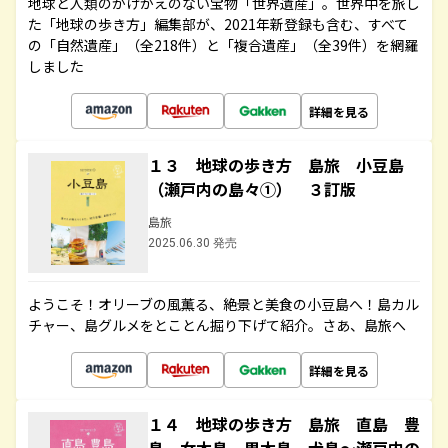
地球と人類のかけがえのない宝物「世界遺産」。世界中を旅し
た「地球の歩き方」編集部が、2021年新登録も含む、すべて
の「自然遺産」（全218件）と「複合遺産」（全39件）を網羅
しました
詳細を見る
１３ 地球の歩き方 島旅 小豆島
（瀬戸内の島々①） ３訂版
島旅
2025.06.30 発売
ようこそ！オリーブの風薫る、絶景と美食の小豆島へ！島カル
チャー、島グルメをとことん掘り下げて紹介。さあ、島旅へ
詳細を見る
１４ 地球の歩き方 島旅 直島 豊