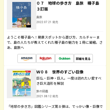
０７ 地球の歩き方 島旅 種子島
３訂版
島旅
2022.07.21 発売
ようこそ種子島へ！絶景スポットから遊び方、カルチャーま
で、島の人たちが教えてくれた種子島の魅力を１冊に凝縮。さ
あ、島旅へ
詳細を見る
Ｗ０８ 世界のすごい巨像
巨仏・巨神・巨人。一度は訪れたい愛すべ
き巨大造形を解説
旅の図鑑
2021.08.12 発売
「地球の歩き方」図鑑シリーズ第８弾は、でっかい像・巨像で