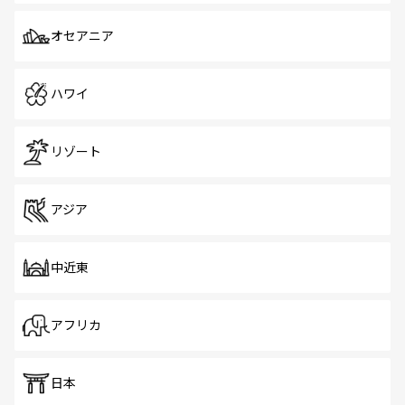
オセアニア
ハワイ
リゾート
アジア
中近東
アフリカ
日本