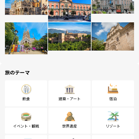
旅のテーマ
飲食
建築・アート
宿泊
イベント・観戦
世界遺産
リゾート