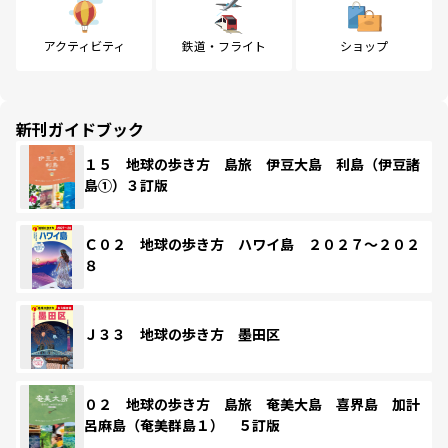
アクティビティ
鉄道・フライト
ショップ
新刊ガイドブック
１５ 地球の歩き方 島旅 伊豆大島 利島（伊豆諸
島①）３訂版
Ｃ０２ 地球の歩き方 ハワイ島 ２０２７～２０２
８
Ｊ３３ 地球の歩き方 墨田区
０２ 地球の歩き方 島旅 奄美大島 喜界島 加計
呂麻島（奄美群島１） ５訂版