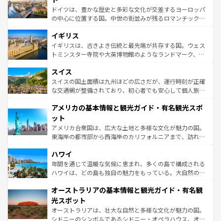
ンテンツ一覧
を参照してほしい。
から魅了する。また、フランスは美食の国としても知ら
ドイツは、豊かな歴史と多彩な文化が交差するヨーロッパ
れ、フランス料理はユネスコ無形文化遺産にも登録されて
の中心に位置する国。中世の街並みが残るロマンチック街
いる。シャンパンの発祥地であるランス、プロヴァンスの
道から、未来を先取りするようなモダンな都市まで多様な
香り高いラベンダー畑など、多彩な楽しみ方が可能だ。さ
イギリス
顔を持つこの国は、どこを歩いても飽きることがない。ベ
らに、パリ以外の地域にも魅力が溢れており、どの街角に
ルリンの文化的活気、バイエルン州のアルプスの絶景、そ
イギリスは、古きよき伝統と最先端が共存する国。ウェス
も豊かな歴史と文化が息づいている。パリ以外の個性あふ
してライン川沿いのワイン畑といった風景は必見。ビール
トミンスター寺院や大英博物館のようなランドマーク、歴
れる地方に足を運ぶとそれぞれで全く異なる文化を体験で
とソーセージを味わいながら地元の人と過ごす楽しい時間
史ある大学都市、美しい丘陵地帯や牧歌的な風景など、エ
きるだろう。 なお、新着のフランス情報は
コンテンツ一覧
スイス
は、お酒好きな人にはぜひ体験してほしい。 なお、新着の
リアごとに異なる魅力がある。また、優雅なアフタヌーン
を参照してほしい。
ドイツ情報は
コンテンツ一覧
を参照してほしい。
ティー、ビール好きにはたまらない英国パブ、サッカー観
スイスの国土面積は九州ほどの広さだが、運行時刻が正確
戦など、本場だからこそできる体験も豊富。イギリスを旅
な交通網が整備されており、初心者でも安心して個人旅行
して楽しみつくそう。 なお、新着のイギリス情報は
コンテ
を楽しめる。日本同様に時刻表どおりの旅が可能だ。中世
アメリカの基本情報と観光ガイド・有名観光スポ
ンツ一覧
を参照してほしい。
の建物がそのまま残る町や、スイスならではのユニークな
博物館もあり、アルプス観光だけでなく町歩きも満喫する
ット
ことができる。国民の所得が高いため物価も高いが、旅行
アメリカ合衆国は、広大な土地と多様な文化が魅力の国。
者向けの交通パス提供のサービスもあり、うまく活用すれ
東海岸の都市部から西海岸のカリフォルニアまで、訪れる
ば市内交通費無料で観光を楽しむこともできる。 なお、新
場所ごとに異なる風景と体験が待っている。ニューヨーク
着のスイス情報は
コンテンツ一覧
を参照してほしい。
ハワイ
のような巨大都市は、観光、ショッピング、エンターテイ
ンメントが詰まった刺激的なスポットだ。一方、アメリカ
年間を通じて温暖な気候に恵まれ、多くの島で構成される
西部には大自然が広がり、グランドキャニオンやイエロー
ハワイは、どの島も独自の魅力をもっている。大自然の神
ストーン国立公園といった絶景が堪能できる。さらに、南
秘を感じたいなら、火山が生み出した壮大な景観を誇るハ
オーストラリアの基本情報と観光ガイド・有名観
部のニューオーリンズでは、音楽と美食が融合した独特の
ワイ島は見逃せない。また、定番の観光地といえばオアフ
文化が魅力。旅行者はアメリカの各地域で異なる魅力を楽
島だが、静かな自然を求めるならマウイ島やカウアイ島が
光スポット
しみながら、その多様性と豊かな歴史を感じることができ
おすすめ。エメラルドグリーンに輝く海をはじめ、豊かな
オーストラリアは、壮大な自然と多様な文化が魅力の国。
るだろう。車でのロードトリップや列車の旅も、アメリカ
文化や歴史が息づいている。「アロハスピリット」と呼ば
シドニーのシンボルであるシドニー・オペラハウス、オー