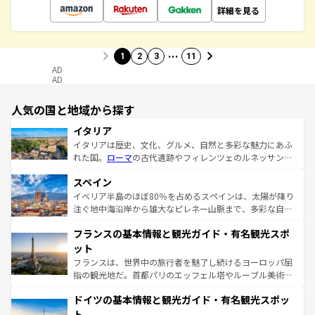
詳細を見る
…
1
2
3
11
AD
AD
人気の国と地域から探す
イタリア
イタリアは歴史、文化、グルメ、自然と多彩な魅力にあふ
れた国。
ローマ
の古代遺跡やフィレンツェのルネッサンス
美術、ヴェネツィアの運河など、歴史あるスポットはもち
スペイン
ろん、トスカーナの美しい田園風景やアマルフィ海岸の絶
景など、自然景観も見逃せない。観光の合間には、本場の
イベリア半島のほぼ80％を占めるスペインは、太陽が降り
ピザやパスタなど、絶品のイタリア料理を堪能することも
注ぐ地中海沿岸から雄大なピレネー山脈まで、多彩な自然
できる。朝目覚めてから夜眠るまで、すべての瞬間を楽し
と文化が詰まったヨーロッパ屈指の旅行先だ。多様な地域
フランスの基本情報と観光ガイド・有名観光スポ
ませてくれるイタリアで、忘れられない旅をしてみよう！
文化が根付くこの国では、情熱的なフラメンコ、熱気あふ
なお、新着のイタリア情報は
コンテンツ一覧
を参照してほ
れる闘牛、そして美味しいタパスが生活の一部となってい
ット
しい。
る。首都マドリードの洗練された雰囲気や、バルセロナの
フランスは、世界中の旅行者を魅了し続けるヨーロッパ屈
アートに溢れた街角から、地方では古代ローマ遺跡や中世
指の観光地だ。首都パリのエッフェル塔やルーブル美術館
の城塞都市、穏やかなビーチリゾートまで多彩な表情を見
といった象徴的なスポットから、田舎町の古風な美しさま
せる。地方によって風土や気候が異なるスペインはその個
ドイツの基本情報と観光ガイド・有名観光スポッ
で、幅広い魅力が詰まっている。華麗な宮殿、歴史的な大
性で訪れる人を魅了する。 なお、新着のスペイン情報は
コ
聖堂、美しいビーチ、そして豊かな自然が、訪れる者を心
ト