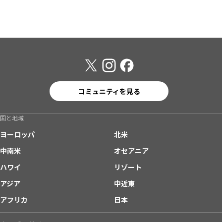
コミュニティを見る
国と地域
ヨーロッパ
北米
中南米
オセアニア
ハワイ
リゾート
アジア
中近東
アフリカ
日本