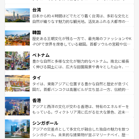
ならではの贅沢な旅のスタイルだ。 なお、新着のアメリカ
れるおもてなしの心で訪れる人々を迎えてくれるハワイの
ストラリア東海岸北部に広がる大サンゴ礁地帯グレートバ
情報は
コンテンツ一覧
を参照してほしい。
人々、おいしいローカルフードやハワイアンミュージッ
台湾
リアリーフや大陸中央部にそびえるウルル（エアーズロッ
ク、伝統的なフラダンスなど、すべてがハワイの魅力を彩
ク）、タスマニアの美しい原生林やケアンズの熱帯雨林な
日本から約４時間ほどでたどり着く台湾は、多彩な文化と
っている。訪れるたびに新しい発見と感動が待っているハ
ど、見どころがたくさん。また、カフェやワイン、オージ
自然が織りなす魅力的な観光地。活気あふれる大都市の台
ワイを、存分に味わってほしい。 なお、新着のハワイ情報
ービーフなどの食文化も豊かで、美味しいものであふれて
北やノスタルジックな町並みが人気な九份（ジォウフェ
は
コンテンツ一覧
を参照してほしい。
韓国
いる。アクティビティも充実しており、サーフィンやダイ
ン）、静ひつな山岳地帯である台湾東部など、都市の喧騒
ビング、ハイキングなど、アウトドア好きにはたまらな
と山間の静けさが共存しており、訪れる人に新しい発見と
歴史ある王朝文化が残る一方で、最先端のファッションやK
い。オーストラリアの多彩な魅力を存分に味わいつくそ
驚きをもたらしてくれる。また、奥深い台湾の食文化も魅
-POPで世界を席巻している韓国。首都ソウルの宮殿や伝統
う。 なお、新着のオーストラリア情報は
コンテンツ一覧
を
力で、夜市などの屋台グルメから高級料理、ヘルシーで美
家屋が並ぶエリアでは韓国の歴史と文化に浸ることがで
参照してほしい。
ベトナム
容にもいいと評判のスイーツなど、バラエティ豊かな料理
き、地方に足を延ばせば四季折々の自然美を楽しむことが
が味わえる。 なお、新着の台湾情報は
コンテンツ一覧
を参
できる。そして、キムチや焼肉、絶品のストリートフード
豊かな自然と多様な文化が魅力的なベトナム。南北に細長
照してほしい。
まで、さまざまな韓国料理が待っている。夜には、韓国な
く伸びる国土には、広大な田園風景や青々とした山々、世
らではのナイトライフも堪能できる。あたたかいホスピタ
界遺産に登録された壮大な自然景観が点在し、都市部では
タイ
リティに包まれながら、韓国の多彩な魅力を心ゆくまで味
急速な発展と共に伝統が息づく。ハノイの古い町並みやホ
わってみてほしい。 なお、新着の韓国情報は
コンテンツ一
ーチミン市のフランス統治時代の建物も、独特の雰囲気を
タイは、東南アジアに位置する豊かな自然と歴史が息づく
覧
を参照してほしい。
醸し出している。また、バラエティの豊かさとおいしさで
国だ。首都バンコクは高層ビルが立ち並ぶ一方、伝統的な
世界中の食通を魅了してやまないベトナム料理も魅力のひ
寺院や市場がいたるところに点在し、古きよき文化と現代
香港
とつ。フォーやバインミー、ベトナムコーヒーなどは、ぜ
の活気が交差している。北部ではチェンマイなどの山岳地
ひ現地で味わいたい。どの地域を訪れてもあたたかい人々
帯で自然と触れ合い、南部ではプーケットやクラビの美し
アジアと西洋の文化が交わる香港は、特有のエネルギーを
が旅行者を迎えてくれるので、きっと忘れられない旅にな
いビーチでリゾート気分を楽しむことができる。タイ料理
もっている。ヴィクトリア湾に広がる壮大な景色、近未来
るはずだ。 なお、新着のベトナム情報は
コンテンツ一覧
を
は世界的に有名で、屋台から高級レストランまで味覚を刺
的なアートスポット、そして歴史と現代が融合した町並
参照してほしい。
シンガポール
激する。気候は一年中温暖で、どの季節にも異なる楽しみ
み、どこを訪れても感動するはず。観光スポットが密集し
が待っている。親しみやすいタイの人々、仏教を中心とし
ており、効率よく見どころを回れるのも魅力。息をのむよ
アジアの交差点として多文化が融合した独自の魅力を放つ
た文化、そして多様な観光資源が、訪れる旅人を魅了し続
うな絶景から文化的な体験まで、香港を存分に楽しみ尽く
シンガポール。未来的な建築物が並ぶマリーナベイ、歴史