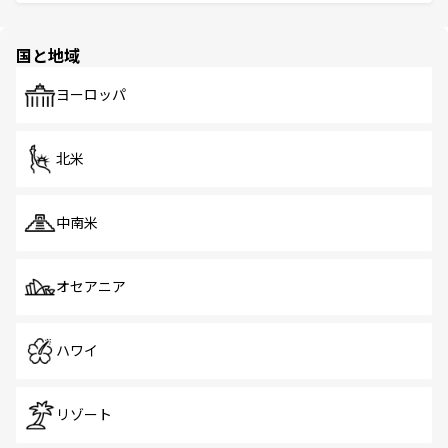
ける。 なお、新着のタイ情報は
コンテンツ一覧
を参照して
そう。 なお、新着の香港情報は
コンテンツ一覧
を参照して
と伝統を感じられるエスニックタウン、多数の緑豊かな公
ほしい。
ほしい。
園や自然保護区など、自然が調和した近代的な景観と文化
の多様性あふれるカラフルな町は、どこを歩いても新しい
国と地域
発見がある。さらに、治安のよさや充実した公共交通機関
も、旅行者にとっては魅力的なポイント。グルメも豊富
で、ホーカーズは地元の風情を楽しめる外せないスポット
ヨーロッパ
だ。訪れる人を飽きさせないシンガポールで、多様な魅力
を体感しよう。 なお、新着のシンガポール情報は
コンテン
ツ一覧
を参照してほしい。
北米
中南米
オセアニア
ハワイ
リゾート