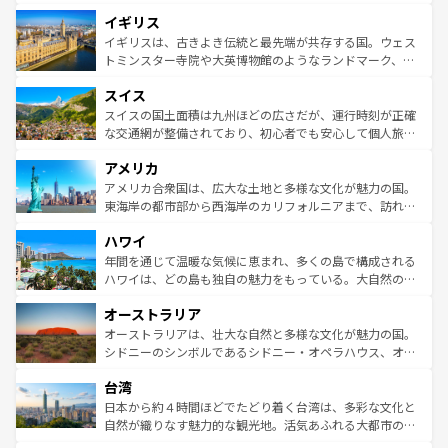
れ、フランス料理はユネスコ無形文化遺産にも登録されて
道から、未来を先取りするようなモダンな都市まで多様な
イギリス
いる。シャンパンの発祥地であるランス、プロヴァンスの
顔を持つこの国は、どこを歩いても飽きることがない。ベ
香り高いラベンダー畑など、多彩な楽しみ方が可能だ。さ
ルリンの文化的活気、バイエルン州のアルプスの絶景、そ
イギリスは、古きよき伝統と最先端が共存する国。ウェス
らに、パリ以外の地域にも魅力が溢れており、どの街角に
してライン川沿いのワイン畑といった風景は必見。ビール
トミンスター寺院や大英博物館のようなランドマーク、歴
も豊かな歴史と文化が息づいている。パリ以外の個性あふ
とソーセージを味わいながら地元の人と過ごす楽しい時間
史ある大学都市、美しい丘陵地帯や牧歌的な風景など、エ
れる地方に足を運ぶとそれぞれで全く異なる文化を体験で
スイス
は、お酒好きな人にはぜひ体験してほしい。 なお、新着の
リアごとに異なる魅力がある。また、優雅なアフタヌーン
きるだろう。 なお、新着のフランス情報は
コンテンツ一覧
ドイツ情報は
コンテンツ一覧
を参照してほしい。
ティー、ビール好きにはたまらない英国パブ、サッカー観
スイスの国土面積は九州ほどの広さだが、運行時刻が正確
を参照してほしい。
戦など、本場だからこそできる体験も豊富。イギリスを旅
な交通網が整備されており、初心者でも安心して個人旅行
して楽しみつくそう。 なお、新着のイギリス情報は
コンテ
を楽しめる。日本同様に時刻表どおりの旅が可能だ。中世
アメリカ
ンツ一覧
を参照してほしい。
の建物がそのまま残る町や、スイスならではのユニークな
博物館もあり、アルプス観光だけでなく町歩きも満喫する
アメリカ合衆国は、広大な土地と多様な文化が魅力の国。
ことができる。国民の所得が高いため物価も高いが、旅行
東海岸の都市部から西海岸のカリフォルニアまで、訪れる
者向けの交通パス提供のサービスもあり、うまく活用すれ
場所ごとに異なる風景と体験が待っている。ニューヨーク
ハワイ
ば市内交通費無料で観光を楽しむこともできる。 なお、新
のような巨大都市は、観光、ショッピング、エンターテイ
着のスイス情報は
コンテンツ一覧
を参照してほしい。
ンメントが詰まった刺激的なスポットだ。一方、アメリカ
年間を通じて温暖な気候に恵まれ、多くの島で構成される
西部には大自然が広がり、グランドキャニオンやイエロー
ハワイは、どの島も独自の魅力をもっている。大自然の神
ストーン国立公園といった絶景が堪能できる。さらに、南
秘を感じたいなら、火山が生み出した壮大な景観を誇るハ
オーストラリア
部のニューオーリンズでは、音楽と美食が融合した独特の
ワイ島は見逃せない。また、定番の観光地といえばオアフ
文化が魅力。旅行者はアメリカの各地域で異なる魅力を楽
島だが、静かな自然を求めるならマウイ島やカウアイ島が
オーストラリアは、壮大な自然と多様な文化が魅力の国。
しみながら、その多様性と豊かな歴史を感じることができ
おすすめ。エメラルドグリーンに輝く海をはじめ、豊かな
シドニーのシンボルであるシドニー・オペラハウス、オー
るだろう。車でのロードトリップや列車の旅も、アメリカ
文化や歴史が息づいている。「アロハスピリット」と呼ば
ストラリア東海岸北部に広がる大サンゴ礁地帯グレートバ
ならではの贅沢な旅のスタイルだ。 なお、新着のアメリカ
台湾
れるおもてなしの心で訪れる人々を迎えてくれるハワイの
リアリーフや大陸中央部にそびえるウルル（エアーズロッ
情報は
コンテンツ一覧
を参照してほしい。
人々、おいしいローカルフードやハワイアンミュージッ
ク）、タスマニアの美しい原生林やケアンズの熱帯雨林な
日本から約４時間ほどでたどり着く台湾は、多彩な文化と
ク、伝統的なフラダンスなど、すべてがハワイの魅力を彩
ど、見どころがたくさん。また、カフェやワイン、オージ
自然が織りなす魅力的な観光地。活気あふれる大都市の台
っている。訪れるたびに新しい発見と感動が待っているハ
ービーフなどの食文化も豊かで、美味しいものであふれて
北やノスタルジックな町並みが人気な九份（ジォウフェ