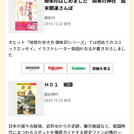
御朱印はじめました 関東の神社 週
末開運さんぽ
御朱印
2016.12.22 発売
大ヒット「地球の歩き方 御朱印シリーズ」では初めてのコミ
ックエッセイ。イラストレーター柴田かおるが書きおろしまし
た
詳細を見る
Ｈ０１ 戦国
歴史時代
2025.10.23 発売
日本の城や古戦場、武将ゆかりの史跡、展示施設など、戦国時
代にまつわるスポットを徹底ガイドする歴史ファン必携の一