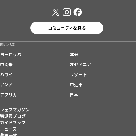
コミュニティを見る
国と地域
ヨーロッパ
北米
中南米
オセアニア
ハワイ
リゾート
アジア
中近東
アフリカ
日本
ウェブマガジン
特派員ブログ
ガイドブック
ニュース
著者一覧