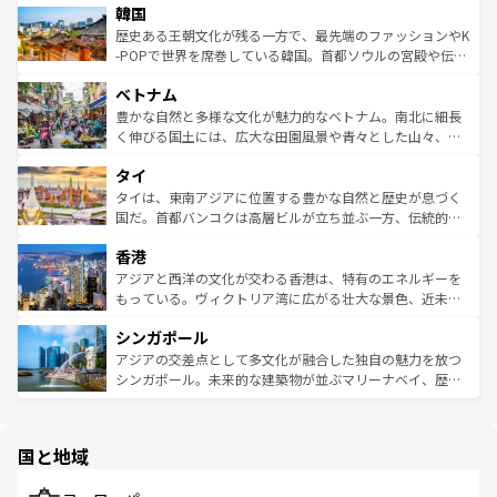
ワイを、存分に味わってほしい。 なお、新着のハワイ情報
韓国
いる。アクティビティも充実しており、サーフィンやダイ
ン）、静ひつな山岳地帯である台湾東部など、都市の喧騒
は
コンテンツ一覧
を参照してほしい。
ビング、ハイキングなど、アウトドア好きにはたまらな
と山間の静けさが共存しており、訪れる人に新しい発見と
歴史ある王朝文化が残る一方で、最先端のファッションやK
い。オーストラリアの多彩な魅力を存分に味わいつくそ
驚きをもたらしてくれる。また、奥深い台湾の食文化も魅
-POPで世界を席巻している韓国。首都ソウルの宮殿や伝統
う。 なお、新着のオーストラリア情報は
コンテンツ一覧
を
力で、夜市などの屋台グルメから高級料理、ヘルシーで美
家屋が並ぶエリアでは韓国の歴史と文化に浸ることがで
参照してほしい。
ベトナム
容にもいいと評判のスイーツなど、バラエティ豊かな料理
き、地方に足を延ばせば四季折々の自然美を楽しむことが
が味わえる。 なお、新着の台湾情報は
コンテンツ一覧
を参
できる。そして、キムチや焼肉、絶品のストリートフード
豊かな自然と多様な文化が魅力的なベトナム。南北に細長
照してほしい。
まで、さまざまな韓国料理が待っている。夜には、韓国な
く伸びる国土には、広大な田園風景や青々とした山々、世
らではのナイトライフも堪能できる。あたたかいホスピタ
界遺産に登録された壮大な自然景観が点在し、都市部では
タイ
リティに包まれながら、韓国の多彩な魅力を心ゆくまで味
急速な発展と共に伝統が息づく。ハノイの古い町並みやホ
わってみてほしい。 なお、新着の韓国情報は
コンテンツ一
ーチミン市のフランス統治時代の建物も、独特の雰囲気を
タイは、東南アジアに位置する豊かな自然と歴史が息づく
覧
を参照してほしい。
醸し出している。また、バラエティの豊かさとおいしさで
国だ。首都バンコクは高層ビルが立ち並ぶ一方、伝統的な
世界中の食通を魅了してやまないベトナム料理も魅力のひ
寺院や市場がいたるところに点在し、古きよき文化と現代
香港
とつ。フォーやバインミー、ベトナムコーヒーなどは、ぜ
の活気が交差している。北部ではチェンマイなどの山岳地
ひ現地で味わいたい。どの地域を訪れてもあたたかい人々
帯で自然と触れ合い、南部ではプーケットやクラビの美し
アジアと西洋の文化が交わる香港は、特有のエネルギーを
が旅行者を迎えてくれるので、きっと忘れられない旅にな
いビーチでリゾート気分を楽しむことができる。タイ料理
もっている。ヴィクトリア湾に広がる壮大な景色、近未来
るはずだ。 なお、新着のベトナム情報は
コンテンツ一覧
を
は世界的に有名で、屋台から高級レストランまで味覚を刺
的なアートスポット、そして歴史と現代が融合した町並
参照してほしい。
シンガポール
激する。気候は一年中温暖で、どの季節にも異なる楽しみ
み、どこを訪れても感動するはず。観光スポットが密集し
が待っている。親しみやすいタイの人々、仏教を中心とし
ており、効率よく見どころを回れるのも魅力。息をのむよ
アジアの交差点として多文化が融合した独自の魅力を放つ
た文化、そして多様な観光資源が、訪れる旅人を魅了し続
うな絶景から文化的な体験まで、香港を存分に楽しみ尽く
シンガポール。未来的な建築物が並ぶマリーナベイ、歴史
ける。 なお、新着のタイ情報は
コンテンツ一覧
を参照して
そう。 なお、新着の香港情報は
コンテンツ一覧
を参照して
と伝統を感じられるエスニックタウン、多数の緑豊かな公
ほしい。
ほしい。
園や自然保護区など、自然が調和した近代的な景観と文化
の多様性あふれるカラフルな町は、どこを歩いても新しい
国と地域
発見がある。さらに、治安のよさや充実した公共交通機関
も、旅行者にとっては魅力的なポイント。グルメも豊富