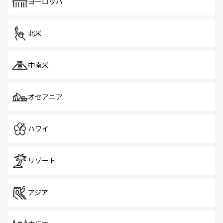
で、ホーカーズは地元の風情を楽しめる外せないスポット
ヨーロッパ
だ。訪れる人を飽きさせないシンガポールで、多様な魅力
を体感しよう。 なお、新着のシンガポール情報は
コンテン
ツ一覧
を参照してほしい。
北米
中南米
オセアニア
ハワイ
リゾート
アジア