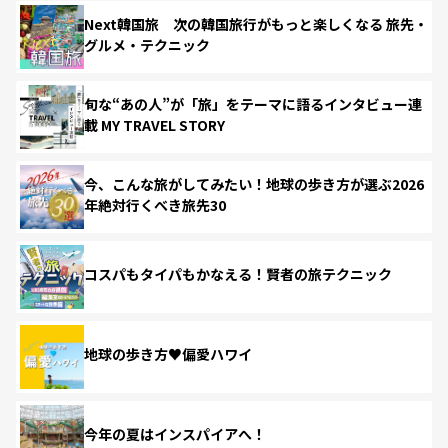
Next韓国旅 次の韓国旅行がもっと楽しくなる 旅先・
グルメ・テクニック
旬な“あの人”が「旅」をテーマに語るインタビュー連
載 MY TRAVEL STORY
今、こんな旅がしてみたい！地球の歩き方が選ぶ2026
年絶対行くべき旅先30
コスパもタイパもかなえる！賢者の旅テクニック
地球の歩き方♥偏愛ハワイ
今年の夏はインスパイアへ！