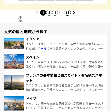
…
1
2
3
13
AD
AD
人気の国と地域から探す
イタリア
イタリアは歴史、文化、グルメ、自然と多彩な魅力にあふ
れた国。
ローマ
の古代遺跡やフィレンツェのルネッサンス
美術、ヴェネツィアの運河など、歴史あるスポットはもち
スペイン
ろん、トスカーナの美しい田園風景やアマルフィ海岸の絶
景など、自然景観も見逃せない。観光の合間には、本場の
イベリア半島のほぼ80％を占めるスペインは、太陽が降り
ピザやパスタなど、絶品のイタリア料理を堪能することも
注ぐ地中海沿岸から雄大なピレネー山脈まで、多彩な自然
できる。朝目覚めてから夜眠るまで、すべての瞬間を楽し
と文化が詰まったヨーロッパ屈指の旅行先だ。多様な地域
フランスの基本情報と観光ガイド・有名観光スポ
ませてくれるイタリアで、忘れられない旅をしてみよう！
文化が根付くこの国では、情熱的なフラメンコ、熱気あふ
なお、新着のイタリア情報は
コンテンツ一覧
を参照してほ
れる闘牛、そして美味しいタパスが生活の一部となってい
ット
しい。
る。首都マドリードの洗練された雰囲気や、バルセロナの
フランスは、世界中の旅行者を魅了し続けるヨーロッパ屈
アートに溢れた街角から、地方では古代ローマ遺跡や中世
指の観光地だ。首都パリのエッフェル塔やルーブル美術館
の城塞都市、穏やかなビーチリゾートまで多彩な表情を見
といった象徴的なスポットから、田舎町の古風な美しさま
せる。地方によって風土や気候が異なるスペインはその個
ドイツ
で、幅広い魅力が詰まっている。華麗な宮殿、歴史的な大
性で訪れる人を魅了する。 なお、新着のスペイン情報は
コ
聖堂、美しいビーチ、そして豊かな自然が、訪れる者を心
ドイツは、豊かな歴史と多彩な文化が交差するヨーロッパ
ンテンツ一覧
を参照してほしい。
から魅了する。また、フランスは美食の国としても知ら
の中心に位置する国。中世の街並みが残るロマンチック街