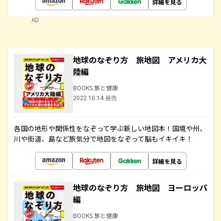
詳細を見る
AD
地球のなぞり方 旅地図 アメリカ大
陸編
BOOKS 旅と健康
2022.10.14 発売
各国の地形や関係性をなぞって学ぶ新しい地図本！国境や州、
川や街道、島など旅気分で地図をなぞって脳もイキイキ！
詳細を見る
地球のなぞり方 旅地図 ヨーロッパ
編
BOOKS 旅と健康