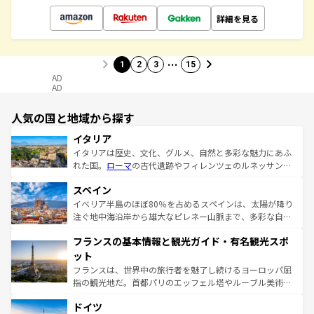
詳細を見る
…
1
2
3
15
AD
AD
人気の国と地域から探す
イタリア
イタリアは歴史、文化、グルメ、自然と多彩な魅力にあふ
れた国。
ローマ
の古代遺跡やフィレンツェのルネッサンス
美術、ヴェネツィアの運河など、歴史あるスポットはもち
スペイン
ろん、トスカーナの美しい田園風景やアマルフィ海岸の絶
景など、自然景観も見逃せない。観光の合間には、本場の
イベリア半島のほぼ80％を占めるスペインは、太陽が降り
ピザやパスタなど、絶品のイタリア料理を堪能することも
注ぐ地中海沿岸から雄大なピレネー山脈まで、多彩な自然
できる。朝目覚めてから夜眠るまで、すべての瞬間を楽し
と文化が詰まったヨーロッパ屈指の旅行先だ。多様な地域
フランスの基本情報と観光ガイド・有名観光スポ
ませてくれるイタリアで、忘れられない旅をしてみよう！
文化が根付くこの国では、情熱的なフラメンコ、熱気あふ
なお、新着のイタリア情報は
コンテンツ一覧
を参照してほ
れる闘牛、そして美味しいタパスが生活の一部となってい
ット
しい。
る。首都マドリードの洗練された雰囲気や、バルセロナの
フランスは、世界中の旅行者を魅了し続けるヨーロッパ屈
アートに溢れた街角から、地方では古代ローマ遺跡や中世
指の観光地だ。首都パリのエッフェル塔やルーブル美術館
の城塞都市、穏やかなビーチリゾートまで多彩な表情を見
といった象徴的なスポットから、田舎町の古風な美しさま
せる。地方によって風土や気候が異なるスペインはその個
ドイツ
で、幅広い魅力が詰まっている。華麗な宮殿、歴史的な大