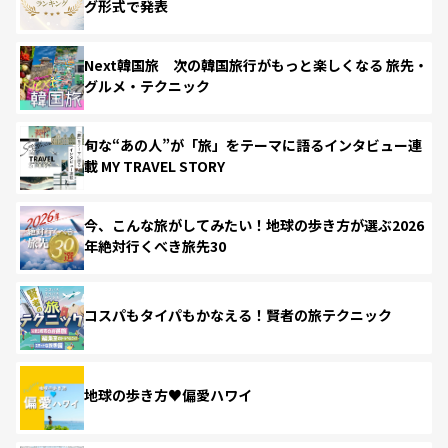
グ形式で発表
Next韓国旅 次の韓国旅行がもっと楽しくなる 旅先・
グルメ・テクニック
旬な“あの人”が「旅」をテーマに語るインタビュー連
載 MY TRAVEL STORY
今、こんな旅がしてみたい！地球の歩き方が選ぶ2026
年絶対行くべき旅先30
コスパもタイパもかなえる！賢者の旅テクニック
地球の歩き方♥偏愛ハワイ