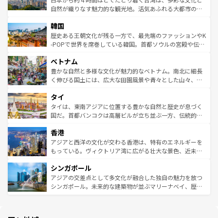
ク、伝統的なフラダンスなど、すべてがハワイの魅力を彩
ど、見どころがたくさん。また、カフェやワイン、オージ
自然が織りなす魅力的な観光地。活気あふれる大都市の台
っている。訪れるたびに新しい発見と感動が待っているハ
ービーフなどの食文化も豊かで、美味しいものであふれて
北やノスタルジックな町並みが人気な九份（ジォウフェ
ワイを、存分に味わってほしい。 なお、新着のハワイ情報
韓国
いる。アクティビティも充実しており、サーフィンやダイ
ン）、静ひつな山岳地帯である台湾東部など、都市の喧騒
は
コンテンツ一覧
を参照してほしい。
ビング、ハイキングなど、アウトドア好きにはたまらな
と山間の静けさが共存しており、訪れる人に新しい発見と
歴史ある王朝文化が残る一方で、最先端のファッションやK
い。オーストラリアの多彩な魅力を存分に味わいつくそ
驚きをもたらしてくれる。また、奥深い台湾の食文化も魅
-POPで世界を席巻している韓国。首都ソウルの宮殿や伝統
う。 なお、新着のオーストラリア情報は
コンテンツ一覧
を
力で、夜市などの屋台グルメから高級料理、ヘルシーで美
家屋が並ぶエリアでは韓国の歴史と文化に浸ることがで
参照してほしい。
ベトナム
容にもいいと評判のスイーツなど、バラエティ豊かな料理
き、地方に足を延ばせば四季折々の自然美を楽しむことが
が味わえる。 なお、新着の台湾情報は
コンテンツ一覧
を参
できる。そして、キムチや焼肉、絶品のストリートフード
豊かな自然と多様な文化が魅力的なベトナム。南北に細長
照してほしい。
まで、さまざまな韓国料理が待っている。夜には、韓国な
く伸びる国土には、広大な田園風景や青々とした山々、世
らではのナイトライフも堪能できる。あたたかいホスピタ
界遺産に登録された壮大な自然景観が点在し、都市部では
タイ
リティに包まれながら、韓国の多彩な魅力を心ゆくまで味
急速な発展と共に伝統が息づく。ハノイの古い町並みやホ
わってみてほしい。 なお、新着の韓国情報は
コンテンツ一
ーチミン市のフランス統治時代の建物も、独特の雰囲気を
タイは、東南アジアに位置する豊かな自然と歴史が息づく
覧
を参照してほしい。
醸し出している。また、バラエティの豊かさとおいしさで
国だ。首都バンコクは高層ビルが立ち並ぶ一方、伝統的な
世界中の食通を魅了してやまないベトナム料理も魅力のひ
寺院や市場がいたるところに点在し、古きよき文化と現代
香港
とつ。フォーやバインミー、ベトナムコーヒーなどは、ぜ
の活気が交差している。北部ではチェンマイなどの山岳地
ひ現地で味わいたい。どの地域を訪れてもあたたかい人々
帯で自然と触れ合い、南部ではプーケットやクラビの美し
アジアと西洋の文化が交わる香港は、特有のエネルギーを
が旅行者を迎えてくれるので、きっと忘れられない旅にな
いビーチでリゾート気分を楽しむことができる。タイ料理
もっている。ヴィクトリア湾に広がる壮大な景色、近未来
るはずだ。 なお、新着のベトナム情報は
コンテンツ一覧
を
は世界的に有名で、屋台から高級レストランまで味覚を刺
的なアートスポット、そして歴史と現代が融合した町並
参照してほしい。
シンガポール
激する。気候は一年中温暖で、どの季節にも異なる楽しみ
み、どこを訪れても感動するはず。観光スポットが密集し
が待っている。親しみやすいタイの人々、仏教を中心とし
ており、効率よく見どころを回れるのも魅力。息をのむよ
アジアの交差点として多文化が融合した独自の魅力を放つ
た文化、そして多様な観光資源が、訪れる旅人を魅了し続
うな絶景から文化的な体験まで、香港を存分に楽しみ尽く
シンガポール。未来的な建築物が並ぶマリーナベイ、歴史
ける。 なお、新着のタイ情報は
コンテンツ一覧
を参照して
そう。 なお、新着の香港情報は
コンテンツ一覧
を参照して
と伝統を感じられるエスニックタウン、多数の緑豊かな公
ほしい。
ほしい。
園や自然保護区など、自然が調和した近代的な景観と文化
の多様性あふれるカラフルな町は、どこを歩いても新しい