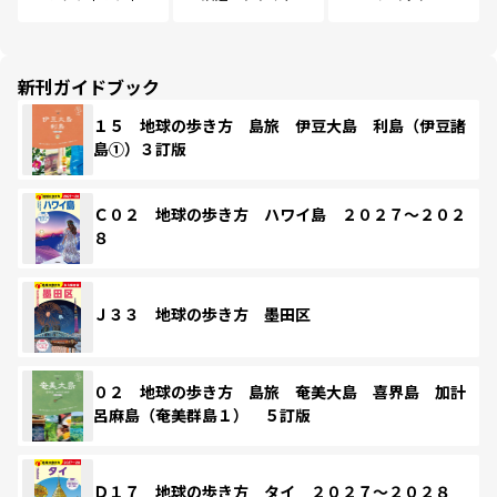
新刊ガイドブック
１５ 地球の歩き方 島旅 伊豆大島 利島（伊豆諸
島①）３訂版
Ｃ０２ 地球の歩き方 ハワイ島 ２０２７～２０２
８
Ｊ３３ 地球の歩き方 墨田区
０２ 地球の歩き方 島旅 奄美大島 喜界島 加計
呂麻島（奄美群島１） ５訂版
Ｄ１７ 地球の歩き方 タイ ２０２７～２０２８