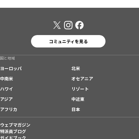
コミュニティを見る
国と地域
ヨーロッパ
北米
中南米
オセアニア
ハワイ
リゾート
アジア
中近東
アフリカ
日本
ウェブマガジン
特派員ブログ
ガイドブック