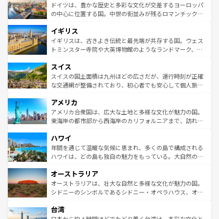
性で訪れる人を魅了する。 なお、新着のスペイン情報は
コ
聖堂、美しいビーチ、そして豊かな自然が、訪れる者を心
ドイツは、豊かな歴史と多彩な文化が交差するヨーロッパ
ンテンツ一覧
を参照してほしい。
から魅了する。また、フランスは美食の国としても知ら
の中心に位置する国。中世の街並みが残るロマンチック街
れ、フランス料理はユネスコ無形文化遺産にも登録されて
道から、未来を先取りするようなモダンな都市まで多様な
イギリス
いる。シャンパンの発祥地であるランス、プロヴァンスの
顔を持つこの国は、どこを歩いても飽きることがない。ベ
香り高いラベンダー畑など、多彩な楽しみ方が可能だ。さ
ルリンの文化的活気、バイエルン州のアルプスの絶景、そ
イギリスは、古きよき伝統と最先端が共存する国。ウェス
らに、パリ以外の地域にも魅力が溢れており、どの街角に
してライン川沿いのワイン畑といった風景は必見。ビール
トミンスター寺院や大英博物館のようなランドマーク、歴
も豊かな歴史と文化が息づいている。パリ以外の個性あふ
とソーセージを味わいながら地元の人と過ごす楽しい時間
史ある大学都市、美しい丘陵地帯や牧歌的な風景など、エ
れる地方に足を運ぶとそれぞれで全く異なる文化を体験で
スイス
は、お酒好きな人にはぜひ体験してほしい。 なお、新着の
リアごとに異なる魅力がある。また、優雅なアフタヌーン
きるだろう。 なお、新着のフランス情報は
コンテンツ一覧
ドイツ情報は
コンテンツ一覧
を参照してほしい。
ティー、ビール好きにはたまらない英国パブ、サッカー観
スイスの国土面積は九州ほどの広さだが、運行時刻が正確
を参照してほしい。
戦など、本場だからこそできる体験も豊富。イギリスを旅
な交通網が整備されており、初心者でも安心して個人旅行
して楽しみつくそう。 なお、新着のイギリス情報は
コンテ
を楽しめる。日本同様に時刻表どおりの旅が可能だ。中世
アメリカ
ンツ一覧
を参照してほしい。
の建物がそのまま残る町や、スイスならではのユニークな
博物館もあり、アルプス観光だけでなく町歩きも満喫する
アメリカ合衆国は、広大な土地と多様な文化が魅力の国。
ことができる。国民の所得が高いため物価も高いが、旅行
東海岸の都市部から西海岸のカリフォルニアまで、訪れる
者向けの交通パス提供のサービスもあり、うまく活用すれ
場所ごとに異なる風景と体験が待っている。ニューヨーク
ハワイ
ば市内交通費無料で観光を楽しむこともできる。 なお、新
のような巨大都市は、観光、ショッピング、エンターテイ
着のスイス情報は
コンテンツ一覧
を参照してほしい。
ンメントが詰まった刺激的なスポットだ。一方、アメリカ
年間を通じて温暖な気候に恵まれ、多くの島で構成される
西部には大自然が広がり、グランドキャニオンやイエロー
ハワイは、どの島も独自の魅力をもっている。大自然の神
ストーン国立公園といった絶景が堪能できる。さらに、南
秘を感じたいなら、火山が生み出した壮大な景観を誇るハ
オーストラリア
部のニューオーリンズでは、音楽と美食が融合した独特の
ワイ島は見逃せない。また、定番の観光地といえばオアフ
文化が魅力。旅行者はアメリカの各地域で異なる魅力を楽
島だが、静かな自然を求めるならマウイ島やカウアイ島が
オーストラリアは、壮大な自然と多様な文化が魅力の国。
しみながら、その多様性と豊かな歴史を感じることができ
おすすめ。エメラルドグリーンに輝く海をはじめ、豊かな
シドニーのシンボルであるシドニー・オペラハウス、オー
るだろう。車でのロードトリップや列車の旅も、アメリカ
文化や歴史が息づいている。「アロハスピリット」と呼ば
ストラリア東海岸北部に広がる大サンゴ礁地帯グレートバ
ならではの贅沢な旅のスタイルだ。 なお、新着のアメリカ
台湾
れるおもてなしの心で訪れる人々を迎えてくれるハワイの
リアリーフや大陸中央部にそびえるウルル（エアーズロッ
情報は
コンテンツ一覧
を参照してほしい。
人々、おいしいローカルフードやハワイアンミュージッ
ク）、タスマニアの美しい原生林やケアンズの熱帯雨林な
日本から約４時間ほどでたどり着く台湾は、多彩な文化と