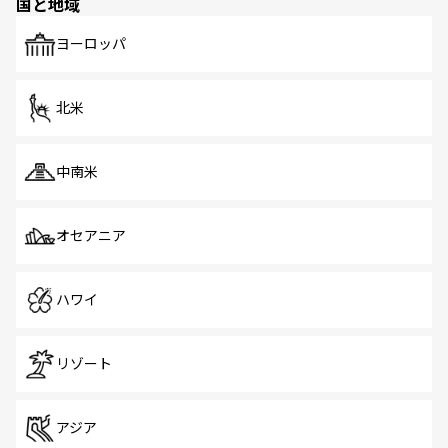
国と地域
発見がある。さらに、治安のよさや充実した公共交通機関
も、旅行者にとっては魅力的なポイント。グルメも豊富
で、ホーカーズは地元の風情を楽しめる外せないスポット
ヨーロッパ
だ。訪れる人を飽きさせないシンガポールで、多様な魅力
を体感しよう。 なお、新着のシンガポール情報は
コンテン
ツ一覧
を参照してほしい。
北米
中南米
オセアニア
ハワイ
リゾート
アジア