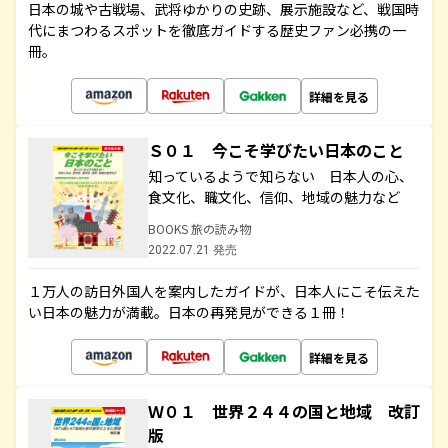
日本の城や古戦場、武将ゆかりの史跡、展示施設など、戦国時
代にまつわるスポットを徹底ガイドする歴史ファン必携の一
冊。
詳細を見る
Ｓ０１ 今こそ学びたい日本のこと
知っているようで知らない 日本人の心、
食文化、職文化、信仰、地域の魅力など
BOOKS 旅の読み物
2022.07.21 発売
１万人の訪日外国人を案内したガイドが、日本人にこそ伝えた
い日本の魅力が満載。日本の再発見ができる１冊！
詳細を見る
Ｗ０１ 世界２４４の国と地域 改訂
版