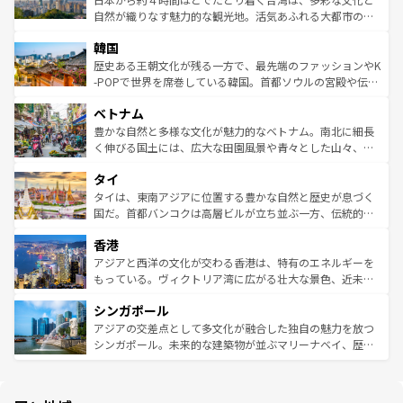
ク、伝統的なフラダンスなど、すべてがハワイの魅力を彩
ど、見どころがたくさん。また、カフェやワイン、オージ
自然が織りなす魅力的な観光地。活気あふれる大都市の台
っている。訪れるたびに新しい発見と感動が待っているハ
ービーフなどの食文化も豊かで、美味しいものであふれて
北やノスタルジックな町並みが人気な九份（ジォウフェ
ワイを、存分に味わってほしい。 なお、新着のハワイ情報
韓国
いる。アクティビティも充実しており、サーフィンやダイ
ン）、静ひつな山岳地帯である台湾東部など、都市の喧騒
は
コンテンツ一覧
を参照してほしい。
ビング、ハイキングなど、アウトドア好きにはたまらな
と山間の静けさが共存しており、訪れる人に新しい発見と
歴史ある王朝文化が残る一方で、最先端のファッションやK
い。オーストラリアの多彩な魅力を存分に味わいつくそ
驚きをもたらしてくれる。また、奥深い台湾の食文化も魅
-POPで世界を席巻している韓国。首都ソウルの宮殿や伝統
う。 なお、新着のオーストラリア情報は
コンテンツ一覧
を
力で、夜市などの屋台グルメから高級料理、ヘルシーで美
家屋が並ぶエリアでは韓国の歴史と文化に浸ることがで
参照してほしい。
ベトナム
容にもいいと評判のスイーツなど、バラエティ豊かな料理
き、地方に足を延ばせば四季折々の自然美を楽しむことが
が味わえる。 なお、新着の台湾情報は
コンテンツ一覧
を参
できる。そして、キムチや焼肉、絶品のストリートフード
豊かな自然と多様な文化が魅力的なベトナム。南北に細長
照してほしい。
まで、さまざまな韓国料理が待っている。夜には、韓国な
く伸びる国土には、広大な田園風景や青々とした山々、世
らではのナイトライフも堪能できる。あたたかいホスピタ
界遺産に登録された壮大な自然景観が点在し、都市部では
タイ
リティに包まれながら、韓国の多彩な魅力を心ゆくまで味
急速な発展と共に伝統が息づく。ハノイの古い町並みやホ
わってみてほしい。 なお、新着の韓国情報は
コンテンツ一
ーチミン市のフランス統治時代の建物も、独特の雰囲気を
タイは、東南アジアに位置する豊かな自然と歴史が息づく
覧
を参照してほしい。
醸し出している。また、バラエティの豊かさとおいしさで
国だ。首都バンコクは高層ビルが立ち並ぶ一方、伝統的な
世界中の食通を魅了してやまないベトナム料理も魅力のひ
寺院や市場がいたるところに点在し、古きよき文化と現代
香港
とつ。フォーやバインミー、ベトナムコーヒーなどは、ぜ
の活気が交差している。北部ではチェンマイなどの山岳地
ひ現地で味わいたい。どの地域を訪れてもあたたかい人々
帯で自然と触れ合い、南部ではプーケットやクラビの美し
アジアと西洋の文化が交わる香港は、特有のエネルギーを
が旅行者を迎えてくれるので、きっと忘れられない旅にな
いビーチでリゾート気分を楽しむことができる。タイ料理
もっている。ヴィクトリア湾に広がる壮大な景色、近未来
るはずだ。 なお、新着のベトナム情報は
コンテンツ一覧
を
は世界的に有名で、屋台から高級レストランまで味覚を刺
的なアートスポット、そして歴史と現代が融合した町並
参照してほしい。
シンガポール
激する。気候は一年中温暖で、どの季節にも異なる楽しみ
み、どこを訪れても感動するはず。観光スポットが密集し
が待っている。親しみやすいタイの人々、仏教を中心とし
ており、効率よく見どころを回れるのも魅力。息をのむよ
アジアの交差点として多文化が融合した独自の魅力を放つ
た文化、そして多様な観光資源が、訪れる旅人を魅了し続
うな絶景から文化的な体験まで、香港を存分に楽しみ尽く
シンガポール。未来的な建築物が並ぶマリーナベイ、歴史
ける。 なお、新着のタイ情報は
コンテンツ一覧
を参照して
そう。 なお、新着の香港情報は
コンテンツ一覧
を参照して
と伝統を感じられるエスニックタウン、多数の緑豊かな公
ほしい。
ほしい。
園や自然保護区など、自然が調和した近代的な景観と文化
の多様性あふれるカラフルな町は、どこを歩いても新しい