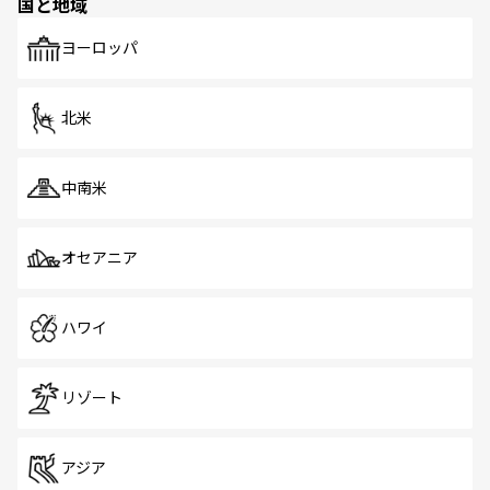
国と地域
発見がある。さらに、治安のよさや充実した公共交通機関
も、旅行者にとっては魅力的なポイント。グルメも豊富
で、ホーカーズは地元の風情を楽しめる外せないスポット
ヨーロッパ
だ。訪れる人を飽きさせないシンガポールで、多様な魅力
を体感しよう。 なお、新着のシンガポール情報は
コンテン
ツ一覧
を参照してほしい。
北米
中南米
オセアニア
ハワイ
リゾート
アジア