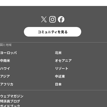
コミュニティを見る
国と地域
ヨーロッパ
北米
中南米
オセアニア
ハワイ
リゾート
アジア
中近東
アフリカ
日本
ウェブマガジン
特派員ブログ
ガイドブック