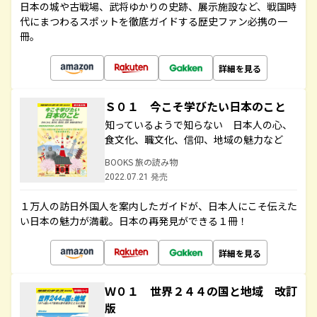
日本の城や古戦場、武将ゆかりの史跡、展示施設など、戦国時
代にまつわるスポットを徹底ガイドする歴史ファン必携の一
冊。
詳細を見る
Ｓ０１ 今こそ学びたい日本のこと
知っているようで知らない 日本人の心、
食文化、職文化、信仰、地域の魅力など
BOOKS 旅の読み物
2022.07.21 発売
１万人の訪日外国人を案内したガイドが、日本人にこそ伝えた
い日本の魅力が満載。日本の再発見ができる１冊！
詳細を見る
Ｗ０１ 世界２４４の国と地域 改訂
版