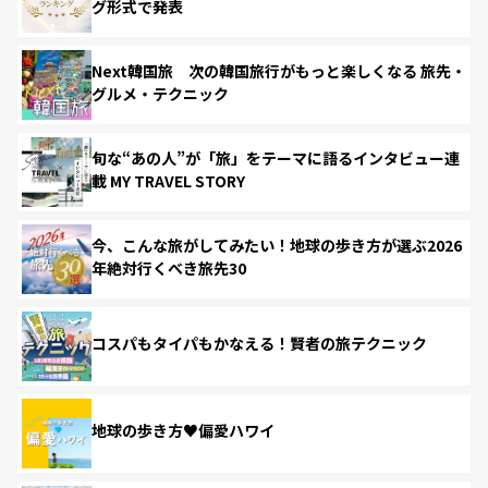
グ形式で発表
Next韓国旅 次の韓国旅行がもっと楽しくなる 旅先・
グルメ・テクニック
旬な“あの人”が「旅」をテーマに語るインタビュー連
載 MY TRAVEL STORY
今、こんな旅がしてみたい！地球の歩き方が選ぶ2026
年絶対行くべき旅先30
コスパもタイパもかなえる！賢者の旅テクニック
地球の歩き方♥偏愛ハワイ