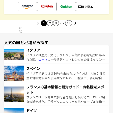
詳細を見る
…
1
2
3
18
AD
AD
人気の国と地域から探す
イタリア
イタリアは歴史、文化、グルメ、自然と多彩な魅力にあふ
れた国。
ローマ
の古代遺跡やフィレンツェのルネッサンス
美術、ヴェネツィアの運河など、歴史あるスポットはもち
スペイン
ろん、トスカーナの美しい田園風景やアマルフィ海岸の絶
景など、自然景観も見逃せない。観光の合間には、本場の
イベリア半島のほぼ80％を占めるスペインは、太陽が降り
ピザやパスタなど、絶品のイタリア料理を堪能することも
注ぐ地中海沿岸から雄大なピレネー山脈まで、多彩な自然
できる。朝目覚めてから夜眠るまで、すべての瞬間を楽し
と文化が詰まったヨーロッパ屈指の旅行先だ。多様な地域
フランスの基本情報と観光ガイド・有名観光スポ
ませてくれるイタリアで、忘れられない旅をしてみよう！
文化が根付くこの国では、情熱的なフラメンコ、熱気あふ
なお、新着のイタリア情報は
コンテンツ一覧
を参照してほ
れる闘牛、そして美味しいタパスが生活の一部となってい
ット
しい。
る。首都マドリードの洗練された雰囲気や、バルセロナの
フランスは、世界中の旅行者を魅了し続けるヨーロッパ屈
アートに溢れた街角から、地方では古代ローマ遺跡や中世
指の観光地だ。首都パリのエッフェル塔やルーブル美術館
の城塞都市、穏やかなビーチリゾートまで多彩な表情を見
といった象徴的なスポットから、田舎町の古風な美しさま
せる。地方によって風土や気候が異なるスペインはその個
ドイツ
で、幅広い魅力が詰まっている。華麗な宮殿、歴史的な大