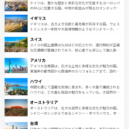
性で訪れる人を魅了する。 なお、新着のスペイン情報は
コ
聖堂、美しいビーチ、そして豊かな自然が、訪れる者を心
ドイツは、豊かな歴史と多彩な文化が交差するヨーロッパ
ンテンツ一覧
を参照してほしい。
から魅了する。また、フランスは美食の国としても知ら
の中心に位置する国。中世の街並みが残るロマンチック街
れ、フランス料理はユネスコ無形文化遺産にも登録されて
道から、未来を先取りするようなモダンな都市まで多様な
イギリス
いる。シャンパンの発祥地であるランス、プロヴァンスの
顔を持つこの国は、どこを歩いても飽きることがない。ベ
香り高いラベンダー畑など、多彩な楽しみ方が可能だ。さ
ルリンの文化的活気、バイエルン州のアルプスの絶景、そ
イギリスは、古きよき伝統と最先端が共存する国。ウェス
らに、パリ以外の地域にも魅力が溢れており、どの街角に
してライン川沿いのワイン畑といった風景は必見。ビール
トミンスター寺院や大英博物館のようなランドマーク、歴
も豊かな歴史と文化が息づいている。パリ以外の個性あふ
とソーセージを味わいながら地元の人と過ごす楽しい時間
史ある大学都市、美しい丘陵地帯や牧歌的な風景など、エ
れる地方に足を運ぶとそれぞれで全く異なる文化を体験で
スイス
は、お酒好きな人にはぜひ体験してほしい。 なお、新着の
リアごとに異なる魅力がある。また、優雅なアフタヌーン
きるだろう。 なお、新着のフランス情報は
コンテンツ一覧
ドイツ情報は
コンテンツ一覧
を参照してほしい。
ティー、ビール好きにはたまらない英国パブ、サッカー観
スイスの国土面積は九州ほどの広さだが、運行時刻が正確
を参照してほしい。
戦など、本場だからこそできる体験も豊富。イギリスを旅
な交通網が整備されており、初心者でも安心して個人旅行
して楽しみつくそう。 なお、新着のイギリス情報は
コンテ
を楽しめる。日本同様に時刻表どおりの旅が可能だ。中世
アメリカ
ンツ一覧
を参照してほしい。
の建物がそのまま残る町や、スイスならではのユニークな
博物館もあり、アルプス観光だけでなく町歩きも満喫する
アメリカ合衆国は、広大な土地と多様な文化が魅力の国。
ことができる。国民の所得が高いため物価も高いが、旅行
東海岸の都市部から西海岸のカリフォルニアまで、訪れる
者向けの交通パス提供のサービスもあり、うまく活用すれ
場所ごとに異なる風景と体験が待っている。ニューヨーク
ハワイ
ば市内交通費無料で観光を楽しむこともできる。 なお、新
のような巨大都市は、観光、ショッピング、エンターテイ
着のスイス情報は
コンテンツ一覧
を参照してほしい。
ンメントが詰まった刺激的なスポットだ。一方、アメリカ
年間を通じて温暖な気候に恵まれ、多くの島で構成される
西部には大自然が広がり、グランドキャニオンやイエロー
ハワイは、どの島も独自の魅力をもっている。大自然の神
ストーン国立公園といった絶景が堪能できる。さらに、南
秘を感じたいなら、火山が生み出した壮大な景観を誇るハ
オーストラリア
部のニューオーリンズでは、音楽と美食が融合した独特の
ワイ島は見逃せない。また、定番の観光地といえばオアフ
文化が魅力。旅行者はアメリカの各地域で異なる魅力を楽
島だが、静かな自然を求めるならマウイ島やカウアイ島が
オーストラリアは、壮大な自然と多様な文化が魅力の国。
しみながら、その多様性と豊かな歴史を感じることができ
おすすめ。エメラルドグリーンに輝く海をはじめ、豊かな
シドニーのシンボルであるシドニー・オペラハウス、オー
るだろう。車でのロードトリップや列車の旅も、アメリカ
文化や歴史が息づいている。「アロハスピリット」と呼ば
ストラリア東海岸北部に広がる大サンゴ礁地帯グレートバ
ならではの贅沢な旅のスタイルだ。 なお、新着のアメリカ
台湾
れるおもてなしの心で訪れる人々を迎えてくれるハワイの
リアリーフや大陸中央部にそびえるウルル（エアーズロッ
情報は
コンテンツ一覧
を参照してほしい。
人々、おいしいローカルフードやハワイアンミュージッ
ク）、タスマニアの美しい原生林やケアンズの熱帯雨林な
日本から約４時間ほどでたどり着く台湾は、多彩な文化と