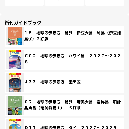
新刊ガイドブック
１５ 地球の歩き方 島旅 伊豆大島 利島（伊豆諸
島①）３訂版
Ｃ０２ 地球の歩き方 ハワイ島 ２０２７～２０２
８
Ｊ３３ 地球の歩き方 墨田区
０２ 地球の歩き方 島旅 奄美大島 喜界島 加計
呂麻島（奄美群島１） ５訂版
Ｄ１７ 地球の歩き方 タイ ２０２７～２０２８