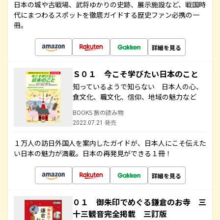
日本の城や古戦場、武将ゆかりの史跡、展示施設など、戦国時
代にまつわるスポットを徹底ガイドする歴史ファン必携の一
冊。
詳細を見る
Ｓ０１ 今こそ学びたい日本のこと
知っているようで知らない 日本人の心、
食文化、職文化、信仰、地域の魅力など
BOOKS 旅の読み物
2022.07.21 発売
１万人の訪日外国人を案内したガイドが、日本人にこそ伝えた
い日本の魅力が満載。日本の再発見ができる１冊！
詳細を見る
０１ 御朱印でめぐる鎌倉のお寺 三
十三観音完全掲載 三訂版