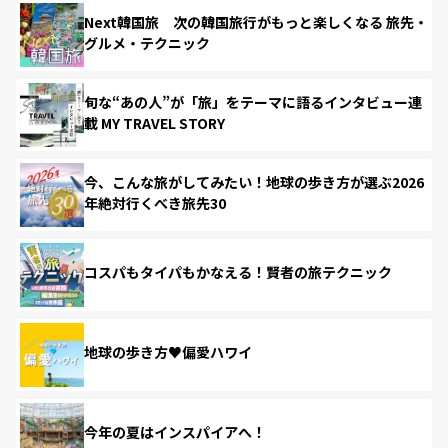
Next韓国旅 次の韓国旅行がもっと楽しくなる 旅先・
グルメ・テクニック
旬な“あの人”が「旅」をテーマに語るインタビュー連
載 MY TRAVEL STORY
今、こんな旅がしてみたい！地球の歩き方が選ぶ2026
年絶対行くべき旅先30
コスパもタイパもかなえる！賢者の旅テクニック
地球の歩き方♥偏愛ハワイ
今年の夏はインスパイアへ！