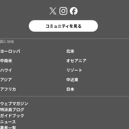
コミュニティを見る
国と地域
ヨーロッパ
北米
中南米
オセアニア
ハワイ
リゾート
アジア
中近東
アフリカ
日本
ウェブマガジン
特派員ブログ
ガイドブック
ニュース
著者一覧