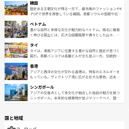
ワイを、存分に味わってほしい。 なお、新着のハワイ情報
韓国
いる。アクティビティも充実しており、サーフィンやダイ
ン）、静ひつな山岳地帯である台湾東部など、都市の喧騒
は
コンテンツ一覧
を参照してほしい。
ビング、ハイキングなど、アウトドア好きにはたまらな
と山間の静けさが共存しており、訪れる人に新しい発見と
歴史ある王朝文化が残る一方で、最先端のファッションやK
い。オーストラリアの多彩な魅力を存分に味わいつくそ
驚きをもたらしてくれる。また、奥深い台湾の食文化も魅
-POPで世界を席巻している韓国。首都ソウルの宮殿や伝統
う。 なお、新着のオーストラリア情報は
コンテンツ一覧
を
力で、夜市などの屋台グルメから高級料理、ヘルシーで美
家屋が並ぶエリアでは韓国の歴史と文化に浸ることがで
参照してほしい。
ベトナム
容にもいいと評判のスイーツなど、バラエティ豊かな料理
き、地方に足を延ばせば四季折々の自然美を楽しむことが
が味わえる。 なお、新着の台湾情報は
コンテンツ一覧
を参
できる。そして、キムチや焼肉、絶品のストリートフード
豊かな自然と多様な文化が魅力的なベトナム。南北に細長
照してほしい。
まで、さまざまな韓国料理が待っている。夜には、韓国な
く伸びる国土には、広大な田園風景や青々とした山々、世
らではのナイトライフも堪能できる。あたたかいホスピタ
界遺産に登録された壮大な自然景観が点在し、都市部では
タイ
リティに包まれながら、韓国の多彩な魅力を心ゆくまで味
急速な発展と共に伝統が息づく。ハノイの古い町並みやホ
わってみてほしい。 なお、新着の韓国情報は
コンテンツ一
ーチミン市のフランス統治時代の建物も、独特の雰囲気を
タイは、東南アジアに位置する豊かな自然と歴史が息づく
覧
を参照してほしい。
醸し出している。また、バラエティの豊かさとおいしさで
国だ。首都バンコクは高層ビルが立ち並ぶ一方、伝統的な
世界中の食通を魅了してやまないベトナム料理も魅力のひ
寺院や市場がいたるところに点在し、古きよき文化と現代
香港
とつ。フォーやバインミー、ベトナムコーヒーなどは、ぜ
の活気が交差している。北部ではチェンマイなどの山岳地
ひ現地で味わいたい。どの地域を訪れてもあたたかい人々
帯で自然と触れ合い、南部ではプーケットやクラビの美し
アジアと西洋の文化が交わる香港は、特有のエネルギーを
が旅行者を迎えてくれるので、きっと忘れられない旅にな
いビーチでリゾート気分を楽しむことができる。タイ料理
もっている。ヴィクトリア湾に広がる壮大な景色、近未来
るはずだ。 なお、新着のベトナム情報は
コンテンツ一覧
を
は世界的に有名で、屋台から高級レストランまで味覚を刺
的なアートスポット、そして歴史と現代が融合した町並
参照してほしい。
シンガポール
激する。気候は一年中温暖で、どの季節にも異なる楽しみ
み、どこを訪れても感動するはず。観光スポットが密集し
が待っている。親しみやすいタイの人々、仏教を中心とし
ており、効率よく見どころを回れるのも魅力。息をのむよ
アジアの交差点として多文化が融合した独自の魅力を放つ
た文化、そして多様な観光資源が、訪れる旅人を魅了し続
うな絶景から文化的な体験まで、香港を存分に楽しみ尽く
シンガポール。未来的な建築物が並ぶマリーナベイ、歴史
ける。 なお、新着のタイ情報は
コンテンツ一覧
を参照して
そう。 なお、新着の香港情報は
コンテンツ一覧
を参照して
と伝統を感じられるエスニックタウン、多数の緑豊かな公
ほしい。
ほしい。
園や自然保護区など、自然が調和した近代的な景観と文化
の多様性あふれるカラフルな町は、どこを歩いても新しい
国と地域
発見がある。さらに、治安のよさや充実した公共交通機関
も、旅行者にとっては魅力的なポイント。グルメも豊富
で、ホーカーズは地元の風情を楽しめる外せないスポット