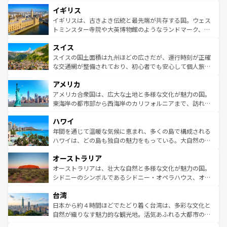
れ、フランス料理はユネスコ無形文化遺産にも登録されて
道から、未来を先取りするようなモダンな都市まで多様な
イギリス
いる。シャンパンの発祥地であるランス、プロヴァンスの
顔を持つこの国は、どこを歩いても飽きることがない。ベ
香り高いラベンダー畑など、多彩な楽しみ方が可能だ。さ
ルリンの文化的活気、バイエルン州のアルプスの絶景、そ
イギリスは、古きよき伝統と最先端が共存する国。ウェス
らに、パリ以外の地域にも魅力が溢れており、どの街角に
してライン川沿いのワイン畑といった風景は必見。ビール
トミンスター寺院や大英博物館のようなランドマーク、歴
も豊かな歴史と文化が息づいている。パリ以外の個性あふ
とソーセージを味わいながら地元の人と過ごす楽しい時間
史ある大学都市、美しい丘陵地帯や牧歌的な風景など、エ
れる地方に足を運ぶとそれぞれで全く異なる文化を体験で
スイス
は、お酒好きな人にはぜひ体験してほしい。 なお、新着の
リアごとに異なる魅力がある。また、優雅なアフタヌーン
きるだろう。 なお、新着のフランス情報は
コンテンツ一覧
ドイツ情報は
コンテンツ一覧
を参照してほしい。
ティー、ビール好きにはたまらない英国パブ、サッカー観
スイスの国土面積は九州ほどの広さだが、運行時刻が正確
を参照してほしい。
戦など、本場だからこそできる体験も豊富。イギリスを旅
な交通網が整備されており、初心者でも安心して個人旅行
して楽しみつくそう。 なお、新着のイギリス情報は
コンテ
を楽しめる。日本同様に時刻表どおりの旅が可能だ。中世
アメリカ
ンツ一覧
を参照してほしい。
の建物がそのまま残る町や、スイスならではのユニークな
博物館もあり、アルプス観光だけでなく町歩きも満喫する
アメリカ合衆国は、広大な土地と多様な文化が魅力の国。
ことができる。国民の所得が高いため物価も高いが、旅行
東海岸の都市部から西海岸のカリフォルニアまで、訪れる
者向けの交通パス提供のサービスもあり、うまく活用すれ
場所ごとに異なる風景と体験が待っている。ニューヨーク
ハワイ
ば市内交通費無料で観光を楽しむこともできる。 なお、新
のような巨大都市は、観光、ショッピング、エンターテイ
着のスイス情報は
コンテンツ一覧
を参照してほしい。
ンメントが詰まった刺激的なスポットだ。一方、アメリカ
年間を通じて温暖な気候に恵まれ、多くの島で構成される
西部には大自然が広がり、グランドキャニオンやイエロー
ハワイは、どの島も独自の魅力をもっている。大自然の神
ストーン国立公園といった絶景が堪能できる。さらに、南
秘を感じたいなら、火山が生み出した壮大な景観を誇るハ
オーストラリア
部のニューオーリンズでは、音楽と美食が融合した独特の
ワイ島は見逃せない。また、定番の観光地といえばオアフ
文化が魅力。旅行者はアメリカの各地域で異なる魅力を楽
島だが、静かな自然を求めるならマウイ島やカウアイ島が
オーストラリアは、壮大な自然と多様な文化が魅力の国。
しみながら、その多様性と豊かな歴史を感じることができ
おすすめ。エメラルドグリーンに輝く海をはじめ、豊かな
シドニーのシンボルであるシドニー・オペラハウス、オー
るだろう。車でのロードトリップや列車の旅も、アメリカ
文化や歴史が息づいている。「アロハスピリット」と呼ば
ストラリア東海岸北部に広がる大サンゴ礁地帯グレートバ
ならではの贅沢な旅のスタイルだ。 なお、新着のアメリカ
台湾
れるおもてなしの心で訪れる人々を迎えてくれるハワイの
リアリーフや大陸中央部にそびえるウルル（エアーズロッ
情報は
コンテンツ一覧
を参照してほしい。
人々、おいしいローカルフードやハワイアンミュージッ
ク）、タスマニアの美しい原生林やケアンズの熱帯雨林な
日本から約４時間ほどでたどり着く台湾は、多彩な文化と
ク、伝統的なフラダンスなど、すべてがハワイの魅力を彩
ど、見どころがたくさん。また、カフェやワイン、オージ
自然が織りなす魅力的な観光地。活気あふれる大都市の台
っている。訪れるたびに新しい発見と感動が待っているハ
ービーフなどの食文化も豊かで、美味しいものであふれて
北やノスタルジックな町並みが人気な九份（ジォウフェ