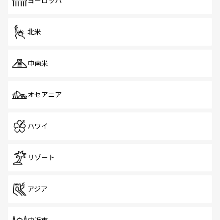
ヨーロッパ
だ。訪れる人を飽きさせないシンガポールで、多様な魅力
を体感しよう。 なお、新着のシンガポール情報は
コンテン
ツ一覧
を参照してほしい。
北米
中南米
オセアニア
ハワイ
リゾート
アジア