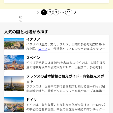
…
1
2
3
16
AD
AD
人気の国と地域から探す
イタリア
イタリアは歴史、文化、グルメ、自然と多彩な魅力にあふ
れた国。
ローマ
の古代遺跡やフィレンツェのルネッサンス
美術、ヴェネツィアの運河など、歴史あるスポットはもち
スペイン
ろん、トスカーナの美しい田園風景やアマルフィ海岸の絶
景など、自然景観も見逃せない。観光の合間には、本場の
イベリア半島のほぼ80％を占めるスペインは、太陽が降り
ピザやパスタなど、絶品のイタリア料理を堪能することも
注ぐ地中海沿岸から雄大なピレネー山脈まで、多彩な自然
できる。朝目覚めてから夜眠るまで、すべての瞬間を楽し
と文化が詰まったヨーロッパ屈指の旅行先だ。多様な地域
フランスの基本情報と観光ガイド・有名観光スポ
ませてくれるイタリアで、忘れられない旅をしてみよう！
文化が根付くこの国では、情熱的なフラメンコ、熱気あふ
なお、新着のイタリア情報は
コンテンツ一覧
を参照してほ
れる闘牛、そして美味しいタパスが生活の一部となってい
ット
しい。
る。首都マドリードの洗練された雰囲気や、バルセロナの
フランスは、世界中の旅行者を魅了し続けるヨーロッパ屈
アートに溢れた街角から、地方では古代ローマ遺跡や中世
指の観光地だ。首都パリのエッフェル塔やルーブル美術館
の城塞都市、穏やかなビーチリゾートまで多彩な表情を見
といった象徴的なスポットから、田舎町の古風な美しさま
せる。地方によって風土や気候が異なるスペインはその個
ドイツ
で、幅広い魅力が詰まっている。華麗な宮殿、歴史的な大
性で訪れる人を魅了する。 なお、新着のスペイン情報は
コ
聖堂、美しいビーチ、そして豊かな自然が、訪れる者を心
ドイツは、豊かな歴史と多彩な文化が交差するヨーロッパ
ンテンツ一覧
を参照してほしい。
から魅了する。また、フランスは美食の国としても知ら
の中心に位置する国。中世の街並みが残るロマンチック街