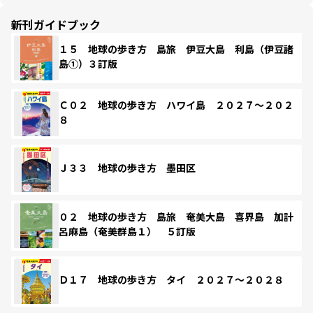
新刊ガイドブック
１５ 地球の歩き方 島旅 伊豆大島 利島（伊豆諸
島①）３訂版
Ｃ０２ 地球の歩き方 ハワイ島 ２０２７～２０２
８
Ｊ３３ 地球の歩き方 墨田区
０２ 地球の歩き方 島旅 奄美大島 喜界島 加計
呂麻島（奄美群島１） ５訂版
Ｄ１７ 地球の歩き方 タイ ２０２７～２０２８