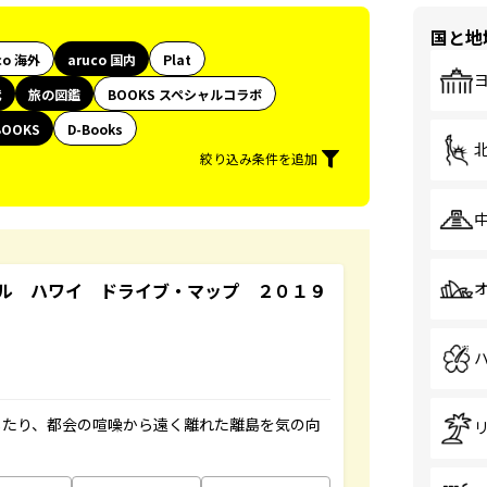
国と地
co 海外
aruco 国内
Plat
代
旅の図鑑
BOOKS スペシャルコラボ
BOOKS
D-Books
絞り込み条件を追加
ル ハワイ ドライブ・マップ ２０１９
したり、都会の喧噪から遠く離れた離島を気の向