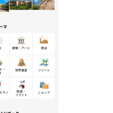
ーマ
食
建築・アート
宿泊
ト・
世界遺産
リゾート
戦
鉄道・
ビティ
ショップ
フライト