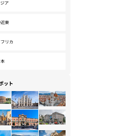
アジア
中近東
アフリカ
日本
ポット