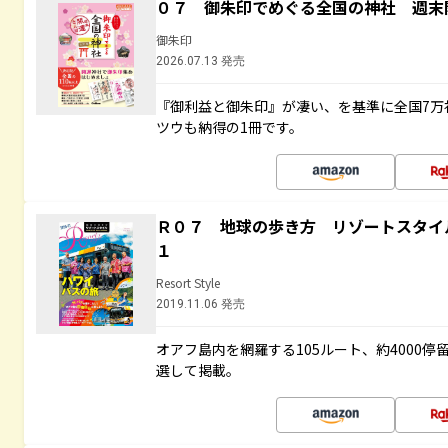
０７ 御朱印でめぐる全国の神社 週末
御朱印
2026.07.13 発売
『御利益と御朱印』が凄い、を基準に全国7万
ツウも納得の1冊です。
Ｒ０７ 地球の歩き方 リゾートスタイ
１
Resort Style
2019.11.06 発売
オアフ島内を網羅する105ルート、約4000
選して掲載。