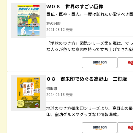
Ｗ０８ 世界のすごい巨像
巨仏・巨神・巨人。一度は訪れたい愛すべき
旅の図鑑
2021.08.12 発売
「地球の歩き方」図鑑シリーズ第８弾は、で
な人々が色々な意図を持って立ち上げてきた
０８ 御朱印でめぐる高野山 三訂版
御朱印
2024.06.13 発売
地球の歩き方御朱印シリーズより、高野山の
印、宿坊グルメやグッズなど情報満載。