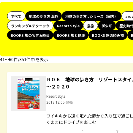
すべて
地球の歩き方 海外
地球の歩き方 Jシリーズ（国内）
aru
ランキング&テクニック
Resort Style
島旅
御朱印
歴史時
BOOKS 旅の名言＆絶景
BOOKS 旅と健康
BOOKS 旅の読み物
41〜60件/351件中 を表示
Ｒ０６ 地球の歩き方 リゾートスタイ
～２０２０
Resort Style
2018.12.05 発売
ワイキキから遠く離れた静かな入り江で過ご
くままにドライブを楽しむ