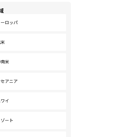
域
ヨーロッパ
北米
中南米
オセアニア
ハワイ
リゾート