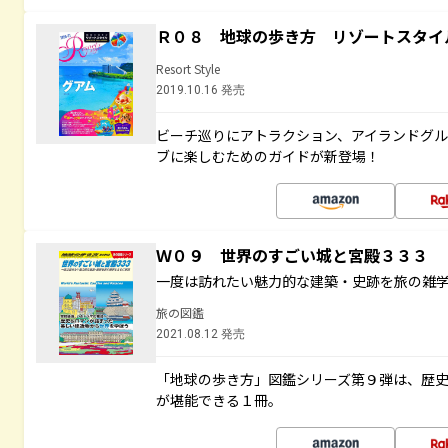
Ｒ０８ 地球の歩き方 リゾートスタイ
Resort Style
2019.10.16 発売
ビーチ巡りにアトラクション、アイランドグル
ブに楽しむためのガイドが新登場！
Ｗ０９ 世界のすごい城と宮殿３３３
一度は訪れたい魅力的な建築・史跡を旅の雑
旅の図鑑
2021.08.12 発売
「地球の歩き方」図鑑シリーズ第９弾は、歴
が堪能できる１冊。