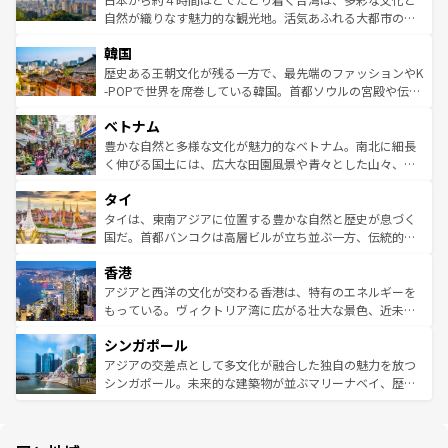
ク、伝統的なフラダンスなど、すべてがハワイの魅力を彩
ど、見どころがたくさん。また、カフェやワイン、オージ
自然が織りなす魅力的な観光地。活気あふれる大都市の台
っている。訪れるたびに新しい発見と感動が待っているハ
ービーフなどの食文化も豊かで、美味しいものであふれて
北やノスタルジックな町並みが人気な九份（ジォウフェ
ワイを、存分に味わってほしい。 なお、新着のハワイ情報
韓国
いる。アクティビティも充実しており、サーフィンやダイ
ン）、静ひつな山岳地帯である台湾東部など、都市の喧騒
は
コンテンツ一覧
を参照してほしい。
ビング、ハイキングなど、アウトドア好きにはたまらな
と山間の静けさが共存しており、訪れる人に新しい発見と
歴史ある王朝文化が残る一方で、最先端のファッションやK
い。オーストラリアの多彩な魅力を存分に味わいつくそ
驚きをもたらしてくれる。また、奥深い台湾の食文化も魅
-POPで世界を席巻している韓国。首都ソウルの宮殿や伝統
う。 なお、新着のオーストラリア情報は
コンテンツ一覧
を
力で、夜市などの屋台グルメから高級料理、ヘルシーで美
家屋が並ぶエリアでは韓国の歴史と文化に浸ることがで
参照してほしい。
ベトナム
容にもいいと評判のスイーツなど、バラエティ豊かな料理
き、地方に足を延ばせば四季折々の自然美を楽しむことが
が味わえる。 なお、新着の台湾情報は
コンテンツ一覧
を参
できる。そして、キムチや焼肉、絶品のストリートフード
豊かな自然と多様な文化が魅力的なベトナム。南北に細長
照してほしい。
まで、さまざまな韓国料理が待っている。夜には、韓国な
く伸びる国土には、広大な田園風景や青々とした山々、世
らではのナイトライフも堪能できる。あたたかいホスピタ
界遺産に登録された壮大な自然景観が点在し、都市部では
タイ
リティに包まれながら、韓国の多彩な魅力を心ゆくまで味
急速な発展と共に伝統が息づく。ハノイの古い町並みやホ
わってみてほしい。 なお、新着の韓国情報は
コンテンツ一
ーチミン市のフランス統治時代の建物も、独特の雰囲気を
タイは、東南アジアに位置する豊かな自然と歴史が息づく
覧
を参照してほしい。
醸し出している。また、バラエティの豊かさとおいしさで
国だ。首都バンコクは高層ビルが立ち並ぶ一方、伝統的な
世界中の食通を魅了してやまないベトナム料理も魅力のひ
寺院や市場がいたるところに点在し、古きよき文化と現代
香港
とつ。フォーやバインミー、ベトナムコーヒーなどは、ぜ
の活気が交差している。北部ではチェンマイなどの山岳地
ひ現地で味わいたい。どの地域を訪れてもあたたかい人々
帯で自然と触れ合い、南部ではプーケットやクラビの美し
アジアと西洋の文化が交わる香港は、特有のエネルギーを
が旅行者を迎えてくれるので、きっと忘れられない旅にな
いビーチでリゾート気分を楽しむことができる。タイ料理
もっている。ヴィクトリア湾に広がる壮大な景色、近未来
るはずだ。 なお、新着のベトナム情報は
コンテンツ一覧
を
は世界的に有名で、屋台から高級レストランまで味覚を刺
的なアートスポット、そして歴史と現代が融合した町並
参照してほしい。
シンガポール
激する。気候は一年中温暖で、どの季節にも異なる楽しみ
み、どこを訪れても感動するはず。観光スポットが密集し
が待っている。親しみやすいタイの人々、仏教を中心とし
ており、効率よく見どころを回れるのも魅力。息をのむよ
アジアの交差点として多文化が融合した独自の魅力を放つ
た文化、そして多様な観光資源が、訪れる旅人を魅了し続
うな絶景から文化的な体験まで、香港を存分に楽しみ尽く
シンガポール。未来的な建築物が並ぶマリーナベイ、歴史
ける。 なお、新着のタイ情報は
コンテンツ一覧
を参照して
そう。 なお、新着の香港情報は
コンテンツ一覧
を参照して
と伝統を感じられるエスニックタウン、多数の緑豊かな公
ほしい。
ほしい。
園や自然保護区など、自然が調和した近代的な景観と文化
の多様性あふれるカラフルな町は、どこを歩いても新しい