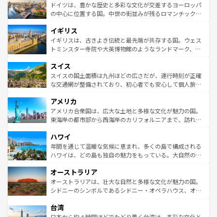
性で訪れる人を魅了する。 なお、新着のスペイン情報は
コ
聖堂、美しいビーチ、そして豊かな自然が、訪れる者を心
ドイツは、豊かな歴史と多彩な文化が交差するヨーロッパ
ンテンツ一覧
を参照してほしい。
から魅了する。また、フランスは美食の国としても知ら
の中心に位置する国。中世の街並みが残るロマンチック街
れ、フランス料理はユネスコ無形文化遺産にも登録されて
道から、未来を先取りするようなモダンな都市まで多様な
イギリス
いる。シャンパンの発祥地であるランス、プロヴァンスの
顔を持つこの国は、どこを歩いても飽きることがない。ベ
香り高いラベンダー畑など、多彩な楽しみ方が可能だ。さ
ルリンの文化的活気、バイエルン州のアルプスの絶景、そ
イギリスは、古きよき伝統と最先端が共存する国。ウェス
らに、パリ以外の地域にも魅力が溢れており、どの街角に
してライン川沿いのワイン畑といった風景は必見。ビール
トミンスター寺院や大英博物館のようなランドマーク、歴
も豊かな歴史と文化が息づいている。パリ以外の個性あふ
とソーセージを味わいながら地元の人と過ごす楽しい時間
史ある大学都市、美しい丘陵地帯や牧歌的な風景など、エ
れる地方に足を運ぶとそれぞれで全く異なる文化を体験で
スイス
は、お酒好きな人にはぜひ体験してほしい。 なお、新着の
リアごとに異なる魅力がある。また、優雅なアフタヌーン
きるだろう。 なお、新着のフランス情報は
コンテンツ一覧
ドイツ情報は
コンテンツ一覧
を参照してほしい。
ティー、ビール好きにはたまらない英国パブ、サッカー観
スイスの国土面積は九州ほどの広さだが、運行時刻が正確
を参照してほしい。
戦など、本場だからこそできる体験も豊富。イギリスを旅
な交通網が整備されており、初心者でも安心して個人旅行
して楽しみつくそう。 なお、新着のイギリス情報は
コンテ
を楽しめる。日本同様に時刻表どおりの旅が可能だ。中世
アメリカ
ンツ一覧
を参照してほしい。
の建物がそのまま残る町や、スイスならではのユニークな
博物館もあり、アルプス観光だけでなく町歩きも満喫する
アメリカ合衆国は、広大な土地と多様な文化が魅力の国。
ことができる。国民の所得が高いため物価も高いが、旅行
東海岸の都市部から西海岸のカリフォルニアまで、訪れる
者向けの交通パス提供のサービスもあり、うまく活用すれ
場所ごとに異なる風景と体験が待っている。ニューヨーク
ハワイ
ば市内交通費無料で観光を楽しむこともできる。 なお、新
のような巨大都市は、観光、ショッピング、エンターテイ
着のスイス情報は
コンテンツ一覧
を参照してほしい。
ンメントが詰まった刺激的なスポットだ。一方、アメリカ
年間を通じて温暖な気候に恵まれ、多くの島で構成される
西部には大自然が広がり、グランドキャニオンやイエロー
ハワイは、どの島も独自の魅力をもっている。大自然の神
ストーン国立公園といった絶景が堪能できる。さらに、南
秘を感じたいなら、火山が生み出した壮大な景観を誇るハ
オーストラリア
部のニューオーリンズでは、音楽と美食が融合した独特の
ワイ島は見逃せない。また、定番の観光地といえばオアフ
文化が魅力。旅行者はアメリカの各地域で異なる魅力を楽
島だが、静かな自然を求めるならマウイ島やカウアイ島が
オーストラリアは、壮大な自然と多様な文化が魅力の国。
しみながら、その多様性と豊かな歴史を感じることができ
おすすめ。エメラルドグリーンに輝く海をはじめ、豊かな
シドニーのシンボルであるシドニー・オペラハウス、オー
るだろう。車でのロードトリップや列車の旅も、アメリカ
文化や歴史が息づいている。「アロハスピリット」と呼ば
ストラリア東海岸北部に広がる大サンゴ礁地帯グレートバ
ならではの贅沢な旅のスタイルだ。 なお、新着のアメリカ
台湾
れるおもてなしの心で訪れる人々を迎えてくれるハワイの
リアリーフや大陸中央部にそびえるウルル（エアーズロッ
情報は
コンテンツ一覧
を参照してほしい。
人々、おいしいローカルフードやハワイアンミュージッ
ク）、タスマニアの美しい原生林やケアンズの熱帯雨林な
日本から約４時間ほどでたどり着く台湾は、多彩な文化と