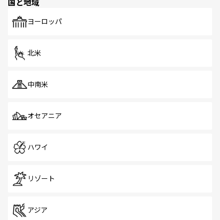
国と地域
発見がある。さらに、治安のよさや充実した公共交通機関
も、旅行者にとっては魅力的なポイント。グルメも豊富
で、ホーカーズは地元の風情を楽しめる外せないスポット
ヨーロッパ
だ。訪れる人を飽きさせないシンガポールで、多様な魅力
を体感しよう。 なお、新着のシンガポール情報は
コンテン
ツ一覧
を参照してほしい。
北米
中南米
オセアニア
ハワイ
リゾート
アジア