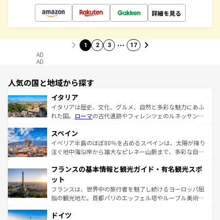
詳細を見る
…
1
2
3
17
AD
AD
人気の国と地域から探す
イタリア
イタリアは歴史、文化、グルメ、自然と多彩な魅力にあふ
れた国。
ローマ
の古代遺跡やフィレンツェのルネッサンス
美術、ヴェネツィアの運河など、歴史あるスポットはもち
スペイン
ろん、トスカーナの美しい田園風景やアマルフィ海岸の絶
景など、自然景観も見逃せない。観光の合間には、本場の
イベリア半島のほぼ80％を占めるスペインは、太陽が降り
ピザやパスタなど、絶品のイタリア料理を堪能することも
注ぐ地中海沿岸から雄大なピレネー山脈まで、多彩な自然
できる。朝目覚めてから夜眠るまで、すべての瞬間を楽し
と文化が詰まったヨーロッパ屈指の旅行先だ。多様な地域
フランスの基本情報と観光ガイド・有名観光スポ
ませてくれるイタリアで、忘れられない旅をしてみよう！
文化が根付くこの国では、情熱的なフラメンコ、熱気あふ
なお、新着のイタリア情報は
コンテンツ一覧
を参照してほ
れる闘牛、そして美味しいタパスが生活の一部となってい
ット
しい。
る。首都マドリードの洗練された雰囲気や、バルセロナの
フランスは、世界中の旅行者を魅了し続けるヨーロッパ屈
アートに溢れた街角から、地方では古代ローマ遺跡や中世
指の観光地だ。首都パリのエッフェル塔やルーブル美術館
の城塞都市、穏やかなビーチリゾートまで多彩な表情を見
といった象徴的なスポットから、田舎町の古風な美しさま
せる。地方によって風土や気候が異なるスペインはその個
ドイツ
で、幅広い魅力が詰まっている。華麗な宮殿、歴史的な大