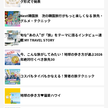
グ形式で発表
Next韓国旅 次の韓国旅行がもっと楽しくなる 旅先・
グルメ・テクニック
旬な“あの人”が「旅」をテーマに語るインタビュー連
載 MY TRAVEL STORY
今、こんな旅がしてみたい！地球の歩き方が選ぶ2026
年絶対行くべき旅先30
コスパもタイパもかなえる！賢者の旅テクニック
地球の歩き方♥偏愛ハワイ