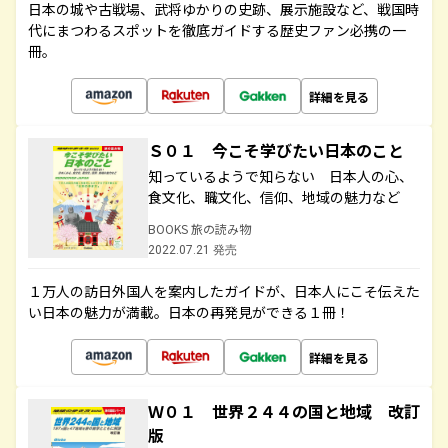
日本の城や古戦場、武将ゆかりの史跡、展示施設など、戦国時
代にまつわるスポットを徹底ガイドする歴史ファン必携の一
冊。
詳細を見る
Ｓ０１ 今こそ学びたい日本のこと
知っているようで知らない 日本人の心、
食文化、職文化、信仰、地域の魅力など
BOOKS 旅の読み物
2022.07.21 発売
１万人の訪日外国人を案内したガイドが、日本人にこそ伝えた
い日本の魅力が満載。日本の再発見ができる１冊！
詳細を見る
Ｗ０１ 世界２４４の国と地域 改訂
版