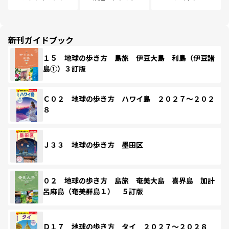
新刊ガイドブック
１５ 地球の歩き方 島旅 伊豆大島 利島（伊豆諸
島①）３訂版
Ｃ０２ 地球の歩き方 ハワイ島 ２０２７～２０２
８
Ｊ３３ 地球の歩き方 墨田区
０２ 地球の歩き方 島旅 奄美大島 喜界島 加計
呂麻島（奄美群島１） ５訂版
Ｄ１７ 地球の歩き方 タイ ２０２７～２０２８