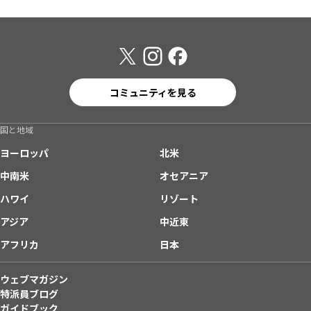
コミュニティを見る
国と地域
ヨーロッパ
北米
中南米
オセアニア
ハワイ
リゾート
アジア
中近東
アフリカ
日本
ウェブマガジン
特派員ブログ
ガイドブック