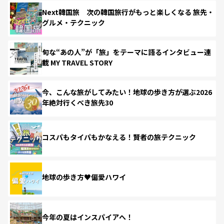
Next韓国旅 次の韓国旅行がもっと楽しくなる 旅先・
グルメ・テクニック
旬な“あの人”が「旅」をテーマに語るインタビュー連
載 MY TRAVEL STORY
今、こんな旅がしてみたい！地球の歩き方が選ぶ2026
年絶対行くべき旅先30
コスパもタイパもかなえる！賢者の旅テクニック
地球の歩き方♥偏愛ハワイ
今年の夏はインスパイアへ！