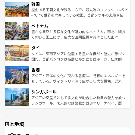
ワイを、存分に味わってほしい。 なお、新着のハワイ情報
韓国
いる。アクティビティも充実しており、サーフィンやダイ
ン）、静ひつな山岳地帯である台湾東部など、都市の喧騒
は
コンテンツ一覧
を参照してほしい。
ビング、ハイキングなど、アウトドア好きにはたまらな
と山間の静けさが共存しており、訪れる人に新しい発見と
歴史ある王朝文化が残る一方で、最先端のファッションやK
い。オーストラリアの多彩な魅力を存分に味わいつくそ
驚きをもたらしてくれる。また、奥深い台湾の食文化も魅
-POPで世界を席巻している韓国。首都ソウルの宮殿や伝統
う。 なお、新着のオーストラリア情報は
コンテンツ一覧
を
力で、夜市などの屋台グルメから高級料理、ヘルシーで美
家屋が並ぶエリアでは韓国の歴史と文化に浸ることがで
参照してほしい。
ベトナム
容にもいいと評判のスイーツなど、バラエティ豊かな料理
き、地方に足を延ばせば四季折々の自然美を楽しむことが
が味わえる。 なお、新着の台湾情報は
コンテンツ一覧
を参
できる。そして、キムチや焼肉、絶品のストリートフード
豊かな自然と多様な文化が魅力的なベトナム。南北に細長
照してほしい。
まで、さまざまな韓国料理が待っている。夜には、韓国な
く伸びる国土には、広大な田園風景や青々とした山々、世
らではのナイトライフも堪能できる。あたたかいホスピタ
界遺産に登録された壮大な自然景観が点在し、都市部では
タイ
リティに包まれながら、韓国の多彩な魅力を心ゆくまで味
急速な発展と共に伝統が息づく。ハノイの古い町並みやホ
わってみてほしい。 なお、新着の韓国情報は
コンテンツ一
ーチミン市のフランス統治時代の建物も、独特の雰囲気を
タイは、東南アジアに位置する豊かな自然と歴史が息づく
覧
を参照してほしい。
醸し出している。また、バラエティの豊かさとおいしさで
国だ。首都バンコクは高層ビルが立ち並ぶ一方、伝統的な
世界中の食通を魅了してやまないベトナム料理も魅力のひ
寺院や市場がいたるところに点在し、古きよき文化と現代
香港
とつ。フォーやバインミー、ベトナムコーヒーなどは、ぜ
の活気が交差している。北部ではチェンマイなどの山岳地
ひ現地で味わいたい。どの地域を訪れてもあたたかい人々
帯で自然と触れ合い、南部ではプーケットやクラビの美し
アジアと西洋の文化が交わる香港は、特有のエネルギーを
が旅行者を迎えてくれるので、きっと忘れられない旅にな
いビーチでリゾート気分を楽しむことができる。タイ料理
もっている。ヴィクトリア湾に広がる壮大な景色、近未来
るはずだ。 なお、新着のベトナム情報は
コンテンツ一覧
を
は世界的に有名で、屋台から高級レストランまで味覚を刺
的なアートスポット、そして歴史と現代が融合した町並
参照してほしい。
シンガポール
激する。気候は一年中温暖で、どの季節にも異なる楽しみ
み、どこを訪れても感動するはず。観光スポットが密集し
が待っている。親しみやすいタイの人々、仏教を中心とし
ており、効率よく見どころを回れるのも魅力。息をのむよ
アジアの交差点として多文化が融合した独自の魅力を放つ
た文化、そして多様な観光資源が、訪れる旅人を魅了し続
うな絶景から文化的な体験まで、香港を存分に楽しみ尽く
シンガポール。未来的な建築物が並ぶマリーナベイ、歴史
ける。 なお、新着のタイ情報は
コンテンツ一覧
を参照して
そう。 なお、新着の香港情報は
コンテンツ一覧
を参照して
と伝統を感じられるエスニックタウン、多数の緑豊かな公
ほしい。
ほしい。
園や自然保護区など、自然が調和した近代的な景観と文化
の多様性あふれるカラフルな町は、どこを歩いても新しい
国と地域
発見がある。さらに、治安のよさや充実した公共交通機関
も、旅行者にとっては魅力的なポイント。グルメも豊富