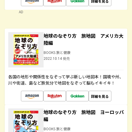
詳細を見る
AD
地球のなぞり方 旅地図 アメリカ大
陸編
BOOKS 旅と健康
2022.10.14 発売
各国の地形や関係性をなぞって学ぶ新しい地図本！国境や州、
川や街道、島など旅気分で地図をなぞって脳もイキイキ！
詳細を見る
地球のなぞり方 旅地図 ヨーロッパ
編
BOOKS 旅と健康