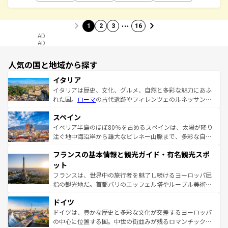
…
1
2
3
16
AD
AD
人気の国と地域から探す
イタリア
イタリアは歴史、文化、グルメ、自然と多彩な魅力にあふ
れた国。
ローマ
の古代遺跡やフィレンツェのルネッサンス
美術、ヴェネツィアの運河など、歴史あるスポットはもち
スペイン
ろん、トスカーナの美しい田園風景やアマルフィ海岸の絶
景など、自然景観も見逃せない。観光の合間には、本場の
イベリア半島のほぼ80％を占めるスペインは、太陽が降り
ピザやパスタなど、絶品のイタリア料理を堪能することも
注ぐ地中海沿岸から雄大なピレネー山脈まで、多彩な自然
できる。朝目覚めてから夜眠るまで、すべての瞬間を楽し
と文化が詰まったヨーロッパ屈指の旅行先だ。多様な地域
フランスの基本情報と観光ガイド・有名観光スポ
ませてくれるイタリアで、忘れられない旅をしてみよう！
文化が根付くこの国では、情熱的なフラメンコ、熱気あふ
なお、新着のイタリア情報は
コンテンツ一覧
を参照してほ
れる闘牛、そして美味しいタパスが生活の一部となってい
ット
しい。
る。首都マドリードの洗練された雰囲気や、バルセロナの
フランスは、世界中の旅行者を魅了し続けるヨーロッパ屈
アートに溢れた街角から、地方では古代ローマ遺跡や中世
指の観光地だ。首都パリのエッフェル塔やルーブル美術館
の城塞都市、穏やかなビーチリゾートまで多彩な表情を見
といった象徴的なスポットから、田舎町の古風な美しさま
せる。地方によって風土や気候が異なるスペインはその個
ドイツ
で、幅広い魅力が詰まっている。華麗な宮殿、歴史的な大
性で訪れる人を魅了する。 なお、新着のスペイン情報は
コ
聖堂、美しいビーチ、そして豊かな自然が、訪れる者を心
ドイツは、豊かな歴史と多彩な文化が交差するヨーロッパ
ンテンツ一覧
を参照してほしい。
から魅了する。また、フランスは美食の国としても知ら
の中心に位置する国。中世の街並みが残るロマンチック街