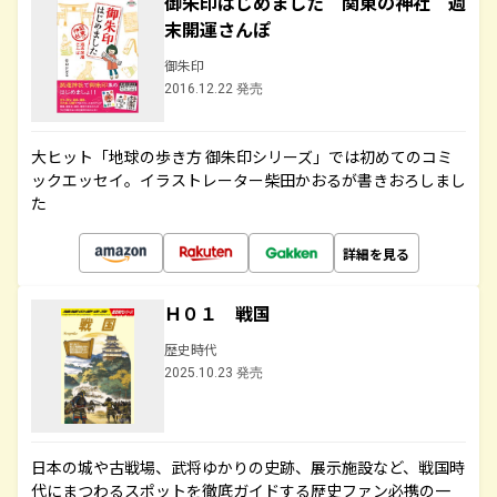
御朱印はじめました 関東の神社 週
末開運さんぽ
御朱印
2016.12.22 発売
大ヒット「地球の歩き方 御朱印シリーズ」では初めてのコミ
ックエッセイ。イラストレーター柴田かおるが書きおろしまし
た
詳細を見る
Ｈ０１ 戦国
歴史時代
2025.10.23 発売
日本の城や古戦場、武将ゆかりの史跡、展示施設など、戦国時
代にまつわるスポットを徹底ガイドする歴史ファン必携の一