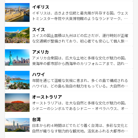
れ、フランス料理はユネスコ無形文化遺産にも登録されて
道から、未来を先取りするようなモダンな都市まで多様な
イギリス
いる。シャンパンの発祥地であるランス、プロヴァンスの
顔を持つこの国は、どこを歩いても飽きることがない。ベ
香り高いラベンダー畑など、多彩な楽しみ方が可能だ。さ
ルリンの文化的活気、バイエルン州のアルプスの絶景、そ
イギリスは、古きよき伝統と最先端が共存する国。ウェス
らに、パリ以外の地域にも魅力が溢れており、どの街角に
してライン川沿いのワイン畑といった風景は必見。ビール
トミンスター寺院や大英博物館のようなランドマーク、歴
も豊かな歴史と文化が息づいている。パリ以外の個性あふ
とソーセージを味わいながら地元の人と過ごす楽しい時間
史ある大学都市、美しい丘陵地帯や牧歌的な風景など、エ
れる地方に足を運ぶとそれぞれで全く異なる文化を体験で
スイス
は、お酒好きな人にはぜひ体験してほしい。 なお、新着の
リアごとに異なる魅力がある。また、優雅なアフタヌーン
きるだろう。 なお、新着のフランス情報は
コンテンツ一覧
ドイツ情報は
コンテンツ一覧
を参照してほしい。
ティー、ビール好きにはたまらない英国パブ、サッカー観
スイスの国土面積は九州ほどの広さだが、運行時刻が正確
を参照してほしい。
戦など、本場だからこそできる体験も豊富。イギリスを旅
な交通網が整備されており、初心者でも安心して個人旅行
して楽しみつくそう。 なお、新着のイギリス情報は
コンテ
を楽しめる。日本同様に時刻表どおりの旅が可能だ。中世
アメリカ
ンツ一覧
を参照してほしい。
の建物がそのまま残る町や、スイスならではのユニークな
博物館もあり、アルプス観光だけでなく町歩きも満喫する
アメリカ合衆国は、広大な土地と多様な文化が魅力の国。
ことができる。国民の所得が高いため物価も高いが、旅行
東海岸の都市部から西海岸のカリフォルニアまで、訪れる
者向けの交通パス提供のサービスもあり、うまく活用すれ
場所ごとに異なる風景と体験が待っている。ニューヨーク
ハワイ
ば市内交通費無料で観光を楽しむこともできる。 なお、新
のような巨大都市は、観光、ショッピング、エンターテイ
着のスイス情報は
コンテンツ一覧
を参照してほしい。
ンメントが詰まった刺激的なスポットだ。一方、アメリカ
年間を通じて温暖な気候に恵まれ、多くの島で構成される
西部には大自然が広がり、グランドキャニオンやイエロー
ハワイは、どの島も独自の魅力をもっている。大自然の神
ストーン国立公園といった絶景が堪能できる。さらに、南
秘を感じたいなら、火山が生み出した壮大な景観を誇るハ
オーストラリア
部のニューオーリンズでは、音楽と美食が融合した独特の
ワイ島は見逃せない。また、定番の観光地といえばオアフ
文化が魅力。旅行者はアメリカの各地域で異なる魅力を楽
島だが、静かな自然を求めるならマウイ島やカウアイ島が
オーストラリアは、壮大な自然と多様な文化が魅力の国。
しみながら、その多様性と豊かな歴史を感じることができ
おすすめ。エメラルドグリーンに輝く海をはじめ、豊かな
シドニーのシンボルであるシドニー・オペラハウス、オー
るだろう。車でのロードトリップや列車の旅も、アメリカ
文化や歴史が息づいている。「アロハスピリット」と呼ば
ストラリア東海岸北部に広がる大サンゴ礁地帯グレートバ
ならではの贅沢な旅のスタイルだ。 なお、新着のアメリカ
台湾
れるおもてなしの心で訪れる人々を迎えてくれるハワイの
リアリーフや大陸中央部にそびえるウルル（エアーズロッ
情報は
コンテンツ一覧
を参照してほしい。
人々、おいしいローカルフードやハワイアンミュージッ
ク）、タスマニアの美しい原生林やケアンズの熱帯雨林な
日本から約４時間ほどでたどり着く台湾は、多彩な文化と
ク、伝統的なフラダンスなど、すべてがハワイの魅力を彩
ど、見どころがたくさん。また、カフェやワイン、オージ
自然が織りなす魅力的な観光地。活気あふれる大都市の台
っている。訪れるたびに新しい発見と感動が待っているハ
ービーフなどの食文化も豊かで、美味しいものであふれて
北やノスタルジックな町並みが人気な九份（ジォウフェ