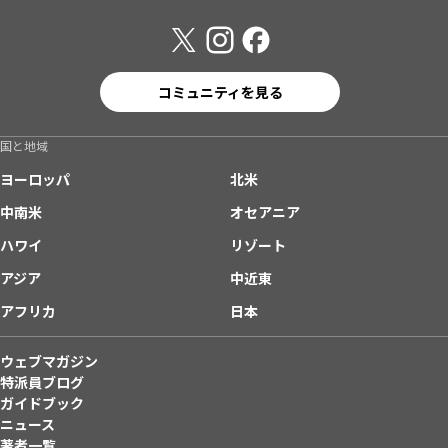
コミュニティを見る
国と地域
ヨーロッパ
北米
中南米
オセアニア
ハワイ
リゾート
アジア
中近東
アフリカ
日本
ウェブマガジン
特派員ブログ
ガイドブック
ニュース
著者一覧