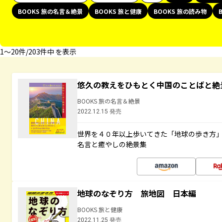
BOOKS 旅の名言＆絶景
BOOKS 旅と健康
BOOKS 旅の読み物
1〜20件/203件中 を表示
悠久の教えをひもとく中国のことばと絶
BOOKS 旅の名言＆絶景
2022.12.15 発売
世界を４０年以上歩いてきた「地球の歩き方
名言と癒やしの絶景集
地球のなぞり方 旅地図 日本編
BOOKS 旅と健康
2022.11.25 発売