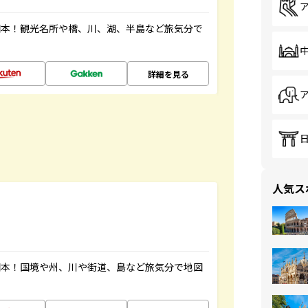
図本！観光名所や橋、川、湖、半島など旅気分で
詳細を見る
人気ス
図本！国境や州、川や街道、島など旅気分で地図