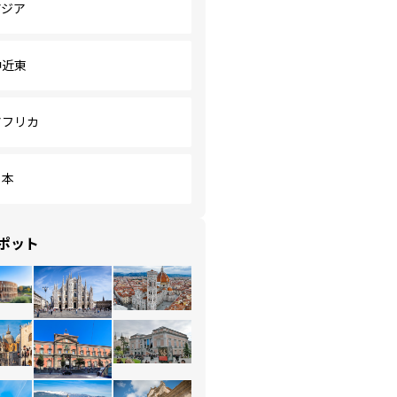
アジア
中近東
アフリカ
日本
ポット