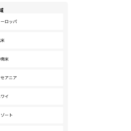
域
ヨーロッパ
北米
中南米
オセアニア
ハワイ
リゾート