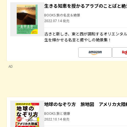
生きる知恵を授かるアラブのことばと絶
BOOKS 旅の名言＆絶景
2022.07.14 発売
古きと新しき、東と西が調和するオリエンタ
生を輝かせる名言と癒やしの絶景集！
AD
地球のなぞり方 旅地図 アメリカ大陸
BOOKS 旅と健康
2022.10.14 発売