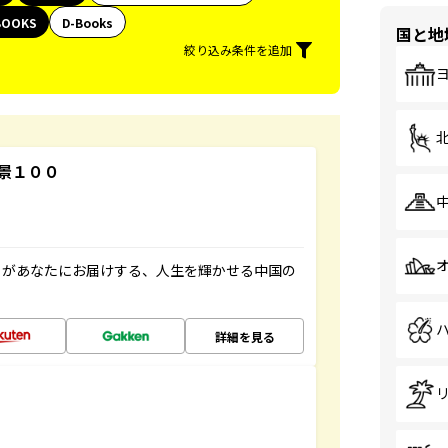
BOOKS
D-Books
国と地
絞り込み条件を追加
景１００
」があなたにお届けする、人生を輝かせる中国の
詳細を見る