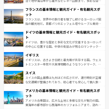
ピザやパスタなど、絶品のイタリア料理を堪能することも
注ぐ地中海沿岸から雄大なピレネー山脈まで、多彩な自然
できる。朝目覚めてから夜眠るまで、すべての瞬間を楽し
と文化が詰まったヨーロッパ屈指の旅行先だ。多様な地域
フランスの基本情報と観光ガイド・有名観光スポ
ませてくれるイタリアで、忘れられない旅をしてみよう！
文化が根付くこの国では、情熱的なフラメンコ、熱気あふ
なお、新着のイタリア情報は
コンテンツ一覧
を参照してほ
れる闘牛、そして美味しいタパスが生活の一部となってい
ット
しい。
る。首都マドリードの洗練された雰囲気や、バルセロナの
フランスは、世界中の旅行者を魅了し続けるヨーロッパ屈
アートに溢れた街角から、地方では古代ローマ遺跡や中世
指の観光地だ。首都パリのエッフェル塔やルーブル美術館
の城塞都市、穏やかなビーチリゾートまで多彩な表情を見
といった象徴的なスポットから、田舎町の古風な美しさま
せる。地方によって風土や気候が異なるスペインはその個
ドイツの基本情報と観光ガイド・有名観光スポッ
で、幅広い魅力が詰まっている。華麗な宮殿、歴史的な大
性で訪れる人を魅了する。 なお、新着のスペイン情報は
コ
聖堂、美しいビーチ、そして豊かな自然が、訪れる者を心
ト
ンテンツ一覧
を参照してほしい。
から魅了する。また、フランスは美食の国としても知ら
ドイツは、豊かな歴史と多彩な文化が交差するヨーロッパ
れ、フランス料理はユネスコ無形文化遺産にも登録されて
の中心に位置する国。中世の街並みが残るロマンチック街
いる。シャンパンの発祥地であるランス、プロヴァンスの
道から、未来を先取りするようなモダンな都市まで多様な
香り高いラベンダー畑など、多彩な楽しみ方が可能だ。さ
イギリス
顔を持つこの国は、どこを歩いても飽きることがない。ベ
らに、パリ以外の地域にも魅力が溢れており、どの街角に
ルリンの文化的活気、バイエルン州のアルプスの絶景、そ
イギリスは、古きよき伝統と最先端が共存する国。ウェス
も豊かな歴史と文化が息づいている。パリ以外の個性あふ
してライン川沿いのワイン畑といった風景は必見。ビール
トミンスター寺院や大英博物館のようなランドマーク、歴
れる地方に足を運ぶとそれぞれで全く異なる文化を体験で
とソーセージを味わいながら地元の人と過ごす楽しい時間
史ある大学都市、美しい丘陵地帯や牧歌的な風景など、エ
きるだろう。 なお、新着のフランス情報は
コンテンツ一覧
スイス
は、お酒好きな人にはぜひ体験してほしい。 なお、新着の
リアごとに異なる魅力がある。また、優雅なアフタヌーン
を参照してほしい。
ドイツ情報は
コンテンツ一覧
を参照してほしい。
ティー、ビール好きにはたまらない英国パブ、サッカー観
スイスの国土面積は九州ほどの広さだが、運行時刻が正確
戦など、本場だからこそできる体験も豊富。イギリスを旅
な交通網が整備されており、初心者でも安心して個人旅行
して楽しみつくそう。 なお、新着のイギリス情報は
コンテ
を楽しめる。日本同様に時刻表どおりの旅が可能だ。中世
アメリカの基本情報と観光ガイド・有名観光スポ
ンツ一覧
を参照してほしい。
の建物がそのまま残る町や、スイスならではのユニークな
博物館もあり、アルプス観光だけでなく町歩きも満喫する
ット
ことができる。国民の所得が高いため物価も高いが、旅行
アメリカ合衆国は、広大な土地と多様な文化が魅力の国。
者向けの交通パス提供のサービスもあり、うまく活用すれ
東海岸の都市部から西海岸のカリフォルニアまで、訪れる
ば市内交通費無料で観光を楽しむこともできる。 なお、新