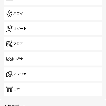
ハワイ
リゾート
アジア
中近東
アフリカ
日本