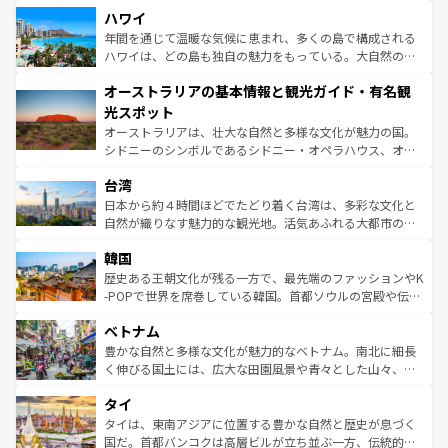
場所ごとに異なる風景と体験が待っている。ニューヨーク
着のスイス情報は
コンテンツ一覧
を参照してほしい。
ハワイ
のような巨大都市は、観光、ショッピング、エンターテイ
ンメントが詰まった刺激的なスポットだ。一方、アメリカ
年間を通じて温暖な気候に恵まれ、多くの島で構成される
西部には大自然が広がり、グランドキャニオンやイエロー
ハワイは、どの島も独自の魅力をもっている。大自然の神
ストーン国立公園といった絶景が堪能できる。さらに、南
秘を感じたいなら、火山が生み出した壮大な景観を誇るハ
オーストラリアの基本情報と観光ガイド・有名観
部のニューオーリンズでは、音楽と美食が融合した独特の
ワイ島は見逃せない。また、定番の観光地といえばオアフ
文化が魅力。旅行者はアメリカの各地域で異なる魅力を楽
島だが、静かな自然を求めるならマウイ島やカウアイ島が
光スポット
しみながら、その多様性と豊かな歴史を感じることができ
おすすめ。エメラルドグリーンに輝く海をはじめ、豊かな
オーストラリアは、壮大な自然と多様な文化が魅力の国。
るだろう。車でのロードトリップや列車の旅も、アメリカ
文化や歴史が息づいている。「アロハスピリット」と呼ば
シドニーのシンボルであるシドニー・オペラハウス、オー
ならではの贅沢な旅のスタイルだ。 なお、新着のアメリカ
れるおもてなしの心で訪れる人々を迎えてくれるハワイの
ストラリア東海岸北部に広がる大サンゴ礁地帯グレートバ
情報は
コンテンツ一覧
を参照してほしい。
人々、おいしいローカルフードやハワイアンミュージッ
台湾
リアリーフや大陸中央部にそびえるウルル（エアーズロッ
ク、伝統的なフラダンスなど、すべてがハワイの魅力を彩
ク）、タスマニアの美しい原生林やケアンズの熱帯雨林な
日本から約４時間ほどでたどり着く台湾は、多彩な文化と
っている。訪れるたびに新しい発見と感動が待っているハ
ど、見どころがたくさん。また、カフェやワイン、オージ
自然が織りなす魅力的な観光地。活気あふれる大都市の台
ワイを、存分に味わってほしい。 なお、新着のハワイ情報
ービーフなどの食文化も豊かで、美味しいものであふれて
北やノスタルジックな町並みが人気な九份（ジォウフェ
は
コンテンツ一覧
を参照してほしい。
韓国
いる。アクティビティも充実しており、サーフィンやダイ
ン）、静ひつな山岳地帯である台湾東部など、都市の喧騒
ビング、ハイキングなど、アウトドア好きにはたまらな
と山間の静けさが共存しており、訪れる人に新しい発見と
歴史ある王朝文化が残る一方で、最先端のファッションやK
い。オーストラリアの多彩な魅力を存分に味わいつくそ
驚きをもたらしてくれる。また、奥深い台湾の食文化も魅
-POPで世界を席巻している韓国。首都ソウルの宮殿や伝統
う。 なお、新着のオーストラリア情報は
コンテンツ一覧
を
力で、夜市などの屋台グルメから高級料理、ヘルシーで美
家屋が並ぶエリアでは韓国の歴史と文化に浸ることがで
参照してほしい。
ベトナム
容にもいいと評判のスイーツなど、バラエティ豊かな料理
き、地方に足を延ばせば四季折々の自然美を楽しむことが
が味わえる。 なお、新着の台湾情報は
コンテンツ一覧
を参
できる。そして、キムチや焼肉、絶品のストリートフード
豊かな自然と多様な文化が魅力的なベトナム。南北に細長
照してほしい。
まで、さまざまな韓国料理が待っている。夜には、韓国な
く伸びる国土には、広大な田園風景や青々とした山々、世
らではのナイトライフも堪能できる。あたたかいホスピタ
界遺産に登録された壮大な自然景観が点在し、都市部では
タイ
リティに包まれながら、韓国の多彩な魅力を心ゆくまで味
急速な発展と共に伝統が息づく。ハノイの古い町並みやホ
わってみてほしい。 なお、新着の韓国情報は
コンテンツ一
ーチミン市のフランス統治時代の建物も、独特の雰囲気を
タイは、東南アジアに位置する豊かな自然と歴史が息づく
覧
を参照してほしい。
醸し出している。また、バラエティの豊かさとおいしさで
国だ。首都バンコクは高層ビルが立ち並ぶ一方、伝統的な