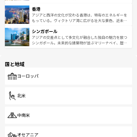
世界中の食通を魅了してやまないベトナム料理も魅力のひ
寺院や市場がいたるところに点在し、古きよき文化と現代
香港
とつ。フォーやバインミー、ベトナムコーヒーなどは、ぜ
の活気が交差している。北部ではチェンマイなどの山岳地
ひ現地で味わいたい。どの地域を訪れてもあたたかい人々
帯で自然と触れ合い、南部ではプーケットやクラビの美し
アジアと西洋の文化が交わる香港は、特有のエネルギーを
が旅行者を迎えてくれるので、きっと忘れられない旅にな
いビーチでリゾート気分を楽しむことができる。タイ料理
もっている。ヴィクトリア湾に広がる壮大な景色、近未来
るはずだ。 なお、新着のベトナム情報は
コンテンツ一覧
を
は世界的に有名で、屋台から高級レストランまで味覚を刺
的なアートスポット、そして歴史と現代が融合した町並
参照してほしい。
シンガポール
激する。気候は一年中温暖で、どの季節にも異なる楽しみ
み、どこを訪れても感動するはず。観光スポットが密集し
が待っている。親しみやすいタイの人々、仏教を中心とし
ており、効率よく見どころを回れるのも魅力。息をのむよ
アジアの交差点として多文化が融合した独自の魅力を放つ
た文化、そして多様な観光資源が、訪れる旅人を魅了し続
うな絶景から文化的な体験まで、香港を存分に楽しみ尽く
シンガポール。未来的な建築物が並ぶマリーナベイ、歴史
ける。 なお、新着のタイ情報は
コンテンツ一覧
を参照して
そう。 なお、新着の香港情報は
コンテンツ一覧
を参照して
と伝統を感じられるエスニックタウン、多数の緑豊かな公
ほしい。
ほしい。
園や自然保護区など、自然が調和した近代的な景観と文化
の多様性あふれるカラフルな町は、どこを歩いても新しい
国と地域
発見がある。さらに、治安のよさや充実した公共交通機関
も、旅行者にとっては魅力的なポイント。グルメも豊富
で、ホーカーズは地元の風情を楽しめる外せないスポット
ヨーロッパ
だ。訪れる人を飽きさせないシンガポールで、多様な魅力
を体感しよう。 なお、新着のシンガポール情報は
コンテン
ツ一覧
を参照してほしい。
北米
中南米
オセアニア