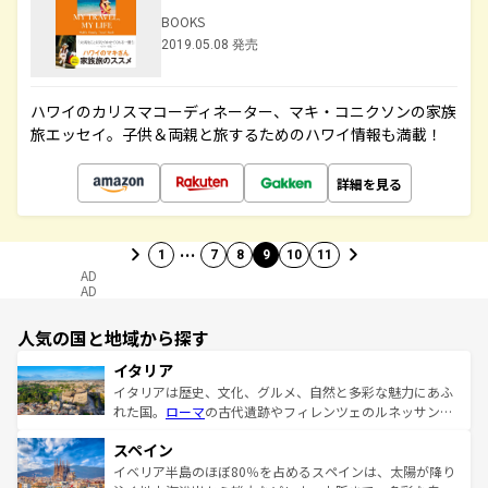
BOOKS
2019.05.08 発売
ハワイのカリスマコーディネーター、マキ・コニクソンの家族
旅エッセイ。子供＆両親と旅するためのハワイ情報も満載！
詳細を見る
…
1
7
8
9
10
11
AD
AD
人気の国と地域から探す
イタリア
イタリアは歴史、文化、グルメ、自然と多彩な魅力にあふ
れた国。
ローマ
の古代遺跡やフィレンツェのルネッサンス
美術、ヴェネツィアの運河など、歴史あるスポットはもち
スペイン
ろん、トスカーナの美しい田園風景やアマルフィ海岸の絶
景など、自然景観も見逃せない。観光の合間には、本場の
イベリア半島のほぼ80％を占めるスペインは、太陽が降り