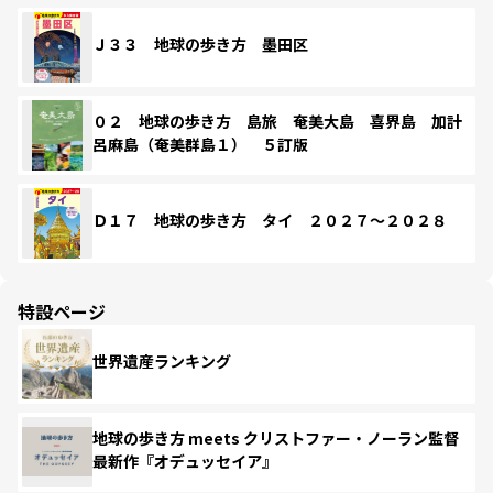
Ｊ３３ 地球の歩き方 墨田区
０２ 地球の歩き方 島旅 奄美大島 喜界島 加計
呂麻島（奄美群島１） ５訂版
Ｄ１７ 地球の歩き方 タイ ２０２７～２０２８
特設ページ
世界遺産ランキング
地球の歩き方 meets クリストファー・ノーラン監督
最新作『オデュッセイア』