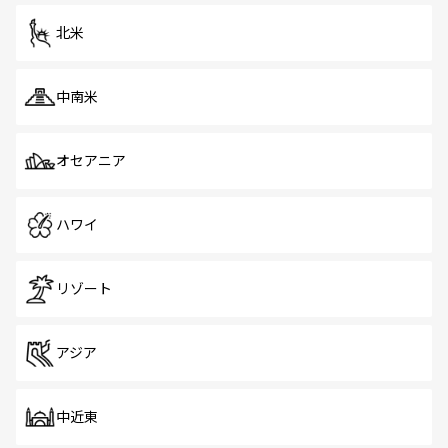
を体感しよう。 なお、新着のシンガポール情報は
コンテン
ツ一覧
を参照してほしい。
北米
中南米
オセアニア
ハワイ
リゾート
アジア
中近東