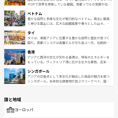
い。オーストラリアの多彩な魅力を存分に味わいつくそ
驚きをもたらしてくれる。また、奥深い台湾の食文化も魅
-POPで世界を席巻している韓国。首都ソウルの宮殿や伝統
う。 なお、新着のオーストラリア情報は
コンテンツ一覧
を
力で、夜市などの屋台グルメから高級料理、ヘルシーで美
家屋が並ぶエリアでは韓国の歴史と文化に浸ることがで
参照してほしい。
ベトナム
容にもいいと評判のスイーツなど、バラエティ豊かな料理
き、地方に足を延ばせば四季折々の自然美を楽しむことが
が味わえる。 なお、新着の台湾情報は
コンテンツ一覧
を参
できる。そして、キムチや焼肉、絶品のストリートフード
豊かな自然と多様な文化が魅力的なベトナム。南北に細長
照してほしい。
まで、さまざまな韓国料理が待っている。夜には、韓国な
く伸びる国土には、広大な田園風景や青々とした山々、世
らではのナイトライフも堪能できる。あたたかいホスピタ
界遺産に登録された壮大な自然景観が点在し、都市部では
タイ
リティに包まれながら、韓国の多彩な魅力を心ゆくまで味
急速な発展と共に伝統が息づく。ハノイの古い町並みやホ
わってみてほしい。 なお、新着の韓国情報は
コンテンツ一
ーチミン市のフランス統治時代の建物も、独特の雰囲気を
タイは、東南アジアに位置する豊かな自然と歴史が息づく
覧
を参照してほしい。
醸し出している。また、バラエティの豊かさとおいしさで
国だ。首都バンコクは高層ビルが立ち並ぶ一方、伝統的な
世界中の食通を魅了してやまないベトナム料理も魅力のひ
寺院や市場がいたるところに点在し、古きよき文化と現代
香港
とつ。フォーやバインミー、ベトナムコーヒーなどは、ぜ
の活気が交差している。北部ではチェンマイなどの山岳地
ひ現地で味わいたい。どの地域を訪れてもあたたかい人々
帯で自然と触れ合い、南部ではプーケットやクラビの美し
アジアと西洋の文化が交わる香港は、特有のエネルギーを
が旅行者を迎えてくれるので、きっと忘れられない旅にな
いビーチでリゾート気分を楽しむことができる。タイ料理
もっている。ヴィクトリア湾に広がる壮大な景色、近未来
るはずだ。 なお、新着のベトナム情報は
コンテンツ一覧
を
は世界的に有名で、屋台から高級レストランまで味覚を刺
的なアートスポット、そして歴史と現代が融合した町並
参照してほしい。
シンガポール
激する。気候は一年中温暖で、どの季節にも異なる楽しみ
み、どこを訪れても感動するはず。観光スポットが密集し
が待っている。親しみやすいタイの人々、仏教を中心とし
ており、効率よく見どころを回れるのも魅力。息をのむよ
アジアの交差点として多文化が融合した独自の魅力を放つ
た文化、そして多様な観光資源が、訪れる旅人を魅了し続
うな絶景から文化的な体験まで、香港を存分に楽しみ尽く
シンガポール。未来的な建築物が並ぶマリーナベイ、歴史
ける。 なお、新着のタイ情報は
コンテンツ一覧
を参照して
そう。 なお、新着の香港情報は
コンテンツ一覧
を参照して
と伝統を感じられるエスニックタウン、多数の緑豊かな公
ほしい。
ほしい。
園や自然保護区など、自然が調和した近代的な景観と文化
の多様性あふれるカラフルな町は、どこを歩いても新しい
国と地域
発見がある。さらに、治安のよさや充実した公共交通機関
も、旅行者にとっては魅力的なポイント。グルメも豊富
で、ホーカーズは地元の風情を楽しめる外せないスポット
ヨーロッパ
だ。訪れる人を飽きさせないシンガポールで、多様な魅力