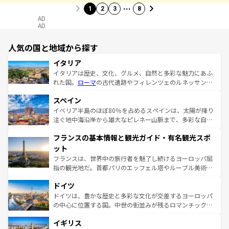
…
1
2
3
8
AD
AD
人気の国と地域から探す
イタリア
イタリアは歴史、文化、グルメ、自然と多彩な魅力にあふ
れた国。
ローマ
の古代遺跡やフィレンツェのルネッサンス
美術、ヴェネツィアの運河など、歴史あるスポットはもち
スペイン
ろん、トスカーナの美しい田園風景やアマルフィ海岸の絶
景など、自然景観も見逃せない。観光の合間には、本場の
イベリア半島のほぼ80％を占めるスペインは、太陽が降り
ピザやパスタなど、絶品のイタリア料理を堪能することも
注ぐ地中海沿岸から雄大なピレネー山脈まで、多彩な自然
できる。朝目覚めてから夜眠るまで、すべての瞬間を楽し
と文化が詰まったヨーロッパ屈指の旅行先だ。多様な地域
フランスの基本情報と観光ガイド・有名観光スポ
ませてくれるイタリアで、忘れられない旅をしてみよう！
文化が根付くこの国では、情熱的なフラメンコ、熱気あふ
なお、新着のイタリア情報は
コンテンツ一覧
を参照してほ
れる闘牛、そして美味しいタパスが生活の一部となってい
ット
しい。
る。首都マドリードの洗練された雰囲気や、バルセロナの
フランスは、世界中の旅行者を魅了し続けるヨーロッパ屈
アートに溢れた街角から、地方では古代ローマ遺跡や中世
指の観光地だ。首都パリのエッフェル塔やルーブル美術館
の城塞都市、穏やかなビーチリゾートまで多彩な表情を見
といった象徴的なスポットから、田舎町の古風な美しさま
せる。地方によって風土や気候が異なるスペインはその個
ドイツ
で、幅広い魅力が詰まっている。華麗な宮殿、歴史的な大
性で訪れる人を魅了する。 なお、新着のスペイン情報は
コ
聖堂、美しいビーチ、そして豊かな自然が、訪れる者を心
ドイツは、豊かな歴史と多彩な文化が交差するヨーロッパ
ンテンツ一覧
を参照してほしい。
から魅了する。また、フランスは美食の国としても知ら
の中心に位置する国。中世の街並みが残るロマンチック街
れ、フランス料理はユネスコ無形文化遺産にも登録されて
道から、未来を先取りするようなモダンな都市まで多様な
イギリス
いる。シャンパンの発祥地であるランス、プロヴァンスの
顔を持つこの国は、どこを歩いても飽きることがない。ベ