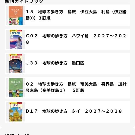
新刊ガイドブック
１５ 地球の歩き方 島旅 伊豆大島 利島（伊豆諸
島①）３訂版
Ｃ０２ 地球の歩き方 ハワイ島 ２０２７～２０２
８
Ｊ３３ 地球の歩き方 墨田区
０２ 地球の歩き方 島旅 奄美大島 喜界島 加計
呂麻島（奄美群島１） ５訂版
Ｄ１７ 地球の歩き方 タイ ２０２７～２０２８