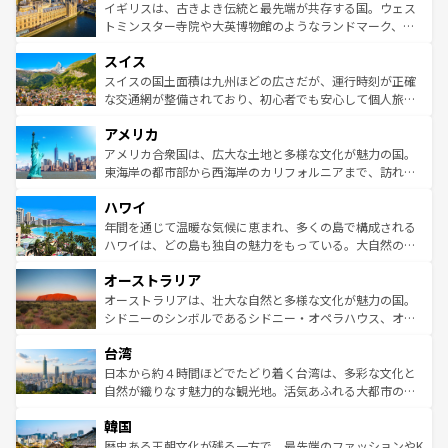
香り高いラベンダー畑など、多彩な楽しみ方が可能だ。さ
ルリンの文化的活気、バイエルン州のアルプスの絶景、そ
イギリスは、古きよき伝統と最先端が共存する国。ウェス
らに、パリ以外の地域にも魅力が溢れており、どの街角に
してライン川沿いのワイン畑といった風景は必見。ビール
トミンスター寺院や大英博物館のようなランドマーク、歴
も豊かな歴史と文化が息づいている。パリ以外の個性あふ
とソーセージを味わいながら地元の人と過ごす楽しい時間
史ある大学都市、美しい丘陵地帯や牧歌的な風景など、エ
れる地方に足を運ぶとそれぞれで全く異なる文化を体験で
スイス
は、お酒好きな人にはぜひ体験してほしい。 なお、新着の
リアごとに異なる魅力がある。また、優雅なアフタヌーン
きるだろう。 なお、新着のフランス情報は
コンテンツ一覧
ドイツ情報は
コンテンツ一覧
を参照してほしい。
ティー、ビール好きにはたまらない英国パブ、サッカー観
スイスの国土面積は九州ほどの広さだが、運行時刻が正確
を参照してほしい。
戦など、本場だからこそできる体験も豊富。イギリスを旅
な交通網が整備されており、初心者でも安心して個人旅行
して楽しみつくそう。 なお、新着のイギリス情報は
コンテ
を楽しめる。日本同様に時刻表どおりの旅が可能だ。中世
アメリカ
ンツ一覧
を参照してほしい。
の建物がそのまま残る町や、スイスならではのユニークな
博物館もあり、アルプス観光だけでなく町歩きも満喫する
アメリカ合衆国は、広大な土地と多様な文化が魅力の国。
ことができる。国民の所得が高いため物価も高いが、旅行
東海岸の都市部から西海岸のカリフォルニアまで、訪れる
者向けの交通パス提供のサービスもあり、うまく活用すれ
場所ごとに異なる風景と体験が待っている。ニューヨーク
ハワイ
ば市内交通費無料で観光を楽しむこともできる。 なお、新
のような巨大都市は、観光、ショッピング、エンターテイ
着のスイス情報は
コンテンツ一覧
を参照してほしい。
ンメントが詰まった刺激的なスポットだ。一方、アメリカ
年間を通じて温暖な気候に恵まれ、多くの島で構成される
西部には大自然が広がり、グランドキャニオンやイエロー
ハワイは、どの島も独自の魅力をもっている。大自然の神
ストーン国立公園といった絶景が堪能できる。さらに、南
秘を感じたいなら、火山が生み出した壮大な景観を誇るハ
オーストラリア
部のニューオーリンズでは、音楽と美食が融合した独特の
ワイ島は見逃せない。また、定番の観光地といえばオアフ
文化が魅力。旅行者はアメリカの各地域で異なる魅力を楽
島だが、静かな自然を求めるならマウイ島やカウアイ島が
オーストラリアは、壮大な自然と多様な文化が魅力の国。
しみながら、その多様性と豊かな歴史を感じることができ
おすすめ。エメラルドグリーンに輝く海をはじめ、豊かな
シドニーのシンボルであるシドニー・オペラハウス、オー
るだろう。車でのロードトリップや列車の旅も、アメリカ
文化や歴史が息づいている。「アロハスピリット」と呼ば
ストラリア東海岸北部に広がる大サンゴ礁地帯グレートバ
ならではの贅沢な旅のスタイルだ。 なお、新着のアメリカ
台湾
れるおもてなしの心で訪れる人々を迎えてくれるハワイの
リアリーフや大陸中央部にそびえるウルル（エアーズロッ
情報は
コンテンツ一覧
を参照してほしい。
人々、おいしいローカルフードやハワイアンミュージッ
ク）、タスマニアの美しい原生林やケアンズの熱帯雨林な
日本から約４時間ほどでたどり着く台湾は、多彩な文化と
ク、伝統的なフラダンスなど、すべてがハワイの魅力を彩
ど、見どころがたくさん。また、カフェやワイン、オージ
自然が織りなす魅力的な観光地。活気あふれる大都市の台
っている。訪れるたびに新しい発見と感動が待っているハ
ービーフなどの食文化も豊かで、美味しいものであふれて
北やノスタルジックな町並みが人気な九份（ジォウフェ
ワイを、存分に味わってほしい。 なお、新着のハワイ情報
韓国
いる。アクティビティも充実しており、サーフィンやダイ
ン）、静ひつな山岳地帯である台湾東部など、都市の喧騒
は
コンテンツ一覧
を参照してほしい。
ビング、ハイキングなど、アウトドア好きにはたまらな
と山間の静けさが共存しており、訪れる人に新しい発見と
歴史ある王朝文化が残る一方で、最先端のファッションやK