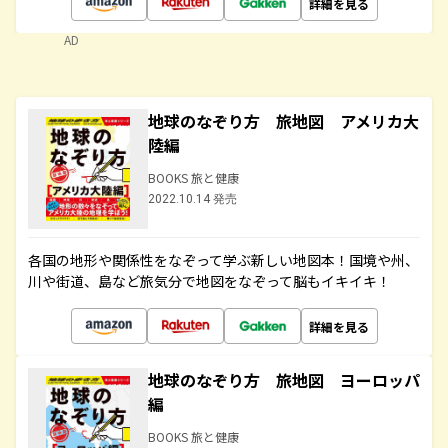
詳細を見る
AD
地球のなぞり方 旅地図 アメリカ大
陸編
BOOKS 旅と健康
2022.10.14 発売
各国の地形や関係性をなぞって学ぶ新しい地図本！国境や州、
川や街道、島など旅気分で地図をなぞって脳もイキイキ！
詳細を見る
地球のなぞり方 旅地図 ヨーロッパ
編
BOOKS 旅と健康