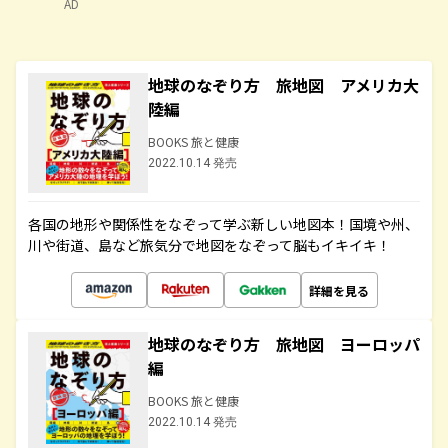
AD
地球のなぞり方 旅地図 アメリカ大
陸編
BOOKS 旅と健康
2022.10.14 発売
各国の地形や関係性をなぞって学ぶ新しい地図本！国境や州、
川や街道、島など旅気分で地図をなぞって脳もイキイキ！
詳細を見る
地球のなぞり方 旅地図 ヨーロッパ
編
BOOKS 旅と健康
2022.10.14 発売