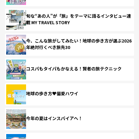
旬な“あの人”が「旅」をテーマに語るインタビュー連
載 MY TRAVEL STORY
今、こんな旅がしてみたい！地球の歩き方が選ぶ2026
年絶対行くべき旅先30
コスパもタイパもかなえる！賢者の旅テクニック
地球の歩き方♥偏愛ハワイ
今年の夏はインスパイアへ！