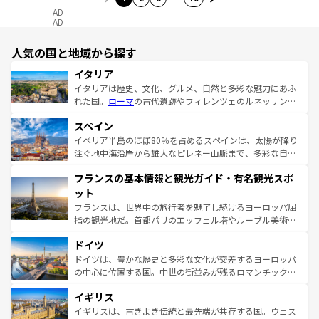
AD
AD
人気の国と地域から探す
イタリア
イタリアは歴史、文化、グルメ、自然と多彩な魅力にあふ
れた国。
ローマ
の古代遺跡やフィレンツェのルネッサンス
美術、ヴェネツィアの運河など、歴史あるスポットはもち
スペイン
ろん、トスカーナの美しい田園風景やアマルフィ海岸の絶
景など、自然景観も見逃せない。観光の合間には、本場の
イベリア半島のほぼ80％を占めるスペインは、太陽が降り
ピザやパスタなど、絶品のイタリア料理を堪能することも
注ぐ地中海沿岸から雄大なピレネー山脈まで、多彩な自然
できる。朝目覚めてから夜眠るまで、すべての瞬間を楽し
と文化が詰まったヨーロッパ屈指の旅行先だ。多様な地域
フランスの基本情報と観光ガイド・有名観光スポ
ませてくれるイタリアで、忘れられない旅をしてみよう！
文化が根付くこの国では、情熱的なフラメンコ、熱気あふ
なお、新着のイタリア情報は
コンテンツ一覧
を参照してほ
れる闘牛、そして美味しいタパスが生活の一部となってい
ット
しい。
る。首都マドリードの洗練された雰囲気や、バルセロナの
フランスは、世界中の旅行者を魅了し続けるヨーロッパ屈
アートに溢れた街角から、地方では古代ローマ遺跡や中世
指の観光地だ。首都パリのエッフェル塔やルーブル美術館
の城塞都市、穏やかなビーチリゾートまで多彩な表情を見
といった象徴的なスポットから、田舎町の古風な美しさま
せる。地方によって風土や気候が異なるスペインはその個
ドイツ
で、幅広い魅力が詰まっている。華麗な宮殿、歴史的な大
性で訪れる人を魅了する。 なお、新着のスペイン情報は
コ
聖堂、美しいビーチ、そして豊かな自然が、訪れる者を心
ドイツは、豊かな歴史と多彩な文化が交差するヨーロッパ
ンテンツ一覧
を参照してほしい。
から魅了する。また、フランスは美食の国としても知ら
の中心に位置する国。中世の街並みが残るロマンチック街
れ、フランス料理はユネスコ無形文化遺産にも登録されて
道から、未来を先取りするようなモダンな都市まで多様な
イギリス
いる。シャンパンの発祥地であるランス、プロヴァンスの
顔を持つこの国は、どこを歩いても飽きることがない。ベ
香り高いラベンダー畑など、多彩な楽しみ方が可能だ。さ
ルリンの文化的活気、バイエルン州のアルプスの絶景、そ
イギリスは、古きよき伝統と最先端が共存する国。ウェス