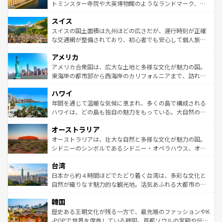
らに、パリ以外の地域にも魅力が溢れており、どの街角に
してライン川沿いのワイン畑といった風景は必見。ビール
トミンスター寺院や大英博物館のようなランドマーク、歴
も豊かな歴史と文化が息づいている。パリ以外の個性あふ
とソーセージを味わいながら地元の人と過ごす楽しい時間
史ある大学都市、美しい丘陵地帯や牧歌的な風景など、エ
れる地方に足を運ぶとそれぞれで全く異なる文化を体験で
スイス
は、お酒好きな人にはぜひ体験してほしい。 なお、新着の
リアごとに異なる魅力がある。また、優雅なアフタヌーン
きるだろう。 なお、新着のフランス情報は
コンテンツ一覧
ドイツ情報は
コンテンツ一覧
を参照してほしい。
ティー、ビール好きにはたまらない英国パブ、サッカー観
スイスの国土面積は九州ほどの広さだが、運行時刻が正確
を参照してほしい。
戦など、本場だからこそできる体験も豊富。イギリスを旅
な交通網が整備されており、初心者でも安心して個人旅行
して楽しみつくそう。 なお、新着のイギリス情報は
コンテ
を楽しめる。日本同様に時刻表どおりの旅が可能だ。中世
アメリカ
ンツ一覧
を参照してほしい。
の建物がそのまま残る町や、スイスならではのユニークな
博物館もあり、アルプス観光だけでなく町歩きも満喫する
アメリカ合衆国は、広大な土地と多様な文化が魅力の国。
ことができる。国民の所得が高いため物価も高いが、旅行
東海岸の都市部から西海岸のカリフォルニアまで、訪れる
者向けの交通パス提供のサービスもあり、うまく活用すれ
場所ごとに異なる風景と体験が待っている。ニューヨーク
ハワイ
ば市内交通費無料で観光を楽しむこともできる。 なお、新
のような巨大都市は、観光、ショッピング、エンターテイ
着のスイス情報は
コンテンツ一覧
を参照してほしい。
ンメントが詰まった刺激的なスポットだ。一方、アメリカ
年間を通じて温暖な気候に恵まれ、多くの島で構成される
西部には大自然が広がり、グランドキャニオンやイエロー
ハワイは、どの島も独自の魅力をもっている。大自然の神
ストーン国立公園といった絶景が堪能できる。さらに、南
秘を感じたいなら、火山が生み出した壮大な景観を誇るハ
オーストラリア
部のニューオーリンズでは、音楽と美食が融合した独特の
ワイ島は見逃せない。また、定番の観光地といえばオアフ
文化が魅力。旅行者はアメリカの各地域で異なる魅力を楽
島だが、静かな自然を求めるならマウイ島やカウアイ島が
オーストラリアは、壮大な自然と多様な文化が魅力の国。
しみながら、その多様性と豊かな歴史を感じることができ
おすすめ。エメラルドグリーンに輝く海をはじめ、豊かな
シドニーのシンボルであるシドニー・オペラハウス、オー
るだろう。車でのロードトリップや列車の旅も、アメリカ
文化や歴史が息づいている。「アロハスピリット」と呼ば
ストラリア東海岸北部に広がる大サンゴ礁地帯グレートバ
ならではの贅沢な旅のスタイルだ。 なお、新着のアメリカ
台湾
れるおもてなしの心で訪れる人々を迎えてくれるハワイの
リアリーフや大陸中央部にそびえるウルル（エアーズロッ
情報は
コンテンツ一覧
を参照してほしい。
人々、おいしいローカルフードやハワイアンミュージッ
ク）、タスマニアの美しい原生林やケアンズの熱帯雨林な
日本から約４時間ほどでたどり着く台湾は、多彩な文化と
ク、伝統的なフラダンスなど、すべてがハワイの魅力を彩
ど、見どころがたくさん。また、カフェやワイン、オージ
自然が織りなす魅力的な観光地。活気あふれる大都市の台
っている。訪れるたびに新しい発見と感動が待っているハ
ービーフなどの食文化も豊かで、美味しいものであふれて
北やノスタルジックな町並みが人気な九份（ジォウフェ
ワイを、存分に味わってほしい。 なお、新着のハワイ情報
韓国
いる。アクティビティも充実しており、サーフィンやダイ
ン）、静ひつな山岳地帯である台湾東部など、都市の喧騒
は
コンテンツ一覧
を参照してほしい。
ビング、ハイキングなど、アウトドア好きにはたまらな
と山間の静けさが共存しており、訪れる人に新しい発見と
歴史ある王朝文化が残る一方で、最先端のファッションやK
い。オーストラリアの多彩な魅力を存分に味わいつくそ
驚きをもたらしてくれる。また、奥深い台湾の食文化も魅
-POPで世界を席巻している韓国。首都ソウルの宮殿や伝統