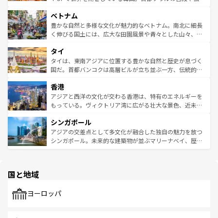
う。 なお、新着のオーストラリア情報は
コンテンツ一覧
を
力で、夜市などの屋台グルメから高級料理、ヘルシーで美
家屋が並ぶエリアでは韓国の歴史と文化に浸ることがで
参照してほしい。
ベトナム
容にもいいと評判のスイーツなど、バラエティ豊かな料理
き、地方に足を延ばせば四季折々の自然美を楽しむことが
が味わえる。 なお、新着の台湾情報は
コンテンツ一覧
を参
できる。そして、キムチや焼肉、絶品のストリートフード
豊かな自然と多様な文化が魅力的なベトナム。南北に細長
照してほしい。
まで、さまざまな韓国料理が待っている。夜には、韓国な
く伸びる国土には、広大な田園風景や青々とした山々、世
らではのナイトライフも堪能できる。あたたかいホスピタ
界遺産に登録された壮大な自然景観が点在し、都市部では
タイ
リティに包まれながら、韓国の多彩な魅力を心ゆくまで味
急速な発展と共に伝統が息づく。ハノイの古い町並みやホ
わってみてほしい。 なお、新着の韓国情報は
コンテンツ一
ーチミン市のフランス統治時代の建物も、独特の雰囲気を
タイは、東南アジアに位置する豊かな自然と歴史が息づく
覧
を参照してほしい。
醸し出している。また、バラエティの豊かさとおいしさで
国だ。首都バンコクは高層ビルが立ち並ぶ一方、伝統的な
世界中の食通を魅了してやまないベトナム料理も魅力のひ
寺院や市場がいたるところに点在し、古きよき文化と現代
香港
とつ。フォーやバインミー、ベトナムコーヒーなどは、ぜ
の活気が交差している。北部ではチェンマイなどの山岳地
ひ現地で味わいたい。どの地域を訪れてもあたたかい人々
帯で自然と触れ合い、南部ではプーケットやクラビの美し
アジアと西洋の文化が交わる香港は、特有のエネルギーを
が旅行者を迎えてくれるので、きっと忘れられない旅にな
いビーチでリゾート気分を楽しむことができる。タイ料理
もっている。ヴィクトリア湾に広がる壮大な景色、近未来
るはずだ。 なお、新着のベトナム情報は
コンテンツ一覧
を
は世界的に有名で、屋台から高級レストランまで味覚を刺
的なアートスポット、そして歴史と現代が融合した町並
参照してほしい。
シンガポール
激する。気候は一年中温暖で、どの季節にも異なる楽しみ
み、どこを訪れても感動するはず。観光スポットが密集し
が待っている。親しみやすいタイの人々、仏教を中心とし
ており、効率よく見どころを回れるのも魅力。息をのむよ
アジアの交差点として多文化が融合した独自の魅力を放つ
た文化、そして多様な観光資源が、訪れる旅人を魅了し続
うな絶景から文化的な体験まで、香港を存分に楽しみ尽く
シンガポール。未来的な建築物が並ぶマリーナベイ、歴史
ける。 なお、新着のタイ情報は
コンテンツ一覧
を参照して
そう。 なお、新着の香港情報は
コンテンツ一覧
を参照して
と伝統を感じられるエスニックタウン、多数の緑豊かな公
ほしい。
ほしい。
園や自然保護区など、自然が調和した近代的な景観と文化
の多様性あふれるカラフルな町は、どこを歩いても新しい
国と地域
発見がある。さらに、治安のよさや充実した公共交通機関
も、旅行者にとっては魅力的なポイント。グルメも豊富
で、ホーカーズは地元の風情を楽しめる外せないスポット
ヨーロッパ
だ。訪れる人を飽きさせないシンガポールで、多様な魅力
を体感しよう。 なお、新着のシンガポール情報は
コンテン