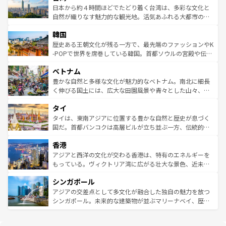
ク、伝統的なフラダンスなど、すべてがハワイの魅力を彩
ク）、タスマニアの美しい原生林やケアンズの熱帯雨林な
日本から約４時間ほどでたどり着く台湾は、多彩な文化と
っている。訪れるたびに新しい発見と感動が待っているハ
ど、見どころがたくさん。また、カフェやワイン、オージ
自然が織りなす魅力的な観光地。活気あふれる大都市の台
ワイを、存分に味わってほしい。 なお、新着のハワイ情報
ービーフなどの食文化も豊かで、美味しいものであふれて
北やノスタルジックな町並みが人気な九份（ジォウフェ
は
コンテンツ一覧
を参照してほしい。
韓国
いる。アクティビティも充実しており、サーフィンやダイ
ン）、静ひつな山岳地帯である台湾東部など、都市の喧騒
ビング、ハイキングなど、アウトドア好きにはたまらな
と山間の静けさが共存しており、訪れる人に新しい発見と
歴史ある王朝文化が残る一方で、最先端のファッションやK
い。オーストラリアの多彩な魅力を存分に味わいつくそ
驚きをもたらしてくれる。また、奥深い台湾の食文化も魅
-POPで世界を席巻している韓国。首都ソウルの宮殿や伝統
う。 なお、新着のオーストラリア情報は
コンテンツ一覧
を
力で、夜市などの屋台グルメから高級料理、ヘルシーで美
家屋が並ぶエリアでは韓国の歴史と文化に浸ることがで
参照してほしい。
ベトナム
容にもいいと評判のスイーツなど、バラエティ豊かな料理
き、地方に足を延ばせば四季折々の自然美を楽しむことが
が味わえる。 なお、新着の台湾情報は
コンテンツ一覧
を参
できる。そして、キムチや焼肉、絶品のストリートフード
豊かな自然と多様な文化が魅力的なベトナム。南北に細長
照してほしい。
まで、さまざまな韓国料理が待っている。夜には、韓国な
く伸びる国土には、広大な田園風景や青々とした山々、世
らではのナイトライフも堪能できる。あたたかいホスピタ
界遺産に登録された壮大な自然景観が点在し、都市部では
タイ
リティに包まれながら、韓国の多彩な魅力を心ゆくまで味
急速な発展と共に伝統が息づく。ハノイの古い町並みやホ
わってみてほしい。 なお、新着の韓国情報は
コンテンツ一
ーチミン市のフランス統治時代の建物も、独特の雰囲気を
タイは、東南アジアに位置する豊かな自然と歴史が息づく
覧
を参照してほしい。
醸し出している。また、バラエティの豊かさとおいしさで
国だ。首都バンコクは高層ビルが立ち並ぶ一方、伝統的な
世界中の食通を魅了してやまないベトナム料理も魅力のひ
寺院や市場がいたるところに点在し、古きよき文化と現代
香港
とつ。フォーやバインミー、ベトナムコーヒーなどは、ぜ
の活気が交差している。北部ではチェンマイなどの山岳地
ひ現地で味わいたい。どの地域を訪れてもあたたかい人々
帯で自然と触れ合い、南部ではプーケットやクラビの美し
アジアと西洋の文化が交わる香港は、特有のエネルギーを
が旅行者を迎えてくれるので、きっと忘れられない旅にな
いビーチでリゾート気分を楽しむことができる。タイ料理
もっている。ヴィクトリア湾に広がる壮大な景色、近未来
るはずだ。 なお、新着のベトナム情報は
コンテンツ一覧
を
は世界的に有名で、屋台から高級レストランまで味覚を刺
的なアートスポット、そして歴史と現代が融合した町並
参照してほしい。
シンガポール
激する。気候は一年中温暖で、どの季節にも異なる楽しみ
み、どこを訪れても感動するはず。観光スポットが密集し
が待っている。親しみやすいタイの人々、仏教を中心とし
ており、効率よく見どころを回れるのも魅力。息をのむよ
アジアの交差点として多文化が融合した独自の魅力を放つ
た文化、そして多様な観光資源が、訪れる旅人を魅了し続
うな絶景から文化的な体験まで、香港を存分に楽しみ尽く
シンガポール。未来的な建築物が並ぶマリーナベイ、歴史
ける。 なお、新着のタイ情報は
コンテンツ一覧
を参照して
そう。 なお、新着の香港情報は
コンテンツ一覧
を参照して
と伝統を感じられるエスニックタウン、多数の緑豊かな公
ほしい。
ほしい。
園や自然保護区など、自然が調和した近代的な景観と文化