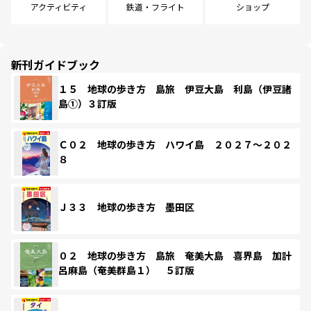
アクティビティ
鉄道・フライト
ショップ
新刊ガイドブック
１５ 地球の歩き方 島旅 伊豆大島 利島（伊豆諸
島①）３訂版
Ｃ０２ 地球の歩き方 ハワイ島 ２０２７～２０２
８
Ｊ３３ 地球の歩き方 墨田区
０２ 地球の歩き方 島旅 奄美大島 喜界島 加計
呂麻島（奄美群島１） ５訂版