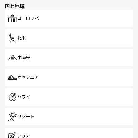
の多様性あふれるカラフルな町は、どこを歩いても新しい
国と地域
発見がある。さらに、治安のよさや充実した公共交通機関
も、旅行者にとっては魅力的なポイント。グルメも豊富
で、ホーカーズは地元の風情を楽しめる外せないスポット
ヨーロッパ
だ。訪れる人を飽きさせないシンガポールで、多様な魅力
を体感しよう。 なお、新着のシンガポール情報は
コンテン
ツ一覧
を参照してほしい。
北米
中南米
オセアニア
ハワイ
リゾート
アジア