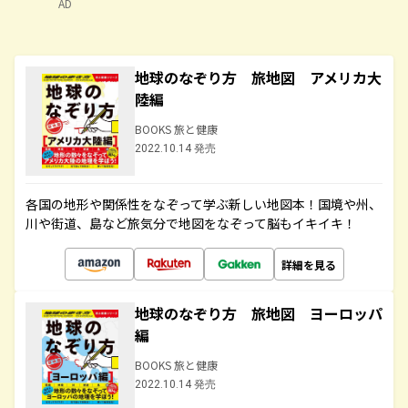
AD
地球のなぞり方 旅地図 アメリカ大
陸編
BOOKS 旅と健康
2022.10.14 発売
各国の地形や関係性をなぞって学ぶ新しい地図本！国境や州、
川や街道、島など旅気分で地図をなぞって脳もイキイキ！
詳細を見る
地球のなぞり方 旅地図 ヨーロッパ
編
BOOKS 旅と健康
2022.10.14 発売