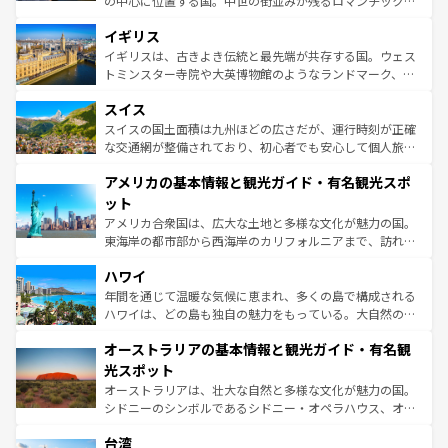
の中心に位置する国。中世の街並みが残るロマンチック街
いる。シャンパンの発祥地であるランス、プロヴァンスの
道から、未来を先取りするようなモダンな都市まで多様な
香り高いラベンダー畑など、多彩な楽しみ方が可能だ。さ
イギリス
顔を持つこの国は、どこを歩いても飽きることがない。ベ
らに、パリ以外の地域にも魅力が溢れており、どの街角に
ルリンの文化的活気、バイエルン州のアルプスの絶景、そ
イギリスは、古きよき伝統と最先端が共存する国。ウェス
も豊かな歴史と文化が息づいている。パリ以外の個性あふ
してライン川沿いのワイン畑といった風景は必見。ビール
トミンスター寺院や大英博物館のようなランドマーク、歴
れる地方に足を運ぶとそれぞれで全く異なる文化を体験で
とソーセージを味わいながら地元の人と過ごす楽しい時間
史ある大学都市、美しい丘陵地帯や牧歌的な風景など、エ
きるだろう。 なお、新着のフランス情報は
コンテンツ一覧
スイス
は、お酒好きな人にはぜひ体験してほしい。 なお、新着の
リアごとに異なる魅力がある。また、優雅なアフタヌーン
を参照してほしい。
ドイツ情報は
コンテンツ一覧
を参照してほしい。
ティー、ビール好きにはたまらない英国パブ、サッカー観
スイスの国土面積は九州ほどの広さだが、運行時刻が正確
戦など、本場だからこそできる体験も豊富。イギリスを旅
な交通網が整備されており、初心者でも安心して個人旅行
して楽しみつくそう。 なお、新着のイギリス情報は
コンテ
を楽しめる。日本同様に時刻表どおりの旅が可能だ。中世
アメリカの基本情報と観光ガイド・有名観光スポ
ンツ一覧
を参照してほしい。
の建物がそのまま残る町や、スイスならではのユニークな
博物館もあり、アルプス観光だけでなく町歩きも満喫する
ット
ことができる。国民の所得が高いため物価も高いが、旅行
アメリカ合衆国は、広大な土地と多様な文化が魅力の国。
者向けの交通パス提供のサービスもあり、うまく活用すれ
東海岸の都市部から西海岸のカリフォルニアまで、訪れる
ば市内交通費無料で観光を楽しむこともできる。 なお、新
場所ごとに異なる風景と体験が待っている。ニューヨーク
着のスイス情報は
コンテンツ一覧
を参照してほしい。
ハワイ
のような巨大都市は、観光、ショッピング、エンターテイ
ンメントが詰まった刺激的なスポットだ。一方、アメリカ
年間を通じて温暖な気候に恵まれ、多くの島で構成される
西部には大自然が広がり、グランドキャニオンやイエロー
ハワイは、どの島も独自の魅力をもっている。大自然の神
ストーン国立公園といった絶景が堪能できる。さらに、南
秘を感じたいなら、火山が生み出した壮大な景観を誇るハ
オーストラリアの基本情報と観光ガイド・有名観
部のニューオーリンズでは、音楽と美食が融合した独特の
ワイ島は見逃せない。また、定番の観光地といえばオアフ
文化が魅力。旅行者はアメリカの各地域で異なる魅力を楽
島だが、静かな自然を求めるならマウイ島やカウアイ島が
光スポット
しみながら、その多様性と豊かな歴史を感じることができ
おすすめ。エメラルドグリーンに輝く海をはじめ、豊かな
オーストラリアは、壮大な自然と多様な文化が魅力の国。
るだろう。車でのロードトリップや列車の旅も、アメリカ
文化や歴史が息づいている。「アロハスピリット」と呼ば
シドニーのシンボルであるシドニー・オペラハウス、オー
ならではの贅沢な旅のスタイルだ。 なお、新着のアメリカ
れるおもてなしの心で訪れる人々を迎えてくれるハワイの
ストラリア東海岸北部に広がる大サンゴ礁地帯グレートバ
情報は
コンテンツ一覧
を参照してほしい。
人々、おいしいローカルフードやハワイアンミュージッ
台湾
リアリーフや大陸中央部にそびえるウルル（エアーズロッ