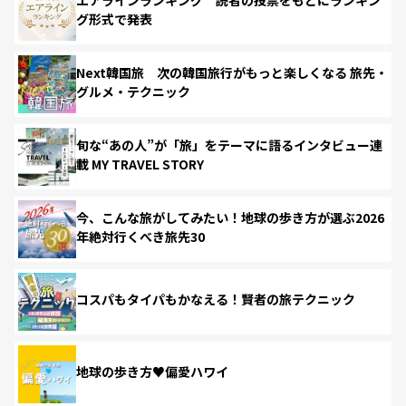
グ形式で発表
Next韓国旅 次の韓国旅行がもっと楽しくなる 旅先・
グルメ・テクニック
旬な“あの人”が「旅」をテーマに語るインタビュー連
載 MY TRAVEL STORY
今、こんな旅がしてみたい！地球の歩き方が選ぶ2026
年絶対行くべき旅先30
コスパもタイパもかなえる！賢者の旅テクニック
地球の歩き方♥偏愛ハワイ