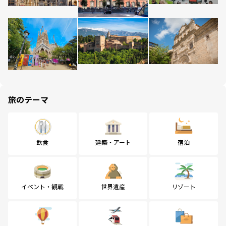
旅のテーマ
飲食
建築・アート
宿泊
イベント・観戦
世界遺産
リゾート