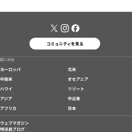
コミュニティを見る
国と地域
ヨーロッパ
北米
中南米
オセアニア
ハワイ
リゾート
アジア
中近東
アフリカ
日本
ウェブマガジン
特派員ブログ