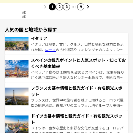
…
1
2
3
9
AD
AD
人気の国と地域から探す
イタリア
イタリアは歴史、文化、グルメ、自然と多彩な魅力にあふ
れた国。
ローマ
の古代遺跡やフィレンツェのルネッサンス
美術、ヴェネツィアの運河など、歴史あるスポットはもち
スペインの観光ポイントと人気スポット・知ってお
ろん、トスカーナの美しい田園風景やアマルフィ海岸の絶
景など、自然景観も見逃せない。観光の合間には、本場の
くべき基本情報
ピザやパスタなど、絶品のイタリア料理を堪能することも
イベリア半島のほぼ80％を占めるスペインは、太陽が降り
できる。朝目覚めてから夜眠るまで、すべての瞬間を楽し
注ぐ地中海沿岸から雄大なピレネー山脈まで、多彩な自然
ませてくれるイタリアで、忘れられない旅をしてみよう！
と文化が詰まったヨーロッパ屈指の旅行先だ。多様な地域
なお、新着のイタリア情報は
コンテンツ一覧
を参照してほ
フランスの基本情報と観光ガイド・有名観光スポ
文化が根付くこの国では、情熱的なフラメンコ、熱気あふ
しい。
れる闘牛、そして美味しいタパスが生活の一部となってい
ット
る。首都マドリードの洗練された雰囲気や、バルセロナの
フランスは、世界中の旅行者を魅了し続けるヨーロッパ屈
アートに溢れた街角から、地方では古代ローマ遺跡や中世
指の観光地だ。首都パリのエッフェル塔やルーブル美術館
の城塞都市、穏やかなビーチリゾートまで多彩な表情を見
といった象徴的なスポットから、田舎町の古風な美しさま
せる。地方によって風土や気候が異なるスペインはその個
ドイツの基本情報と観光ガイド・有名観光スポッ
で、幅広い魅力が詰まっている。華麗な宮殿、歴史的な大
性で訪れる人を魅了する。 なお、新着のスペイン情報は
コ
聖堂、美しいビーチ、そして豊かな自然が、訪れる者を心
ト
ンテンツ一覧
を参照してほしい。
から魅了する。また、フランスは美食の国としても知ら
ドイツは、豊かな歴史と多彩な文化が交差するヨーロッパ
れ、フランス料理はユネスコ無形文化遺産にも登録されて