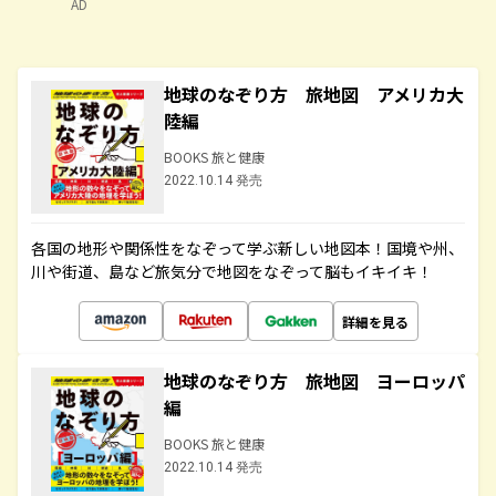
AD
地球のなぞり方 旅地図 アメリカ大
陸編
BOOKS 旅と健康
2022.10.14 発売
各国の地形や関係性をなぞって学ぶ新しい地図本！国境や州、
川や街道、島など旅気分で地図をなぞって脳もイキイキ！
詳細を見る
地球のなぞり方 旅地図 ヨーロッパ
編
BOOKS 旅と健康
2022.10.14 発売