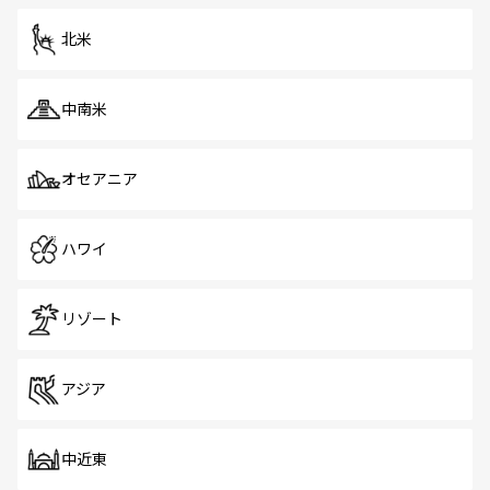
を体感しよう。 なお、新着のシンガポール情報は
コンテン
ツ一覧
を参照してほしい。
北米
中南米
オセアニア
ハワイ
リゾート
アジア
中近東