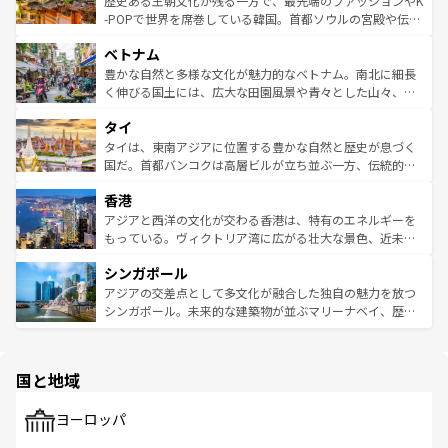
歴史ある王朝文化が残る一方で、最先端のファッションやK
い。オーストラリアの多彩な魅力を存分に味わいつくそ
驚きをもたらしてくれる。また、奥深い台湾の食文化も魅
-POPで世界を席巻している韓国。首都ソウルの宮殿や伝統
う。 なお、新着のオーストラリア情報は
コンテンツ一覧
を
力で、夜市などの屋台グルメから高級料理、ヘルシーで美
家屋が並ぶエリアでは韓国の歴史と文化に浸ることがで
参照してほしい。
ベトナム
容にもいいと評判のスイーツなど、バラエティ豊かな料理
き、地方に足を延ばせば四季折々の自然美を楽しむことが
が味わえる。 なお、新着の台湾情報は
コンテンツ一覧
を参
できる。そして、キムチや焼肉、絶品のストリートフード
豊かな自然と多様な文化が魅力的なベトナム。南北に細長
照してほしい。
まで、さまざまな韓国料理が待っている。夜には、韓国な
く伸びる国土には、広大な田園風景や青々とした山々、世
らではのナイトライフも堪能できる。あたたかいホスピタ
界遺産に登録された壮大な自然景観が点在し、都市部では
タイ
リティに包まれながら、韓国の多彩な魅力を心ゆくまで味
急速な発展と共に伝統が息づく。ハノイの古い町並みやホ
わってみてほしい。 なお、新着の韓国情報は
コンテンツ一
ーチミン市のフランス統治時代の建物も、独特の雰囲気を
タイは、東南アジアに位置する豊かな自然と歴史が息づく
覧
を参照してほしい。
醸し出している。また、バラエティの豊かさとおいしさで
国だ。首都バンコクは高層ビルが立ち並ぶ一方、伝統的な
世界中の食通を魅了してやまないベトナム料理も魅力のひ
寺院や市場がいたるところに点在し、古きよき文化と現代
香港
とつ。フォーやバインミー、ベトナムコーヒーなどは、ぜ
の活気が交差している。北部ではチェンマイなどの山岳地
ひ現地で味わいたい。どの地域を訪れてもあたたかい人々
帯で自然と触れ合い、南部ではプーケットやクラビの美し
アジアと西洋の文化が交わる香港は、特有のエネルギーを
が旅行者を迎えてくれるので、きっと忘れられない旅にな
いビーチでリゾート気分を楽しむことができる。タイ料理
もっている。ヴィクトリア湾に広がる壮大な景色、近未来
るはずだ。 なお、新着のベトナム情報は
コンテンツ一覧
を
は世界的に有名で、屋台から高級レストランまで味覚を刺
的なアートスポット、そして歴史と現代が融合した町並
参照してほしい。
シンガポール
激する。気候は一年中温暖で、どの季節にも異なる楽しみ
み、どこを訪れても感動するはず。観光スポットが密集し
が待っている。親しみやすいタイの人々、仏教を中心とし
ており、効率よく見どころを回れるのも魅力。息をのむよ
アジアの交差点として多文化が融合した独自の魅力を放つ
た文化、そして多様な観光資源が、訪れる旅人を魅了し続
うな絶景から文化的な体験まで、香港を存分に楽しみ尽く
シンガポール。未来的な建築物が並ぶマリーナベイ、歴史
ける。 なお、新着のタイ情報は
コンテンツ一覧
を参照して
そう。 なお、新着の香港情報は
コンテンツ一覧
を参照して
と伝統を感じられるエスニックタウン、多数の緑豊かな公
ほしい。
ほしい。
園や自然保護区など、自然が調和した近代的な景観と文化
の多様性あふれるカラフルな町は、どこを歩いても新しい
国と地域
発見がある。さらに、治安のよさや充実した公共交通機関
も、旅行者にとっては魅力的なポイント。グルメも豊富
で、ホーカーズは地元の風情を楽しめる外せないスポット
ヨーロッパ
だ。訪れる人を飽きさせないシンガポールで、多様な魅力