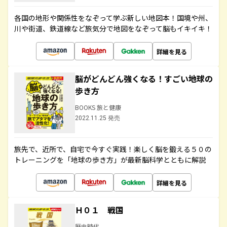
各国の地形や関係性をなぞって学ぶ新しい地図本！国境や州、
川や街道、鉄道線など旅気分で地図をなぞって脳もイキイキ！
詳細を見る
脳がどんどん強くなる！すごい地球の
歩き方
BOOKS 旅と健康
2022.11.25 発売
旅先で、近所で、自宅で今すぐ実践！楽しく脳を鍛える５０の
トレーニングを「地球の歩き方」が最新脳科学とともに解説
詳細を見る
Ｈ０１ 戦国
歴史時代