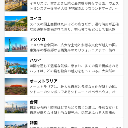
香り高いラベンダー畑など、多彩な楽しみ方が可能だ。さ
ルリンの文化的活気、バイエルン州のアルプスの絶景、そ
イギリスは、古きよき伝統と最先端が共存する国。ウェス
らに、パリ以外の地域にも魅力が溢れており、どの街角に
してライン川沿いのワイン畑といった風景は必見。ビール
トミンスター寺院や大英博物館のようなランドマーク、歴
も豊かな歴史と文化が息づいている。パリ以外の個性あふ
とソーセージを味わいながら地元の人と過ごす楽しい時間
史ある大学都市、美しい丘陵地帯や牧歌的な風景など、エ
れる地方に足を運ぶとそれぞれで全く異なる文化を体験で
スイス
は、お酒好きな人にはぜひ体験してほしい。 なお、新着の
リアごとに異なる魅力がある。また、優雅なアフタヌーン
きるだろう。 なお、新着のフランス情報は
コンテンツ一覧
ドイツ情報は
コンテンツ一覧
を参照してほしい。
ティー、ビール好きにはたまらない英国パブ、サッカー観
スイスの国土面積は九州ほどの広さだが、運行時刻が正確
を参照してほしい。
戦など、本場だからこそできる体験も豊富。イギリスを旅
な交通網が整備されており、初心者でも安心して個人旅行
して楽しみつくそう。 なお、新着のイギリス情報は
コンテ
を楽しめる。日本同様に時刻表どおりの旅が可能だ。中世
アメリカ
ンツ一覧
を参照してほしい。
の建物がそのまま残る町や、スイスならではのユニークな
博物館もあり、アルプス観光だけでなく町歩きも満喫する
アメリカ合衆国は、広大な土地と多様な文化が魅力の国。
ことができる。国民の所得が高いため物価も高いが、旅行
東海岸の都市部から西海岸のカリフォルニアまで、訪れる
者向けの交通パス提供のサービスもあり、うまく活用すれ
場所ごとに異なる風景と体験が待っている。ニューヨーク
ハワイ
ば市内交通費無料で観光を楽しむこともできる。 なお、新
のような巨大都市は、観光、ショッピング、エンターテイ
着のスイス情報は
コンテンツ一覧
を参照してほしい。
ンメントが詰まった刺激的なスポットだ。一方、アメリカ
年間を通じて温暖な気候に恵まれ、多くの島で構成される
西部には大自然が広がり、グランドキャニオンやイエロー
ハワイは、どの島も独自の魅力をもっている。大自然の神
ストーン国立公園といった絶景が堪能できる。さらに、南
秘を感じたいなら、火山が生み出した壮大な景観を誇るハ
オーストラリア
部のニューオーリンズでは、音楽と美食が融合した独特の
ワイ島は見逃せない。また、定番の観光地といえばオアフ
文化が魅力。旅行者はアメリカの各地域で異なる魅力を楽
島だが、静かな自然を求めるならマウイ島やカウアイ島が
オーストラリアは、壮大な自然と多様な文化が魅力の国。
しみながら、その多様性と豊かな歴史を感じることができ
おすすめ。エメラルドグリーンに輝く海をはじめ、豊かな
シドニーのシンボルであるシドニー・オペラハウス、オー
るだろう。車でのロードトリップや列車の旅も、アメリカ
文化や歴史が息づいている。「アロハスピリット」と呼ば
ストラリア東海岸北部に広がる大サンゴ礁地帯グレートバ
ならではの贅沢な旅のスタイルだ。 なお、新着のアメリカ
台湾
れるおもてなしの心で訪れる人々を迎えてくれるハワイの
リアリーフや大陸中央部にそびえるウルル（エアーズロッ
情報は
コンテンツ一覧
を参照してほしい。
人々、おいしいローカルフードやハワイアンミュージッ
ク）、タスマニアの美しい原生林やケアンズの熱帯雨林な
日本から約４時間ほどでたどり着く台湾は、多彩な文化と
ク、伝統的なフラダンスなど、すべてがハワイの魅力を彩
ど、見どころがたくさん。また、カフェやワイン、オージ
自然が織りなす魅力的な観光地。活気あふれる大都市の台
っている。訪れるたびに新しい発見と感動が待っているハ
ービーフなどの食文化も豊かで、美味しいものであふれて
北やノスタルジックな町並みが人気な九份（ジォウフェ
ワイを、存分に味わってほしい。 なお、新着のハワイ情報
韓国
いる。アクティビティも充実しており、サーフィンやダイ
ン）、静ひつな山岳地帯である台湾東部など、都市の喧騒
は
コンテンツ一覧
を参照してほしい。
ビング、ハイキングなど、アウトドア好きにはたまらな
と山間の静けさが共存しており、訪れる人に新しい発見と