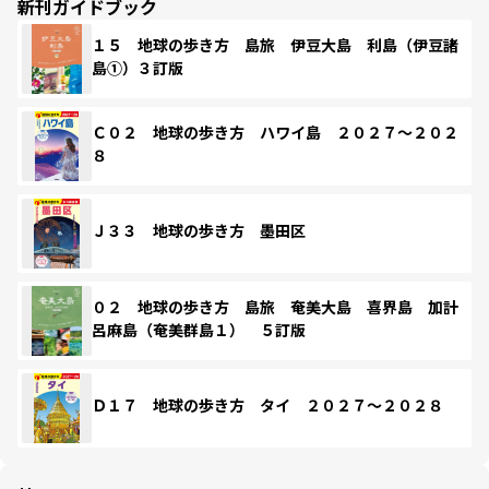
新刊ガイドブック
１５ 地球の歩き方 島旅 伊豆大島 利島（伊豆諸
島①）３訂版
Ｃ０２ 地球の歩き方 ハワイ島 ２０２７～２０２
８
Ｊ３３ 地球の歩き方 墨田区
０２ 地球の歩き方 島旅 奄美大島 喜界島 加計
呂麻島（奄美群島１） ５訂版
Ｄ１７ 地球の歩き方 タイ ２０２７～２０２８