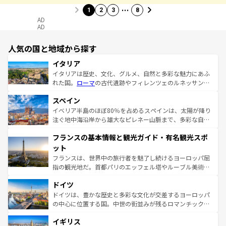
…
1
2
3
8
AD
AD
人気の国と地域から探す
イタリア
イタリアは歴史、文化、グルメ、自然と多彩な魅力にあふ
れた国。
ローマ
の古代遺跡やフィレンツェのルネッサンス
美術、ヴェネツィアの運河など、歴史あるスポットはもち
スペイン
ろん、トスカーナの美しい田園風景やアマルフィ海岸の絶
景など、自然景観も見逃せない。観光の合間には、本場の
イベリア半島のほぼ80％を占めるスペインは、太陽が降り
ピザやパスタなど、絶品のイタリア料理を堪能することも
注ぐ地中海沿岸から雄大なピレネー山脈まで、多彩な自然
できる。朝目覚めてから夜眠るまで、すべての瞬間を楽し
と文化が詰まったヨーロッパ屈指の旅行先だ。多様な地域
フランスの基本情報と観光ガイド・有名観光スポ
ませてくれるイタリアで、忘れられない旅をしてみよう！
文化が根付くこの国では、情熱的なフラメンコ、熱気あふ
なお、新着のイタリア情報は
コンテンツ一覧
を参照してほ
れる闘牛、そして美味しいタパスが生活の一部となってい
ット
しい。
る。首都マドリードの洗練された雰囲気や、バルセロナの
フランスは、世界中の旅行者を魅了し続けるヨーロッパ屈
アートに溢れた街角から、地方では古代ローマ遺跡や中世
指の観光地だ。首都パリのエッフェル塔やルーブル美術館
の城塞都市、穏やかなビーチリゾートまで多彩な表情を見
といった象徴的なスポットから、田舎町の古風な美しさま
せる。地方によって風土や気候が異なるスペインはその個
ドイツ
で、幅広い魅力が詰まっている。華麗な宮殿、歴史的な大
性で訪れる人を魅了する。 なお、新着のスペイン情報は
コ
聖堂、美しいビーチ、そして豊かな自然が、訪れる者を心
ドイツは、豊かな歴史と多彩な文化が交差するヨーロッパ
ンテンツ一覧
を参照してほしい。
から魅了する。また、フランスは美食の国としても知ら
の中心に位置する国。中世の街並みが残るロマンチック街
れ、フランス料理はユネスコ無形文化遺産にも登録されて
道から、未来を先取りするようなモダンな都市まで多様な
イギリス
いる。シャンパンの発祥地であるランス、プロヴァンスの
顔を持つこの国は、どこを歩いても飽きることがない。ベ