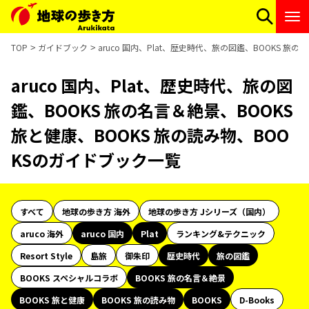
TOP
ガイドブック
aruco 国内、Plat、歴史時代、旅の図鑑、BOOKS 旅
aruco 国内、Plat、歴史時代、旅の図
鑑、BOOKS 旅の名言＆絶景、BOOKS
旅と健康、BOOKS 旅の読み物、BOO
KSのガイドブック一覧
すべて
地球の歩き方 海外
地球の歩き方 Jシリーズ（国内）
aruco 海外
aruco 国内
Plat
ランキング&テクニック
Resort Style
島旅
御朱印
歴史時代
旅の図鑑
BOOKS スペシャルコラボ
BOOKS 旅の名言＆絶景
BOOKS 旅と健康
BOOKS 旅の読み物
BOOKS
D-Books