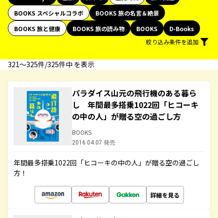
BOOKS スペシャルコラボ
BOOKS 旅の名言＆絶景
BOOKS 旅と健康
BOOKS 旅の読み物
BOOKS
D-Books
絞り込み条件を追加
321〜325件/325件中 を表示
パラダイス山元の飛行機のある暮ら
し 年間最多搭乗1022回「ヒコーキ
の中の人」が贈る空の過ごし方
BOOKS
2016.04.07 発売
年間最多搭乗1022回「ヒコーキの中の人」が贈る空の過ごし
方！
詳細を見る