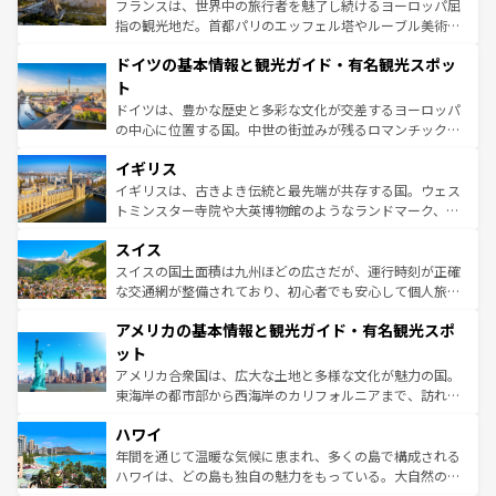
る。首都マドリードの洗練された雰囲気や、バルセロナの
フランスは、世界中の旅行者を魅了し続けるヨーロッパ屈
アートに溢れた街角から、地方では古代ローマ遺跡や中世
指の観光地だ。首都パリのエッフェル塔やルーブル美術館
の城塞都市、穏やかなビーチリゾートまで多彩な表情を見
といった象徴的なスポットから、田舎町の古風な美しさま
せる。地方によって風土や気候が異なるスペインはその個
ドイツの基本情報と観光ガイド・有名観光スポッ
で、幅広い魅力が詰まっている。華麗な宮殿、歴史的な大
性で訪れる人を魅了する。 なお、新着のスペイン情報は
コ
聖堂、美しいビーチ、そして豊かな自然が、訪れる者を心
ト
ンテンツ一覧
を参照してほしい。
から魅了する。また、フランスは美食の国としても知ら
ドイツは、豊かな歴史と多彩な文化が交差するヨーロッパ
れ、フランス料理はユネスコ無形文化遺産にも登録されて
の中心に位置する国。中世の街並みが残るロマンチック街
いる。シャンパンの発祥地であるランス、プロヴァンスの
道から、未来を先取りするようなモダンな都市まで多様な
香り高いラベンダー畑など、多彩な楽しみ方が可能だ。さ
イギリス
顔を持つこの国は、どこを歩いても飽きることがない。ベ
らに、パリ以外の地域にも魅力が溢れており、どの街角に
ルリンの文化的活気、バイエルン州のアルプスの絶景、そ
イギリスは、古きよき伝統と最先端が共存する国。ウェス
も豊かな歴史と文化が息づいている。パリ以外の個性あふ
してライン川沿いのワイン畑といった風景は必見。ビール
トミンスター寺院や大英博物館のようなランドマーク、歴
れる地方に足を運ぶとそれぞれで全く異なる文化を体験で
とソーセージを味わいながら地元の人と過ごす楽しい時間
史ある大学都市、美しい丘陵地帯や牧歌的な風景など、エ
きるだろう。 なお、新着のフランス情報は
コンテンツ一覧
スイス
は、お酒好きな人にはぜひ体験してほしい。 なお、新着の
リアごとに異なる魅力がある。また、優雅なアフタヌーン
を参照してほしい。
ドイツ情報は
コンテンツ一覧
を参照してほしい。
ティー、ビール好きにはたまらない英国パブ、サッカー観
スイスの国土面積は九州ほどの広さだが、運行時刻が正確
戦など、本場だからこそできる体験も豊富。イギリスを旅
な交通網が整備されており、初心者でも安心して個人旅行
して楽しみつくそう。 なお、新着のイギリス情報は
コンテ
を楽しめる。日本同様に時刻表どおりの旅が可能だ。中世
アメリカの基本情報と観光ガイド・有名観光スポ
ンツ一覧
を参照してほしい。
の建物がそのまま残る町や、スイスならではのユニークな
博物館もあり、アルプス観光だけでなく町歩きも満喫する
ット
ことができる。国民の所得が高いため物価も高いが、旅行
アメリカ合衆国は、広大な土地と多様な文化が魅力の国。
者向けの交通パス提供のサービスもあり、うまく活用すれ
東海岸の都市部から西海岸のカリフォルニアまで、訪れる
ば市内交通費無料で観光を楽しむこともできる。 なお、新
場所ごとに異なる風景と体験が待っている。ニューヨーク
着のスイス情報は
コンテンツ一覧
を参照してほしい。
ハワイ
のような巨大都市は、観光、ショッピング、エンターテイ
ンメントが詰まった刺激的なスポットだ。一方、アメリカ
年間を通じて温暖な気候に恵まれ、多くの島で構成される
西部には大自然が広がり、グランドキャニオンやイエロー
ハワイは、どの島も独自の魅力をもっている。大自然の神
ストーン国立公園といった絶景が堪能できる。さらに、南
秘を感じたいなら、火山が生み出した壮大な景観を誇るハ