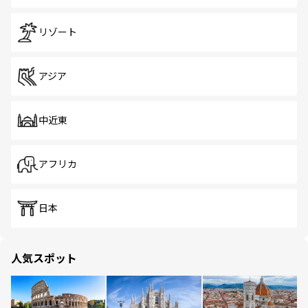
リゾート
アジア
中近東
アフリカ
日本
人気スポット