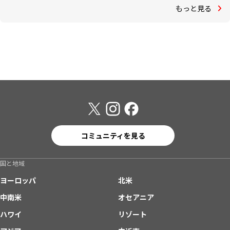
もっと見る
コミュニティを見る
国と地域
ヨーロッパ
北米
中南米
オセアニア
ハワイ
リゾート