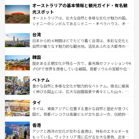
オーストラリアの基本情報と観光ガイド・有名観
部のニューオーリンズでは、音楽と美食が融合した独特の
ワイ島は見逃せない。また、定番の観光地といえばオアフ
文化が魅力。旅行者はアメリカの各地域で異なる魅力を楽
島だが、静かな自然を求めるならマウイ島やカウアイ島が
光スポット
しみながら、その多様性と豊かな歴史を感じることができ
おすすめ。エメラルドグリーンに輝く海をはじめ、豊かな
オーストラリアは、壮大な自然と多様な文化が魅力の国。
るだろう。車でのロードトリップや列車の旅も、アメリカ
文化や歴史が息づいている。「アロハスピリット」と呼ば
シドニーのシンボルであるシドニー・オペラハウス、オー
ならではの贅沢な旅のスタイルだ。 なお、新着のアメリカ
れるおもてなしの心で訪れる人々を迎えてくれるハワイの
ストラリア東海岸北部に広がる大サンゴ礁地帯グレートバ
情報は
コンテンツ一覧
を参照してほしい。
人々、おいしいローカルフードやハワイアンミュージッ
台湾
リアリーフや大陸中央部にそびえるウルル（エアーズロッ
ク、伝統的なフラダンスなど、すべてがハワイの魅力を彩
ク）、タスマニアの美しい原生林やケアンズの熱帯雨林な
日本から約４時間ほどでたどり着く台湾は、多彩な文化と
っている。訪れるたびに新しい発見と感動が待っているハ
ど、見どころがたくさん。また、カフェやワイン、オージ
自然が織りなす魅力的な観光地。活気あふれる大都市の台
ワイを、存分に味わってほしい。 なお、新着のハワイ情報
ービーフなどの食文化も豊かで、美味しいものであふれて
北やノスタルジックな町並みが人気な九份（ジォウフェ
は
コンテンツ一覧
を参照してほしい。
韓国
いる。アクティビティも充実しており、サーフィンやダイ
ン）、静ひつな山岳地帯である台湾東部など、都市の喧騒
ビング、ハイキングなど、アウトドア好きにはたまらな
と山間の静けさが共存しており、訪れる人に新しい発見と
歴史ある王朝文化が残る一方で、最先端のファッションやK
い。オーストラリアの多彩な魅力を存分に味わいつくそ
驚きをもたらしてくれる。また、奥深い台湾の食文化も魅
-POPで世界を席巻している韓国。首都ソウルの宮殿や伝統
う。 なお、新着のオーストラリア情報は
コンテンツ一覧
を
力で、夜市などの屋台グルメから高級料理、ヘルシーで美
家屋が並ぶエリアでは韓国の歴史と文化に浸ることがで
参照してほしい。
ベトナム
容にもいいと評判のスイーツなど、バラエティ豊かな料理
き、地方に足を延ばせば四季折々の自然美を楽しむことが
が味わえる。 なお、新着の台湾情報は
コンテンツ一覧
を参
できる。そして、キムチや焼肉、絶品のストリートフード
豊かな自然と多様な文化が魅力的なベトナム。南北に細長
照してほしい。
まで、さまざまな韓国料理が待っている。夜には、韓国な
く伸びる国土には、広大な田園風景や青々とした山々、世
らではのナイトライフも堪能できる。あたたかいホスピタ
界遺産に登録された壮大な自然景観が点在し、都市部では
タイ
リティに包まれながら、韓国の多彩な魅力を心ゆくまで味
急速な発展と共に伝統が息づく。ハノイの古い町並みやホ
わってみてほしい。 なお、新着の韓国情報は
コンテンツ一
ーチミン市のフランス統治時代の建物も、独特の雰囲気を
タイは、東南アジアに位置する豊かな自然と歴史が息づく
覧
を参照してほしい。
醸し出している。また、バラエティの豊かさとおいしさで
国だ。首都バンコクは高層ビルが立ち並ぶ一方、伝統的な
世界中の食通を魅了してやまないベトナム料理も魅力のひ
寺院や市場がいたるところに点在し、古きよき文化と現代
香港
とつ。フォーやバインミー、ベトナムコーヒーなどは、ぜ
の活気が交差している。北部ではチェンマイなどの山岳地
ひ現地で味わいたい。どの地域を訪れてもあたたかい人々
帯で自然と触れ合い、南部ではプーケットやクラビの美し
アジアと西洋の文化が交わる香港は、特有のエネルギーを
が旅行者を迎えてくれるので、きっと忘れられない旅にな
いビーチでリゾート気分を楽しむことができる。タイ料理
もっている。ヴィクトリア湾に広がる壮大な景色、近未来