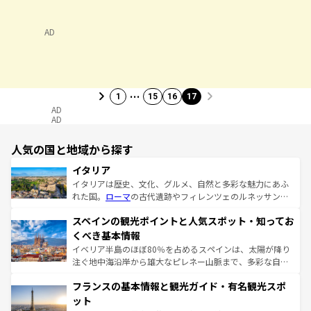
AD
…
1
15
16
17
AD
AD
人気の国と地域から探す
イタリア
イタリアは歴史、文化、グルメ、自然と多彩な魅力にあふ
れた国。
ローマ
の古代遺跡やフィレンツェのルネッサンス
美術、ヴェネツィアの運河など、歴史あるスポットはもち
スペインの観光ポイントと人気スポット・知ってお
ろん、トスカーナの美しい田園風景やアマルフィ海岸の絶
景など、自然景観も見逃せない。観光の合間には、本場の
くべき基本情報
ピザやパスタなど、絶品のイタリア料理を堪能することも
イベリア半島のほぼ80％を占めるスペインは、太陽が降り
できる。朝目覚めてから夜眠るまで、すべての瞬間を楽し
注ぐ地中海沿岸から雄大なピレネー山脈まで、多彩な自然
ませてくれるイタリアで、忘れられない旅をしてみよう！
と文化が詰まったヨーロッパ屈指の旅行先だ。多様な地域
なお、新着のイタリア情報は
コンテンツ一覧
を参照してほ
フランスの基本情報と観光ガイド・有名観光スポ
文化が根付くこの国では、情熱的なフラメンコ、熱気あふ
しい。
れる闘牛、そして美味しいタパスが生活の一部となってい
ット