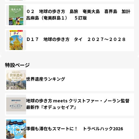
０２ 地球の歩き方 島旅 奄美大島 喜界島 加計
呂麻島（奄美群島１） ５訂版
Ｄ１７ 地球の歩き方 タイ ２０２７～２０２８
特設ページ
世界遺産ランキング
地球の歩き方 meets クリストファー・ノーラン監督
最新作『オデュッセイア』
準備も滞在もスマートに！ トラベルハック2026