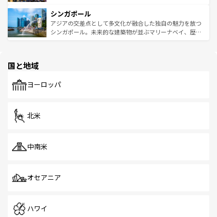
るはずだ。 なお、新着のベトナム情報は
コンテンツ一覧
を
は世界的に有名で、屋台から高級レストランまで味覚を刺
的なアートスポット、そして歴史と現代が融合した町並
参照してほしい。
シンガポール
激する。気候は一年中温暖で、どの季節にも異なる楽しみ
み、どこを訪れても感動するはず。観光スポットが密集し
が待っている。親しみやすいタイの人々、仏教を中心とし
ており、効率よく見どころを回れるのも魅力。息をのむよ
アジアの交差点として多文化が融合した独自の魅力を放つ
た文化、そして多様な観光資源が、訪れる旅人を魅了し続
うな絶景から文化的な体験まで、香港を存分に楽しみ尽く
シンガポール。未来的な建築物が並ぶマリーナベイ、歴史
ける。 なお、新着のタイ情報は
コンテンツ一覧
を参照して
そう。 なお、新着の香港情報は
コンテンツ一覧
を参照して
と伝統を感じられるエスニックタウン、多数の緑豊かな公
ほしい。
ほしい。
園や自然保護区など、自然が調和した近代的な景観と文化
の多様性あふれるカラフルな町は、どこを歩いても新しい
国と地域
発見がある。さらに、治安のよさや充実した公共交通機関
も、旅行者にとっては魅力的なポイント。グルメも豊富
で、ホーカーズは地元の風情を楽しめる外せないスポット
ヨーロッパ
だ。訪れる人を飽きさせないシンガポールで、多様な魅力
を体感しよう。 なお、新着のシンガポール情報は
コンテン
ツ一覧
を参照してほしい。
北米
中南米
オセアニア
ハワイ