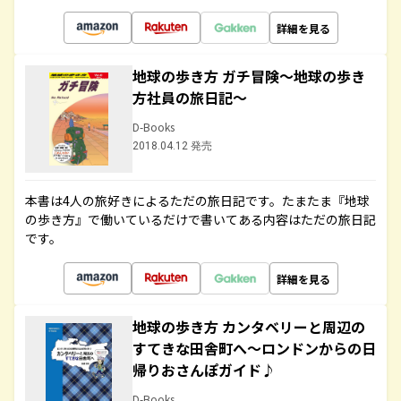
詳細を見る
地球の歩き方 ガチ冒険～地球の歩き
方社員の旅日記～
D-Books
2018.04.12 発売
本書は4人の旅好きによるただの旅日記です。たまたま『地球
の歩き方』で働いているだけで書いてある内容はただの旅日記
です。
詳細を見る
地球の歩き方 カンタベリーと周辺の
すてきな田舎町へ～ロンドンからの日
帰りおさんぽガイド♪
D-Books