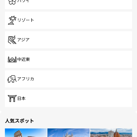
ハワイ
リゾート
アジア
中近東
アフリカ
日本
人気スポット