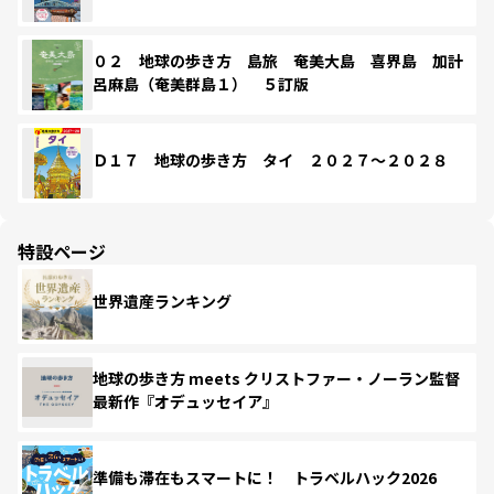
０２ 地球の歩き方 島旅 奄美大島 喜界島 加計
呂麻島（奄美群島１） ５訂版
Ｄ１７ 地球の歩き方 タイ ２０２７～２０２８
特設ページ
世界遺産ランキング
地球の歩き方 meets クリストファー・ノーラン監督
最新作『オデュッセイア』
準備も滞在もスマートに！ トラベルハック2026