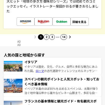
大ヒット「地球の歩き方 御朱印シリーズ」では初めてのコミ
ックエッセイ。イラストレーター柴田かおるが書きおろしまし
た
詳細を見る
…
1
2
3
14
AD
AD
人気の国と地域から探す
イタリア
イタリアは歴史、文化、グルメ、自然と多彩な魅力にあふ
れた国。
ローマ
の古代遺跡やフィレンツェのルネッサンス
美術、ヴェネツィアの運河など、歴史あるスポットはもち
スペインの観光ポイントと人気スポット・知ってお
ろん、トスカーナの美しい田園風景やアマルフィ海岸の絶
景など、自然景観も見逃せない。観光の合間には、本場の
くべき基本情報
ピザやパスタなど、絶品のイタリア料理を堪能することも
イベリア半島のほぼ80％を占めるスペインは、太陽が降り
できる。朝目覚めてから夜眠るまで、すべての瞬間を楽し
注ぐ地中海沿岸から雄大なピレネー山脈まで、多彩な自然
ませてくれるイタリアで、忘れられない旅をしてみよう！
と文化が詰まったヨーロッパ屈指の旅行先だ。多様な地域
なお、新着のイタリア情報は
コンテンツ一覧
を参照してほ
フランスの基本情報と観光ガイド・有名観光スポ
文化が根付くこの国では、情熱的なフラメンコ、熱気あふ
しい。