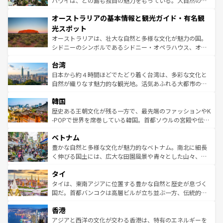
ハワイは、どの島も独自の魅力をもっている。大自然の神
ストーン国立公園といった絶景が堪能できる。さらに、南
秘を感じたいなら、火山が生み出した壮大な景観を誇るハ
オーストラリアの基本情報と観光ガイド・有名観
部のニューオーリンズでは、音楽と美食が融合した独特の
ワイ島は見逃せない。また、定番の観光地といえばオアフ
文化が魅力。旅行者はアメリカの各地域で異なる魅力を楽
島だが、静かな自然を求めるならマウイ島やカウアイ島が
光スポット
しみながら、その多様性と豊かな歴史を感じることができ
おすすめ。エメラルドグリーンに輝く海をはじめ、豊かな
オーストラリアは、壮大な自然と多様な文化が魅力の国。
るだろう。車でのロードトリップや列車の旅も、アメリカ
文化や歴史が息づいている。「アロハスピリット」と呼ば
シドニーのシンボルであるシドニー・オペラハウス、オー
ならではの贅沢な旅のスタイルだ。 なお、新着のアメリカ
れるおもてなしの心で訪れる人々を迎えてくれるハワイの
ストラリア東海岸北部に広がる大サンゴ礁地帯グレートバ
情報は
コンテンツ一覧
を参照してほしい。
人々、おいしいローカルフードやハワイアンミュージッ
台湾
リアリーフや大陸中央部にそびえるウルル（エアーズロッ
ク、伝統的なフラダンスなど、すべてがハワイの魅力を彩
ク）、タスマニアの美しい原生林やケアンズの熱帯雨林な
日本から約４時間ほどでたどり着く台湾は、多彩な文化と
っている。訪れるたびに新しい発見と感動が待っているハ
ど、見どころがたくさん。また、カフェやワイン、オージ
自然が織りなす魅力的な観光地。活気あふれる大都市の台
ワイを、存分に味わってほしい。 なお、新着のハワイ情報
ービーフなどの食文化も豊かで、美味しいものであふれて
北やノスタルジックな町並みが人気な九份（ジォウフェ
は
コンテンツ一覧
を参照してほしい。
韓国
いる。アクティビティも充実しており、サーフィンやダイ
ン）、静ひつな山岳地帯である台湾東部など、都市の喧騒
ビング、ハイキングなど、アウトドア好きにはたまらな
と山間の静けさが共存しており、訪れる人に新しい発見と
歴史ある王朝文化が残る一方で、最先端のファッションやK
い。オーストラリアの多彩な魅力を存分に味わいつくそ
驚きをもたらしてくれる。また、奥深い台湾の食文化も魅
-POPで世界を席巻している韓国。首都ソウルの宮殿や伝統
う。 なお、新着のオーストラリア情報は
コンテンツ一覧
を
力で、夜市などの屋台グルメから高級料理、ヘルシーで美
家屋が並ぶエリアでは韓国の歴史と文化に浸ることがで
参照してほしい。
ベトナム
容にもいいと評判のスイーツなど、バラエティ豊かな料理
き、地方に足を延ばせば四季折々の自然美を楽しむことが
が味わえる。 なお、新着の台湾情報は
コンテンツ一覧
を参
できる。そして、キムチや焼肉、絶品のストリートフード
豊かな自然と多様な文化が魅力的なベトナム。南北に細長
照してほしい。
まで、さまざまな韓国料理が待っている。夜には、韓国な
く伸びる国土には、広大な田園風景や青々とした山々、世
らではのナイトライフも堪能できる。あたたかいホスピタ
界遺産に登録された壮大な自然景観が点在し、都市部では
タイ
リティに包まれながら、韓国の多彩な魅力を心ゆくまで味
急速な発展と共に伝統が息づく。ハノイの古い町並みやホ
わってみてほしい。 なお、新着の韓国情報は
コンテンツ一
ーチミン市のフランス統治時代の建物も、独特の雰囲気を
タイは、東南アジアに位置する豊かな自然と歴史が息づく
覧
を参照してほしい。
醸し出している。また、バラエティの豊かさとおいしさで
国だ。首都バンコクは高層ビルが立ち並ぶ一方、伝統的な
世界中の食通を魅了してやまないベトナム料理も魅力のひ
寺院や市場がいたるところに点在し、古きよき文化と現代
香港
とつ。フォーやバインミー、ベトナムコーヒーなどは、ぜ
の活気が交差している。北部ではチェンマイなどの山岳地
ひ現地で味わいたい。どの地域を訪れてもあたたかい人々
帯で自然と触れ合い、南部ではプーケットやクラビの美し
アジアと西洋の文化が交わる香港は、特有のエネルギーを