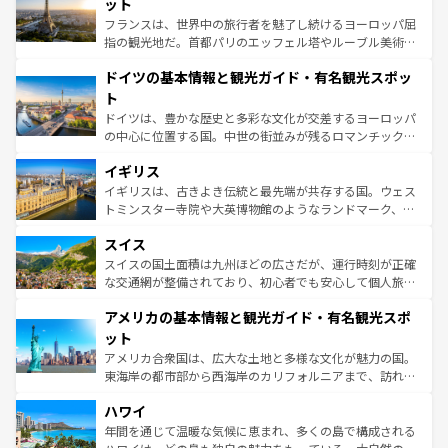
れる闘牛、そして美味しいタパスが生活の一部となってい
ット
る。首都マドリードの洗練された雰囲気や、バルセロナの
フランスは、世界中の旅行者を魅了し続けるヨーロッパ屈
アートに溢れた街角から、地方では古代ローマ遺跡や中世
指の観光地だ。首都パリのエッフェル塔やルーブル美術館
の城塞都市、穏やかなビーチリゾートまで多彩な表情を見
といった象徴的なスポットから、田舎町の古風な美しさま
せる。地方によって風土や気候が異なるスペインはその個
ドイツの基本情報と観光ガイド・有名観光スポッ
で、幅広い魅力が詰まっている。華麗な宮殿、歴史的な大
性で訪れる人を魅了する。 なお、新着のスペイン情報は
コ
聖堂、美しいビーチ、そして豊かな自然が、訪れる者を心
ト
ンテンツ一覧
を参照してほしい。
から魅了する。また、フランスは美食の国としても知ら
ドイツは、豊かな歴史と多彩な文化が交差するヨーロッパ
れ、フランス料理はユネスコ無形文化遺産にも登録されて
の中心に位置する国。中世の街並みが残るロマンチック街
いる。シャンパンの発祥地であるランス、プロヴァンスの
道から、未来を先取りするようなモダンな都市まで多様な
香り高いラベンダー畑など、多彩な楽しみ方が可能だ。さ
イギリス
顔を持つこの国は、どこを歩いても飽きることがない。ベ
らに、パリ以外の地域にも魅力が溢れており、どの街角に
ルリンの文化的活気、バイエルン州のアルプスの絶景、そ
イギリスは、古きよき伝統と最先端が共存する国。ウェス
も豊かな歴史と文化が息づいている。パリ以外の個性あふ
してライン川沿いのワイン畑といった風景は必見。ビール
トミンスター寺院や大英博物館のようなランドマーク、歴
れる地方に足を運ぶとそれぞれで全く異なる文化を体験で
とソーセージを味わいながら地元の人と過ごす楽しい時間
史ある大学都市、美しい丘陵地帯や牧歌的な風景など、エ
きるだろう。 なお、新着のフランス情報は
コンテンツ一覧
スイス
は、お酒好きな人にはぜひ体験してほしい。 なお、新着の
リアごとに異なる魅力がある。また、優雅なアフタヌーン
を参照してほしい。
ドイツ情報は
コンテンツ一覧
を参照してほしい。
ティー、ビール好きにはたまらない英国パブ、サッカー観
スイスの国土面積は九州ほどの広さだが、運行時刻が正確
戦など、本場だからこそできる体験も豊富。イギリスを旅
な交通網が整備されており、初心者でも安心して個人旅行
して楽しみつくそう。 なお、新着のイギリス情報は
コンテ
を楽しめる。日本同様に時刻表どおりの旅が可能だ。中世
アメリカの基本情報と観光ガイド・有名観光スポ
ンツ一覧
を参照してほしい。
の建物がそのまま残る町や、スイスならではのユニークな
博物館もあり、アルプス観光だけでなく町歩きも満喫する
ット
ことができる。国民の所得が高いため物価も高いが、旅行
アメリカ合衆国は、広大な土地と多様な文化が魅力の国。
者向けの交通パス提供のサービスもあり、うまく活用すれ
東海岸の都市部から西海岸のカリフォルニアまで、訪れる
ば市内交通費無料で観光を楽しむこともできる。 なお、新
場所ごとに異なる風景と体験が待っている。ニューヨーク
着のスイス情報は
コンテンツ一覧
を参照してほしい。
ハワイ
のような巨大都市は、観光、ショッピング、エンターテイ
ンメントが詰まった刺激的なスポットだ。一方、アメリカ
年間を通じて温暖な気候に恵まれ、多くの島で構成される
西部には大自然が広がり、グランドキャニオンやイエロー