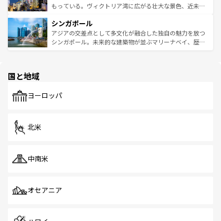
が旅行者を迎えてくれるので、きっと忘れられない旅にな
いビーチでリゾート気分を楽しむことができる。タイ料理
もっている。ヴィクトリア湾に広がる壮大な景色、近未来
るはずだ。 なお、新着のベトナム情報は
コンテンツ一覧
を
は世界的に有名で、屋台から高級レストランまで味覚を刺
的なアートスポット、そして歴史と現代が融合した町並
参照してほしい。
シンガポール
激する。気候は一年中温暖で、どの季節にも異なる楽しみ
み、どこを訪れても感動するはず。観光スポットが密集し
が待っている。親しみやすいタイの人々、仏教を中心とし
ており、効率よく見どころを回れるのも魅力。息をのむよ
アジアの交差点として多文化が融合した独自の魅力を放つ
た文化、そして多様な観光資源が、訪れる旅人を魅了し続
うな絶景から文化的な体験まで、香港を存分に楽しみ尽く
シンガポール。未来的な建築物が並ぶマリーナベイ、歴史
ける。 なお、新着のタイ情報は
コンテンツ一覧
を参照して
そう。 なお、新着の香港情報は
コンテンツ一覧
を参照して
と伝統を感じられるエスニックタウン、多数の緑豊かな公
ほしい。
ほしい。
園や自然保護区など、自然が調和した近代的な景観と文化
の多様性あふれるカラフルな町は、どこを歩いても新しい
国と地域
発見がある。さらに、治安のよさや充実した公共交通機関
も、旅行者にとっては魅力的なポイント。グルメも豊富
で、ホーカーズは地元の風情を楽しめる外せないスポット
ヨーロッパ
だ。訪れる人を飽きさせないシンガポールで、多様な魅力
を体感しよう。 なお、新着のシンガポール情報は
コンテン
ツ一覧
を参照してほしい。
北米
中南米
オセアニア