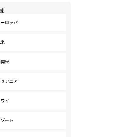
域
ヨーロッパ
北米
中南米
オセアニア
ハワイ
リゾート