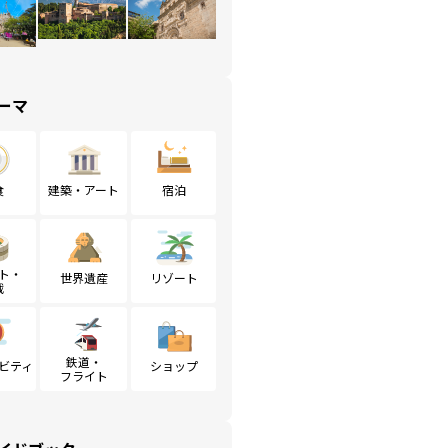
ーマ
食
建築・アート
宿泊
ト・
世界遺産
リゾート
戦
鉄道・
ビティ
ショップ
フライト