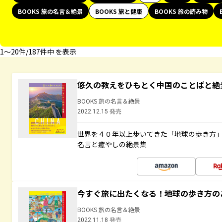
BOOKS 旅の名言＆絶景
BOOKS 旅と健康
BOOKS 旅の読み物
1〜20件/187件中 を表示
悠久の教えをひもとく中国のことばと絶
BOOKS 旅の名言＆絶景
2022.12.15 発売
世界を４０年以上歩いてきた「地球の歩き方
名言と癒やしの絶景集
今すぐ旅に出たくなる！地球の歩き方の
BOOKS 旅の名言＆絶景
2022.11.18 発売