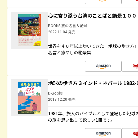
心に寄り添う台湾のことばと絶景１００
BOOKS 旅の名言＆絶景
2022.11.04 発売
世界を４０年以上歩いてきた「地球の歩き方
名言と癒やしの絶景集
地球の歩き方 3 インド・ネパール 1982
D-Books
2018.12.20 発売
1981年、旅人のバイブルとして登場した地
の旅を思い出して欲しい1冊です。