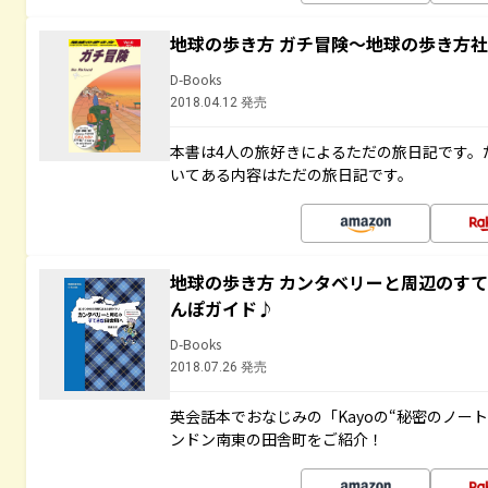
地球の歩き方 ガチ冒険～地球の歩き方
D-Books
2018.04.12 発売
本書は4人の旅好きによるただの旅日記です。
いてある内容はただの旅日記です。
地球の歩き方 カンタベリーと周辺のす
んぽガイド♪
D-Books
2018.07.26 発売
英会話本でおなじみの「Kayoの“秘密のノー
ンドン南東の田舎町をご紹介！