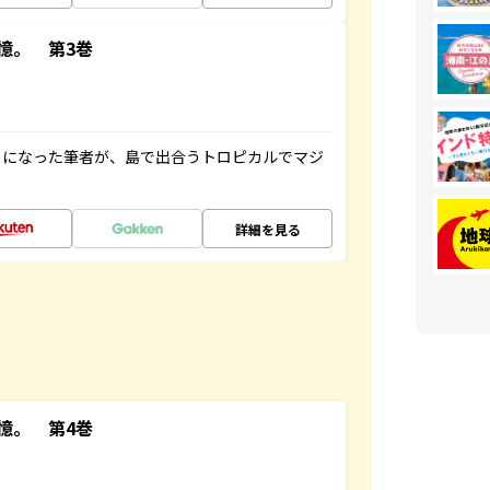
憶。 第3巻
とになった筆者が、島で出合うトロピカルでマジ
詳細を見る
憶。 第4巻