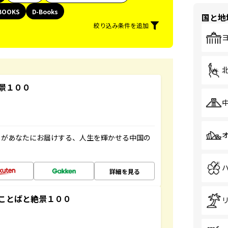
BOOKS
D-Books
国と地
絞り込み条件を追加
景１００
」があなたにお届けする、人生を輝かせる中国の
詳細を見る
ことばと絶景１００