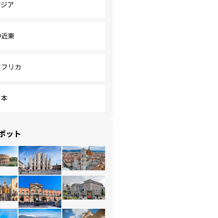
アジア
中近東
アフリカ
日本
ポット