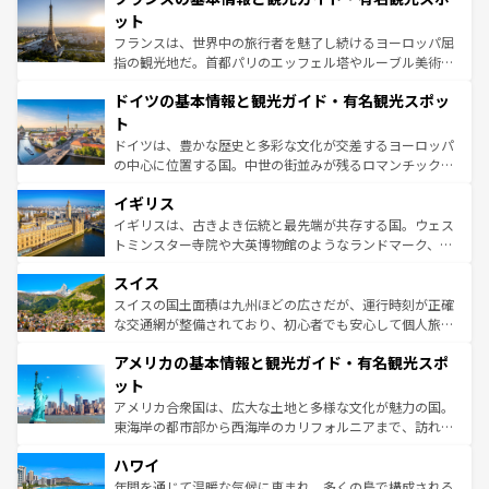
なお、新着のイタリア情報は
コンテンツ一覧
を参照してほ
れる闘牛、そして美味しいタパスが生活の一部となってい
ット
しい。
る。首都マドリードの洗練された雰囲気や、バルセロナの
フランスは、世界中の旅行者を魅了し続けるヨーロッパ屈
アートに溢れた街角から、地方では古代ローマ遺跡や中世
指の観光地だ。首都パリのエッフェル塔やルーブル美術館
の城塞都市、穏やかなビーチリゾートまで多彩な表情を見
といった象徴的なスポットから、田舎町の古風な美しさま
せる。地方によって風土や気候が異なるスペインはその個
ドイツの基本情報と観光ガイド・有名観光スポッ
で、幅広い魅力が詰まっている。華麗な宮殿、歴史的な大
性で訪れる人を魅了する。 なお、新着のスペイン情報は
コ
聖堂、美しいビーチ、そして豊かな自然が、訪れる者を心
ト
ンテンツ一覧
を参照してほしい。
から魅了する。また、フランスは美食の国としても知ら
ドイツは、豊かな歴史と多彩な文化が交差するヨーロッパ
れ、フランス料理はユネスコ無形文化遺産にも登録されて
の中心に位置する国。中世の街並みが残るロマンチック街
いる。シャンパンの発祥地であるランス、プロヴァンスの
道から、未来を先取りするようなモダンな都市まで多様な
香り高いラベンダー畑など、多彩な楽しみ方が可能だ。さ
イギリス
顔を持つこの国は、どこを歩いても飽きることがない。ベ
らに、パリ以外の地域にも魅力が溢れており、どの街角に
ルリンの文化的活気、バイエルン州のアルプスの絶景、そ
イギリスは、古きよき伝統と最先端が共存する国。ウェス
も豊かな歴史と文化が息づいている。パリ以外の個性あふ
してライン川沿いのワイン畑といった風景は必見。ビール
トミンスター寺院や大英博物館のようなランドマーク、歴
れる地方に足を運ぶとそれぞれで全く異なる文化を体験で
とソーセージを味わいながら地元の人と過ごす楽しい時間
史ある大学都市、美しい丘陵地帯や牧歌的な風景など、エ
きるだろう。 なお、新着のフランス情報は
コンテンツ一覧
スイス
は、お酒好きな人にはぜひ体験してほしい。 なお、新着の
リアごとに異なる魅力がある。また、優雅なアフタヌーン
を参照してほしい。
ドイツ情報は
コンテンツ一覧
を参照してほしい。
ティー、ビール好きにはたまらない英国パブ、サッカー観
スイスの国土面積は九州ほどの広さだが、運行時刻が正確
戦など、本場だからこそできる体験も豊富。イギリスを旅
な交通網が整備されており、初心者でも安心して個人旅行
して楽しみつくそう。 なお、新着のイギリス情報は
コンテ
を楽しめる。日本同様に時刻表どおりの旅が可能だ。中世
アメリカの基本情報と観光ガイド・有名観光スポ
ンツ一覧
を参照してほしい。
の建物がそのまま残る町や、スイスならではのユニークな
博物館もあり、アルプス観光だけでなく町歩きも満喫する
ット
ことができる。国民の所得が高いため物価も高いが、旅行
アメリカ合衆国は、広大な土地と多様な文化が魅力の国。
者向けの交通パス提供のサービスもあり、うまく活用すれ
東海岸の都市部から西海岸のカリフォルニアまで、訪れる
ば市内交通費無料で観光を楽しむこともできる。 なお、新
場所ごとに異なる風景と体験が待っている。ニューヨーク
着のスイス情報は
コンテンツ一覧
を参照してほしい。
ハワイ
のような巨大都市は、観光、ショッピング、エンターテイ
ンメントが詰まった刺激的なスポットだ。一方、アメリカ
年間を通じて温暖な気候に恵まれ、多くの島で構成される