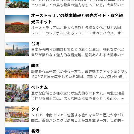
西部には大自然が広がり、グランドキャニオンやイエロー
ハワイは、どの島も独自の魅力をもっている。大自然の神
ストーン国立公園といった絶景が堪能できる。さらに、南
秘を感じたいなら、火山が生み出した壮大な景観を誇るハ
オーストラリアの基本情報と観光ガイド・有名観
部のニューオーリンズでは、音楽と美食が融合した独特の
ワイ島は見逃せない。また、定番の観光地といえばオアフ
文化が魅力。旅行者はアメリカの各地域で異なる魅力を楽
島だが、静かな自然を求めるならマウイ島やカウアイ島が
光スポット
しみながら、その多様性と豊かな歴史を感じることができ
おすすめ。エメラルドグリーンに輝く海をはじめ、豊かな
オーストラリアは、壮大な自然と多様な文化が魅力の国。
るだろう。車でのロードトリップや列車の旅も、アメリカ
文化や歴史が息づいている。「アロハスピリット」と呼ば
シドニーのシンボルであるシドニー・オペラハウス、オー
ならではの贅沢な旅のスタイルだ。 なお、新着のアメリカ
れるおもてなしの心で訪れる人々を迎えてくれるハワイの
ストラリア東海岸北部に広がる大サンゴ礁地帯グレートバ
情報は
コンテンツ一覧
を参照してほしい。
人々、おいしいローカルフードやハワイアンミュージッ
台湾
リアリーフや大陸中央部にそびえるウルル（エアーズロッ
ク、伝統的なフラダンスなど、すべてがハワイの魅力を彩
ク）、タスマニアの美しい原生林やケアンズの熱帯雨林な
日本から約４時間ほどでたどり着く台湾は、多彩な文化と
っている。訪れるたびに新しい発見と感動が待っているハ
ど、見どころがたくさん。また、カフェやワイン、オージ
自然が織りなす魅力的な観光地。活気あふれる大都市の台
ワイを、存分に味わってほしい。 なお、新着のハワイ情報
ービーフなどの食文化も豊かで、美味しいものであふれて
北やノスタルジックな町並みが人気な九份（ジォウフェ
は
コンテンツ一覧
を参照してほしい。
韓国
いる。アクティビティも充実しており、サーフィンやダイ
ン）、静ひつな山岳地帯である台湾東部など、都市の喧騒
ビング、ハイキングなど、アウトドア好きにはたまらな
と山間の静けさが共存しており、訪れる人に新しい発見と
歴史ある王朝文化が残る一方で、最先端のファッションやK
い。オーストラリアの多彩な魅力を存分に味わいつくそ
驚きをもたらしてくれる。また、奥深い台湾の食文化も魅
-POPで世界を席巻している韓国。首都ソウルの宮殿や伝統
う。 なお、新着のオーストラリア情報は
コンテンツ一覧
を
力で、夜市などの屋台グルメから高級料理、ヘルシーで美
家屋が並ぶエリアでは韓国の歴史と文化に浸ることがで
参照してほしい。
ベトナム
容にもいいと評判のスイーツなど、バラエティ豊かな料理
き、地方に足を延ばせば四季折々の自然美を楽しむことが
が味わえる。 なお、新着の台湾情報は
コンテンツ一覧
を参
できる。そして、キムチや焼肉、絶品のストリートフード
豊かな自然と多様な文化が魅力的なベトナム。南北に細長
照してほしい。
まで、さまざまな韓国料理が待っている。夜には、韓国な
く伸びる国土には、広大な田園風景や青々とした山々、世
らではのナイトライフも堪能できる。あたたかいホスピタ
界遺産に登録された壮大な自然景観が点在し、都市部では
タイ
リティに包まれながら、韓国の多彩な魅力を心ゆくまで味
急速な発展と共に伝統が息づく。ハノイの古い町並みやホ
わってみてほしい。 なお、新着の韓国情報は
コンテンツ一
ーチミン市のフランス統治時代の建物も、独特の雰囲気を
タイは、東南アジアに位置する豊かな自然と歴史が息づく
覧
を参照してほしい。
醸し出している。また、バラエティの豊かさとおいしさで
国だ。首都バンコクは高層ビルが立ち並ぶ一方、伝統的な
世界中の食通を魅了してやまないベトナム料理も魅力のひ
寺院や市場がいたるところに点在し、古きよき文化と現代
香港
とつ。フォーやバインミー、ベトナムコーヒーなどは、ぜ
の活気が交差している。北部ではチェンマイなどの山岳地