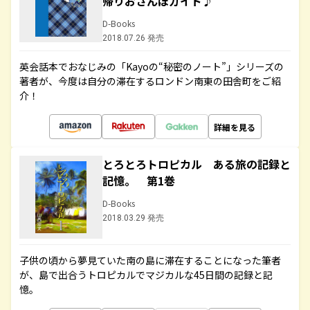
帰りおさんぽガイド♪
D-Books
2018.07.26 発売
英会話本でおなじみの「Kayoの“秘密のノート”」シリーズの
著者が、今度は自分の滞在するロンドン南東の田舎町をご紹
介！
詳細を見る
とろとろトロピカル ある旅の記録と
記憶。 第1巻
D-Books
2018.03.29 発売
子供の頃から夢見ていた南の島に滞在することになった筆者
が、島で出合うトロピカルでマジカルな45日間の記録と記
憶。