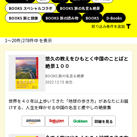
BOOKS スペシャルコラボ
BOOKS 旅の名言＆絶景
BOOKS 旅と健康
BOOKS 旅の読み物
BOOKS
D-Books
絞り込み条件を追加
1〜20件/278件中 を表示
悠久の教えをひもとく中国のことばと
絶景１００
BOOKS 旅の名言＆絶景
2022.12.15 発売
世界を４０年以上歩いてきた「地球の歩き方」があなたにお届
けする、人生を輝かせる中国の名言と癒やしの絶景集
詳細を見る