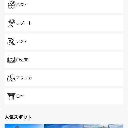
ハワイ
リゾート
アジア
中近東
アフリカ
日本
人気スポット