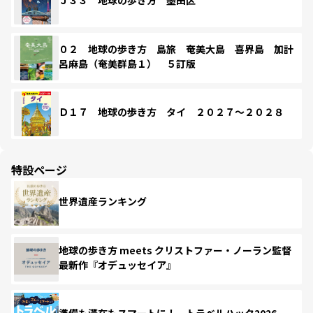
Ｊ３３ 地球の歩き方 墨田区
０２ 地球の歩き方 島旅 奄美大島 喜界島 加計
呂麻島（奄美群島１） ５訂版
Ｄ１７ 地球の歩き方 タイ ２０２７～２０２８
特設ページ
世界遺産ランキング
地球の歩き方 meets クリストファー・ノーラン監督
最新作『オデュッセイア』