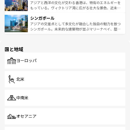
ひ現地で味わいたい。どの地域を訪れてもあたたかい人々
帯で自然と触れ合い、南部ではプーケットやクラビの美し
アジアと西洋の文化が交わる香港は、特有のエネルギーを
が旅行者を迎えてくれるので、きっと忘れられない旅にな
いビーチでリゾート気分を楽しむことができる。タイ料理
もっている。ヴィクトリア湾に広がる壮大な景色、近未来
るはずだ。 なお、新着のベトナム情報は
コンテンツ一覧
を
は世界的に有名で、屋台から高級レストランまで味覚を刺
的なアートスポット、そして歴史と現代が融合した町並
参照してほしい。
シンガポール
激する。気候は一年中温暖で、どの季節にも異なる楽しみ
み、どこを訪れても感動するはず。観光スポットが密集し
が待っている。親しみやすいタイの人々、仏教を中心とし
ており、効率よく見どころを回れるのも魅力。息をのむよ
アジアの交差点として多文化が融合した独自の魅力を放つ
た文化、そして多様な観光資源が、訪れる旅人を魅了し続
うな絶景から文化的な体験まで、香港を存分に楽しみ尽く
シンガポール。未来的な建築物が並ぶマリーナベイ、歴史
ける。 なお、新着のタイ情報は
コンテンツ一覧
を参照して
そう。 なお、新着の香港情報は
コンテンツ一覧
を参照して
と伝統を感じられるエスニックタウン、多数の緑豊かな公
ほしい。
ほしい。
園や自然保護区など、自然が調和した近代的な景観と文化
の多様性あふれるカラフルな町は、どこを歩いても新しい
国と地域
発見がある。さらに、治安のよさや充実した公共交通機関
も、旅行者にとっては魅力的なポイント。グルメも豊富
で、ホーカーズは地元の風情を楽しめる外せないスポット
ヨーロッパ
だ。訪れる人を飽きさせないシンガポールで、多様な魅力
を体感しよう。 なお、新着のシンガポール情報は
コンテン
ツ一覧
を参照してほしい。
北米
中南米
オセアニア