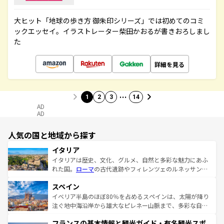
大ヒット「地球の歩き方 御朱印シリーズ」では初めてのコミ
ックエッセイ。イラストレーター柴田かおるが書きおろしまし
た
詳細を見る
…
1
2
3
14
AD
AD
人気の国と地域から探す
イタリア
イタリアは歴史、文化、グルメ、自然と多彩な魅力にあふ
れた国。
ローマ
の古代遺跡やフィレンツェのルネッサンス
美術、ヴェネツィアの運河など、歴史あるスポットはもち
スペイン
ろん、トスカーナの美しい田園風景やアマルフィ海岸の絶
景など、自然景観も見逃せない。観光の合間には、本場の
イベリア半島のほぼ80％を占めるスペインは、太陽が降り
ピザやパスタなど、絶品のイタリア料理を堪能することも
注ぐ地中海沿岸から雄大なピレネー山脈まで、多彩な自然
できる。朝目覚めてから夜眠るまで、すべての瞬間を楽し
と文化が詰まったヨーロッパ屈指の旅行先だ。多様な地域
フランスの基本情報と観光ガイド・有名観光スポ
ませてくれるイタリアで、忘れられない旅をしてみよう！
文化が根付くこの国では、情熱的なフラメンコ、熱気あふ