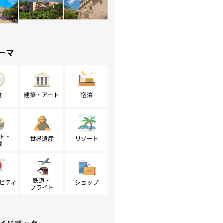
ーマ
食
建築・アート
宿泊
ト・
世界遺産
リゾート
戦
鉄道・
ビティ
ショップ
フライト