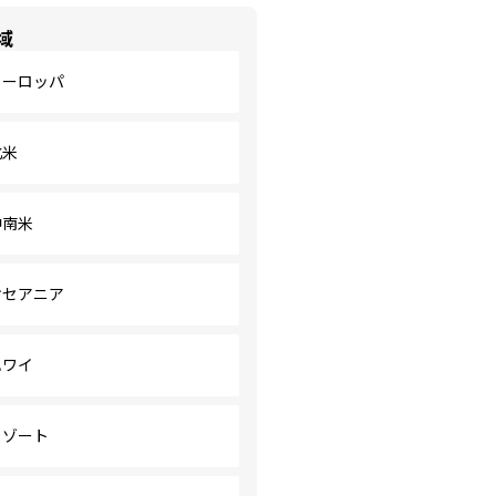
域
ヨーロッパ
北米
中南米
オセアニア
ハワイ
リゾート