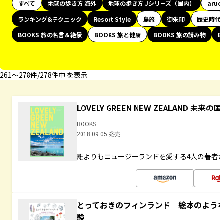
すべて
地球の歩き方 海外
地球の歩き方 Jシリーズ（国内）
aru
ランキング&テクニック
Resort Style
島旅
御朱印
歴史時
BOOKS 旅の名言＆絶景
BOOKS 旅と健康
BOOKS 旅の読み物
261〜278件/278件中 を表示
LOVELY GREEN NEW ZEALAND 
BOOKS
2018.09.05 発売
誰よりもニュージーランドを愛する4人の著者
とっておきのフィンランド 絵本のよう
験