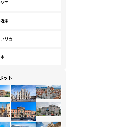
アジア
中近東
アフリカ
日本
ポット