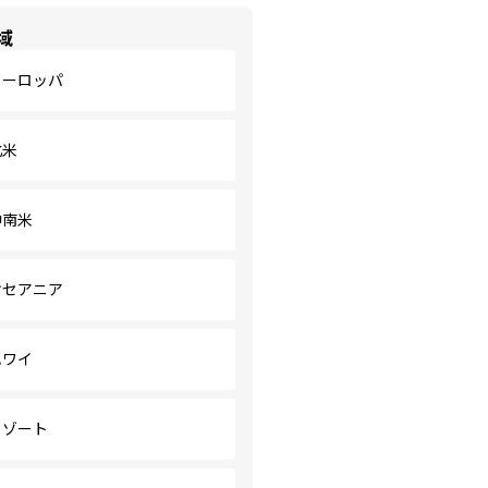
域
ヨーロッパ
北米
中南米
オセアニア
ハワイ
リゾート