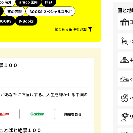
co 海外
aruco 国内
Plat
国と地
旅の図鑑
BOOKS スペシャルコラボ
BOOKS
D-Books
絞り込み条件を追加
景１００
」があなたにお届けする、人生を輝かせる中国の
詳細を見る
ことばと絶景１００