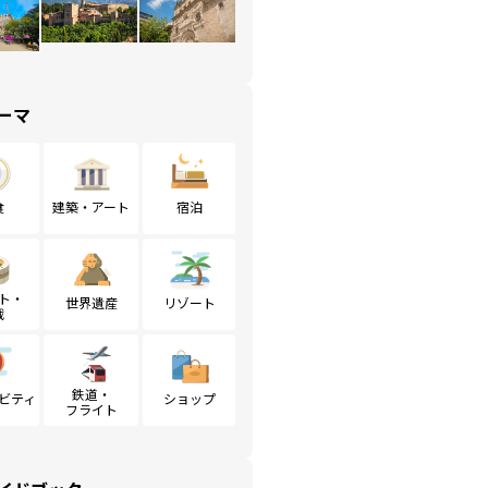
ーマ
食
建築・アート
宿泊
ト・
世界遺産
リゾート
戦
鉄道・
ビティ
ショップ
フライト