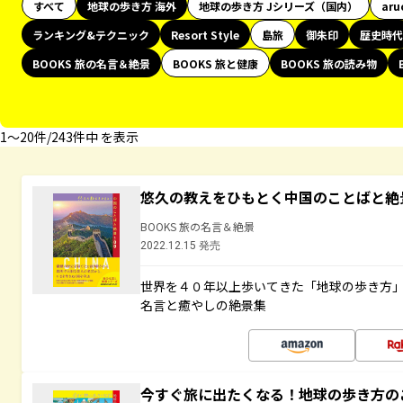
すべて
地球の歩き方 海外
地球の歩き方 Jシリーズ（国内）
aru
ランキング&テクニック
Resort Style
島旅
御朱印
歴史時代
BOOKS 旅の名言＆絶景
BOOKS 旅と健康
BOOKS 旅の読み物
1〜20件/243件中 を表示
悠久の教えをひもとく中国のことばと絶
BOOKS 旅の名言＆絶景
2022.12.15 発売
世界を４０年以上歩いてきた「地球の歩き方
名言と癒やしの絶景集
今すぐ旅に出たくなる！地球の歩き方の