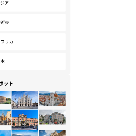
アジア
中近東
アフリカ
日本
ポット