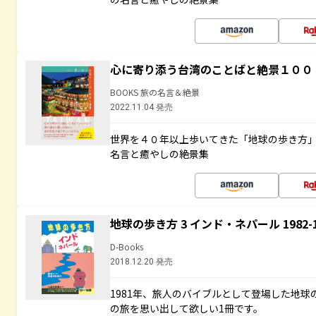
心に寄り添う台湾のことばと絶景１００
BOOKS 旅の名言＆絶景
2022.11.04 発売
世界を４０年以上歩いてきた「地球の歩き方
名言と癒やしの絶景集
地球の歩き方 3 インド・ネパール 1982
D-Books
2018.12.20 発売
1981年、旅人のバイブルとして登場した地
の旅を思い出して欲しい1冊です。