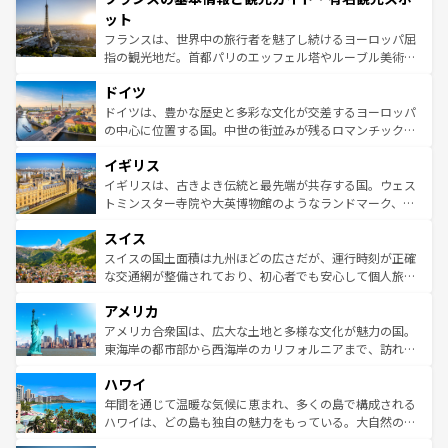
なお、新着のイタリア情報は
コンテンツ一覧
を参照してほ
れる闘牛、そして美味しいタパスが生活の一部となってい
ット
しい。
る。首都マドリードの洗練された雰囲気や、バルセロナの
フランスは、世界中の旅行者を魅了し続けるヨーロッパ屈
アートに溢れた街角から、地方では古代ローマ遺跡や中世
指の観光地だ。首都パリのエッフェル塔やルーブル美術館
の城塞都市、穏やかなビーチリゾートまで多彩な表情を見
といった象徴的なスポットから、田舎町の古風な美しさま
せる。地方によって風土や気候が異なるスペインはその個
ドイツ
で、幅広い魅力が詰まっている。華麗な宮殿、歴史的な大
性で訪れる人を魅了する。 なお、新着のスペイン情報は
コ
聖堂、美しいビーチ、そして豊かな自然が、訪れる者を心
ドイツは、豊かな歴史と多彩な文化が交差するヨーロッパ
ンテンツ一覧
を参照してほしい。
から魅了する。また、フランスは美食の国としても知ら
の中心に位置する国。中世の街並みが残るロマンチック街
れ、フランス料理はユネスコ無形文化遺産にも登録されて
道から、未来を先取りするようなモダンな都市まで多様な
イギリス
いる。シャンパンの発祥地であるランス、プロヴァンスの
顔を持つこの国は、どこを歩いても飽きることがない。ベ
香り高いラベンダー畑など、多彩な楽しみ方が可能だ。さ
ルリンの文化的活気、バイエルン州のアルプスの絶景、そ
イギリスは、古きよき伝統と最先端が共存する国。ウェス
らに、パリ以外の地域にも魅力が溢れており、どの街角に
してライン川沿いのワイン畑といった風景は必見。ビール
トミンスター寺院や大英博物館のようなランドマーク、歴
も豊かな歴史と文化が息づいている。パリ以外の個性あふ
とソーセージを味わいながら地元の人と過ごす楽しい時間
史ある大学都市、美しい丘陵地帯や牧歌的な風景など、エ
れる地方に足を運ぶとそれぞれで全く異なる文化を体験で
スイス
は、お酒好きな人にはぜひ体験してほしい。 なお、新着の
リアごとに異なる魅力がある。また、優雅なアフタヌーン
きるだろう。 なお、新着のフランス情報は
コンテンツ一覧
ドイツ情報は
コンテンツ一覧
を参照してほしい。
ティー、ビール好きにはたまらない英国パブ、サッカー観
スイスの国土面積は九州ほどの広さだが、運行時刻が正確
を参照してほしい。
戦など、本場だからこそできる体験も豊富。イギリスを旅
な交通網が整備されており、初心者でも安心して個人旅行
して楽しみつくそう。 なお、新着のイギリス情報は
コンテ
を楽しめる。日本同様に時刻表どおりの旅が可能だ。中世
アメリカ
ンツ一覧
を参照してほしい。
の建物がそのまま残る町や、スイスならではのユニークな
博物館もあり、アルプス観光だけでなく町歩きも満喫する
アメリカ合衆国は、広大な土地と多様な文化が魅力の国。
ことができる。国民の所得が高いため物価も高いが、旅行
東海岸の都市部から西海岸のカリフォルニアまで、訪れる
者向けの交通パス提供のサービスもあり、うまく活用すれ
場所ごとに異なる風景と体験が待っている。ニューヨーク
ハワイ
ば市内交通費無料で観光を楽しむこともできる。 なお、新
のような巨大都市は、観光、ショッピング、エンターテイ
着のスイス情報は
コンテンツ一覧
を参照してほしい。
ンメントが詰まった刺激的なスポットだ。一方、アメリカ
年間を通じて温暖な気候に恵まれ、多くの島で構成される
西部には大自然が広がり、グランドキャニオンやイエロー
ハワイは、どの島も独自の魅力をもっている。大自然の神
ストーン国立公園といった絶景が堪能できる。さらに、南
秘を感じたいなら、火山が生み出した壮大な景観を誇るハ