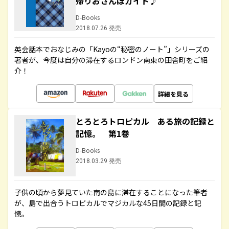
帰りおさんぽガイド♪
D-Books
2018.07.26 発売
英会話本でおなじみの「Kayoの“秘密のノート”」シリーズの
著者が、今度は自分の滞在するロンドン南東の田舎町をご紹
介！
詳細を見る
とろとろトロピカル ある旅の記録と
記憶。 第1巻
D-Books
2018.03.29 発売
子供の頃から夢見ていた南の島に滞在することになった筆者
が、島で出合うトロピカルでマジカルな45日間の記録と記
憶。