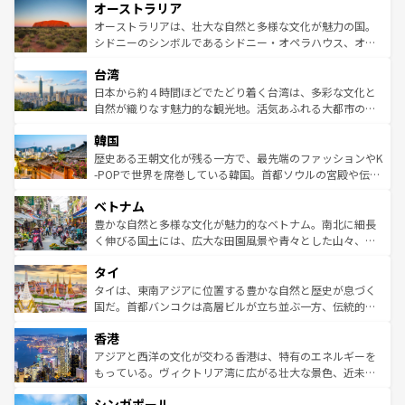
オーストラリア
部のニューオーリンズでは、音楽と美食が融合した独特の
ワイ島は見逃せない。また、定番の観光地といえばオアフ
文化が魅力。旅行者はアメリカの各地域で異なる魅力を楽
島だが、静かな自然を求めるならマウイ島やカウアイ島が
オーストラリアは、壮大な自然と多様な文化が魅力の国。
しみながら、その多様性と豊かな歴史を感じることができ
おすすめ。エメラルドグリーンに輝く海をはじめ、豊かな
シドニーのシンボルであるシドニー・オペラハウス、オー
るだろう。車でのロードトリップや列車の旅も、アメリカ
文化や歴史が息づいている。「アロハスピリット」と呼ば
ストラリア東海岸北部に広がる大サンゴ礁地帯グレートバ
ならではの贅沢な旅のスタイルだ。 なお、新着のアメリカ
台湾
れるおもてなしの心で訪れる人々を迎えてくれるハワイの
リアリーフや大陸中央部にそびえるウルル（エアーズロッ
情報は
コンテンツ一覧
を参照してほしい。
人々、おいしいローカルフードやハワイアンミュージッ
ク）、タスマニアの美しい原生林やケアンズの熱帯雨林な
日本から約４時間ほどでたどり着く台湾は、多彩な文化と
ク、伝統的なフラダンスなど、すべてがハワイの魅力を彩
ど、見どころがたくさん。また、カフェやワイン、オージ
自然が織りなす魅力的な観光地。活気あふれる大都市の台
っている。訪れるたびに新しい発見と感動が待っているハ
ービーフなどの食文化も豊かで、美味しいものであふれて
北やノスタルジックな町並みが人気な九份（ジォウフェ
ワイを、存分に味わってほしい。 なお、新着のハワイ情報
韓国
いる。アクティビティも充実しており、サーフィンやダイ
ン）、静ひつな山岳地帯である台湾東部など、都市の喧騒
は
コンテンツ一覧
を参照してほしい。
ビング、ハイキングなど、アウトドア好きにはたまらな
と山間の静けさが共存しており、訪れる人に新しい発見と
歴史ある王朝文化が残る一方で、最先端のファッションやK
い。オーストラリアの多彩な魅力を存分に味わいつくそ
驚きをもたらしてくれる。また、奥深い台湾の食文化も魅
-POPで世界を席巻している韓国。首都ソウルの宮殿や伝統
う。 なお、新着のオーストラリア情報は
コンテンツ一覧
を
力で、夜市などの屋台グルメから高級料理、ヘルシーで美
家屋が並ぶエリアでは韓国の歴史と文化に浸ることがで
参照してほしい。
ベトナム
容にもいいと評判のスイーツなど、バラエティ豊かな料理
き、地方に足を延ばせば四季折々の自然美を楽しむことが
が味わえる。 なお、新着の台湾情報は
コンテンツ一覧
を参
できる。そして、キムチや焼肉、絶品のストリートフード
豊かな自然と多様な文化が魅力的なベトナム。南北に細長
照してほしい。
まで、さまざまな韓国料理が待っている。夜には、韓国な
く伸びる国土には、広大な田園風景や青々とした山々、世
らではのナイトライフも堪能できる。あたたかいホスピタ
界遺産に登録された壮大な自然景観が点在し、都市部では
タイ
リティに包まれながら、韓国の多彩な魅力を心ゆくまで味
急速な発展と共に伝統が息づく。ハノイの古い町並みやホ
わってみてほしい。 なお、新着の韓国情報は
コンテンツ一
ーチミン市のフランス統治時代の建物も、独特の雰囲気を
タイは、東南アジアに位置する豊かな自然と歴史が息づく
覧
を参照してほしい。
醸し出している。また、バラエティの豊かさとおいしさで
国だ。首都バンコクは高層ビルが立ち並ぶ一方、伝統的な
世界中の食通を魅了してやまないベトナム料理も魅力のひ
寺院や市場がいたるところに点在し、古きよき文化と現代
香港
とつ。フォーやバインミー、ベトナムコーヒーなどは、ぜ
の活気が交差している。北部ではチェンマイなどの山岳地
ひ現地で味わいたい。どの地域を訪れてもあたたかい人々
帯で自然と触れ合い、南部ではプーケットやクラビの美し
アジアと西洋の文化が交わる香港は、特有のエネルギーを
が旅行者を迎えてくれるので、きっと忘れられない旅にな
いビーチでリゾート気分を楽しむことができる。タイ料理
もっている。ヴィクトリア湾に広がる壮大な景色、近未来
るはずだ。 なお、新着のベトナム情報は
コンテンツ一覧
を
は世界的に有名で、屋台から高級レストランまで味覚を刺
的なアートスポット、そして歴史と現代が融合した町並
参照してほしい。
シンガポール
激する。気候は一年中温暖で、どの季節にも異なる楽しみ
み、どこを訪れても感動するはず。観光スポットが密集し