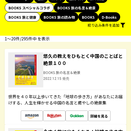
BOOKS スペシャルコラボ
BOOKS 旅の名言＆絶景
BOOKS 旅と健康
BOOKS 旅の読み物
BOOKS
D-Books
絞り込み条件を追加
1〜20件/295件中 を表示
悠久の教えをひもとく中国のことばと
絶景１００
BOOKS 旅の名言＆絶景
2022.12.15 発売
世界を４０年以上歩いてきた「地球の歩き方」があなたにお届
けする、人生を輝かせる中国の名言と癒やしの絶景集
詳細を見る