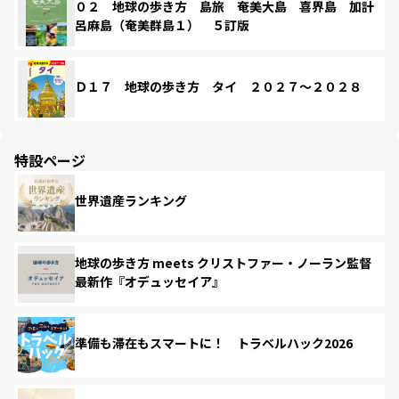
０２ 地球の歩き方 島旅 奄美大島 喜界島 加計
呂麻島（奄美群島１） ５訂版
Ｄ１７ 地球の歩き方 タイ ２０２７～２０２８
特設ページ
世界遺産ランキング
地球の歩き方 meets クリストファー・ノーラン監督
最新作『オデュッセイア』
準備も滞在もスマートに！ トラベルハック2026