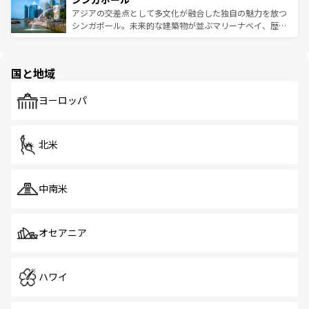
が待っている。親しみやすいタイの人々、仏教を中心とし
ており、効率よく見どころを回れるのも魅力。息をのむよ
アジアの交差点として多文化が融合した独自の魅力を放つ
た文化、そして多様な観光資源が、訪れる旅人を魅了し続
うな絶景から文化的な体験まで、香港を存分に楽しみ尽く
シンガポール。未来的な建築物が並ぶマリーナベイ、歴史
ける。 なお、新着のタイ情報は
コンテンツ一覧
を参照して
そう。 なお、新着の香港情報は
コンテンツ一覧
を参照して
と伝統を感じられるエスニックタウン、多数の緑豊かな公
ほしい。
ほしい。
園や自然保護区など、自然が調和した近代的な景観と文化
の多様性あふれるカラフルな町は、どこを歩いても新しい
国と地域
発見がある。さらに、治安のよさや充実した公共交通機関
も、旅行者にとっては魅力的なポイント。グルメも豊富
で、ホーカーズは地元の風情を楽しめる外せないスポット
ヨーロッパ
だ。訪れる人を飽きさせないシンガポールで、多様な魅力
を体感しよう。 なお、新着のシンガポール情報は
コンテン
ツ一覧
を参照してほしい。
北米
中南米
オセアニア
ハワイ