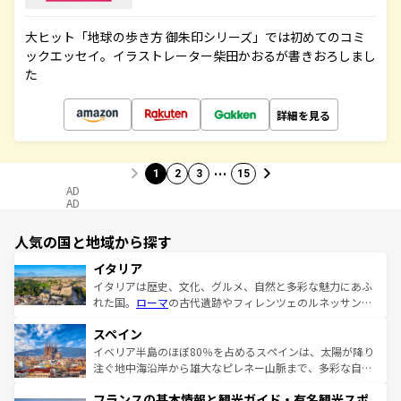
大ヒット「地球の歩き方 御朱印シリーズ」では初めてのコミ
ックエッセイ。イラストレーター柴田かおるが書きおろしまし
た
詳細を見る
…
1
2
3
15
AD
AD
人気の国と地域から探す
イタリア
イタリアは歴史、文化、グルメ、自然と多彩な魅力にあふ
れた国。
ローマ
の古代遺跡やフィレンツェのルネッサンス
美術、ヴェネツィアの運河など、歴史あるスポットはもち
スペイン
ろん、トスカーナの美しい田園風景やアマルフィ海岸の絶
景など、自然景観も見逃せない。観光の合間には、本場の
イベリア半島のほぼ80％を占めるスペインは、太陽が降り
ピザやパスタなど、絶品のイタリア料理を堪能することも
注ぐ地中海沿岸から雄大なピレネー山脈まで、多彩な自然
できる。朝目覚めてから夜眠るまで、すべての瞬間を楽し
と文化が詰まったヨーロッパ屈指の旅行先だ。多様な地域
フランスの基本情報と観光ガイド・有名観光スポ
ませてくれるイタリアで、忘れられない旅をしてみよう！
文化が根付くこの国では、情熱的なフラメンコ、熱気あふ