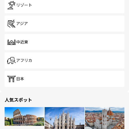
リゾート
アジア
中近東
アフリカ
日本
人気スポット