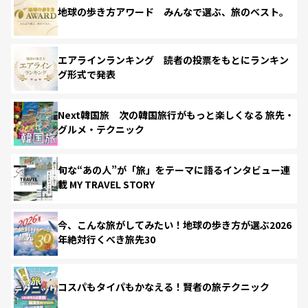
地球の歩き方アワード みんなで選ぶ、旅のベスト。
エアラインランキング 読者の投票をもとにランキン
グ形式で発表
Next韓国旅 次の韓国旅行がもっと楽しくなる 旅先・
グルメ・テクニック
旬な“あの人”が「旅」をテーマに語るインタビュー連
載 MY TRAVEL STORY
今、こんな旅がしてみたい！地球の歩き方が選ぶ2026
年絶対行くべき旅先30
コスパもタイパもかなえる！賢者の旅テクニック