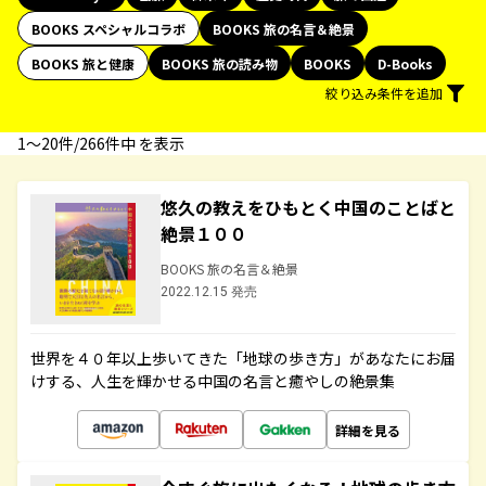
BOOKS スペシャルコラボ
BOOKS 旅の名言＆絶景
BOOKS 旅と健康
BOOKS 旅の読み物
BOOKS
D-Books
絞り込み条件を追加
1〜20件/266件中 を表示
悠久の教えをひもとく中国のことばと
絶景１００
BOOKS 旅の名言＆絶景
2022.12.15 発売
世界を４０年以上歩いてきた「地球の歩き方」があなたにお届
けする、人生を輝かせる中国の名言と癒やしの絶景集
詳細を見る