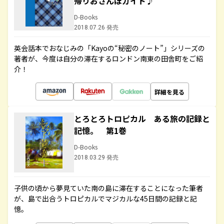
帰りおさんぽガイド♪
D-Books
2018.07.26 発売
英会話本でおなじみの「Kayoの“秘密のノート”」シリーズの
著者が、今度は自分の滞在するロンドン南東の田舎町をご紹
介！
詳細を見る
とろとろトロピカル ある旅の記録と
記憶。 第1巻
D-Books
2018.03.29 発売
子供の頃から夢見ていた南の島に滞在することになった筆者
が、島で出合うトロピカルでマジカルな45日間の記録と記
憶。