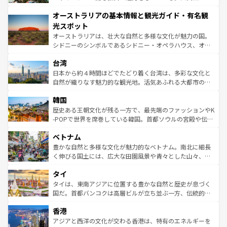
ストーン国立公園といった絶景が堪能できる。さらに、南
秘を感じたいなら、火山が生み出した壮大な景観を誇るハ
オーストラリアの基本情報と観光ガイド・有名観
部のニューオーリンズでは、音楽と美食が融合した独特の
ワイ島は見逃せない。また、定番の観光地といえばオアフ
文化が魅力。旅行者はアメリカの各地域で異なる魅力を楽
島だが、静かな自然を求めるならマウイ島やカウアイ島が
光スポット
しみながら、その多様性と豊かな歴史を感じることができ
おすすめ。エメラルドグリーンに輝く海をはじめ、豊かな
オーストラリアは、壮大な自然と多様な文化が魅力の国。
るだろう。車でのロードトリップや列車の旅も、アメリカ
文化や歴史が息づいている。「アロハスピリット」と呼ば
シドニーのシンボルであるシドニー・オペラハウス、オー
ならではの贅沢な旅のスタイルだ。 なお、新着のアメリカ
れるおもてなしの心で訪れる人々を迎えてくれるハワイの
ストラリア東海岸北部に広がる大サンゴ礁地帯グレートバ
情報は
コンテンツ一覧
を参照してほしい。
人々、おいしいローカルフードやハワイアンミュージッ
台湾
リアリーフや大陸中央部にそびえるウルル（エアーズロッ
ク、伝統的なフラダンスなど、すべてがハワイの魅力を彩
ク）、タスマニアの美しい原生林やケアンズの熱帯雨林な
日本から約４時間ほどでたどり着く台湾は、多彩な文化と
っている。訪れるたびに新しい発見と感動が待っているハ
ど、見どころがたくさん。また、カフェやワイン、オージ
自然が織りなす魅力的な観光地。活気あふれる大都市の台
ワイを、存分に味わってほしい。 なお、新着のハワイ情報
ービーフなどの食文化も豊かで、美味しいものであふれて
北やノスタルジックな町並みが人気な九份（ジォウフェ
は
コンテンツ一覧
を参照してほしい。
韓国
いる。アクティビティも充実しており、サーフィンやダイ
ン）、静ひつな山岳地帯である台湾東部など、都市の喧騒
ビング、ハイキングなど、アウトドア好きにはたまらな
と山間の静けさが共存しており、訪れる人に新しい発見と
歴史ある王朝文化が残る一方で、最先端のファッションやK
い。オーストラリアの多彩な魅力を存分に味わいつくそ
驚きをもたらしてくれる。また、奥深い台湾の食文化も魅
-POPで世界を席巻している韓国。首都ソウルの宮殿や伝統
う。 なお、新着のオーストラリア情報は
コンテンツ一覧
を
力で、夜市などの屋台グルメから高級料理、ヘルシーで美
家屋が並ぶエリアでは韓国の歴史と文化に浸ることがで
参照してほしい。
ベトナム
容にもいいと評判のスイーツなど、バラエティ豊かな料理
き、地方に足を延ばせば四季折々の自然美を楽しむことが
が味わえる。 なお、新着の台湾情報は
コンテンツ一覧
を参
できる。そして、キムチや焼肉、絶品のストリートフード
豊かな自然と多様な文化が魅力的なベトナム。南北に細長
照してほしい。
まで、さまざまな韓国料理が待っている。夜には、韓国な
く伸びる国土には、広大な田園風景や青々とした山々、世
らではのナイトライフも堪能できる。あたたかいホスピタ
界遺産に登録された壮大な自然景観が点在し、都市部では
タイ
リティに包まれながら、韓国の多彩な魅力を心ゆくまで味
急速な発展と共に伝統が息づく。ハノイの古い町並みやホ
わってみてほしい。 なお、新着の韓国情報は
コンテンツ一
ーチミン市のフランス統治時代の建物も、独特の雰囲気を
タイは、東南アジアに位置する豊かな自然と歴史が息づく
覧
を参照してほしい。
醸し出している。また、バラエティの豊かさとおいしさで
国だ。首都バンコクは高層ビルが立ち並ぶ一方、伝統的な
世界中の食通を魅了してやまないベトナム料理も魅力のひ
寺院や市場がいたるところに点在し、古きよき文化と現代
香港
とつ。フォーやバインミー、ベトナムコーヒーなどは、ぜ
の活気が交差している。北部ではチェンマイなどの山岳地
ひ現地で味わいたい。どの地域を訪れてもあたたかい人々
帯で自然と触れ合い、南部ではプーケットやクラビの美し
アジアと西洋の文化が交わる香港は、特有のエネルギーを