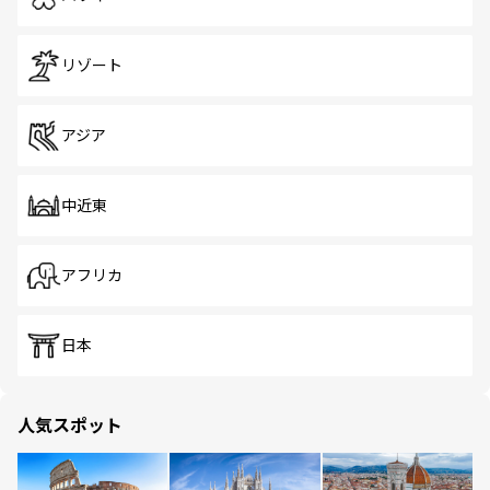
リゾート
アジア
中近東
アフリカ
日本
人気スポット