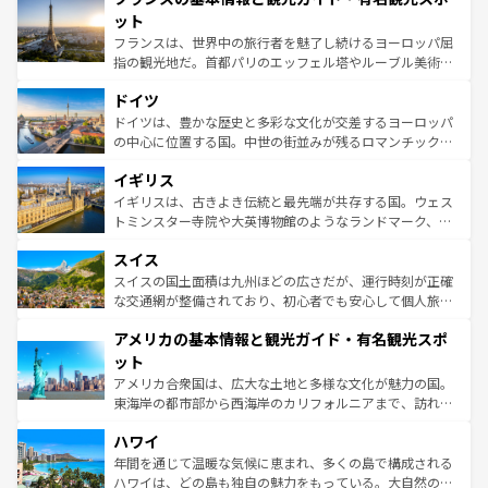
なお、新着のイタリア情報は
コンテンツ一覧
を参照してほ
れる闘牛、そして美味しいタパスが生活の一部となってい
ット
しい。
る。首都マドリードの洗練された雰囲気や、バルセロナの
フランスは、世界中の旅行者を魅了し続けるヨーロッパ屈
アートに溢れた街角から、地方では古代ローマ遺跡や中世
指の観光地だ。首都パリのエッフェル塔やルーブル美術館
の城塞都市、穏やかなビーチリゾートまで多彩な表情を見
といった象徴的なスポットから、田舎町の古風な美しさま
せる。地方によって風土や気候が異なるスペインはその個
ドイツ
で、幅広い魅力が詰まっている。華麗な宮殿、歴史的な大
性で訪れる人を魅了する。 なお、新着のスペイン情報は
コ
聖堂、美しいビーチ、そして豊かな自然が、訪れる者を心
ドイツは、豊かな歴史と多彩な文化が交差するヨーロッパ
ンテンツ一覧
を参照してほしい。
から魅了する。また、フランスは美食の国としても知ら
の中心に位置する国。中世の街並みが残るロマンチック街
れ、フランス料理はユネスコ無形文化遺産にも登録されて
道から、未来を先取りするようなモダンな都市まで多様な
イギリス
いる。シャンパンの発祥地であるランス、プロヴァンスの
顔を持つこの国は、どこを歩いても飽きることがない。ベ
香り高いラベンダー畑など、多彩な楽しみ方が可能だ。さ
ルリンの文化的活気、バイエルン州のアルプスの絶景、そ
イギリスは、古きよき伝統と最先端が共存する国。ウェス
らに、パリ以外の地域にも魅力が溢れており、どの街角に
してライン川沿いのワイン畑といった風景は必見。ビール
トミンスター寺院や大英博物館のようなランドマーク、歴
も豊かな歴史と文化が息づいている。パリ以外の個性あふ
とソーセージを味わいながら地元の人と過ごす楽しい時間
史ある大学都市、美しい丘陵地帯や牧歌的な風景など、エ
れる地方に足を運ぶとそれぞれで全く異なる文化を体験で
スイス
は、お酒好きな人にはぜひ体験してほしい。 なお、新着の
リアごとに異なる魅力がある。また、優雅なアフタヌーン
きるだろう。 なお、新着のフランス情報は
コンテンツ一覧
ドイツ情報は
コンテンツ一覧
を参照してほしい。
ティー、ビール好きにはたまらない英国パブ、サッカー観
スイスの国土面積は九州ほどの広さだが、運行時刻が正確
を参照してほしい。
戦など、本場だからこそできる体験も豊富。イギリスを旅
な交通網が整備されており、初心者でも安心して個人旅行
して楽しみつくそう。 なお、新着のイギリス情報は
コンテ
を楽しめる。日本同様に時刻表どおりの旅が可能だ。中世
アメリカの基本情報と観光ガイド・有名観光スポ
ンツ一覧
を参照してほしい。
の建物がそのまま残る町や、スイスならではのユニークな
博物館もあり、アルプス観光だけでなく町歩きも満喫する
ット
ことができる。国民の所得が高いため物価も高いが、旅行
アメリカ合衆国は、広大な土地と多様な文化が魅力の国。
者向けの交通パス提供のサービスもあり、うまく活用すれ
東海岸の都市部から西海岸のカリフォルニアまで、訪れる
ば市内交通費無料で観光を楽しむこともできる。 なお、新
場所ごとに異なる風景と体験が待っている。ニューヨーク
着のスイス情報は
コンテンツ一覧
を参照してほしい。
ハワイ
のような巨大都市は、観光、ショッピング、エンターテイ
ンメントが詰まった刺激的なスポットだ。一方、アメリカ
年間を通じて温暖な気候に恵まれ、多くの島で構成される
西部には大自然が広がり、グランドキャニオンやイエロー
ハワイは、どの島も独自の魅力をもっている。大自然の神