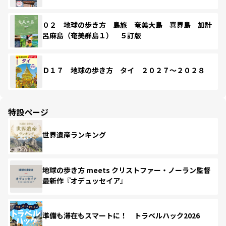
０２ 地球の歩き方 島旅 奄美大島 喜界島 加計
呂麻島（奄美群島１） ５訂版
Ｄ１７ 地球の歩き方 タイ ２０２７～２０２８
特設ページ
世界遺産ランキング
地球の歩き方 meets クリストファー・ノーラン監督
最新作『オデュッセイア』
準備も滞在もスマートに！ トラベルハック2026