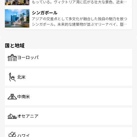
が旅行者を迎えてくれるので、きっと忘れられない旅にな
いビーチでリゾート気分を楽しむことができる。タイ料理
もっている。ヴィクトリア湾に広がる壮大な景色、近未来
るはずだ。 なお、新着のベトナム情報は
コンテンツ一覧
を
は世界的に有名で、屋台から高級レストランまで味覚を刺
的なアートスポット、そして歴史と現代が融合した町並
参照してほしい。
シンガポール
激する。気候は一年中温暖で、どの季節にも異なる楽しみ
み、どこを訪れても感動するはず。観光スポットが密集し
が待っている。親しみやすいタイの人々、仏教を中心とし
ており、効率よく見どころを回れるのも魅力。息をのむよ
アジアの交差点として多文化が融合した独自の魅力を放つ
た文化、そして多様な観光資源が、訪れる旅人を魅了し続
うな絶景から文化的な体験まで、香港を存分に楽しみ尽く
シンガポール。未来的な建築物が並ぶマリーナベイ、歴史
ける。 なお、新着のタイ情報は
コンテンツ一覧
を参照して
そう。 なお、新着の香港情報は
コンテンツ一覧
を参照して
と伝統を感じられるエスニックタウン、多数の緑豊かな公
ほしい。
ほしい。
園や自然保護区など、自然が調和した近代的な景観と文化
の多様性あふれるカラフルな町は、どこを歩いても新しい
国と地域
発見がある。さらに、治安のよさや充実した公共交通機関
も、旅行者にとっては魅力的なポイント。グルメも豊富
で、ホーカーズは地元の風情を楽しめる外せないスポット
ヨーロッパ
だ。訪れる人を飽きさせないシンガポールで、多様な魅力
を体感しよう。 なお、新着のシンガポール情報は
コンテン
ツ一覧
を参照してほしい。
北米
中南米
オセアニア
ハワイ