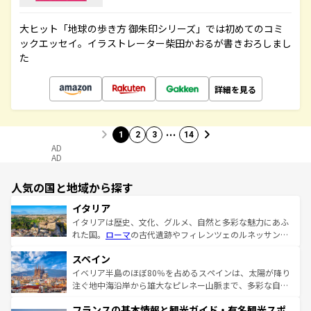
大ヒット「地球の歩き方 御朱印シリーズ」では初めてのコミ
ックエッセイ。イラストレーター柴田かおるが書きおろしまし
た
詳細を見る
…
1
2
3
14
AD
AD
人気の国と地域から探す
イタリア
イタリアは歴史、文化、グルメ、自然と多彩な魅力にあふ
れた国。
ローマ
の古代遺跡やフィレンツェのルネッサンス
美術、ヴェネツィアの運河など、歴史あるスポットはもち
スペイン
ろん、トスカーナの美しい田園風景やアマルフィ海岸の絶
景など、自然景観も見逃せない。観光の合間には、本場の
イベリア半島のほぼ80％を占めるスペインは、太陽が降り
ピザやパスタなど、絶品のイタリア料理を堪能することも
注ぐ地中海沿岸から雄大なピレネー山脈まで、多彩な自然
できる。朝目覚めてから夜眠るまで、すべての瞬間を楽し
と文化が詰まったヨーロッパ屈指の旅行先だ。多様な地域
フランスの基本情報と観光ガイド・有名観光スポ
ませてくれるイタリアで、忘れられない旅をしてみよう！
文化が根付くこの国では、情熱的なフラメンコ、熱気あふ