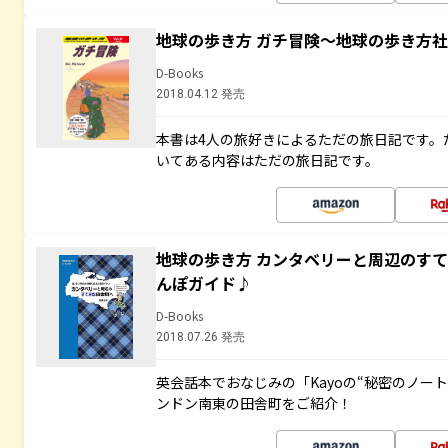
地球の歩き方 ガチ冒険～地球の歩き方
D-Books
2018.04.12 発売
本書は4人の旅好きによるただの旅日記です。
いてある内容はただの旅日記です。
地球の歩き方 カンタベリーと周辺のす
んぽガイド♪
D-Books
2018.07.26 発売
英会話本でおなじみの「Kayoの“秘密のノー
ンドン南東の田舎町をご紹介！