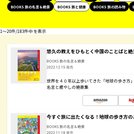
BOOKS 旅の名言＆絶景
BOOKS 旅と健康
BOOKS 旅の読み物
1〜20件/183件中 を表示
悠久の教えをひもとく中国のことばと絶
BOOKS 旅の名言＆絶景
2022.12.15 発売
世界を４０年以上歩いてきた「地球の歩き方
名言と癒やしの絶景集
今すぐ旅に出たくなる！地球の歩き方の
BOOKS 旅の名言＆絶景
2022.11.18 発売