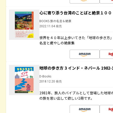
心に寄り添う台湾のことばと絶景１００
BOOKS 旅の名言＆絶景
2022.11.04 発売
世界を４０年以上歩いてきた「地球の歩き方
名言と癒やしの絶景集
地球の歩き方 3 インド・ネパール 1982
D-Books
2018.12.20 発売
1981年、旅人のバイブルとして登場した地
の旅を思い出して欲しい1冊です。