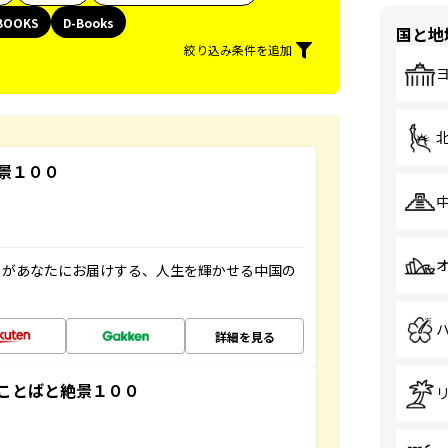
BOOKS
D-Books
国と地
絞り込み条件を追加
景１００
」があなたにお届けする、人生を輝かせる中国の
詳細を見る
ことばと絶景１００