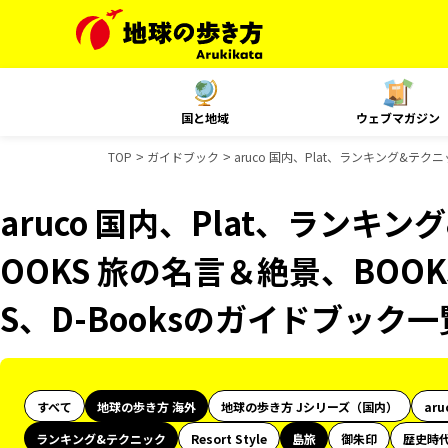
国と地域
ウェブマガジン
TOP
ガイドブック
aruco 国内、Plat、ランキング&テク
aruco 国内、Plat、ランキ
OOKS 旅の名言＆絶景、BOOK
S、D-Booksのガイドブック一
すべて
地球の歩き方 海外
地球の歩き方 Jシリーズ（国内）
aru
ランキング&テクニック
Resort Style
島旅
御朱印
歴史時