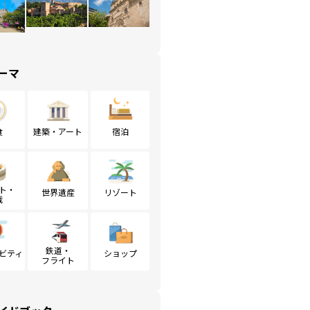
ーマ
食
建築・アート
宿泊
ト・
世界遺産
リゾート
戦
鉄道・
ビティ
ショップ
フライト