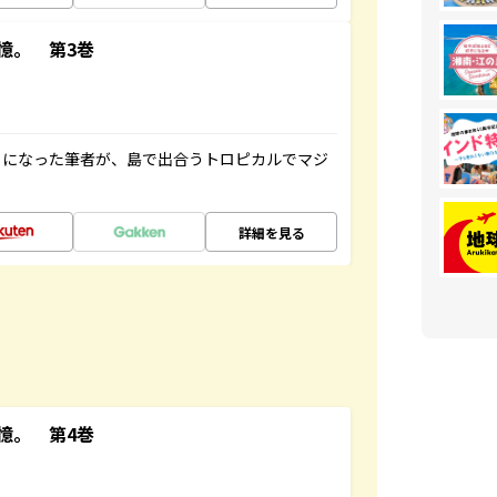
憶。 第3巻
とになった筆者が、島で出合うトロピカルでマジ
詳細を見る
憶。 第4巻