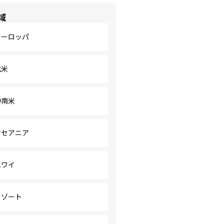
域
ヨーロッパ
北米
中南米
オセアニア
ハワイ
リゾート