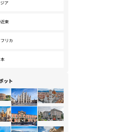
アジア
中近東
アフリカ
日本
ポット