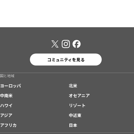
コミュニティを見る
国と地域
ヨーロッパ
北米
中南米
オセアニア
ハワイ
リゾート
アジア
中近東
アフリカ
日本