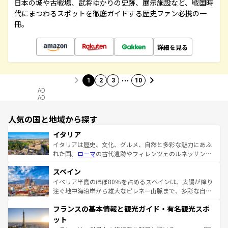
日本の城や古戦場、武将ゆかりの史跡、展示施設など、戦国時
代にまつわるスポットを徹底ガイドする歴史ファン必携の一
冊。
詳細を見る
…
1
2
3
10
AD
AD
人気の国と地域から探す
イタリア
イタリアは歴史、文化、グルメ、自然と多彩な魅力にあふ
れた国。
ローマ
の古代遺跡やフィレンツェのルネッサンス
美術、ヴェネツィアの運河など、歴史あるスポットはもち
スペイン
ろん、トスカーナの美しい田園風景やアマルフィ海岸の絶
景など、自然景観も見逃せない。観光の合間には、本場の
イベリア半島のほぼ80％を占めるスペインは、太陽が降り
ピザやパスタなど、絶品のイタリア料理を堪能することも
注ぐ地中海沿岸から雄大なピレネー山脈まで、多彩な自然
できる。朝目覚めてから夜眠るまで、すべての瞬間を楽し
と文化が詰まったヨーロッパ屈指の旅行先だ。多様な地域
フランスの基本情報と観光ガイド・有名観光スポ
ませてくれるイタリアで、忘れられない旅をしてみよう！
文化が根付くこの国では、情熱的なフラメンコ、熱気あふ
なお、新着のイタリア情報は
コンテンツ一覧
を参照してほ
れる闘牛、そして美味しいタパスが生活の一部となってい
ット
しい。
る。首都マドリードの洗練された雰囲気や、バルセロナの