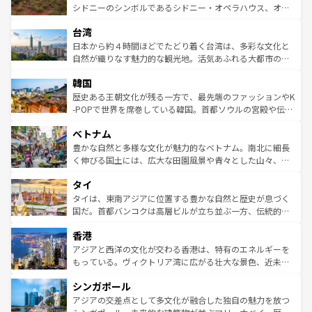
しみながら、その多様性と豊かな歴史を感じることができ
おすすめ。エメラルドグリーンに輝く海をはじめ、豊かな
シドニーのシンボルであるシドニー・オペラハウス、オー
るだろう。車でのロードトリップや列車の旅も、アメリカ
文化や歴史が息づいている。「アロハスピリット」と呼ば
ストラリア東海岸北部に広がる大サンゴ礁地帯グレートバ
ならではの贅沢な旅のスタイルだ。 なお、新着のアメリカ
台湾
れるおもてなしの心で訪れる人々を迎えてくれるハワイの
リアリーフや大陸中央部にそびえるウルル（エアーズロッ
情報は
コンテンツ一覧
を参照してほしい。
人々、おいしいローカルフードやハワイアンミュージッ
ク）、タスマニアの美しい原生林やケアンズの熱帯雨林な
日本から約４時間ほどでたどり着く台湾は、多彩な文化と
ク、伝統的なフラダンスなど、すべてがハワイの魅力を彩
ど、見どころがたくさん。また、カフェやワイン、オージ
自然が織りなす魅力的な観光地。活気あふれる大都市の台
っている。訪れるたびに新しい発見と感動が待っているハ
ービーフなどの食文化も豊かで、美味しいものであふれて
北やノスタルジックな町並みが人気な九份（ジォウフェ
ワイを、存分に味わってほしい。 なお、新着のハワイ情報
韓国
いる。アクティビティも充実しており、サーフィンやダイ
ン）、静ひつな山岳地帯である台湾東部など、都市の喧騒
は
コンテンツ一覧
を参照してほしい。
ビング、ハイキングなど、アウトドア好きにはたまらな
と山間の静けさが共存しており、訪れる人に新しい発見と
歴史ある王朝文化が残る一方で、最先端のファッションやK
い。オーストラリアの多彩な魅力を存分に味わいつくそ
驚きをもたらしてくれる。また、奥深い台湾の食文化も魅
-POPで世界を席巻している韓国。首都ソウルの宮殿や伝統
う。 なお、新着のオーストラリア情報は
コンテンツ一覧
を
力で、夜市などの屋台グルメから高級料理、ヘルシーで美
家屋が並ぶエリアでは韓国の歴史と文化に浸ることがで
参照してほしい。
ベトナム
容にもいいと評判のスイーツなど、バラエティ豊かな料理
き、地方に足を延ばせば四季折々の自然美を楽しむことが
が味わえる。 なお、新着の台湾情報は
コンテンツ一覧
を参
できる。そして、キムチや焼肉、絶品のストリートフード
豊かな自然と多様な文化が魅力的なベトナム。南北に細長
照してほしい。
まで、さまざまな韓国料理が待っている。夜には、韓国な
く伸びる国土には、広大な田園風景や青々とした山々、世
らではのナイトライフも堪能できる。あたたかいホスピタ
界遺産に登録された壮大な自然景観が点在し、都市部では
タイ
リティに包まれながら、韓国の多彩な魅力を心ゆくまで味
急速な発展と共に伝統が息づく。ハノイの古い町並みやホ
わってみてほしい。 なお、新着の韓国情報は
コンテンツ一
ーチミン市のフランス統治時代の建物も、独特の雰囲気を
タイは、東南アジアに位置する豊かな自然と歴史が息づく
覧
を参照してほしい。
醸し出している。また、バラエティの豊かさとおいしさで
国だ。首都バンコクは高層ビルが立ち並ぶ一方、伝統的な
世界中の食通を魅了してやまないベトナム料理も魅力のひ
寺院や市場がいたるところに点在し、古きよき文化と現代
香港
とつ。フォーやバインミー、ベトナムコーヒーなどは、ぜ
の活気が交差している。北部ではチェンマイなどの山岳地
ひ現地で味わいたい。どの地域を訪れてもあたたかい人々
帯で自然と触れ合い、南部ではプーケットやクラビの美し
アジアと西洋の文化が交わる香港は、特有のエネルギーを
が旅行者を迎えてくれるので、きっと忘れられない旅にな
いビーチでリゾート気分を楽しむことができる。タイ料理
もっている。ヴィクトリア湾に広がる壮大な景色、近未来
るはずだ。 なお、新着のベトナム情報は
コンテンツ一覧
を
は世界的に有名で、屋台から高級レストランまで味覚を刺
的なアートスポット、そして歴史と現代が融合した町並
参照してほしい。
シンガポール
激する。気候は一年中温暖で、どの季節にも異なる楽しみ
み、どこを訪れても感動するはず。観光スポットが密集し
が待っている。親しみやすいタイの人々、仏教を中心とし
ており、効率よく見どころを回れるのも魅力。息をのむよ
アジアの交差点として多文化が融合した独自の魅力を放つ
た文化、そして多様な観光資源が、訪れる旅人を魅了し続
うな絶景から文化的な体験まで、香港を存分に楽しみ尽く