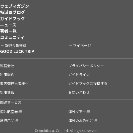
ウェブマガジン
特派員ブログ
ガイドブック
ニュース
著者一覧
コミュニティ
新規会員登録
マイページ
GOOD LUCK TRIP
運営会社
プライバシーポリシー
利用規約
ガイドライン
書店御担当者様へ
ガイドブックに投稿する
採用情報
お問い合わせ
関連サービス
海外航空券
海外ツアー
旅行用品
海外のおみやげ
© Arukikata. Co.,Ltd. All rights reserved.