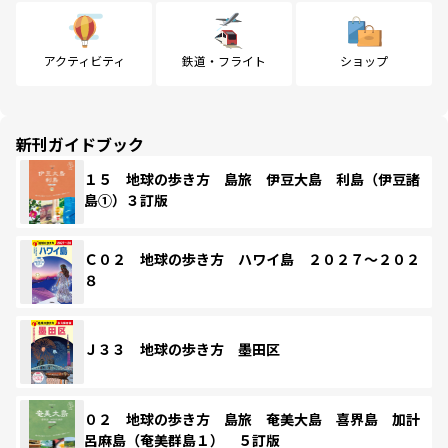
アクティビティ
鉄道・フライト
ショップ
新刊ガイドブック
１５ 地球の歩き方 島旅 伊豆大島 利島（伊豆諸
島①）３訂版
Ｃ０２ 地球の歩き方 ハワイ島 ２０２７～２０２
８
Ｊ３３ 地球の歩き方 墨田区
０２ 地球の歩き方 島旅 奄美大島 喜界島 加計
呂麻島（奄美群島１） ５訂版