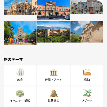
旅のテーマ
飲食
建築・アート
宿泊
イベント・観戦
世界遺産
リゾート