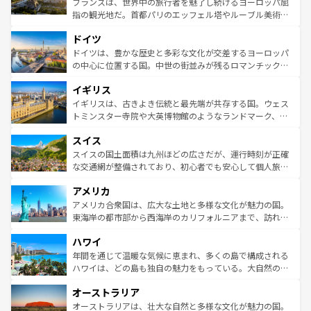
フランスは、世界中の旅行者を魅了し続けるヨーロッパ屈
アートに溢れた街角から、地方では古代ローマ遺跡や中世
指の観光地だ。首都パリのエッフェル塔やルーブル美術館
の城塞都市、穏やかなビーチリゾートまで多彩な表情を見
といった象徴的なスポットから、田舎町の古風な美しさま
せる。地方によって風土や気候が異なるスペインはその個
ドイツ
で、幅広い魅力が詰まっている。華麗な宮殿、歴史的な大
性で訪れる人を魅了する。 なお、新着のスペイン情報は
コ
聖堂、美しいビーチ、そして豊かな自然が、訪れる者を心
ドイツは、豊かな歴史と多彩な文化が交差するヨーロッパ
ンテンツ一覧
を参照してほしい。
から魅了する。また、フランスは美食の国としても知ら
の中心に位置する国。中世の街並みが残るロマンチック街
れ、フランス料理はユネスコ無形文化遺産にも登録されて
道から、未来を先取りするようなモダンな都市まで多様な
イギリス
いる。シャンパンの発祥地であるランス、プロヴァンスの
顔を持つこの国は、どこを歩いても飽きることがない。ベ
香り高いラベンダー畑など、多彩な楽しみ方が可能だ。さ
ルリンの文化的活気、バイエルン州のアルプスの絶景、そ
イギリスは、古きよき伝統と最先端が共存する国。ウェス
らに、パリ以外の地域にも魅力が溢れており、どの街角に
してライン川沿いのワイン畑といった風景は必見。ビール
トミンスター寺院や大英博物館のようなランドマーク、歴
も豊かな歴史と文化が息づいている。パリ以外の個性あふ
とソーセージを味わいながら地元の人と過ごす楽しい時間
史ある大学都市、美しい丘陵地帯や牧歌的な風景など、エ
れる地方に足を運ぶとそれぞれで全く異なる文化を体験で
スイス
は、お酒好きな人にはぜひ体験してほしい。 なお、新着の
リアごとに異なる魅力がある。また、優雅なアフタヌーン
きるだろう。 なお、新着のフランス情報は
コンテンツ一覧
ドイツ情報は
コンテンツ一覧
を参照してほしい。
ティー、ビール好きにはたまらない英国パブ、サッカー観
スイスの国土面積は九州ほどの広さだが、運行時刻が正確
を参照してほしい。
戦など、本場だからこそできる体験も豊富。イギリスを旅
な交通網が整備されており、初心者でも安心して個人旅行
して楽しみつくそう。 なお、新着のイギリス情報は
コンテ
を楽しめる。日本同様に時刻表どおりの旅が可能だ。中世
アメリカ
ンツ一覧
を参照してほしい。
の建物がそのまま残る町や、スイスならではのユニークな
博物館もあり、アルプス観光だけでなく町歩きも満喫する
アメリカ合衆国は、広大な土地と多様な文化が魅力の国。
ことができる。国民の所得が高いため物価も高いが、旅行
東海岸の都市部から西海岸のカリフォルニアまで、訪れる
者向けの交通パス提供のサービスもあり、うまく活用すれ
場所ごとに異なる風景と体験が待っている。ニューヨーク
ハワイ
ば市内交通費無料で観光を楽しむこともできる。 なお、新
のような巨大都市は、観光、ショッピング、エンターテイ
着のスイス情報は
コンテンツ一覧
を参照してほしい。
ンメントが詰まった刺激的なスポットだ。一方、アメリカ
年間を通じて温暖な気候に恵まれ、多くの島で構成される
西部には大自然が広がり、グランドキャニオンやイエロー
ハワイは、どの島も独自の魅力をもっている。大自然の神
ストーン国立公園といった絶景が堪能できる。さらに、南
秘を感じたいなら、火山が生み出した壮大な景観を誇るハ
オーストラリア
部のニューオーリンズでは、音楽と美食が融合した独特の
ワイ島は見逃せない。また、定番の観光地といえばオアフ
文化が魅力。旅行者はアメリカの各地域で異なる魅力を楽
島だが、静かな自然を求めるならマウイ島やカウアイ島が
オーストラリアは、壮大な自然と多様な文化が魅力の国。