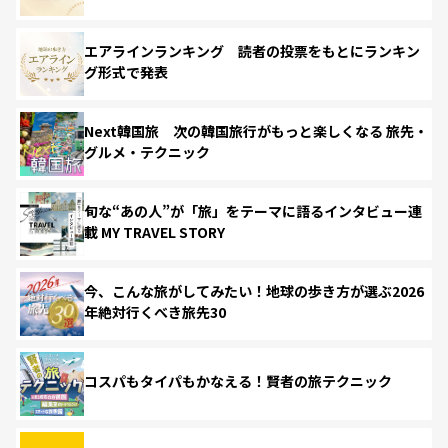
エアラインランキング 読者の投票をもとにランキン
グ形式で発表
Next韓国旅 次の韓国旅行がもっと楽しくなる 旅先・
グルメ・テクニック
旬な“あの人”が「旅」をテーマに語るインタビュー連
載 MY TRAVEL STORY
今、こんな旅がしてみたい！地球の歩き方が選ぶ2026
年絶対行くべき旅先30
コスパもタイパもかなえる！賢者の旅テクニック