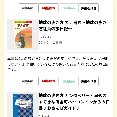
詳細を見る
地球の歩き方 ガチ冒険～地球の歩き
方社員の旅日記～
D-Books
2018.04.12 発売
本書は4人の旅好きによるただの旅日記です。たまたま『地球
の歩き方』で働いているだけで書いてある内容はただの旅日記
です。
詳細を見る
地球の歩き方 カンタベリーと周辺の
すてきな田舎町へ～ロンドンからの日
帰りおさんぽガイド♪
D-Books