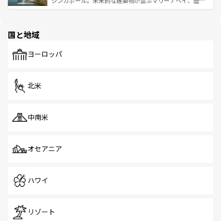
シンガポール。未来的な建築物が並ぶマリーナベイ、歴史
ける。 なお、新着のタイ情報は
コンテンツ一覧
を参照して
そう。 なお、新着の香港情報は
コンテンツ一覧
を参照して
と伝統を感じられるエスニックタウン、多数の緑豊かな公
ほしい。
ほしい。
園や自然保護区など、自然が調和した近代的な景観と文化
の多様性あふれるカラフルな町は、どこを歩いても新しい
国と地域
発見がある。さらに、治安のよさや充実した公共交通機関
も、旅行者にとっては魅力的なポイント。グルメも豊富
で、ホーカーズは地元の風情を楽しめる外せないスポット
ヨーロッパ
だ。訪れる人を飽きさせないシンガポールで、多様な魅力
を体感しよう。 なお、新着のシンガポール情報は
コンテン
ツ一覧
を参照してほしい。
北米
中南米
オセアニア
ハワイ
リゾート